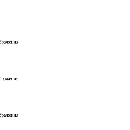
ображения
ображения
ображения