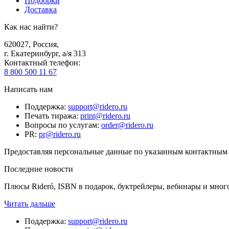
Подборки
Доставка
Как нас найти?
620027
,
Россия
,
г. Екатеринбург, а/я 313
Контактный телефон
:
8 800 500 11 67
Написать нам
Поддержка
:
support@ridero.ru
Печать тиража
:
print@ridero.ru
Вопросы по услугам
:
order@ridero.ru
PR
:
pr@ridero.ru
Предоставляя персональные данные по указанным контактным д
Последние новости
Плюсы Rideró, ISBN в подарок, буктрейлеры, вебинары и мног
Читать дальше
Поддержка
:
support@ridero.ru