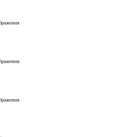
ображения
ображения
ображения