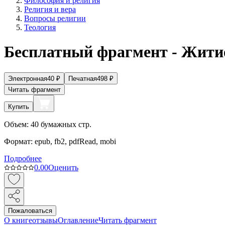
Философия и религия
Религия и вера
Вопросы религии
Теология
Бесплатный фрагмент - Жити
Электронная
40
₽
Печатная
498
₽
Читать фрагмент
Купить
Объем:
40
бумажных стр.
Формат:
epub, fb2, pdfRead, mobi
Подробнее
0.0
0
Оценить
Пожаловаться
О книге
отзывы
Оглавление
Читать фрагмент