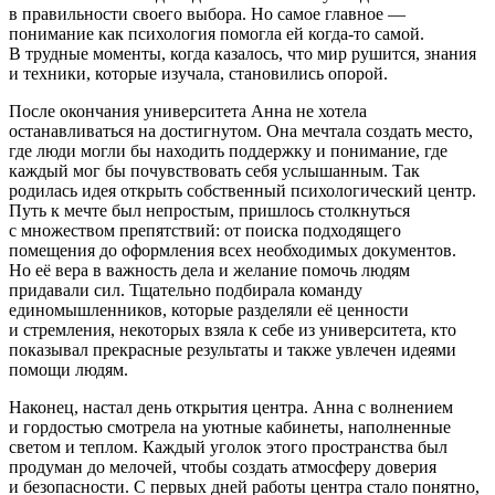
в правильности своего выбора. Но самое главное —
понимание как психология помогла ей когда-то самой.
В трудные моменты, когда казалось, что мир рушится, знания
и техники, которые изучала, становились опорой.
После окончания университета Анна не хотела
останавливаться на достигнутом. Она мечтала создать место,
где люди могли бы находить поддержку и понимание, где
каждый мог бы почувствовать себя услышанным. Так
родилась идея открыть собственный психологический центр.
Путь к мечте был непростым, пришлось столкнуться
с множеством препятствий: от поиска подходящего
помещения до оформления всех необходимых документов.
Но её вера в важность дела и желание помочь людям
придавали сил. Тщательно подбирала команду
единомышленников, которые разделяли её ценности
и стремления, некоторых взяла к себе из университета, кто
показывал прекрасные результаты и также увлечен идеями
помощи людям.
Наконец, настал день открытия центра. Анна с волнением
и гордостью смотрела на уютные кабинеты, наполненные
светом и теплом. Каждый уголок этого пространства был
продуман до мелочей, чтобы создать атмосферу доверия
и безопасности. С первых дней работы центра стало понятно,