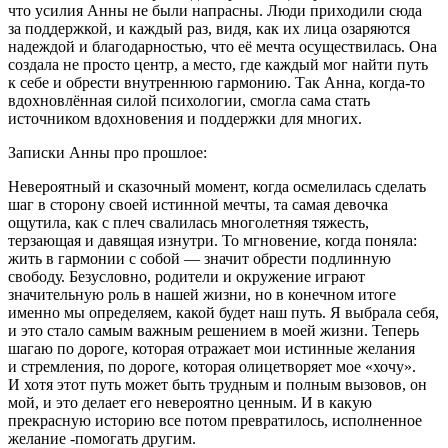
что усилия Анны не были напрасны. Люди приходили сюда
за поддержкой, и каждый раз, видя, как их лица озаряются
надеждой и благодарностью, что её мечта осуществилась. Она
создала не просто центр, а место, где каждый мог найти путь
к себе и обрести внутреннюю гармонию. Так Анна, когда-то
вдохновлённая силой психологии, смогла сама стать
источником вдохновения и поддержки для многих.
Записки Анны про прошлое:
Невероятный и сказочный момент, когда осмелилась сделать
шаг в сторону своей истинной мечты, та самая девочка
ощутила, как с плеч свалилась много
летн
яя тяжесть,
терзающая и давящая изнутри. То мгновение, когда поняла:
жить в гармонии с собой — значит обрести подлинную
свободу. Безусловно, родители и окружение играют
значительную роль в нашей жизни, но в конечном итоге
именно мы определяем, какой будет наш путь. Я выбрала себя,
и это стало самым важным решением в моей жизни. Теперь
шагаю по дороге, которая отражает мои истинные желания
и стремления, по дороге, которая олицетворяет мое «хочу».
И хотя этот путь может быть трудным и полным вызовов, он
мой, и это делает его невероятно ценным. И в какую
прекрасную историю все потом превратилось, исполненное
желание -помогать другим.