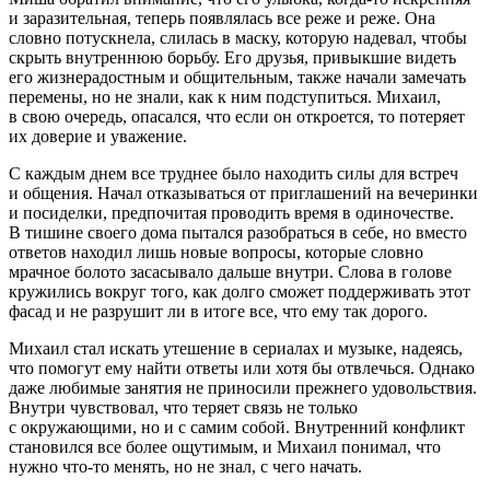
и заразительная, теперь появлялась все реже и реже. Она
словно потускнела, слилась в маску, которую надевал, чтобы
скрыть внутреннюю борьбу. Его друзья, привыкшие видеть
его жизнерадостным и общительным, также начали замечать
перемены, но не знали, как к ним подступиться. Михаил,
в свою очередь, опасался, что если он откроется, то потеряет
их доверие и уважение.
С каждым днем все труднее было находить силы для встреч
и общения. Начал отказываться от приглашений на вечеринки
и посиделки, предпочитая проводить время в одиночестве.
В тишине своего дома пытался разобраться в себе, но вместо
ответов находил лишь новые вопросы, которые словно
мрачное болото засасывало дальше внутри. Слова в голове
кружились вокруг того, как долго сможет поддерживать этот
фасад и не разрушит ли в итоге все, что ему так дорого.
Михаил стал искать утешение в сериалах и музыке, надеясь,
что помогут ему найти ответы или хотя бы отвлечься. Однако
даже любимые занятия не приносили прежнего удовольствия.
Внутри чувствовал, что теряет связь не только
с окружающими, но и с самим собой. Внутренний конфликт
становился все более ощутимым, и Михаил понимал, что
нужно что-то менять, но не знал, с чего начать.