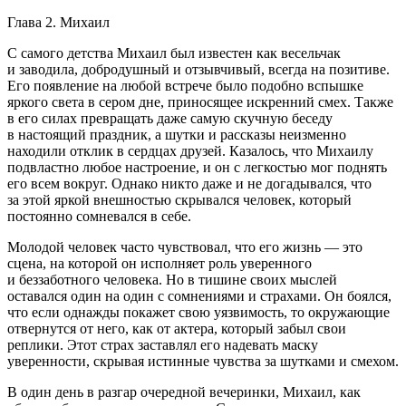
Глава 2. Михаил
С самого детства Михаил был известен как весельчак
и заводила, добродушный и отзывчивый, всегда на позитиве.
Его появление на любой встрече было подобно вспышке
яркого света в сером дне, приносящее искренний смех. Также
в его силах превращать даже самую скучную беседу
в настоящий праздник, а шутки и рассказы неизменно
находили отклик в сердцах друзей. Казалось, что Михаилу
подвластно любое настроение, и он с легкостью мог поднять
его всем вокруг. Однако никто даже и не догадывался, что
за этой яркой внешностью скрывался человек, который
постоянно сомневался в себе.
Молодой человек часто чувствовал, что его жизнь — это
сцена, на которой он исполняет роль уверенного
и беззаботного человека. Но в тишине своих мыслей
оставался один на один с сомнениями и страхами. Он боялся,
что если однажды покажет свою уязвимость, то окружающие
отвернутся от него, как от актера, который забыл свои
реплики. Этот страх заставлял его надевать маску
уверенности, скрывая истинные чувства за шутками и смехом.
В один день в разгар очередной вечеринки, Михаил, как