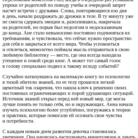
упреки от родителей по поводу учебы и очередной запрет
насчет встречи с друзьями. Слова, повторяющиеся изо дня
в день, начали раздражать до дрожжи в теле. В ту минуту уже
не смогла сдержать эмоции и, разозлившись, накричала
на родителей, но порыв был недолгим и недосказанным
до конца. Ане стало невыносимо постоянно подчиняться их
требованиям, и чувствовала, что сейчас нужно пространство
для себя и закрыться от всего мира. Чтобы успокоиться
и отвлечься, мимо
летн
о поймала мысль отправиться в свою
любимую библиотеку — место, где она всегда находила
утешение и покой среди книг. А может тот самый голос
в голову специально подвел к такому исходу событий?
Случайно наткнувшись на маленькую книгу по психологии
в тихой обители знаний, по ее телу прошелся легкий
щекотный ток озарения, что нашла ключ к решению своих
постоянных ограничивающих и порой удушающих ситуаций.
Источник знаний открыл перед ней новый мир, где могла
лучше понять не только себя, но и окружающих. Анна начала
изучать психологию более углублённо, погружаясь в теории
и практики, которые помогали ей осознать свои чувства
и потребности.
С каждым новым днем развития девочка становилась
увереннее. Она научилась распознавать манипуляции и давать