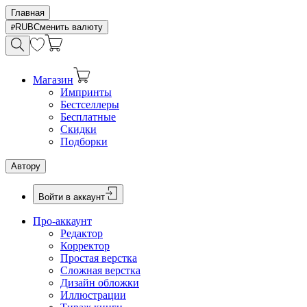
Главная
RUB
Сменить валюту
Магазин
Импринты
Бестселлеры
Бесплатные
Скидки
Подборки
Автору
Войти в аккаунт
Про-аккаунт
Редактор
Корректор
Простая верстка
Сложная верстка
Дизайн обложки
Иллюстрации