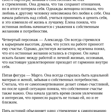
и стремлениях. Она думала, что так сохранит отношения,
но в итоге потеряла себя. Однажды женщина осознала, что
любовь к другому человеку невозможна без любви к себе. Она
начала работать над собой, учиться принимать и ценить себя,
и это изменило её жизнь к лучшему. Елена поняла, что
истинная любовь начинается с уважения к собственным
желаниям и потребностям.
Четвертый персонаж — Александр. Он всегда стремился
к карьерным высотам, думая, что успех на работе принесет
ему счастье. Однако, достигнув желаемого, мужчина понял,
что его истинные желания остались в стороне. Он начал
искать баланс между работой и личной жизнью, осознавая,
что настоящее удовлетворение приходит от гармонии внутри
себя.
Пятая фигура — Марго. Она всегда старалась быть идеальной
матерью и женой, забывая о собственных потребностях.
Считала, что ее самопожертвование делает семью счастливой,
но после одной ситуации поняла, что собственное счастье
также важно. Она начала уделять время своим увлечениям
и интересам, что принесло радость не только ей, но и ее
близким.
Пять историй объединяет одно: стремление к самопознанию