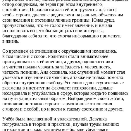
отпор обидчикам, не теряя при этом внутреннего
спокойствия. Психология дала ей инструменты для того,
чтобы строить диалог с родителями на равных, объясняя им
свои желания и отстаивая личные границы. Юная душа
прочувствовала, что её голос имеет значение, и начала
использовать его, чтобы защищать свои интересы,
благодарила себя за то, что смогла информацию применять
в жизнь.
Со временем её отношения с окружающими изменились,
в том числе и с собой. Родители стали внимательнее
прислушиваться к её мнению, а друзья, одноклассники
и учителя начали уважать за твёрдость и уверенность,
четкость позиции. Аня осознала, как случайный момент стал
увлекать в изучение психологии, а также не только помогло
обрести внутреннюю свободу. Успешно сдав вступительные
экзамены в институт на факультет психологии, дальше
исследовала и углублялась в сферу, которая когда-то появилась
на пути удивительным образом. Выбрав делом своей жизни,
позволило не только строить гармоничные отношения
с миром и с собой, но и вести к такому состоянию и других.
Учёба была насыщенной и увлекательной. Девушка
погружалась в теории и практики, изучала труды великих
психологов и с каждым днём всё больше убеждалась