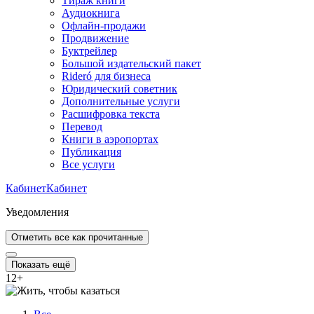
Тираж книги
Аудиокнига
Офлайн-продажи
Продвижение
Буктрейлер
Большой издательский пакет
Rideró для бизнеса
Юридический советник
Дополнительные услуги
Расшифровка текста
Перевод
Книги в аэропортах
Публикация
Все услуги
Кабинет
Кабинет
Уведомления
Отметить все как прочитанные
Показать ещё
12
+