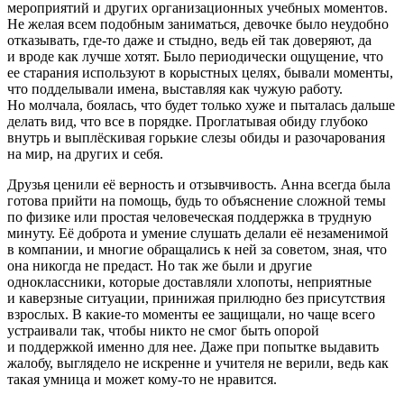
мероприятий и других организационных учебных моментов.
Не желая всем подобным заниматься, девочке было неудобно
отказывать, где-то даже и стыдно, ведь ей так доверяют, да
и вроде как лучше хотят. Было периодически ощущение, что
ее старания используют в корыстных целях, бывали моменты,
что подделывали имена, выставляя как чужую работу.
Но молчала, боялась, что будет только хуже и пыталась дальше
делать вид, что все в порядке. Проглатывая обиду глубоко
внутрь и выплёскивая горькие слезы обиды и разочарования
на мир, на других и себя.
Друзья ценили её верность и отзывчивость. Анна всегда была
готова прийти на помощь, будь то объяснение сложной темы
по физике или простая человеческая поддержка в трудную
минуту. Её доброта и умение слушать делали её незаменимой
в компании, и многие обращались к ней за советом, зная, что
она никогда не предаст. Но так же были и другие
одноклассники, которые доставляли хлопоты, неприятные
и каверзные ситуации, принижая прилюдно без присутствия
взрослых. В какие-то моменты ее защищали, но чаще всего
устраивали так, чтобы никто не смог быть опорой
и поддержкой именно для нее. Даже при попытке выдавить
жалобу, выглядело не искренне и учителя не верили, ведь как
такая умница и может кому-то не нравится.