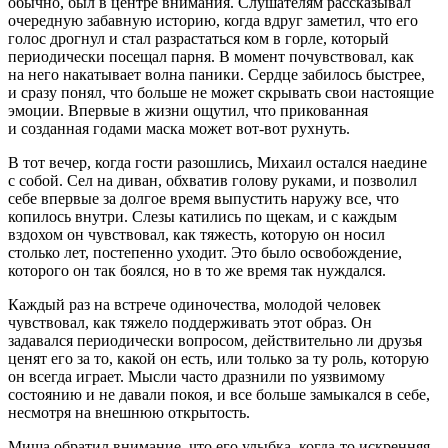
обычно, был в центре внимания. Слушателям рассказывал
очередную забавную историю, когда вдруг заметил, что его
голос дрогнул и стал разрастаться ком в горле, который
периодически посещал парня. В момент почувствовал, как
на него накатывает волна паники. Сердце забилось быстрее,
и сразу понял, что больше не может скрывать свои настоящие
эмоции. Впервые в жизни ощутил, что прикованная
и созданная годами маска может вот-вот рухнуть.
В тот вечер, когда гости разошлись, Михаил остался наедине
с собой. Сел на диван, обхватив голову руками, и позволил
себе впервые за долгое время выпустить наружу все, что
копилось внутри. Слезы катились по щекам, и с каждым
вздохом он чувствовал, как тяжесть, которую он носил
столько лет, постепенно уходит. Это было освобождение,
которого он так боялся, но в то же время так нуждался.
Каждый раз на встрече одиночества, молодой человек
чувствовал, как тяжело поддерживать этот образ. Он
задавался периодически вопросом, действительно ли друзья
ценят его за то, какой он есть, или только за ту роль, которую
он всегда играет. Мысли часто дразнили по уязвимому
состоянию и не давали покоя, и все больше замыкался в себе,
несмотря на внешнюю открытость.
Миша обратил внимание, что его улыбка, когда-то искренняя