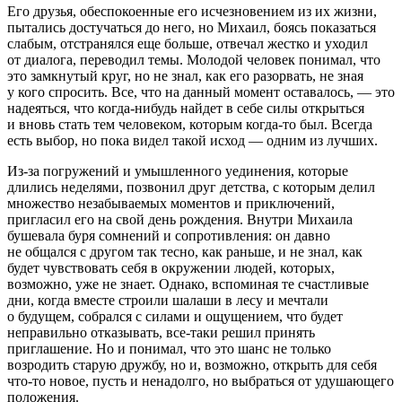
Его друзья, обеспокоенные его исчезновением из их жизни,
пытались достучаться до него, но Михаил, боясь показаться
слабым, отстранялся еще больше, отвечал жестко и уходил
от диалога, переводил темы. Молодой человек понимал, что
это замкнутый круг, но не знал, как его разорвать, не зная
у кого спросить. Все, что на данный момент оставалось, — это
надеяться, что когда-нибудь найдет в себе силы открыться
и вновь стать тем человеком, которым когда-то был. Всегда
есть выбор, но пока видел такой исход — одним из лучших.
Из-за погружений и умышленного уединения, которые
длились неделями, позвонил друг детства, с которым делил
множество незабываемых моментов и приключений,
пригласил его на свой день рождения. Внутри Михаила
бушевала буря сомнений и сопротивления: он давно
не общался с другом так тесно, как раньше, и не знал, как
будет чувствовать себя в окружении людей, которых,
возможно, уже не знает. Однако, вспоминая те счастливые
дни, когда вместе строили шалаши в лесу и мечтали
о будущем, собрался с силами и ощущением, что будет
неправильно отказывать, все-таки решил принять
приглашение. Но и понимал, что это шанс не только
возродить старую дружбу, но и, возможно, открыть для себя
что-то новое, пусть и ненадолго, но выбраться от удушающего
положения.