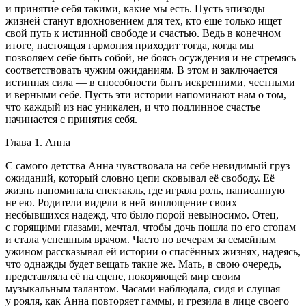
и принятие себя такими, какие мы есть. Пусть эпизоды
жизней станут вдохновением для тех, кто еще только ищет
свой путь к истинной свободе и счастью. Ведь в конечном
итоге, настоящая гармония приходит тогда, когда мы
позволяем себе быть собой, не боясь осуждения и не стремясь
соответствовать чужим ожиданиям. В этом и заключается
истинная сила — в способности быть искренними, честными
и верными себе. Пусть эти истории напоминают нам о том,
что каждый из нас уникален, и что подлинное счастье
начинается с принятия себя.
Глава 1. Анна
С самого детства Анна чувствовала на себе невидимый груз
ожиданий, который словно цепи сковывал её свободу. Её
жизнь напоминала спектакль, где играла роль, написанную
не ею. Родители видели в ней воплощение своих
несбывшихся надежд, что было порой невыносимо. Отец,
с горящими глазами, мечтал, чтобы дочь пошла по его стопам
и стала успешным врачом. Часто по вечерам за семейным
ужином рассказывал ей истории о спасённых жизнях, надеясь,
что однажды будет вещать такие же. Мать, в свою очередь,
представляла её на сцене, покоряющей мир своим
музыкальным талантом. Часами наблюдала, сидя и слушая
у рояля, как Анна повторяет гаммы, и грезила в лице своего