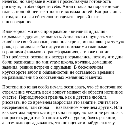
нелегко, но впервые в жизни проскользнула готовность
рискнуть, чтобы обрести себя. Анна стояла на пороге новой
главы, полной неизвестности и возможностей. Вопрос лишь
в том, хватит ли ей смелости сделать первый шаг
в неизведанное.
Иллюзорная жизнь с программой «внешняя идиллия»
скрывалась другая реальность. Анна часто ощущала, что
живёт не своей жизнью, словно актриса, исполняющая чужую
роль, сравнивала себя с другими похожими главными
героин
ями фильмов о трансформациях, а также и книг.
Но проблески осознания всегда прерывались, потому что дни
были расписаны по минутам: школа, кружки, домашние
задания, редкие встречи с друзьями. В бесконечном
круговороте забот и обязанностей не оставалось времени
на размышления о собственных желаниях и мечтах.
Постепенно юная особа начала осознавать, что её постоянное
стремление угодить всем вокруг мешает ей обрести истинное
счастье. Периодически грезила, как в детстве любила
рисовать, но со временем забросила это занятие, считая его
несерьёзным, или снова — навязанном мнением других. Или
как мечтала научиться играть на гитаре, но так и не решилась
попросить родителей записать её на уроки, боясь реакции,
а возможно догадывались, что не оценят и найдут тысячу