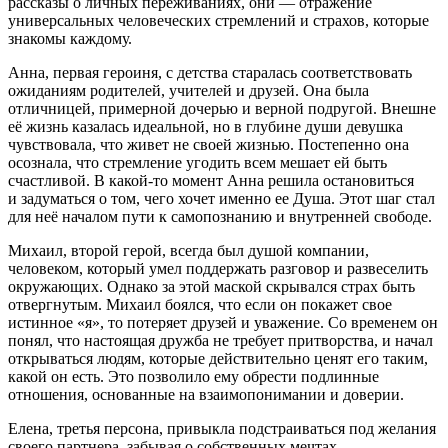
рассказы о личных переживаниях, они — отражение
универсальных человеческих стремлений и страхов, которые
знакомы каждому.
Анна, первая
героин
я, с детства старалась соответствовать
ожиданиям родителей, учителей и друзей. Она была
отличницей, примерной дочерью и верной подругой. Внешне
её жизнь казалась идеальной, но в глубине души девушка
чувствовала, что живет не своей жизнью. Постепенно она
осознала, что стремление угодить всем мешает ей быть
счастливой. В какой-то момент Анна решила остановиться
и задуматься о том, чего хочет именно ее Душа. Этот шаг стал
для неё началом пути к самопознанию и внутренней свободе.
Михаил, второй герой, всегда был душой компании,
человеком, который умел поддержать разговор и развеселить
окружающих. Однако за этой маской скрывался страх быть
отвергнутым. Михаил боялся, что если он покажет свое
истинное «я», то потеряет друзей и уважение. Со временем он
понял, что настоящая дружба не требует притворства, и начал
открываться людям, которые действительно ценят его таким,
какой он есть. Это позволило ему обрести подлинные
отношения, основанные на взаимопонимании и доверии.
Елена, третья персона, привыкла подстраиваться под желания
своего партнера, забывая о собственных мечтах