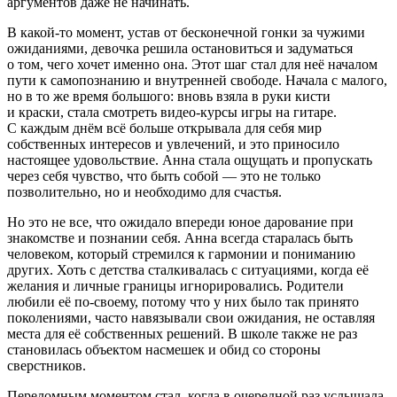
аргументов даже не начинать.
В какой-то момент, устав от бесконечной гонки за чужими
ожиданиями, девочка решила остановиться и задуматься
о том, чего хочет именно она. Этот шаг стал для неё началом
пути к самопознанию и внутренней свободе. Начала с малого,
но в то же время большого: вновь взяла в руки кисти
и краски, стала смотреть видео-курсы игры на гитаре.
С каждым днём всё больше открывала для себя мир
собственных интересов и увлечений, и это приносило
настоящее удовольствие. Анна стала ощущать и пропускать
через себя чувство, что быть собой — это не только
позволительно, но и необходимо для счастья.
Но это не все, что ожидало впереди юное дарование при
знакомстве и познании себя. Анна всегда старалась быть
человеком, который стремился к гармонии и пониманию
других. Хоть с детства сталкивалась с ситуациями, когда её
желания и личные границы игнорировались. Родители
любили её по-своему, потому что у них было так принято
поколениями, часто навязывали свои ожидания, не оставляя
места для её собственных решений. В школе также не раз
становилась объектом насмешек и обид со стороны
сверстников.
Переломным моментом стал, когда в очередной раз услышала