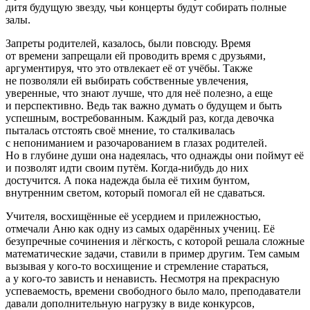
дитя будущую звезду, чьи концерты будут собирать полные
залы.
Запреты родителей, казалось, были повсюду. Время
от времени запрещали ей проводить время с друзьями,
аргументируя, что это отвлекает её от учёбы. Также
не позволяли ей выбирать собственные увлечения,
уверенные, что знают лучше, что для неё полезно, а еще
и перспективно. Ведь так важно думать о будущем и быть
успешным, востребованным. Каждый раз, когда девочка
пыталась отстоять своё мнение, то сталкивалась
с непониманием и разочарованием в глазах родителей.
Но в глубине души она надеялась, что однажды они поймут её
и позволят идти своим путём. Когда-нибудь до них
достучится. А пока надежда была её тихим бунтом,
внутренним светом, который помогал ей не сдаваться.
Учителя, восхищённые её усердием и прилежностью,
отмечали Аню как одну из самых одарённых учениц. Её
безупречные сочинения и лёгкость, с которой решала сложные
математические задачи, ставили в пример другим. Тем самым
вызывая у кого-то восхищение и стремление стараться,
а у кого-то зависть и ненависть. Несмотря на прекрасную
успеваемость, времени свободного было мало, преподаватели
давали дополнительную нагрузку в виде конкурсов,