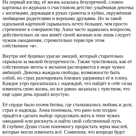
На первый взгляд, её жизнь казалась безупречной, словно
картинка из журнала о счастливом детстве: улыбчивая девочка
с косичками, держащая в руках грамоты и кубки, окружённая
любящими родителями и верными друзьями. Но за такой
идеальной картиной скрывалось нечто большее, чем просто
стремление к совершенству. Анна часто задавалась вопросом,
действительно ли она живёт своей жизнью или лишь следует
чужим ожиданиям, стремительно теряя при этом
собственное «я».
Внутри неё бушевал ураган эмоций, который старательно
скрывала за маской безупречности. Также чувствовала, как её
собственные мечты и желания растворяются в море чужих
амбиций. Девочка жаждала свободы, возможности быть
собой, но страх разочаровать близких удерживал её в плену.
Каждое утро просыпалась с надеждой, что найдёт в себе силы
изменить свою жизнь, но все равно засыпала с чувством, что
ещё один день прошёл впустую.
Её сердце было полем битвы, где сталкивались любовь и долг,
страх и надежда. Анна понимала, что рано или поздно
придётся сделать выбор: продолжать жить в тени чужих
ожиданий или рискнуть и найти свой собственный путь.
В глубине Души стали понемногу прорастать зерна мыслей,
которые могли изменить всё. Сомнения, что впереди будет