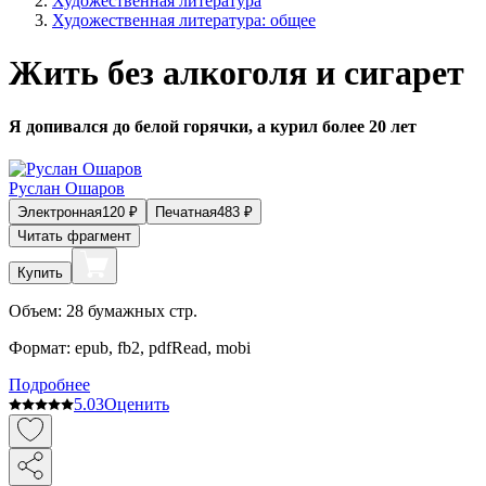
Художественная литература
Художественная литература: общее
Жить без алкоголя и сигарет
Я допивался до белой горячки, а курил более 20 лет
Руслан Ошаров
Электронная
120
₽
Печатная
483
₽
Читать фрагмент
Купить
Объем:
28
бумажных стр.
Формат:
epub, fb2, pdfRead, mobi
Подробнее
5.0
3
Оценить