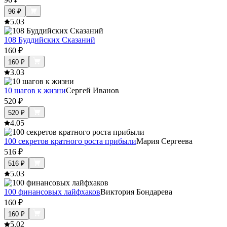
96
₽
5.0
3
108 Буддийских Сказаний
160
₽
160
₽
3.0
3
10 шагов к жизни
Сергей Иванов
520
₽
520
₽
4.0
5
100 секретов кратного роста прибыли
Мария Сергеева
516
₽
516
₽
5.0
3
100 финансовых лайфхаков
Виктория Бондарева
160
₽
160
₽
5.0
2