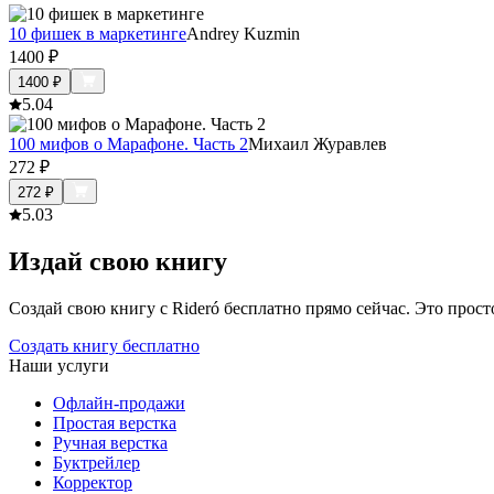
10 фишек в маркетинге
Andrey Kuzmin
1400
₽
1400
₽
5.0
4
100 мифов о Марафоне. Часть 2
Михаил Журавлев
272
₽
272
₽
5.0
3
Издай свою книгу
Создай свою книгу с Rideró бесплатно прямо сейчас. Это просто,
Создать книгу бесплатно
Наши услуги
Офлайн-продажи
Простая верстка
Ручная верстка
Буктрейлер
Корректор