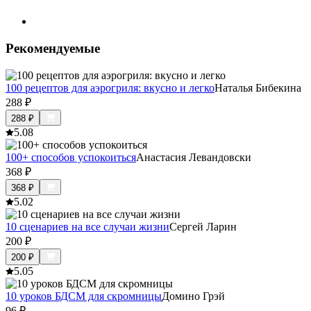
Рекомендуемые
100 рецептов для аэрогриля: вкусно и легко
Наталья Бибекина
288
₽
288
₽
5.0
8
100+ способов успокоиться
Анастасия Левандовски
368
₽
368
₽
5.0
2
10 сценариев на все случаи жизни
Сергей Ларин
200
₽
200
₽
5.0
5
10 уроков БДСМ для скромницы
Домино Грэй
96
₽