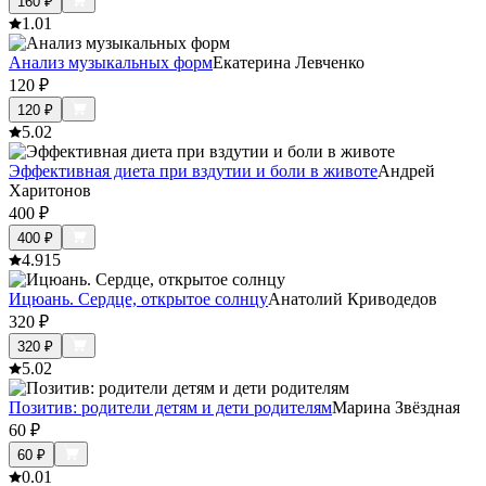
160
₽
1.0
1
Анализ музыкальных форм
Екатерина Левченко
120
₽
120
₽
5.0
2
Эффективная диета при вздутии и боли в животе
Андрей
Харитонов
400
₽
400
₽
4.9
15
Ицюань. Сердце, открытое солнцу
Анатолий Криводедов
320
₽
320
₽
5.0
2
Позитив: родители детям и дети родителям
Марина Звёздная
60
₽
60
₽
0.0
1