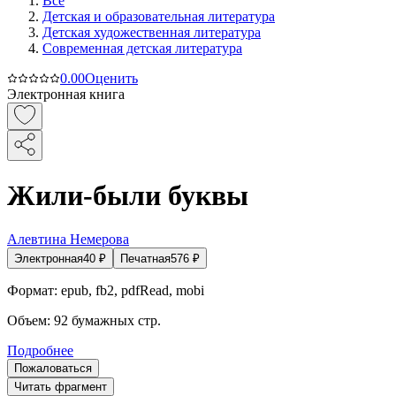
Все
Детская и образовательная литература
Детская художественная литература
Современная детская литература
0.0
0
Оценить
Электронная книга
Жили-были буквы
Алевтина Немерова
Электронная
40
₽
Печатная
576
₽
Формат:
epub, fb2, pdfRead, mobi
Объем:
92
бумажных стр.
Подробнее
Пожаловаться
Читать фрагмент