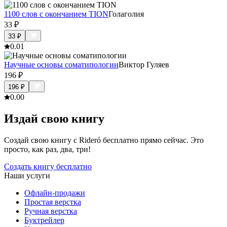
1100 слов с окончанием TION
Голаголия
33
₽
33
₽
0.0
1
Научные основы соматипологии
Виктор Гуляев
196
₽
196
₽
0.0
0
Издай свою книгу
Создай свою книгу с Rideró бесплатно прямо сейчас. Это
просто, как раз, два, три!
Создать книгу бесплатно
Наши услуги
Офлайн-продажи
Простая верстка
Ручная верстка
Буктрейлер