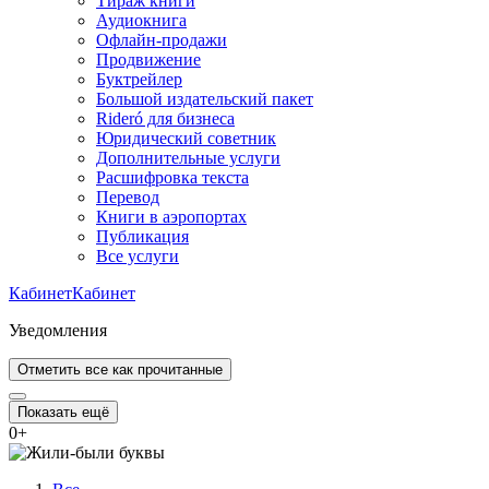
Тираж книги
Аудиокнига
Офлайн-продажи
Продвижение
Буктрейлер
Большой издательский пакет
Rideró для бизнеса
Юридический советник
Дополнительные услуги
Расшифровка текста
Перевод
Книги в аэропортах
Публикация
Все услуги
Кабинет
Кабинет
Уведомления
Отметить все как прочитанные
Показать ещё
0
+