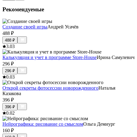
Рекомендуемые
Создание своей игры
Андрей Усачёв
488
₽
488
₽
3.0
3
Калькуляция и учет в программе Store-House
Ирина Самулевич
296
₽
296
₽
0.0
3
Открой секреты фотосессии новорожденного
Наталья
Казакова
396
₽
396
₽
0.0
2
Нейрографика: рисование со смыслом
Ольга Демиург
160
₽