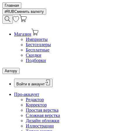
Главная
RUB
Сменить валюту
Магазин
Импринты
Бестселлеры
Бесплатные
Скидки
Подборки
Автору
Войти в аккаунт
Про-аккаунт
Редактор
Корректор
Простая верстка
Сложная верстка
Дизайн обложки
Иллюстрации