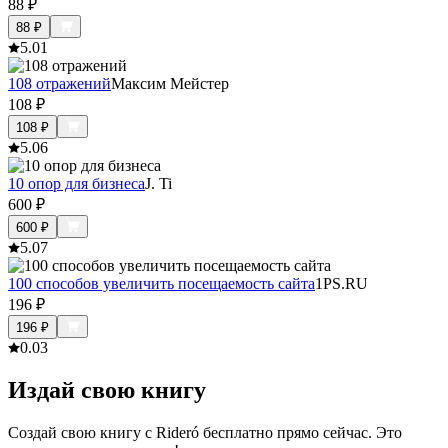
88
₽
88
₽
5.0
1
108 отражений
Максим Мейстер
108
₽
108
₽
5.0
6
10 опор для бизнеса
J. Ti
600
₽
600
₽
5.0
7
100 способов увеличить посещаемость сайта
1PS.RU
196
₽
196
₽
0.0
3
Издай свою книгу
Создай свою книгу с Rideró бесплатно прямо сейчас. Это