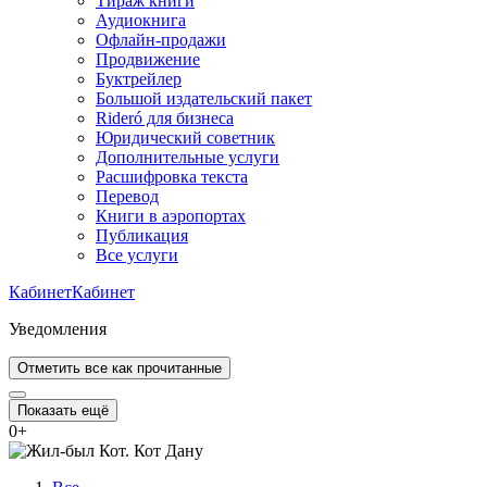
Тираж книги
Аудиокнига
Офлайн-продажи
Продвижение
Буктрейлер
Большой издательский пакет
Rideró для бизнеса
Юридический советник
Дополнительные услуги
Расшифровка текста
Перевод
Книги в аэропортах
Публикация
Все услуги
Кабинет
Кабинет
Уведомления
Отметить все как прочитанные
Показать ещё
0
+