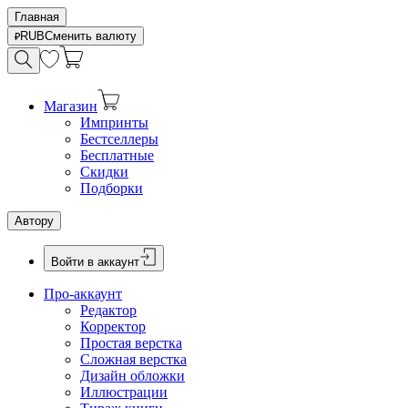
Главная
RUB
Сменить валюту
Магазин
Импринты
Бестселлеры
Бесплатные
Скидки
Подборки
Автору
Войти в аккаунт
Про-аккаунт
Редактор
Корректор
Простая верстка
Сложная верстка
Дизайн обложки
Иллюстрации