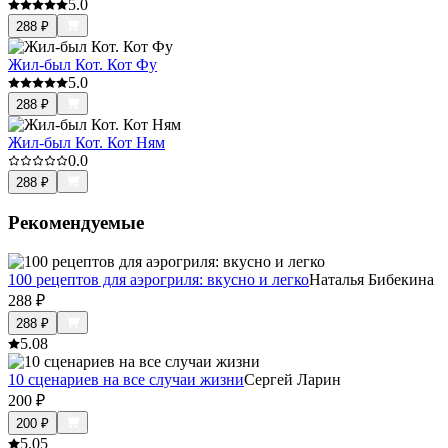
5.0
288
₽
Жил-был Кот. Кот Фу
5.0
288
₽
Жил-был Кот. Кот Ням
0.0
288
₽
Рекомендуемые
100 рецептов для аэрогриля: вкусно и легко
Наталья Бибекина
288
₽
288
₽
5.0
8
10 сценариев на все случаи жизни
Сергей Ларин
200
₽
200
₽
5.0
5