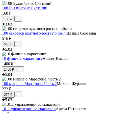
108 Буддийских Сказаний
160
₽
160
₽
3.0
3
100 секретов кратного роста прибыли
Мария Сергеева
516
₽
516
₽
5.0
3
10 фишек в маркетинге
Andrey Kuzmin
1400
₽
1400
₽
5.0
4
100 мифов о Марафоне. Часть 2
Михаил Журавлев
272
₽
272
₽
5.0
3
1011 упражнений со скакалкой
Артем Патрикеев