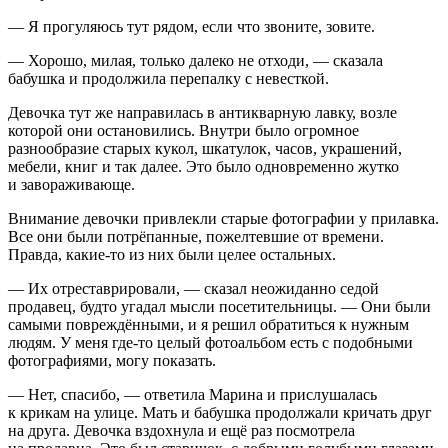
— Я прогуляюсь тут рядом, если что звоните, зовите.
— Хорошо, милая, только далеко не отходи, — сказала
бабушка и продолжила перепалку с невесткой.
Девочка тут же направилась в антикварную лавку, возле
которой они остановились. Внутри было огромное
разнообразие старых кукол, шкатулок, часов, украшений,
мебели, книг и так далее. Это было одновременно жутко
и завораживающе.
Внимание девочки привлекли старые фотографии у прилавка.
Все они были потрёпанные, пожелтевшие от времени.
Правда, какие-то из них были целее остальных.
— Их отреставрировали, — сказал неожиданно седой
продавец, будто угадал мысли посетительницы. — Они были
самыми повреждёнными, и я решил обратиться к нужным
людям. У меня где-то целый фотоальбом есть с подобными
фотографиями, могу показать.
— Нет, спасибо, — ответила Марина и прислушалась
к крикам на улице. Мать и бабушка продолжали кричать друг
на друга. Девочка вздохнула и ещё раз посмотрела