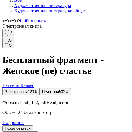
Все
Художественная литература
Художественная литература: общее
0.0
0
Оценить
Электронная книга
Бесплатный фрагмент -
Женское (не) счастье
Евгения Калько
Электронная
120
₽
Печатная
532
₽
Формат:
epub, fb2, pdfRead, mobi
Объем:
24
бумажных стр.
Подробнее
Пожаловаться