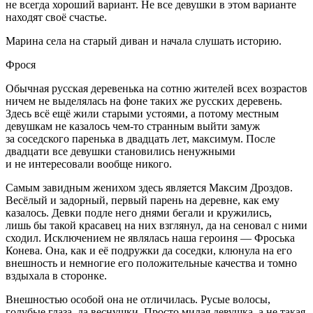
не всегда хороший вариант. Не все девушки в этом варианте
находят своё счастье.
Марина села на старый диван и начала слушать историю.
Фрося
Обычная русская деревенька на сотню жителей всех возрастов
ничем не выделялась на фоне таких же русских деревень.
Здесь всё ещё жили старыми устоями, а потому местным
девушкам не казалось чем-то странным выйти замуж
за соседского паренька в двадцать лет, максимум. После
двадцати все девушки становились ненужными
и не интересовали вообще никого.
Самым завидным женихом здесь является Максим Дроздов.
Весёлый и задорный, первый парень на деревне, как ему
казалось. Девки подле него днями бегали и кружились,
лишь бы такой красавец на них взглянул, да на сеновал с ними
сходил. Исключением не являлась наша
героин
я — Фроська
Конева. Она, как и её подружки да соседки, клюнула на его
внешность и немногие его положительные качества и томно
вздыхала в сторонке.
Внешностью особой она не отличилась. Русые волосы,
голубые глаза, да веснушки. Просто милая девушка, а не такая