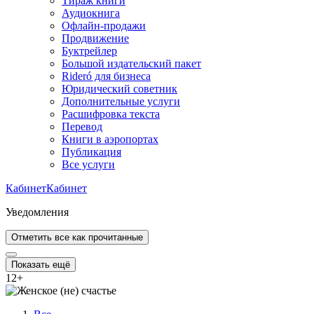
Тираж книги
Аудиокнига
Офлайн-продажи
Продвижение
Буктрейлер
Большой издательский пакет
Rideró для бизнеса
Юридический советник
Дополнительные услуги
Расшифровка текста
Перевод
Книги в аэропортах
Публикация
Все услуги
Кабинет
Кабинет
Уведомления
Отметить все как прочитанные
Показать ещё
12
+