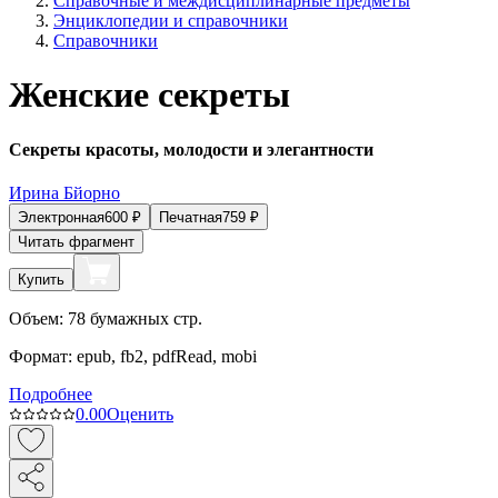
Справочные и междисциплинарные предметы
Энциклопедии и справочники
Справочники
Женские секреты
Секреты красоты, молодости и элегантности
Ирина Бйорно
Электронная
600
₽
Печатная
759
₽
Читать фрагмент
Купить
Объем:
78
бумажных стр.
Формат:
epub, fb2, pdfRead, mobi
Подробнее
0.0
0
Оценить