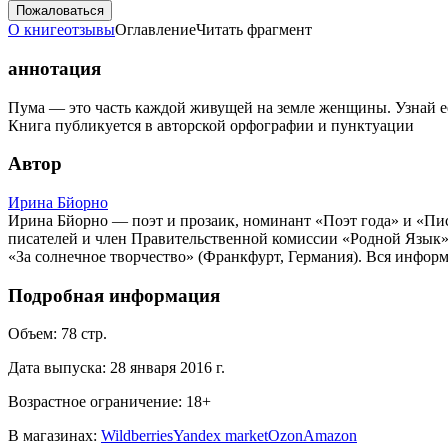
Пожаловаться
О книге
отзывы
Оглавление
Читать фрагмент
аннотация
Пума — это часть каждой живущей на земле женщины. Узнай её
Книга публикуется в авторской орфографии и пунктуации
Автор
Ирина Бйорно
Ирина Бйорно — поэт и прозаик, номинант «Поэт года» и «Писат
писателей и член Правительственной комиссии «Родной Язык» 
«За солнечное творчество» (Франкфурт, Германия). Вся информ
Подробная информация
Объем:
78
стр.
Дата выпуска:
28 января 2016 г.
Возрастное ограничение:
18
+
В магазинах:
Wildberries
Yandex market
Ozon
Amazon