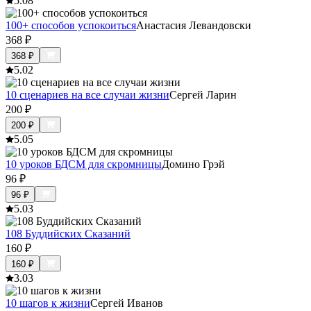
5.0
8
100+ способов успокоиться
Анастасия Левандовски
368
₽
368
₽
5.0
2
10 сценариев на все случаи жизни
Сергей Ларин
200
₽
200
₽
5.0
5
10 уроков БДСМ для скромницы
Домино Грэй
96
₽
96
₽
5.0
3
108 Буддийских Сказаний
160
₽
160
₽
3.0
3
10 шагов к жизни
Сергей Иванов