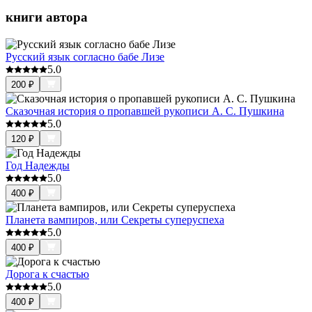
книги автора
Русский язык согласно бабе Лизе
5.0
200
₽
Сказочная история о пропавшей рукописи А. С. Пушкина
5.0
120
₽
Год Надежды
5.0
400
₽
Планета вампиров, или Секреты суперуспеха
5.0
400
₽
Дорога к счастью
5.0
400
₽