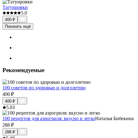
Татуировки
5.0
400
₽
Показать ещё
Рекомендуемые
100 советов по здоровью и долголетию
400
₽
400
₽
5.0
3
100 рецептов для аэрогриля: вкусно и легко
Наталья Бибекина
288
₽
288
₽