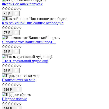
Феерия об алых парусах
0.0
44
₽
Как зайчонок Чип солнце освободил
0.0
76
₽
Я помню тот Ванинский порт…
0.0
36
₽
Это я, сразивший чудовищ!
0.0
36
₽
Прикоснется ко мне
0.0
316
₽
Щедрое яблоко
0.0
316
₽