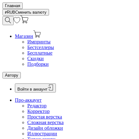
Главная
RUB
Сменить валюту
Магазин
Импринты
Бестселлеры
Бесплатные
Скидки
Подборки
Автору
Войти в аккаунт
Про-аккаунт
Редактор
Корректор
Простая верстка
Сложная верстка
Дизайн обложки
Иллюстрации