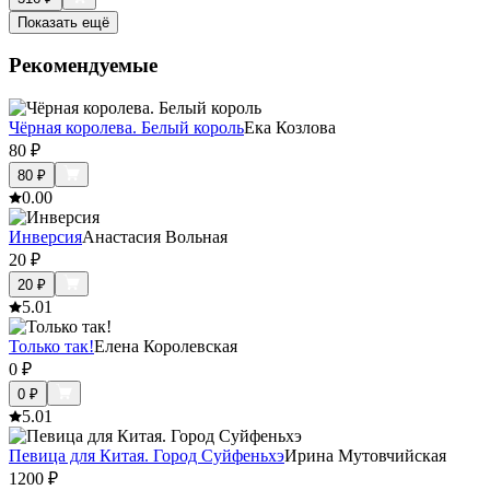
Показать ещё
Рекомендуемые
Чёрная королева. Белый король
Ека Козлова
80
₽
80
₽
0.0
0
Инверсия
Анастасия Вольная
20
₽
20
₽
5.0
1
Только так!
Елена Королевская
0
₽
0
₽
5.0
1
Певица для Китая. Город Суйфеньхэ
Ирина Мутовчийская
1200
₽