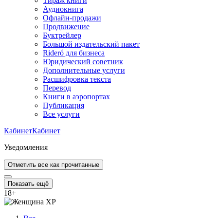
Тираж книги
Аудиокнига
Офлайн-продажи
Продвижение
Буктрейлер
Большой издательский пакет
Rideró для бизнеса
Юридический советник
Дополнительные услуги
Расшифровка текста
Перевод
Книги в аэропортах
Публикация
Все услуги
Кабинет
Кабинет
Уведомления
Отметить все как прочитанные
Показать ещё
18
+