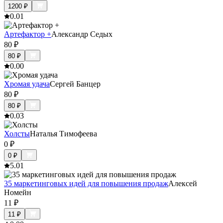
1200
₽
0.0
1
Артефактор +
Александр Седых
80
₽
80
₽
0.0
0
Хромая удача
Сергей Банцер
80
₽
80
₽
0.0
3
Холсты
Наталья Тимофеева
0
₽
0
₽
5.0
1
35 маркетинговых идей для повышения продаж
Алексей
Номейн
11
₽
11
₽