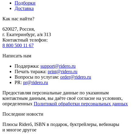
Подборки
Доставка
Как нас найти?
620027
,
Россия
,
г. Екатеринбург, а/я 313
Контактный телефон
:
8 800 500 11 67
Написать нам
Поддержка
:
support@ridero.ru
Печать тиража
:
print@ridero.ru
Вопросы по услугам
:
order@ridero.ru
PR
:
pr@ridero.ru
Предоставляя персональные данные по указанным
контактным данным, вы даёте своё согласие на условиях,
определенных
Политикой обработки персональных данных
Последние новости
Плюсы Rideró, ISBN в подарок, буктрейлеры, вебинары
и многое другое