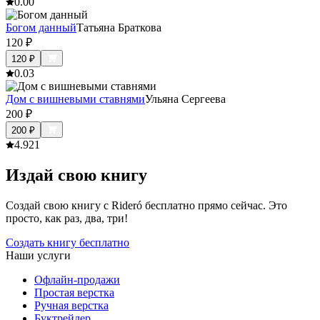
0.0
0
Богом данный
Татьяна Браткова
120
₽
120
₽
0.0
3
Дом с вишневыми ставнями
Ульяна Сергеева
200
₽
200
₽
4.9
21
Издай свою книгу
Создай свою книгу с Rideró бесплатно прямо сейчас. Это
просто, как раз, два, три!
Создать книгу бесплатно
Наши услуги
Офлайн-продажи
Простая верстка
Ручная верстка
Буктрейлер