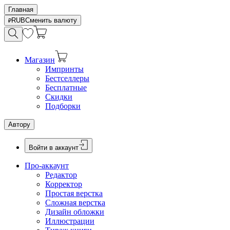
Главная
RUB
Сменить валюту
Магазин
Импринты
Бестселлеры
Бесплатные
Скидки
Подборки
Автору
Войти в аккаунт
Про-аккаунт
Редактор
Корректор
Простая верстка
Сложная верстка
Дизайн обложки
Иллюстрации