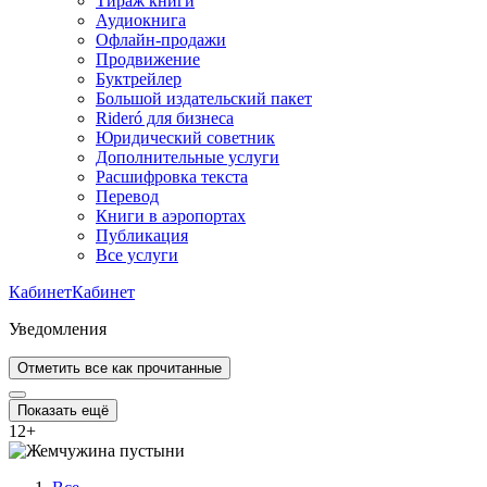
Тираж книги
Аудиокнига
Офлайн-продажи
Продвижение
Буктрейлер
Большой издательский пакет
Rideró для бизнеса
Юридический советник
Дополнительные услуги
Расшифровка текста
Перевод
Книги в аэропортах
Публикация
Все услуги
Кабинет
Кабинет
Уведомления
Отметить все как прочитанные
Показать ещё
12
+