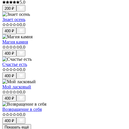
5.0
200
₽
Знает осень
0.0
400
₽
Магия камня
0.0
400
₽
Счастье есть
0.0
400
₽
Мой ласковый
0.0
400
₽
Возвращение в себя
0.0
400
₽
Показать ещё