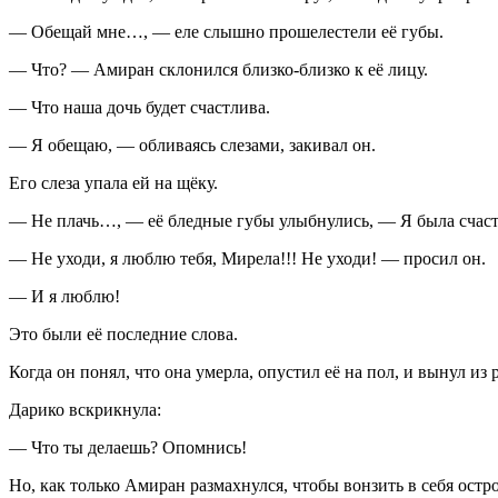
— Обещай мне…, — еле слышно прошелестели её губы.
— Что? — Амиран склонился близко-близко к её лицу.
— Что наша дочь будет счастлива.
— Я обещаю, — обливаясь слезами, закивал он.
Его слеза упала ей на щёку.
— Не плачь…, — её бледные губы улыбнулись, — Я была счаст
— Не уходи, я люблю тебя, Мирела!!! Не уходи! — просил он.
— И я люблю!
Это были её последние слова.
Когда он понял, что она умерла, опустил её на пол, и вынул и
Дарико вскрикнула:
— Что ты делаешь? Опомнись!
Но, как только Амиран размахнулся, чтобы вонзить в себя остр