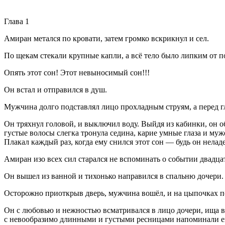
Глава 1
Амиран метался по кровати, затем громко вскрикнул и сел.
По щекам стекали крупные капли, а всё тело было липким от п
Опять этот сон! Этот невыносимый сон!!!
Он встал и отправился в душ.
Мужчина долго подставлял лицо прохладным струям, а перед гл
Он тряхнул головой, и выключил воду. Выйдя из кабинки, он о
густые волосы слегка тронула седина, карие умные глаза и му
Плакал каждый раз, когда ему снился этот сон — будь он нелад
Амиран изо всех сил старался не вспоминать о событии двадца
Он вышел из ванной и тихонько направился в спальню дочери.
Осторожно приоткрыв дверь, мужчина вошёл, и на цыпочках по
Он с любовью и нежностью всматривался в лицо дочери, ища в 
с невообразимо длинными и густыми ресницами напоминали е