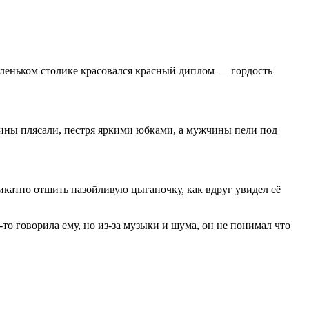
леньком столике к
расов
ался красный диплом — гордость
нщины плясали, пестря яркими юбками, а мужчины пели под
ликатно отшить назойливую цыганочку, как вдруг увидел её
о говорила ему, но из-за музыки и шума, он не понимал что