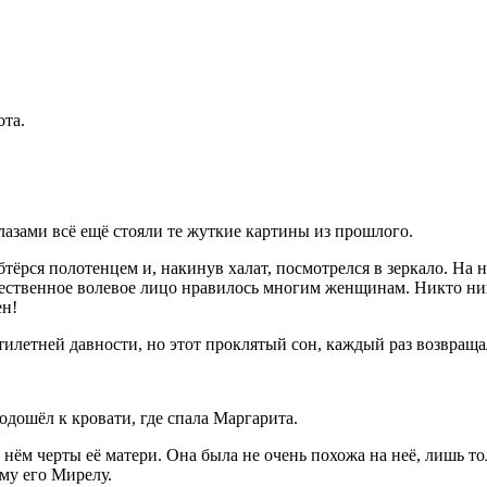
ота.
азами всё ещё стояли те жуткие картины из прошлого.
бтёрся полотенцем и, накинув халат, посмотрелся в зеркало. Н
жественное волевое лицо нравилось многим женщинам. Никто нико
ен!
т
илетн
ей давности, но этот проклятый сон, каждый раз возвраща
дошёл к кровати, где спала Маргарита.
нём черты её матери. Она была не очень похожа на неё, лишь то
му его Мирелу.