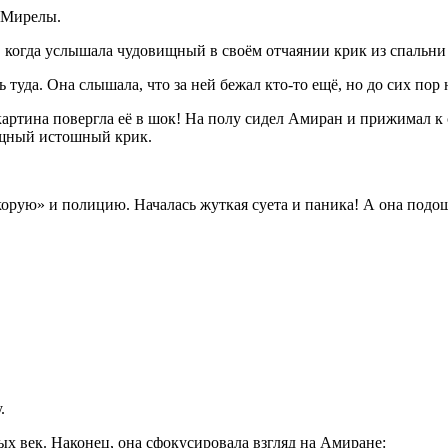
 Мирелы.
, когда услышала чудовищный в своём отчаянии крик из спальни 
 туда. Она слышала, что за ней бежал кто-то ещё, но до сих пор
 картина повергла её в шок! На полу сидел Амиран и прижимал к
вищный истошный крик.
Скорую» и полицию. Началась жуткая суета и паника! А она подош
.
ых век. Наконец, она сфокусировала взгляд на Амиране: