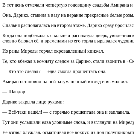
В тот день отмечали четвёртую годовщину свадьбы Амирана и
Она, Дарико, ставила в вазу на веранде прекрасные белые розы
Спальня располагалась на втором этаже. Дарико сразу бросилась
Когда она подбежала к спальне и распахнула дверь, увиденная
словно баюкал её, и временами из его горла вырывался чудо
Из раны Мирелы торчал окровавленный кинжал.
Те, кто вбежал в комнату следом за Дарико, стали звонить в «
— Кто это сделал? — едва смогла прошептать она.
Амиран остановил на ней затуманенный взгляд и вымолвил:
— Шандор.
Дарико закрыла лицо руками:
— Всё-таки нашёл! — с горечью прошептала она и заплакала.
Тут они услышали едва уловимые слова, и взглянули на Мирелу
Её взгляд блуждал, осматривая всё вокруг, из-под полуприкрыт