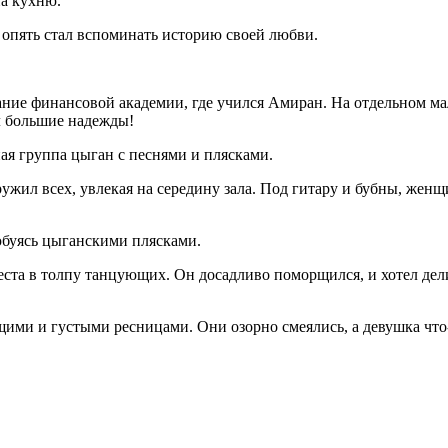
на кухню.
 и опять стал вспоминать историю своей любви.
ание финансовой академии, где учился Амиран. На отдельном ма
ал большие надежды!
ная группа цыган с песнями и плясками.
кружил всех, увлекая на середину зала. Под гитару и бубны, же
любуясь цыганскими плясками.
 места в толпу танцующих. Он досадливо поморщился, и хотел де
ми и густыми ресницами. Они озорно смеялись, а девушка что-т