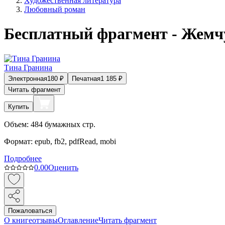
Художественная литература
Любовный роман
Бесплатный фрагмент - Жемч
Тина Гранина
Электронная
180
₽
Печатная
1 185
₽
Читать фрагмент
Купить
Объем:
484
бумажных стр.
Формат:
epub, fb2, pdfRead, mobi
Подробнее
0.0
0
Оценить
Пожаловаться
О книге
отзывы
Оглавление
Читать фрагмент