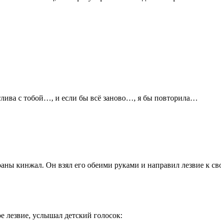
лива с тобой…, и если бы всё заново…, я бы повторила…
з раны кинжал. Он взял его обеими руками и направил
лезв
ие к св
ое
лезв
ие, услышал детский голосок: