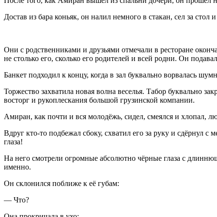
После того, как Амиран вышел из спальни дочери, он прошёл 
Достав из бара
конья
к, он налил немного в стакан, сел за стол
Они с родственниками и друзьями отмечали в ресторане оконч
не столько его, сколько его родителей и всей родни. Он подав
Банкет подходил к концу, когда в зал буквально ворвалась шум
Торжество захватила новая волна веселья. Табор буквально за
восторг и рукоплескания большой грузинской компании.
Амиран, как почти и вся молодёжь, сидел, смеялся и хлопал, 
Вдруг кто-то подбежал сбоку, схватил его за руку и сдёрнул с
глаза!
На него смотрели огромные абсолютно чёрные глаза с длиннющи
именно.
Он склонился поближе к её губам:
— Что?
Она прокричала в ухо: