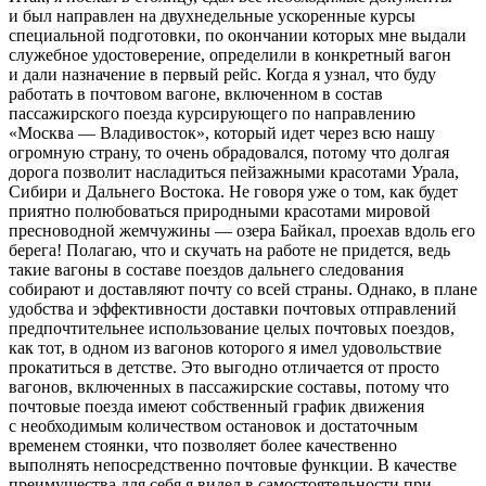
и был направлен на двухнедельные ускоренные курсы
специальной подготовки, по окончании которых мне выдали
служебное удостоверение, определили в конкретный вагон
и дали назначение в первый рейс. Когда я узнал, что буду
работать в почтовом вагоне, включенном в состав
пассажирского поезда курсирующего по направлению
«Москва — Владивосток», который идет через всю нашу
огромную страну, то очень обрадовался, потому что долгая
дорога позволит насладиться пейзажными красотами Урала,
Сибири и Дальнего Востока. Не говоря уже о том, как будет
приятно полюбоваться природными красотами мировой
пресноводной жемчужины — озера Байкал, проехав вдоль его
берега! Полагаю, что и скучать на работе не придется, ведь
такие вагоны в составе поездов дальнего следования
собирают и доставляют почту со всей страны. Однако, в плане
удобства и эффективности доставки почтовых отправлений
предпочтительнее использование целых почтовых поездов,
как тот, в одном из вагонов которого я имел удовольствие
прокатиться в детстве. Это выгодно отличается от просто
вагонов, включенных в пассажирские составы, потому что
почтовые поезда имеют собственный график движения
с необходимым количеством остановок и достаточным
временем стоянки, что позволяет более качественно
выполнять непосредственно почтовые функции. В качестве
преимущества для себя я видел в самостоятельности при