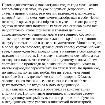
Потом одиночество и моя растущая год от года меланхолия
вперемешку с легкой, но уже ощутимой депрессией. Это
сначала привело меня, разумеется, прямиком к психологу,
который так и не смог мне помочь разобраться в себе. Через
некоторое время я решил обратиться уже к психотерапевту,
однако нескольких полученных мной его сеансов оказалось
недостаточно, чтобы привести к главной цели —
существенному улучшению моего внутреннего состояния,
а именно к смене отношения к жизни с крайне негативного
на сугубо позитивное и даже оптимистичное. Много позднее,
в более зрелом возрасте, давая оценку своему состоянию как
врач, я вынужден был предположить наличие у себя какой-то
патологии личности. И к этому я пришел не случайно, а год
от года осознавая, что изменений к лучшему в моем общем
состоянии не происходило, а жизненной энергии хватало,
чтобы худо-бедно зарабатывать на хлеб и жить по привычке,
по инерции, почти как зомби, без интереса, увлечений
и вообще без внутренней жизненной искорки. Область
человеческого мозга и все, что связано с его необъятной
деятельностью, не входила в мою медицинскую
специализацию, поэтому я обратился за консультацией
к психиатру. По понятным причинам, я позвонил своему
однокурснику, который чуть ли не с ранних лет обучения
в медицинском вузе увлекся клинической психиатрией,