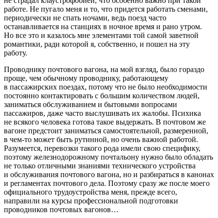
не страдал клаустрофобией, что особенно важно при такой
работе. Не пугало меня и то, что придется работать сменами,
периодически не спать ночами, ведь поезд часто
останавливается на станциях в ночное время и рано утром.
Но все это и казалось мне элементами той самой заветной
романтики, ради которой я, собственно, и пошел на эту
работу.
Проводнику почтового вагона, на мой взгляд, было гораздо
проще, чем обычному проводнику, работающему
в пассажирских поездах, потому что не было необходимости
постоянно контактировать с большим количеством людей,
заниматься обслуживанием и бытовыми вопросами
пассажиров, даже часто выслушивать их жалобы. Психика
не всякого человека готова такое выдержать. В почтовом же
вагоне предстоит заниматься самостоятельной, размеренной,
в чем-то может быть рутинной, но очень важной работой.
Разумеется, перевозки такого рода имели свою специфику,
поэтому железнодорожному почтальону нужно было обладать
не только отличными знаниями технического устройства
и обслуживания почтового вагона, но и разбираться в канонах
и регламентах почтового дела. Поэтому сразу же после моего
официального трудоустройства меня, прежде всего,
направили на курсы профессиональной подготовки
проводников почтовых вагонов…