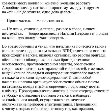
совместимость коллег и, конечно, желание работать.
А вообще, здесь у нас все по-простому, мы друг с другом
на «ты», не до этикета, одно дело делаем…
— Принимается, — живо ответил я.
— Ну что ж, отлично, а теперь, раз все в сборе, начнем
инструктаж, — бодро произнесла Наталья Петровна и, присев
на вагонную полку, начала говорить…
Во время обучения я узнал, что начальника почтового вагона
(или на железнодорожном «языке» ВПН) отвечает за все, что
происходит в вагоне, включая организацию работы бригады,
обеспечение соблюдения
член
ами бригады техники
безопасности, противопожарной защиты, обеспечение
сохранности почтовых отправлений и ценностей, именных
вещей
член
ов бригады и оборудования почтового вагона,
а также за его санитарное содержание. И само собой,
начальник вагона организует обеспечение обмена почты
на стоянках поезда и заблаговременно подготовку почты
к обмену. Проводник-электромонтер, в свою очередь, отвечает
за уборку и отопление почтового вагона, наблюдает
за снабжением водой, осуществляет техническое
обслуживание приборов электропитания. Проводники,
к числу которых себя теперь отношу и я, как правило,