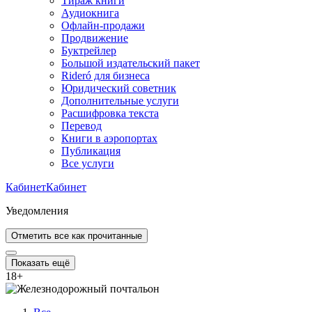
Тираж книги
Аудиокнига
Офлайн-продажи
Продвижение
Буктрейлер
Большой издательский пакет
Rideró для бизнеса
Юридический советник
Дополнительные услуги
Расшифровка текста
Перевод
Книги в аэропортах
Публикация
Все услуги
Кабинет
Кабинет
Уведомления
Отметить все как прочитанные
Показать ещё
18
+