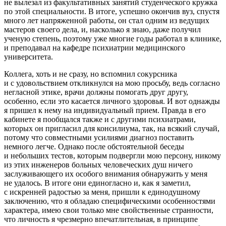
не вылезал из факультативных занятий студенческого кружка
по этой специальности. В итоге, успешно окончив вуз, спустя
много лет напряженной работы, он стал одним из ведущих
мастеров своего дела, и, насколько я знаю, даже получил
ученую степень, поэтому уже многие годы работал в клинике,
и преподавал на кафедре психиатрии медицинского
университета.
Коллега, хоть и не сразу, но вспомнил сокурсника
и с удовольствием откликнулся на мою просьбу, ведь согласно
негласной этике, врачи должны помогать друг другу,
особенно, если это касается личного здоровья. И вот однажды
я пришел к нему на индивидуальный прием. Правда в его
кабинете я пообщался также и с другими психиатрами,
которых он пригласил для консилиума, так, на всякий случай,
потому что совместными усилиями диагноз поставить
немного легче. Однако после обстоятельной беседы
и небольших тестов, которым подвергли мою персону, никому
из этих
инженеров больных человеческих душ
ничего
заслуживающего
их
особого
внимания обнаружить у меня
не удалось. В итоге они единогласно и, как я заметил,
с искренней радостью за меня, пришли к единодушному
заключению, что я обладаю специфическими особенностями
характера, имею свои
только мне
свойственные странности,
что личность я чрезмерно впечатлительная, в принципе