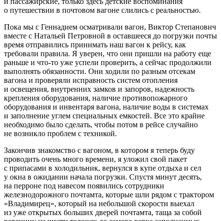
и пассажирские, только здесь детские воспоминания
о путешествии в почтовом вагоне слились с реальностью.
Пока мы с Геннадием осматривали вагон, Виктор Степанович
вместе с Натальей Петровной в оставшееся до погрузки почты
время отправились принимать наш вагон к рейсу, как
требовали правила. Я уверен, что они пришли на работу еще
раньше и что-то уже успели проверить, а сейчас продолжили
выполнять обязанности. Они ходили по разным отсекам
вагона и проверяли исправность систем отопления
и освещения, внутренних замков и запоров, надежность
крепления оборудования, наличие противопожарного
оборудования и инвентаря вагона, наличие воды в системах
и заполнение углем специальных емкостей. Все это крайне
необходимо было сделать, чтобы потом в рейсе случайно
не возникло проблем с техникой.
Закончив знакомство с вагоном, в котором я теперь буду
проводить очень много времени, я уложил свой пакет
с припасами в холодильник, вернулся в купе отдыха и сел
у окна в ожидании начала погрузки. Спустя минут десять,
на перроне под навесом появились сотрудники
железнодорожного почтамта, которые шли рядом с трактором
«Владимирец», который на небольшой скорости выехал
из уже открытых больших дверей почтамта, таща за собой