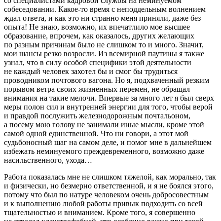
со специалистами кадровой службы на неминуемом
собеседовании. Какое-то время с неподдельным волнением
ждал ответа, и как это ни странно меня приняли, даже без
опыта! Не знаю, возможно, их впечатлило мое высшее
образование, впрочем, как оказалось, других желающих
по разным причинам было не слишком то и много. Значит,
мои шансы резко возросли. Из всемирной паутины я также
узнал, что в силу особой специфики этой деятельности
не каждый человек захотел бы и смог бы трудиться
проводником почтового вагона. Но я, подхваченный резким
порывом ветра своих жизненных перемен, не обращал
внимания на такие мелочи. Впервые за много лет я был сверх
меры полон сил и внутренней энергии для того, чтобы верой
и правдой послужить железнодорожным почтальоном,
а посему мою голову не занимали иные мысли, кроме этой
самой одной единственной. Что ни говори, а этот мой
судьбоносный шаг на самом деле, и помог мне в дальнейшем
избежать неминуемого преждевременного, возможно даже
насил
ьственного, ухода…
Работа показалась мне не слишком тяжелой, как морально, так
и физически, но безмерно ответственной, и я не боялся этого,
потому что был по натуре человеком очень добросовестным
и к выполнению любой работы привык подходить со всей
тщательностью и вниманием. Кроме того, я совершенно