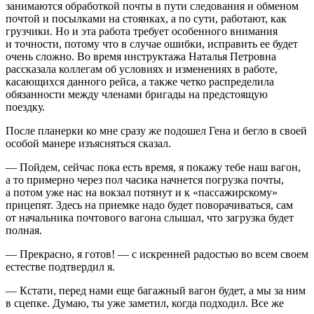
занимаются обработкой почты в пути следования и обменом
почтой и посылками на стоянках, а по сути, работают, как
грузчики. Но и эта работа требует особенного внимания
и точности, потому что в случае ошибки, исправить ее будет
очень сложно. Во время инструктажа Наталья Петровна
рассказала коллегам об условиях и изменениях в работе,
касающихся данного рейса, а также четко распределила
обязанности между
член
ами бригады на предстоящую
поездку.
После планерки ко мне сразу же подошел Гена и бегло в своей
особой манере изъясняться сказал.
— Пойдем, сейчас пока есть время, я покажу тебе наш вагон,
а то примерно через пол часика начнется погрузка почты,
а потом уже нас на вокзал потянут и к «пассажирскому»
прицепят. Здесь на приемке надо будет поворачиваться, сам
от начальника почтового вагона слышал, что загрузка будет
полная.
— Прекрасно, я готов! — с искренней радостью во всем своем
естестве подтвердил я.
— Кстати, перед нами еще багажный вагон будет, а мы за ним
в сцепке. Думаю, ты уже заметил, когда подходил. Все же