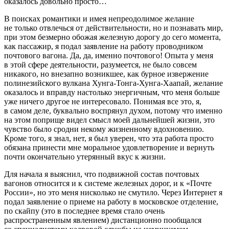
оказалось довольно просто…
В поисках романтики и имея непреодолимое желание
не только отвлечься от действительности, но и познавать мир,
при этом безмерно обожая железную дорогу до сего момента,
как пассажир, я подал заявление на работу проводником
почтового вагона. Да, да, именно почтового! Опыта у меня
в этой сфере деятельности, разумеется, не было совсем
никакого, но внезапно возникшее, как бурное извержение
полинезийского вулкана Хунга-Тонга-Хунга-Хаапай, желание
оказалось и вправду настолько энергичным, что меня больше
уже ничего другое не интересовало. Понимая все это, я,
в самом деле, буквально воспрянул духом, потому что именно
на этом поприще видел смысл моей дальнейшей жизни, это
чувство было сродни некому жизненному вдохновению.
Кроме того, я знал, нет, я был уверен, что эта работа просто
обязана принести мне моральное удовлетворение и вернуть
почти окончательно утерянный вкус к жизни.
Для начала я выяснил, что подвижной состав почтовых
вагонов относится и к системе железных дорог, и к «Почте
Росси
и», но это меня нисколько не смутило. Через Интернет я
подал заявление о приеме на работу в московское отделение,
по скайпу (это в последнее время стало очень
распространенным явлением) дистанционно пообщался