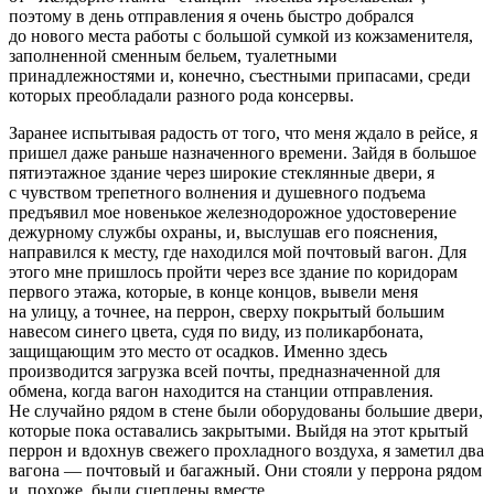
поэтому в день отправления я очень быстро добрался
до нового места работы с большой сумкой из кожзаменителя,
заполненной сменным бельем, туа
летн
ыми
принадлежностями и, конечно, съестными припасами, среди
которых преобладали разного рода консервы.
Заранее испытывая радость от того, что меня ждало в рейсе, я
пришел даже раньше назначенного времени. Зайдя в большое
пятиэтажное здание через широкие стеклянные двери, я
с чувством трепетного волнения и душевного подъема
предъявил мое новенькое железнодорожное удостоверение
дежурному службы охраны, и, выслушав его пояснения,
направился к месту, где находился мой почтовый вагон. Для
этого мне пришлось пройти через все здание по коридорам
первого этажа, которые, в конце концов, вывели меня
на улицу, а точнее, на перрон, сверху покрытый большим
навесом синего цвета, судя по виду, из поликарбоната,
защищающим это место от осадков. Именно здесь
производится загрузка всей почты, предназначенной для
обмена, когда вагон находится на станции отправления.
Не случайно рядом в стене были оборудованы большие двери,
которые пока оставались закрытыми. Выйдя на этот крытый
перрон и вдохнув свежего прохладного воздуха, я заметил два
вагона — почтовый и багажный. Они стояли у перрона рядом
и, похоже, были сцеплены вместе.