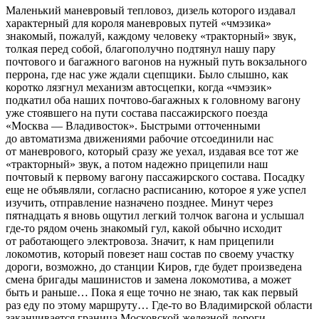
Маленький маневровый тепловоз, дизель которого издавал
характерный для короля маневровых путей «чмэзика»
знакомый, пожалуй, каждому человеку «
тракторный» звук
,
толкая перед собой, благополучно подтянул нашу пару
почтового и багажного вагонов на нужный путь вокзального
перрона, где нас уже ждали сцепщики. Было слышно, как
коротко лязгнул механизм автосцепки, когда «чмэзик»
подкатил оба наших почтово-багажных к головному вагону
уже стоявшего на пути состава пассажирского поезда
«Москва — Владивосток». Быстрыми отточенными
до автоматизма движениями рабочие отсоединили нас
от маневрового, который сразу же уехал, издавая все тот же
«тракторный» звук, а потом надежно прицепили наш
почтовый к первому вагону пассажирского состава. Посадку
еще не объявляли, согласно расписанию, которое я уже успел
изучить, отправление назначено позднее. Минут через
пят
надцат
ь я вновь ощутил легкий толчок вагона и услышал
где-то рядом очень знакомый гул, какой обычно исходит
от работающего электровоза. Значит, к нам прицепили
локомотив, который повезет наш состав по своему участку
дороги, возможно, до станции Киров, где будет произведена
смена бригады машинистов и замена локомотива, а может
быть и раньше… Пока я еще точно не знаю, так как первый
раз еду по этому маршруту… Где-то во Владимирской области
заканчивается граница Московской железной дороги,