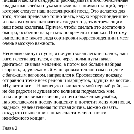
письма и мелкие
бандер
оли раскладывать в многочисленные
квадратные ячейки с указанными названиями станций, через
которые следует наш пассажирский поезд. Это делается для
того, чтобы предельно точно знать, какую корреспонденцию
и в каком пункте назначения следует отдать встречающим
наш поезд коллегам. Причем, чтобы сделать это достаточно
быстро, особенно на кратких по времени стоянках. Поэтому
выполнение такого вида сортировки корреспонденции имеет
очень высокую важность.
Несколько минут спустя, я почувствовал легкий толчок, наш
вагон слегка дернулся, а еще через полминуты начал
двигаться, сначала медленно, а потом все больше набирая
скорость, и, увлекаемый маневровым тепловозом в сцепке
с багажным вагоном, направился к Ярославскому вокзалу,
отправной точке всех рейсов и маршрутов, идущих на восток.
«Ну, вот и все… Наконец-то начинается мой первый рейс, —
не без радости и душевного волнения подумалось мне,
и на лице появилась сияющая почти блаженная улыбка, —
на
ярославском
к поезду подцепят, и поглотит меня моя новая,
надеюсь, увлекательная почтовая жизнь, можно сказать,
откуда-то свыше призванная спасти меня от почти
неизбежного конца».
Глава 2