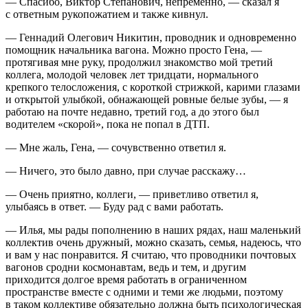
— Спасибо, Виктор Степанович, непременно, — сказал я
с ответным рукопожатием и также кивнул.
— Геннадий Олегович Никитин, проводник и одновременно
помощник начальника вагона. Можно просто Гена, —
протягивая мне руку, продолжил знакомство мой третий
коллега, молодой человек лет тридцати, нормального
крепкого телосложения, с короткой стрижкой, карими глазами
и открытой улыбкой, обнажающей ровные белые зубы, — я
работаю на почте недавно, третий год, а до этого был
водителем «скорой», пока не попал в ДТП.
— Мне жаль, Гена, — сочувственно ответил я.
— Ничего, это было давно, при случае расскажу…
— Очень приятно, коллеги, — приветливо ответил я,
улыбаясь в ответ. — Буду рад с вами работать.
— Илья, мы рады пополнению в наших рядах, наш маленький
коллектив очень дружный, можно сказать, семья, надеюсь, что
и вам у нас понравится. Я считаю, что проводники почтовых
вагонов сродни космонавтам, ведь и тем, и другим
приходится долгое время работать в ограниченном
пространстве вместе с одними и теми же людьми, поэтому
в таком коллективе обязательно должна быть психологическая