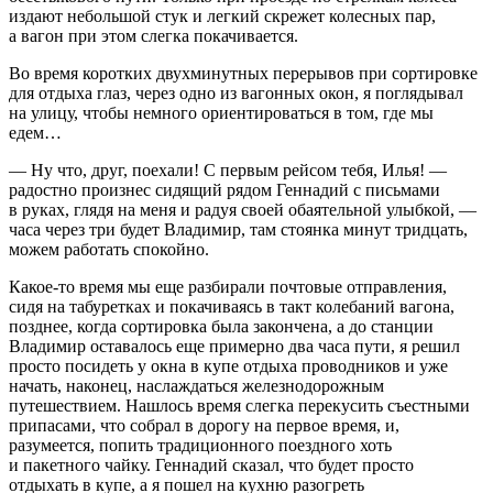
издают небольшой стук и легкий скрежет
колес
ных пар,
а вагон при этом слегка покачивается.
Во время коротких двухминутных перерывов при сортировке
для отдыха глаз, через одно из вагонных окон, я поглядывал
на улицу, чтобы немного ориентироваться в том, где мы
едем…
— Ну что, друг, поехали! С первым рейсом тебя, Илья! —
радостно произнес сидящий рядом Геннадий с письмами
в руках, глядя на меня и радуя своей обаятельной улыбкой, —
часа через три будет Владимир, там стоянка минут тридцать,
можем работать спокойно.
Какое-то время мы еще разбирали почтовые отправления,
сидя на табуретках и покачиваясь в такт кол
ебан
ий вагона,
позднее, когда сортировка была закончена, а до станции
Владимир оставалось еще примерно два часа пути, я решил
просто посидеть у окна в купе отдыха проводников и уже
начать, наконец, наслаждаться железнодорожным
путешествием. Нашлось время слегка перекусить съестными
припасами, что собрал в дорогу на первое время, и,
разумеется, попить традиционного поездного хоть
и пакетного чайку. Геннадий сказал, что будет просто
отдыхать в купе, а я пошел на кухню разогреть