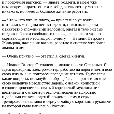
и продолжил разговор, — знаете, коллеги, в моем уже
немолодом возрасте опыта такой деятельности у меня нет
никакого, но имеется большое желание работать.
— Что ж, это уже не плохо, — приветливо улыбаясь,
отозвалась женщина лет пятидесяти, невысокого роста
с аккуратно уложенными волосами, одетая в темно-серый
пиджак и брюки свободного покроя, не слишком удачно
скрывающие ее небольшую полноту, — Наталья Петровна
Жильцова, начальник вагона, работаю в системе уже более
двадцати лет.
— Очень приятно, — ответил я, слегка кивнув.
— Иванов Виктор Степанович, можно просто Степаныч. Я
здесь проводник-электромонтер, работаю на дороге почти всю
свою жизнь, а на почтовом последние лет пять. Будут если
какие вопросы, пожалуйста, обращайся, — протягивая мне
свою большую мозолистую ладонь, с легкой хрипотцой
в голосе произнес лысоватый коренастый мужчина лет
шестидесяти с открытой располагающей внешностью
и добрыми глазами, одетый по-домашнему в серые
тренировочные штаны и черную майку с короткими рукавами
на которой было написано «
Росси
я».