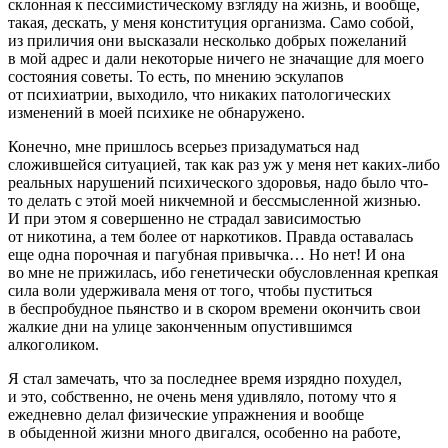
склонная к пессимистическому взгляду на жизнь, и вообще,
такая, дескать, у меня конституция организма. Само собой,
из приличия они высказали несколько добрых пожеланий
в мой адрес и дали некоторые ничего не значащие для моего
состояния советы. То есть, по мнению эскулапов
от психиатрии, выходило, что никаких патологических
изменений в моей психике не обнаружено.
Конечно, мне пришлось всерьез призадуматься над
сложившейся ситуацией, так как раз уж у меня нет каких-либо
реальных нарушений психического здоровья, надо было что-
то делать с этой моей никчемной и бессмысленной жизнью.
И при этом я совершенно не страдал зависимостью
от никотина, а тем более от
наркот
иков. Правда оставалась
еще одна порочная и пагубная привычка… Но нет! И она
во мне не прижилась, ибо генетически обусловленная крепкая
сила воли удерживала меня от того, чтобы пуститься
в беспробудное пьянство и в скором времени окончить свои
жалкие дни на улице законченным опустившимся
алкогол
иком.
Я стал замечать, что за последнее время изрядно похудел,
и это, собственно, не очень меня удивляло, потому что я
ежедневно делал физические упражнения и вообще
в обыденной жизни много двигался, особенно на работе,