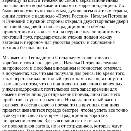
вереницу из шести тележек до самого верха заполненных
посылочными коробками и тюками с корреспонденцией. Их
было легко узнать по знакомым, думаю, всем жителям страны,
синим лентам с надписью
«Почта
Росси
и»
. Наталья Петровна
и Геннадий с нужной стороны открыли двухстворчатые двери
почтовой кладовой и после традиционного обмена
приветствиями с коллегами на перроне начали принимать
почтовый груз, предварительно уложив поддон между
вагоном и перроном для удобства работы и соблюдения
техники безопасности.
Мы вместе с Геннадием и Степанычем стали заносить
коробки и тюки в кладовую, а Наталья Петровна следила
за процессом и с особым вниманием и точностью отмечала
в документах все, что мы получали для рейса. Во время того,
как я перетаскивал почтовый груз к нам в вагон, я попутно
размышлял о том, что на станциях отправления и конечных
у железнодорожных почтальонов есть запас времени для
обмена почты либо до отправления поезда, либо после его
прибытия в пункт назначения. Но когда почтовый вагон
включен в состав скорого поезда, то на крупных станциях
придется шевелиться гораздо быстрее, чтобы успеть все точно
и аккуратно сделать за время традиционно коротких
по времени стоянок. Здесь все зависит не только
от проводников вагона, но и от сотрудников, которые ждут