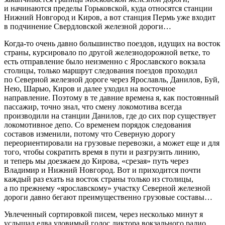
и начинаются пределы Горьковской, куда относятся станции
Нижний Новгород и Киров, а вот станция Пермь уже входит
в подчинение Свердловской железной дороги…
Когда-то очень давно большинство поездов, идущих на восток
страны, курсировало по другой железнодорожной ветке, то
есть отправление было неизменно с Ярославского вокзала
столицы, только маршрут следования поездов проходил
по Северной железной дороге через Ярославль, Данилов, Буй,
Нею, Шарью, Киров и далее уходил на восточное
направление. Поэтому в те давние времена я, как постоянный
пассажир, точно знал, что смену локомотива всегда
производили на станции Данилов, где до сих пор существует
локомотивное депо. Со временем порядок следования
составов изменили, потому что Северную дорогу
переориентировали на грузовые перевозки, а может еще и для
того, чтобы сократить время в пути и разгрузить линию,
и теперь мы доезжаем до Кирова, «срезая» путь через
Владимир и Нижний Новгород. Вот и приходится почти
каждый раз ехать на восток страны только из столицы,
а по прежнему «ярославскому» участку Северной железной
дороги давно бегают преимущественно грузовые составы…
Увлеченный сортировкой писем, через несколько минут я
услышал едва уловимый голос диктора вокзального радио,