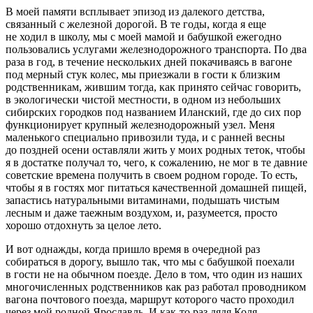
В моей памяти всплывает эпизод из далекого детства,
связанный с железной дорогой. В те годы, когда я еще
не ходил в школу, мы с моей мамой и бабушкой ежегодно
пользовались услугами железнодорожного транспорта. По два
раза в год, в течение нескольких дней покачиваясь в вагоне
под мерный стук
колес
, мы приезжали в гости к близким
родственникам, жившим тогда, как принято сейчас говорить,
в экологически чистой местности, в одном из небольших
сибирских городков под названием Иланский, где до сих пор
функционирует крупный железнодорожный узел. Меня
маленького специально привозили туда, и с ранней весны
до поздней осени оставляли жить у моих родных теток, чтобы
я в достатке получал то, чего, к сожалению, не мог в те давние
советские времена получить в своем родном городе. То есть,
чтобы я в гостях мог питаться качественной домашней пищей,
запастись натуральными витаминами, подышать чистым
лесным и даже таежным воздухом, и, разумеется, просто
хорошо отдохнуть за целое лето.
И вот однажды, когда пришло время в очередной раз
собираться в дорогу, вышло так, что мы с бабушкой поехали
в гости не на обычном поезде. Дело в том, что один из наших
многочисленных родственников как раз работал проводником
вагона почтового поезда, маршрут которого часто проходил
через мой родной Ярославль. И как-то раз дядя Коля