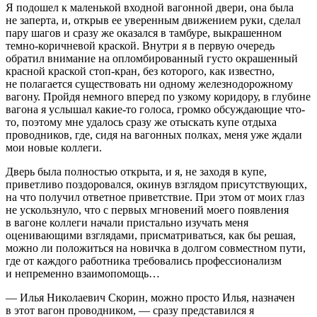
Я подошел к маленькой входной вагонной двери, она была
не заперта, и, открыв ее уверенным движением руки, сделал
пару шагов и сразу же оказался в тамбуре, выкрашенном
темно-коричневой краской. Внутри я в первую очередь
обратил внимание на опломбированный густо окрашенный
красной краской стоп-кран, без которого, как известно,
не полагается существовать ни одному железнодорожному
вагону. Пройдя немного вперед по узкому коридору, в глубине
вагона я услышал какие-то голоса, громко обсуждающие что-
то, поэтому мне удалось сразу же отыскать купе отдыха
проводников, где, сидя на вагонных полках, меня уже ждали
мои новые коллеги.
Дверь была полностью открыта, и я, не заходя в купе,
приветливо поздоровался, окинув взглядом присутствующих,
на что получил ответное приветствие. При этом от моих глаз
не ускользнуло, что с первых мгновений моего появления
в вагоне коллеги начали пристально изучать меня
оценивающими взглядами, присматриваться, как бы решая,
можно ли положиться на новичка в долгом совместном пути,
где от каждого работника требовались профессионализм
и непременно взаимопомощь…
— Илья Николаевич Скорин, можно просто Илья, назначен
в этот вагон проводником, — сразу представился я