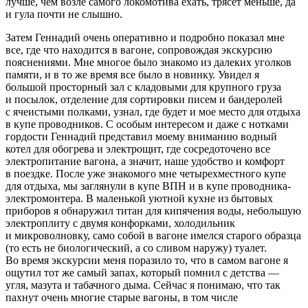
лучше, чем возле самого локомотива ехать, трясет меньше, да
и гула почти не слышно.
Затем Геннадий очень оперативно и подробно показал мне
все, где что находится в вагоне, сопровождая экскурсию
пояснениями. Мне многое было знакомо из далеких уголков
памяти, и в то же время все было в новинку. Увидел я
большой просторный зал с кладовыми для крупного груза
и посылок, отделение для сортировки писем и
бандер
олей
с ячеистыми полками, узнал, где будет и мое место для отдыха
в купе проводников. С особым интересом и даже с нотками
гордости Геннадий представил моему вниманию водный
котел для обогрева и электрощит, где сосредоточено все
электропитание вагона, а значит, наше удобство и комфорт
в поездке. После уже знакомого мне четырехместного купе
для отдыха, мы заглянули в купе ВПН и в купе проводника-
электромонтера. В маленькой уютной кухне из бытовых
приборов я обнаружил титан для кипячения воды, небольшую
электроплиту с двумя конфорками, холодильник
и микроволновку, само собой в вагоне имелся старого образца
(то есть не биологический, а со сливом наружу) туалет.
Во время экскурсии меня поразило то, что в самом вагоне я
ощутил тот же самый запах, который помнил с детства —
угля, мазута и
табач
ного дыма. Сейчас я понимаю, что так
пахнут очень многие старые вагоны, в том числе