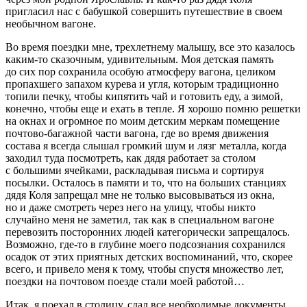
пригласил нас с бабушкой совершить путешествие в своем
необычном вагоне.
Во время поездки мне, трех
летн
ему малышу, все это казалось
каким-то сказочным, удивительным. Моя детская память
до сих пор сохранила особую атмосферу вагона, целиком
пропахшего запахом курева и угля, которым традиционно
топили печку, чтобы кипятить чай и готовить еду, а зимой,
конечно, чтобы еще и ехать в тепле. Я хорошо помню решетки
на окнах и огромное по моим детским меркам помещение
почтово-багажной части вагона, где во время движения
состава я всегда слышал громкий шум и лязг металла, когда
заходил туда посмотреть, как дядя работает за столом
с большими ячейками, раскладывая письма и сортируя
посылки. Осталось в памяти и то, что на больших станциях
дядя Коля запрещал мне не только высовываться из окна,
но и даже смотреть через него на улицу, чтобы никто
случайно меня не заметил, так как в специальном вагоне
перевозить посторонних людей категорически запрещалось.
Возможно, где-то в глубине моего подсознания сохранился
осадок от этих приятных детских воспоминаний, что, скорее
всего, и привело меня к тому, чтобы спустя множество лет,
поездки на почтовом поезде стали моей работой…
Итак, я поехал в столицу, сдал все необходимые документы