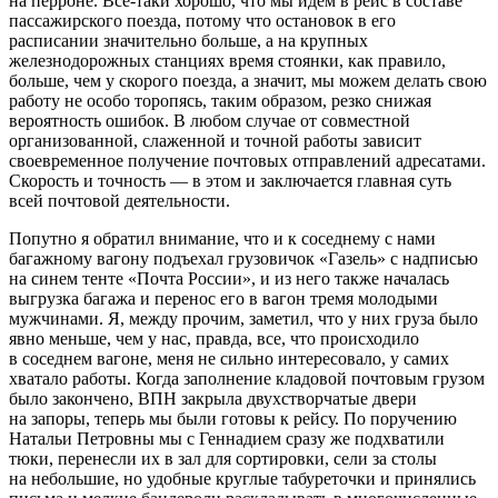
на перроне. Все-таки хорошо, что мы идем в рейс в составе
пассажирского поезда, потому что остановок в его
расписании значительно больше, а на крупных
железнодорожных станциях время стоянки, как правило,
больше, чем у скорого поезда, а значит, мы можем делать свою
работу не особо торопясь, таким образом, резко снижая
вероятность ошибок. В любом случае от совместной
организованной, слаженной и точной работы зависит
своевременное получение почтовых отправлений адресатами.
Скорость и точность — в этом и заключается главная суть
всей почтовой деятельности.
Попутно я обратил внимание, что и к соседнему с нами
багажному вагону подъехал грузовичок «Газель» с надписью
на синем тенте «Почта
Росси
и», и из него также началась
выгрузка багажа и перенос его в вагон тремя молодыми
мужчинами. Я, между прочим, заметил, что у них груза было
явно меньше, чем у нас, правда, все, что происходило
в соседнем вагоне, меня не сильно интересовало, у самих
хватало работы. Когда заполнение кладовой почтовым грузом
было закончено, ВПН закрыла двухстворчатые двери
на запоры, теперь мы были готовы к рейсу. По поручению
Натальи Петровны мы с Геннадием сразу же подхватили
тюки, перенесли их в зал для сортировки, сели за столы
на небольшие, но удобные круглые табуреточки и принялись