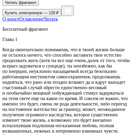
Читать фрагмент
Купить
электронную — 120 ₽
О книге
Оглавление
Читать
Бесплатный фрагмент
Глава 1
Когда окончательно понимаешь, что в твоей жизни больше
не осталось ничего, что способно заставить твое естество
продолжать жить
(хотя ты все еще очень далек от того, чтобы
всерьез задуматься о
суиц
иде), ты неизбежно, как бы
по инерции, неуклонно насыщаемой всегда безотказно
работающим инстинктом самосохранения, продолжаешь
надеяться, что рано или поздно возьмет да и вдруг выпадет
счастливый случай обрести единственно весомый
и необычайно мощный побуждающий стимул задержаться
на этом свете еще на какое-то время. И совсем не важно, что
именно это будет, смена ли рода деятельности, либо переезд
на постоянное жительство за границу, может, неожиданное
получение огромного наследства, которое существенно
изменит твою жизнь, а возможно это будет внезапно
вспыхнувшая подлинная несказанная любовь, полная
возвышенных, нежных и непременно взаимных чувств.