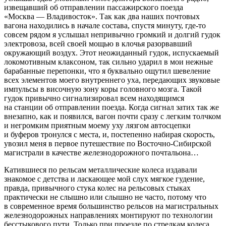
извещавший об отправлении пассажирского поезда
«Москва — Владивосток». Так как два наших почтовых
вагона находились в начале состава, спустя минуту, где-то
совсем рядом я услышал непривычно громкий и долгий гудок
электровоза, всей своей мощью в клочья разорвавший
окружающий воздух. Этот неожиданный гудок, испускаемый
локомотивным клаксоном, так сильно ударил в мои нежные
барабанные перепонки, что я буквально ощутил шевеление
всех элементов моего внутреннего уха, передающих звуковые
импульсы в височную зону коры головного мозга. Такой
гудок привычно сигнализировал всем находящимся
на станции об отправлении поезда. Когда сигнал затих так же
внезапно, как и появился, вагон почти сразу с легким толчком
и негромким приятным моему уху лязгом автосцепки
и буферов тронулся с места, и, постепенно набирая скорость,
увозил меня в первое путешествие по Восточно-Сибирской
магистрали в качестве железнодорожного почтальона…
Катившиеся по рельсам металлические
колес
а издавали
знакомое с детства и
ласк
ающее мой слух мягкое гудение,
правда, привычного стука
колес
на рельсовых стыках
практически не слышно или слышно не часто, потому что
в современное время большинство рельсов на магистральных
железнодорожных направлениях монтируют по технологии
бесстыкового пути. Только при проезде по стрелкам
колес
а