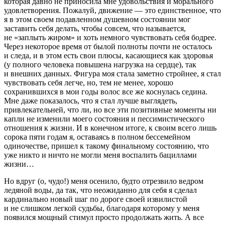
которая давно не приносила мне удовольствия и морального
удовлетворения. Пожалуй, движение — это единственное, что
я в этом своем подавленном душевном состоянии мог
заставить себя делать, чтобы совсем, что называется,
не «заплыть жиром» и хоть немного чувствовать себя бодрее.
Через некоторое время от былой полноты почти не осталось
и следа, и в этом есть свои плюсы, касающиеся как здоровья
(у полного человека повышена нагрузка на сердце), так
и внешних данных. Фигура моя стала заметно стройнее, я стал
чувствовать себя легче, но, тем не менее, хорошо
сохранившихся в мои годы волос все же коснулась седина.
Мне даже показалось, что я стал лучше выглядеть,
привлекательней, что ли, но все эти позитивные моменты ни
капли не изменили моего состояния и пессимистического
отношения к жизни. И в конечном итоге, к своим всего лишь
сорока пяти годам я, оставаясь в полном бессемейном
одиночестве, пришел к такому финальному состоянию, что
уже никто и ничто не могли меня
воспалить бациллами
жизни
…
Но вдруг (
о, чудо!
) меня осенило, будто отрезвило ведром
ледяной воды, да так, что неожиданно для себя я сделал
кардинально новый шаг по дороге своей извилистой
и не слишком легкой судьбы, благодаря
которому
у меня
появился мощный стимул
просто продолжать
жить
. А все