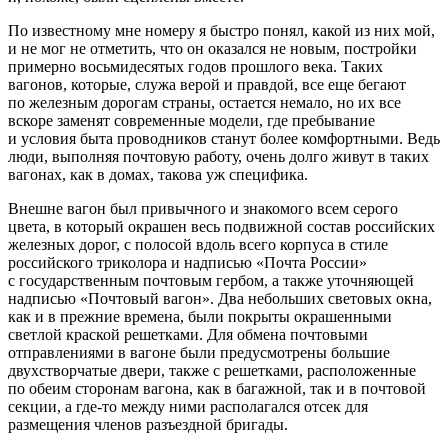
По известному мне номеру я быстро понял, какой из них мой,
и не мог не отметить, что он оказался не новым, постройки
примерно восьмидесятых годов прошлого века. Таких
вагонов, которые, служа верой и правдой, все еще бегают
по железным дорогам страны, остается немало, но их все
вскоре заменят современные модели, где пребывание
и условия быта проводников станут более комфортными. Ведь
люди, выполняя почтовую работу, очень долго живут в таких
вагонах, как в домах, такова уж специфика.
Внешне вагон был привычного и знакомого всем серого
цвета, в который окрашен весь подвижной состав
росси
йских
железных дорог, с полосой вдоль всего корпуса в стиле
росси
йского триколора и надписью
«Почта
Росси
и»
с государственным почтовым гербом, а также уточняющей
надписью
«Почтовый вагон»
. Два небольших световых окна,
как и в прежние времена, были покрыты окрашенными
светлой краской решетками. Для обмена почтовыми
отправлениями в вагоне были предусмотрены большие
двухстворчатые двери, также с решетками, расположенные
по обеим сторонам вагона, как в багажной, так и в почтовой
секции, а где-то между ними располагался отсек для
размещения
член
ов разъездной бригады.