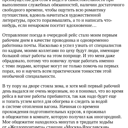
выполнении служебных обязанностей, наличии достаточного
свободного времени, чтобы ощутить всю романтику
путешествия, вдоволь начитаться художественной
литературы, просто поразмышлять, а то и написать что-
нибудь, если ненароком посетит вдохновение…
Отправление поезда в очередной рейс стало моим первым
рабочим днем в качестве проводника и одновременно
работника почты. Насколько я успел узнать от специалистов
по кадрам, моими коллегами по цеху будут люди, имеющие
большой опыт работы на этом поприще. И это меня даже
обрадовало, потому что новичку лучше работать именно
с теми людьми, которые могут не только помочь на первых
порах, но и научить всем практическим тонкостям этой
необычной специальности.
В ту пору на дворе стояла зима, и хотя мой первый рабочий
день выдался не очень морозным, но я понимал, что во время
рейса в вагоне работы прибавится, так как надо будет еще
и топить углем котел для обогрева и следить за водой
в системе отопления вагона. Начиная со времени
прохождения подготовительных курсов, я проживал
в общежитии в комнате, которую получил как иногородний.
Мое общежитие находилось минутах в тридцати ходьбы
от «Желдорпочтамта» станции «Москва-Ярославская»,