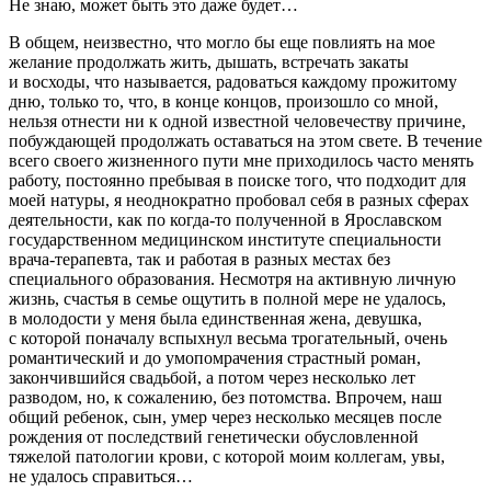
Не знаю, может быть это даже будет…
В общем, неизвестно, что могло бы еще повлиять на мое
желание продолжать жить, дышать, встречать закаты
и восходы, что называется, радоваться каждому прожитому
дню, только то, что, в конце концов, произошло со мной,
нельзя отнести ни к одной известной человечеству причине,
побуждающей продолжать оставаться на этом свете. В течение
всего своего жизненного пути мне приходилось часто менять
работу, постоянно пребывая в поиске того, что подходит для
моей натуры, я неоднократно пробовал себя в разных сферах
деятельности, как по когда-то полученной в Ярославском
государственном медицинском институте специальности
врача-терапевта, так и работая в разных местах без
специального образования. Несмотря на активную личную
жизнь, счастья в семье ощутить в полной мере не удалось,
в молодости у меня была единственная жена, девушка,
с которой поначалу вспыхнул весьма трогательный, очень
романтический и до умопомрачения страстный роман,
закончившийся свадьбой, а потом через несколько лет
разводом, но, к сожалению, без потомства. Впрочем, наш
общий ребенок, сын, умер через несколько месяцев после
рождения от последствий генетически обусловленной
тяжелой патологии крови, с которой моим коллегам, увы,
не удалось справиться…