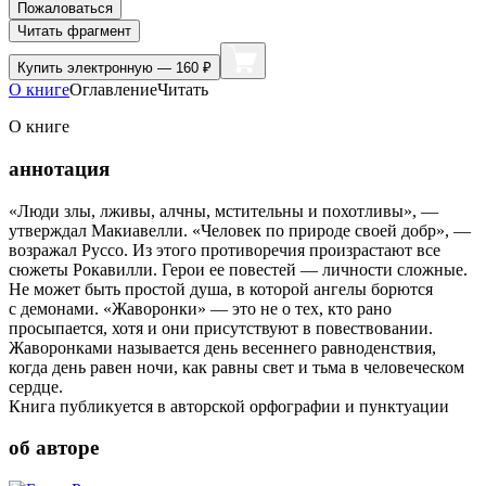
Пожаловаться
Читать фрагмент
Купить
электронную — 160 ₽
О книге
Оглавление
Читать
О книге
аннотация
«Люди злы, лживы, алчны, мстительны и похотливы», —
утверждал Макиавелли. «Человек по природе своей добр», —
возражал Руссо. Из этого противоречия произрастают все
сюжеты Рокавилли. Герои ее повестей — личности сложные.
Не может быть простой душа, в которой ангелы борются
с демонами. «Жаворонки» — это не о тех, кто рано
просыпается, хотя и они присутствуют в повествовании.
Жаворонками называется день весеннего равноденствия,
когда день равен ночи, как равны свет и тьма в человеческом
сердце.
Книга публикуется в авторской орфографии и пунктуации
об авторе