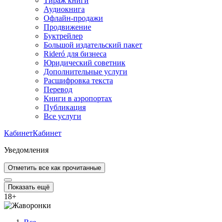
Тираж книги
Аудиокнига
Офлайн-продажи
Продвижение
Буктрейлер
Большой издательский пакет
Rideró для бизнеса
Юридический советник
Дополнительные услуги
Расшифровка текста
Перевод
Книги в аэропортах
Публикация
Все услуги
Кабинет
Кабинет
Уведомления
Отметить все как прочитанные
Показать ещё
18
+