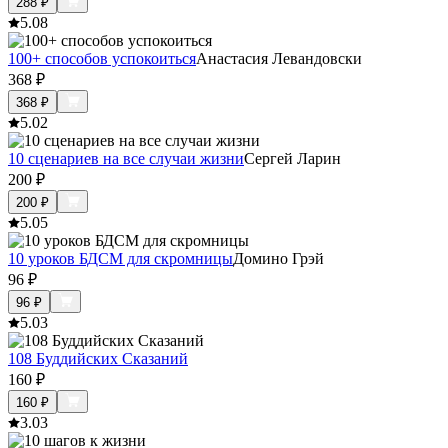
288
₽
5.0
8
100+ способов успокоиться
Анастасия Левандовски
368
₽
368
₽
5.0
2
10 сценариев на все случаи жизни
Сергей Ларин
200
₽
200
₽
5.0
5
10 уроков БДСМ для скромницы
Домино Грэй
96
₽
96
₽
5.0
3
108 Буддийских Сказаний
160
₽
160
₽
3.0
3