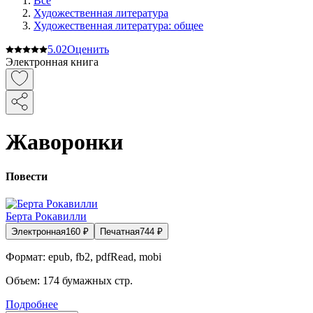
Все
Художественная литература
Художественная литература: общее
5.0
2
Оценить
Электронная книга
Жаворонки
Повести
Берта Рокавилли
Электронная
160
₽
Печатная
744
₽
Формат:
epub, fb2, pdfRead, mobi
Объем:
174
бумажных стр.
Подробнее