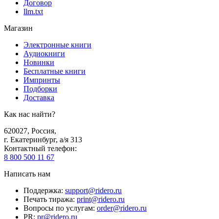
Договор
llm.txt
Магазин
Электронные книги
Аудиокниги
Новинки
Бесплатные книги
Импринты
Подборки
Доставка
Как нас найти?
620027
,
Россия
,
г. Екатеринбург, а/я 313
Контактный телефон
:
8 800 500 11 67
Написать нам
Поддержка
:
support@ridero.ru
Печать тиража
:
print@ridero.ru
Вопросы по услугам
:
order@ridero.ru
PR
:
pr@ridero.ru