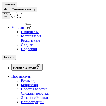
Главная
RUB
Сменить валюту
Магазин
Импринты
Бестселлеры
Бесплатные
Скидки
Подборки
Автору
Войти в аккаунт
Про-аккаунт
Редактор
Корректор
Простая верстка
Сложная верстка
Дизайн обложки
Иллюстрации