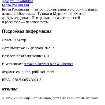
Берта Рокавилли
Берта Рокавилли — автор пронзительных историй, давших
названия сборникам «Тузики и Мурзики» и «Месяц
до Армагеддона». Центральная тема ее повестей
и рассказов — человечность.
Подробная информация
Объем:
174
стр.
Дата выпуска:
17 февраля 2021 г.
Возрастное ограничение:
18
+
В магазинах:
Amazon
ЛитРес
Ozon
Wildberries
Формат:
epub, fb2, pdfRead, mobi
ISBN:
978-5-0053-3021-5
отзывы
У этой книги ещё нет отзывов, оставьте свой отзыв первым!