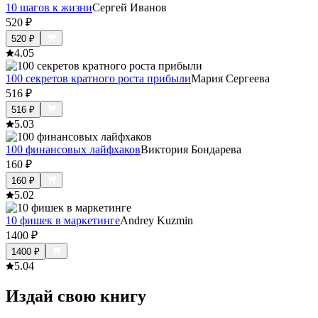
10 шагов к жизни
Сергей Иванов
520
₽
520
₽
4.0
5
100 секретов кратного роста прибыли
Мария Сергеева
516
₽
516
₽
5.0
3
100 финансовых лайфхаков
Виктория Бондарева
160
₽
160
₽
5.0
2
10 фишек в маркетинге
Andrey Kuzmin
1400
₽
1400
₽
5.0
4
Издай свою книгу