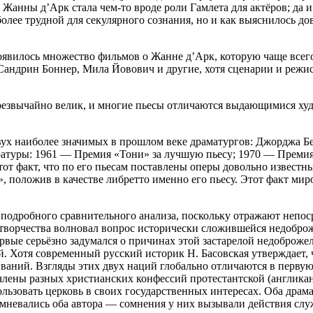
ь Жанны д’Арк стала чем-то вроде роли Гамлета для актёров; да
олее трудной для секулярного сознания, но и как выяснилось до
появилось множество фильмов о Жанне д’Арк, которую чаще все
 Сандрин Боннер, Мила Йовович и другие, хотя сценарии и режи
резвычайно велик, и многие пьесы отличаются выдающимися худ
вух наиболее значимых в прошлом веке драматургов: Джорджа Б
атуры: 1961 — Премия «Тони» за лучшую пьесу; 1970 — Премия 
от факт, что по его пьесам поставлены оперы довольно известн
 положив в качестве либретто именно его пьесу. Этот факт мир
подробного сравнительного анализа, поскольку отражают непоср
 творчества волновал вопрос исторически сложившейся недобро
вые серьёзно задумался о причинах этой застарелой недоброжела
й. Хотя современный русский историк Н. Басовская утверждает, 
аний. Взгляды этих двух наций глобально отличаются в первую 
член
ы разных христианских конфессий протестантской (англикан
ользовать церковь в своих государственных интересах. Оба драм
сомневались оба автора — сомнения у них вызывали действия слу