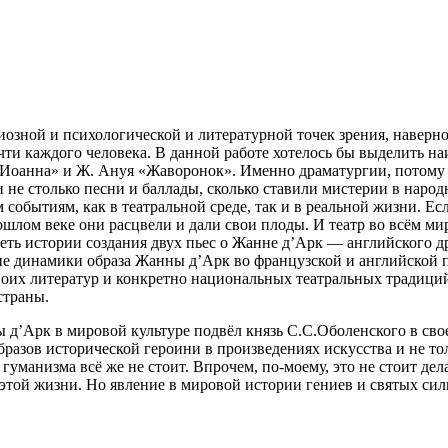
озной и психологической и литературной точек зрения, наверное
чти каждого человека. В данной работе хотелось бы выделить н
я Иоанна» и Ж. Ануя «Жаворонок». Именно драматургии, потому
и не столько песни и баллады, сколько ставили мистерии в народ
м событиям, как в театральной среде, так и в реальной жизни. Е
ошлом веке они расцвели и дали свои плоды. И театр во всём м
реть истории создания двух пьес о Жанне д’Арк — английского
 динамики образа Жанны д’Арк во французской и английской пье
воих литератур и конкретно
нацио
нальных театральных традици
страны.
ны д’Арк в мировой культуре подвёл князь С.С.Оболенского в 
образов исторической
героин
и в произведениях искусства и не т
о гуманизма всё же не стоит. Впрочем, по-моему, это не стоит д
этой жизни. Но явление в мировой истории гениев и святых сил