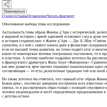
Пожаловаться
О книге
отзывы
Оглавление
Читать фрагмент
Обоснование выбора темы исследования
Актуальность темы образа Жанны д’Арк с исторической, религи
в мировой истории с яркой харизмой оставляют след в душе по
и история создания пьес о Жанне д’Арк — Дж. Б. Шоу «Свята
сценична, и о ней с самого начала даже в фольклоре складывал
если не высшей точки развития, но точно подвёл итог и многи
какие-то новаторские мотивы театральных постановок, то в пр
и пластики. А потому наиболее подробно хотелось бы рассмот
и французского драматурга Жана Ануя «Жаворонок». Сравнение
как мне думается, ярче прочих отражают
нацио
нальные идеи с
составляющая — то есть, религиозные традиции той или иной 
Но также хотелось бы отметить, что главный итог образа Жан
Божья дева», логически завершив построение всех известных 
святых, то и рассматривать образ только с позиций секулярног
человек индивидуален и несёт определённое предназначение в 
с детства истине.