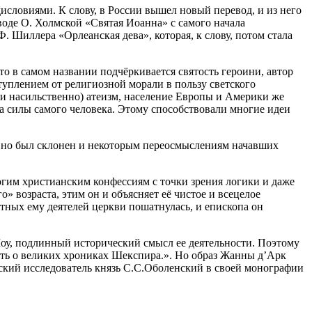
исловиями. К слову, в
Росси
и вышел новый перевод, и из него
воде О. Холмской «Святая Иоанна» с самого начала
. Шиллера «Орлеанская дева», которая, к слову, потом стала
что в самом названии подчёркивается святость
героин
и, автор
туплением от религиозной морали в пользу светского
 и
насил
ьственно) атеизм, население Европы и
Америк
и же
а силы самого человека. Этому способствовали многие идеи
, но был склонен и некоторым переосмыслениям начавших
огим христианским конфессиям с точки зрения логики и даже
о» возраста, этим он и объясняет её чистое и всецелое
стных ему деятелей церкви пошатнулась, и епископа он
 Шоу, подлинный исторический смысл ее деятельности. Поэтому
мять о великих хрониках Шекспира.». Но образ Жанны д’Арк
ский исследователь князь С.С.Оболенский в своей монографии