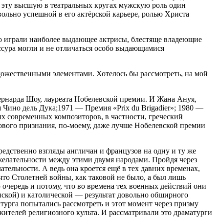
 и эту высшую в театральных кругах мужскую роль один
вольно успешной в его актёрской карьере, ролью Христа
го играли наиболее выдающее актрисы, блестяще владеющие
ссура могли и не отличаться особо выдающимися
ожественными элементами. Хотелось бы рассмотреть, на мой
ернарда Шоу, лауреата Нобелевской премии. И Жана Ануя,
Чино дель Дука;1971 — Премия «Prix du Brigadier»; 1980 —
ых современных композиторов, в частности, греческий
ового признания, по-моему, даже лучше Нобелевской премии
едственно взгляды англичан и французов на одну и ту же
желательности между этими двумя народами. Пройдя через
тельности. А ведь она кроется ещё в тех давних временах,
что Сто
летн
ей войны, как таковой не было, а был лишь
очередь и потому, что во времена тех военных действий они
ской) и католической — результат довольно об
ширн
ого
атурга попытались рассмотреть и этот момент через призму
жителей религиозного культа. И рассматривали это драматурги