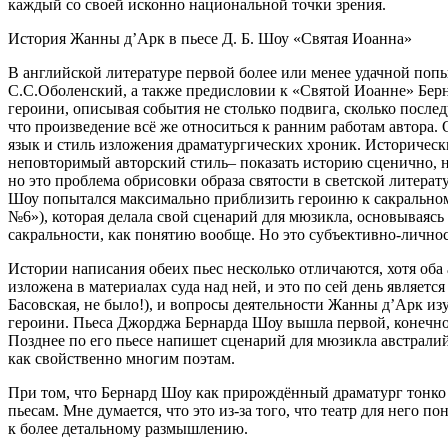
каждый со своей исконно
нацио
нальной точки зрения.
История Жанны д’Арк в пьесе Д. Б. Шоу «Святая Иоанна»
В английской литературе первой более или менее удачной поп
С.С.Оболенский, а также предисловии к «Святой Иоанне» Берна
героин
и, описывая события не столько подвига, сколько пос
что произведение всё же относиться к ранним работам автора.
язык и стиль изложения драматургических хроник. Историческ
неповторимый авторский стиль– показать историю сценично, н
но это проблема обрисовки образа святости в светской литерату
Шоу попытался максимально приблизить
героин
ю к сакрально
№6»), которая делала свой сценарий для мюзикла, основываясь
сакральности, как понятию вообще. Но это субъективно-лично
Истории написания обеих пьес несколько отличаются, хотя об
изложена в материалах суда над ней, и это по сей день являе
Басовская, не было!), и вопросы деятельности Жанны д’Арк и
героин
и. Пьеса Джорджа Бернарда Шоу вышла первой, конечно,
Позднее по его пьесе напишет сценарий для мюзикла австрали
как свойственно многим поэтам.
При том, что Бернард Шоу как прирождённый драматург тонко ч
пьесам. Мне думается, что это из-за того, что театр для него п
к более детальному размышлению.