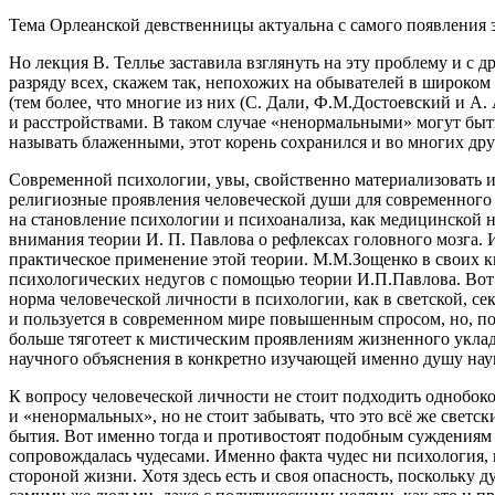
Тема Орлеанской
девств
енницы актуальна с самого появления 
Но лекция В. Теллье заставила взглянуть на эту проблему и с
разряду всех, скажем так, непохожих на обывателей в широком
(тем более, что многие из них (С. Дали, Ф.М.Достоевский и А.
и расстройствами. В таком случае «ненормальными» могут быт
называть блаженными, этот корень сохранился и во многих друг
Современной психологии, увы, свойственно материализовать и 
религиозные проявления человеческой души для современного п
на становление психологии и психоанализа, как медицинской 
внимания теории И. П. Павлова о рефлексах головного мозга. 
практическое применение этой теории. М.М.Зощенко в своих к
психологических недугов с помощью теории И.П.Павлова. Вот с 
норма человеческой личности в психологии, как в светской, сек
и пользуется в современном мире повышенным спросом, но, по-
больше тяготеет к мистическим проявлениям жизненного уклада.
научного объяснения в конкретно изучающей именно душу науке
К вопросу человеческой личности не стоит подходить однобоко
и «ненормальных», но не стоит забывать, что это всё же светс
бытия. Вот именно тогда и противостоят подобным суждениям и
сопровождалась чудесами. Именно факта чудес ни психология,
стороной жизни. Хотя здесь есть и своя опасность, поскольку д