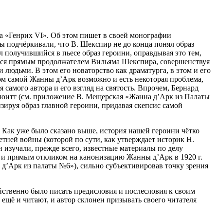
а «Генрих VI». Об этом пишет в своей монографии
ы подчёркивали, что В. Шекспир не до конца понял образ
л получившийся в пьесе образ
героин
и, оправдывая это тем,
яется прямым продолжателем Вильяма Шекспира, совершенствуя
юдьми. В этом его новаторство как драматурга, в этом и его
ом самой Жанны д’Арк возможно и есть некоторая проблема,
 самого автора и его взгляд на святость. Впрочем, Бернард
Хьюитт (см. приложение В. Мещерская «Жанна д’Арк из Палаты
изируя образ главной
героин
и, придавая скепсис самой
. Как уже было сказано выше, история нашей
героин
и чётко
етн
ей войны (которой по сути, как утверждает историк Н.
 изучали, прежде всего, известные материалы по делу
ё и прямым откликом на канонизацию Жанны д’Арк в 1920 г.
д’Арк из палаты №6»), сильно субъективировав точку зрения
ойственно было писать предисловия и послесловия к своим
же ещё и читают, и автор склонен призывать своего читателя