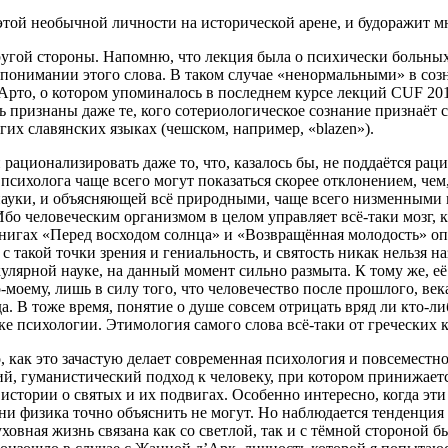
этой необычной личности на исторической арене, и будоражит м
 другой стороны. Напомню, что лекция была о психически больны
 понимании этого слова. В таком случае «ненормальными» в созн
 Арто, о котором упоминалось в последнем курсе лекций CUF 201
ь признаны даже те, кого сотериологическое сознание признаёт
их славянских языках (чешском, например, «blazen»).
рационализировать даже то, что, казалось бы, не поддаётся ра
сихолога чаще всего могут показаться скорее отклонением, чем,
науки, и объясняющей всё природными, чаще всего низменными и
Ибо человеческим организмом в целом управляет всё-таки мозг, 
нигах «Перед восходом солнца» и «Возвращённая молодость» оп
такой точки зрения и гениальность, и святость никак нельзя на
улярной науке, на данный момент сильно размыта. К тому же, её н
моему, лишь в силу того, что человечество после прошлого, век
 В тоже время, понятие о душе совсем отрицать вряд ли кто-либ
 психологии. Этимология самого слова всё-таки от греческих к
, как это зачастую делает современная психология и повсемест
кий, гуманистический подход к человеку, при котором принижаетс
стории о святых и их подвигах. Особенно интересно, когда эти 
 ни физика точно объяснить не могут. Но наблюдается тенденци
уховная жизнь связана как со светлой, так и с тёмной стороной 