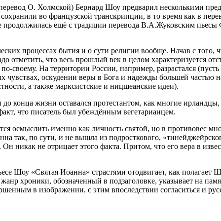
 перевод О. Холмской) Бернард Шоу предварил несколькими пред
 сохранили во французской транскрипции, в то время как в пере
ее продолжилась ещё с традиции перевода В.А.Жуковским пьесы Ф
еских процессах бытия и о сути религии вообще. Начав с того, 
до отметить, что весь прошлый век в целом характеризуется отс
ь по-своему. На территории
Росси
и, например, разрастался (пусть
х чувствах, оскудении веры в Бога и надежды большей частью н
тности, а также марксистские и ницшеанские идеи).
 до конца жизни оставался протестантом, как многие ирландцы
 факт, что писатель был убеждённым вегетарианцем.
ся осмыслить именно как личность святой, но в противовес мн
нна так, по сути, и не вышла из
подрост
кового, «тинейджейрског
Он никак не отрицает этого факта. Притом, что его вера в изве
пьесе Шоу «Святая Иоанна» страстями отодвигает, как полагает
м жанр хроники, обозначенный в подзаголовке, указывает на па
ршенным в изображении, с этим впоследствии согласиться и рус