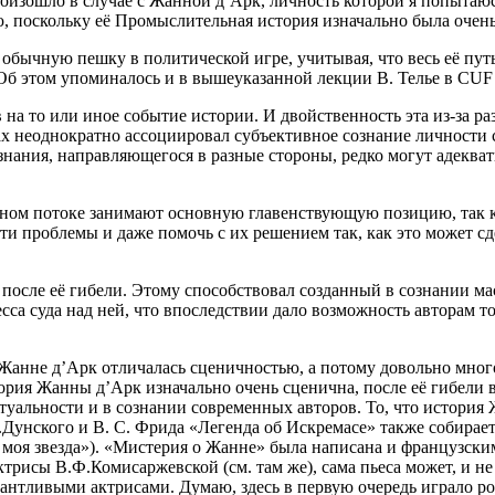
оизошло в случае с Жанной д’Арк, личность которой я попытаюсь
ю, поскольку её Промыслительная история изначально была очен
обычную пешку в политической игре, учитывая, что весь её пут
Об этом упоминалось и в вышеуказанной лекции В. Телье в CUF 
на то или иное событие истории. И двойственность эта из-за ра
ах неоднократно ассоциировал субъективное сознание личности
нания, направляющегося в разные стороны, редко могут адекватн
ном потоке занимают основную главенствующую позицию, так к
эти проблемы и даже помочь с их решением так, как это может с
 после её гибели. Этому способствовал созданный в сознании м
са суда над ней, что впоследствии дало возможность авторам т
 Жанне д’Арк отличалась сценичностью, а потому довольно мно
рия Жанны д’Арк изначально очень сценична, после её гибели в
ктуальности и в сознании современных авторов. То, что истори
Т..Дунского и В. С. Фрида «Легенда об Искремасе» также собира
и моя звезда»). «Мистерия о Жанне» была написана и французск
ктрисы В.Ф.Комисаржевской (см. там же), сама пьеса может, и н
лантливыми актрисами. Думаю, здесь в первую очередь играло р