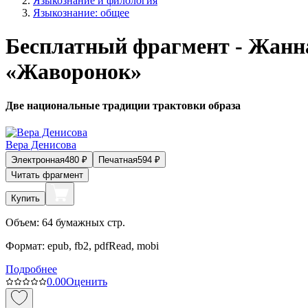
Языкознание и филология
Языкознание: общее
Бесплатный фрагмент - Жанна
«Жаворонок»
Две национальные традиции трактовки образа
Вера Денисова
Электронная
480
₽
Печатная
594
₽
Читать фрагмент
Купить
Объем:
64
бумажных стр.
Формат:
epub, fb2, pdfRead, mobi
Подробнее
0.0
0
Оценить