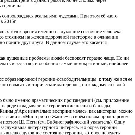
 рассмотреть в данной работе, но не столько через
ь сценична.
ь сопровождался реальными чудесами. При этом её часто
в 2015г.
зных точек зрения именно на духовное состояние человека.
 со стоянием на железнодорожной платформе в ожидании
о понять друг друга. В данном случае это касается
ак душевные проблемы людей беспокоят гораздо чаще. Но ни
делать искусство, и особенно самый демократичный, наиболее
асс образ народной
героин
и-освободительницы, к тому же вся её
очно излагать исторические материалы, но каждому со своей
го было именно драматических произведений (см. приложение
 народе складывали не героические песни и баллады,
я Жанны д’Арк изначально воспринималась, как мистерия: можно
ется ставить «Мистерию о Жанне» в своём новом пролетарском
им поэтом Ш. Пеги (см. Библиографический указатель). Одну
е заслуживала литературного интереса. Но образ
героин
и
оль высшее духовное состояние
героин
и, которое передать