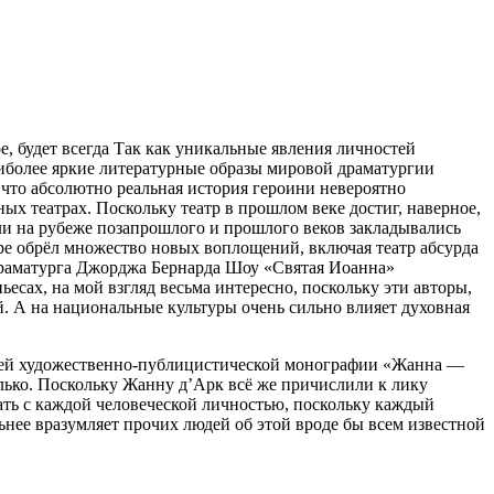
, будет всегда Так как уникальные явления личностей
аиболее яркие литературные образы мировой драматургии
 что абсолютно реальная история
героин
и невероятно
ных театрах. Поскольку театр в прошлом веке достиг, наверное,
сли на рубеже позапрошлого и прошлого веков закладывались
ире обрёл множество новых воплощений, включая театр абсурда
 драматурга Джорджа Бернарда Шоу «Святая Иоанна»
сах, на мой взгляд весьма интересно, поскольку эти авторы,
й. А на
нацио
нальные культуры очень сильно влияет духовная
своей художественно-публицистической монографии «Жанна —
олько. Поскольку Жанну д’Арк всё же причислили к лику
елать с каждой человеческой личностью, поскольку каждый
ьнее вразумляет прочих людей об этой вроде бы всем известной