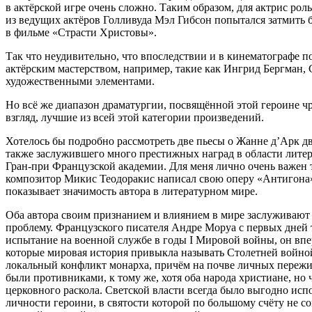
в актёрской игре очень сложно. Таким образом, для актрис рол
из ведущих актёров Голливуда Мэл Гибсон попытался затмить б
в фильме «Страсти Христовы».
Так что неудивительно, что впоследствии и в кинематографе 
актёрским мастерством, например, такие как Ингрид Бергман,
художественными элементами.
Но всё же диапазон драматургии, посвящённой этой
героин
е ч
взгляд, лучшие из всей этой категории произведений.
Хотелось бы подробно рассмотреть две пьесы о Жанне д’Арк д
также заслужившего много престижных наград в области литер
Гран-при Французской академии. Для меня лично очень важен т
композитор Микис Теодоракис написал свою оперу «Антигона»,
показывает значимость автора в литературном мире.
Оба автора своим признанием и влиянием в мире заслуживают 
проблему. Французского писателя Андре Моруа с первых дней
испытание на военной службе в годы I Мировой войны, он впер
которые мировая история привыкла называть Сто
летн
ей войно
локальный конфликт монарха, причём на почве личных пережив
были противниками, к тому же, хотя оба народа христиане, но
церковного раскола. Светской власти всегда было выгодно исп
личности
героин
и, в святости которой по большому счёту не 