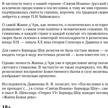
В частности пьесу о нашей
героин
е «Святая Иоанна» (русский
исключили предисловия и послесловия, к тому же имя
героин
и
подчёркивалась святость
героин
и, впрочем, эта традиция скор
либретто к опере П.И.Чайковского.
О самой Жанне д’Арк, как личности, о политических и историч
размышляет о самом этом понятии в человеческом сознании. На
гуманизма, в каждой стране и каждой культуре это проявлялос
скорее было склонно к некоторой теплохладности в религиозны
конца ХIХ — начала ХХ века (теория Спенсера и Дарвина в час
Для самого Бернарда Шоу религия не была пустым звуком — он
входить тогда в моду восточных религий — всем известен тот,
Однако личность Жанны д’Арк уже в предисловии автор пытает
светского гуманизма. В частности он также подчеркнул, что Жа
религиозное восприятие Божественного бытия и силу молитвы. 
изображает несколько иронично.
Исследователь Дьяконова Н. Я. полагает, что «Послесловие к 
он проходит (…) в статье «Святая Иоанна» Бернарда Шоу», са
в пьесе В. Шекспира «Генрих VI» Бернард Шоу находит несове
«Жанна Божья дева».
18+