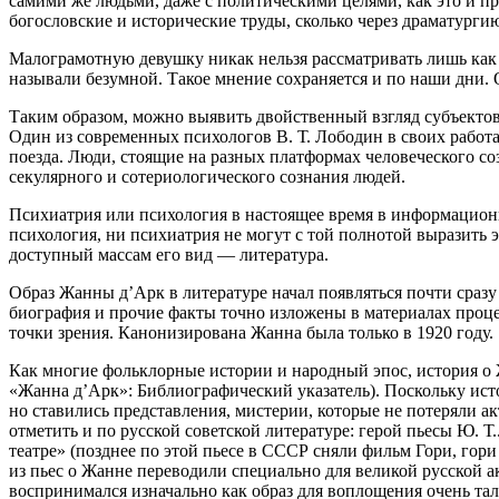
самими же людьми, даже с политическими целями, как это и пр
богословские и исторические труды, сколько через драматурги
Малограмотную девушку никак нельзя рассматривать лишь как 
называли безумной. Такое мнение сохраняется и по наши дни. 
Таким образом, можно выявить двойственный взгляд субъектов 
Один из современных психологов В. Т. Лободин в своих работ
поезда. Люди, стоящие на разных платформах человеческого соз
секулярного и сотериологического сознания людей.
Психиатрия или психология в настоящее время в информацион
психология, ни психиатрия не могут с той полнотой выразить 
доступный массам его вид — литература.
Образ Жанны д’Арк в литературе начал появляться почти сразу
биография и прочие факты точно изложены в материалах процес
точки зрения. Канонизирована Жанна была только в 1920 году.
Как многие фольклорные истории и народный эпос, история о
«Жанна д’Арк»: Библиографический указатель). Поскольку исто
но ставились представления, мистерии, которые не потеряли а
отметить и по русской советской литературе: герой пьесы Ю. 
театре» (позднее по этой пьесе в СССР сняли фильм Гори, гор
из пьес о Жанне переводили специально для великой русской а
воспринимался изначально как образ для воплощения очень та