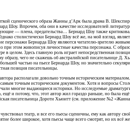
ыткой сценического образа Жанны д’Арк была драма В. Шекспир
рд Шоу. Впрочем, оба они в качестве исследователей литератур
ледующие — плена, предательства… Бернард Шоу также критикова
 Однако стилистически Бернард Шоу всё же, на мой взгляд, явл
ие персонажи Бернарда Шоу являются читателю-зрителю живыми л
о при этом живописуя личностные качества персонажа. С образ
ре в целом. Здесь главную роль играет непосредственная позиция
му образу, чего не скажешь об австралийской писательнице Д. 
 большей частью на пьесе Бернарда Шоу, но значительно секуляр
стная позиция писательницы.
а автора располагали довольно точным историческим материалом
тся самым точным историческим документом. Хотя и вопросы Сто
л
зучали многие выдающиеся историки. Но исследуемые драматурги
 ещё и потому, что, этот автор жил гораздо раньше, но была ещ
йская писательница Дороти Хьюитт (см. приложение №2 «Жанна 
увствовал театр, и все его пьесы сценичны, ему как автору св
онятие более широкое, хотя пьесы чаще всего смотрят, но их всё 