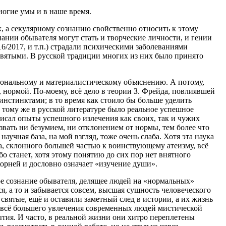
ногие умы и в наше время.
х, а секулярному сознанию свойственно относить к этому
ании обывателя могут стать и творческие личности, и гении
6/2017, и т.п.) страдали психическими заболеваниями
 святыми. В русской традиции многих из них было принято
циональному и материалистическому объяснению. А потому,
 нормой. По-моему, всё дело в теории З. Фрейда, повлиявшей
нстинктами; в то время как стоило бы больше уделить
к тому же в русской литературе было реальное успешное
исал опыты успешного излечения как своих, так и чужих
звать ни безумием, ни отклонением от нормы, тем более что
аучная база, на мой взгляд, тоже очень слаба. Хотя эта наука
а, склонного большей частью к воинствующему атеизму, всё
о станет, хотя этому понятию до сих пор нет внятного
орней и дословно означает «изучение души».
ное сознание обывателя, делящее людей на «нормальных»
я, а то и забывается совсем, высшая сущность человеческого
святые, ещё и оставили заметный след в истории, а их жизнь
я всё большего увлечения современных людей мистической
бытия. И часто, в реальной жизни они хитро переплетены