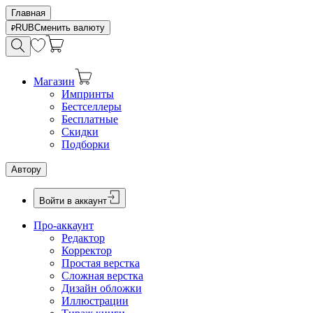
Главная
RUB
Сменить валюту
Магазин
Импринты
Бестселлеры
Бесплатные
Скидки
Подборки
Автору
Войти в аккаунт
Про-аккаунт
Редактор
Корректор
Простая верстка
Сложная верстка
Дизайн обложки
Иллюстрации