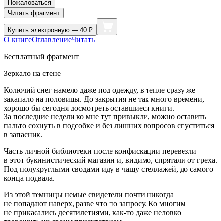
Пожаловаться
Читать фрагмент
Купить
электронную — 40 ₽
О книге
Оглавление
Читать
Бесплатный фрагмент
Зеркало на стене
Колючий снег намело даже под одежду, в тепле сразу же
закапало на половицы. До закрытия не так много времени,
хорошо бы сегодня досмотреть оставшиеся книги.
За последние недели ко мне тут привыкли, можно оставить
пальто сохнуть в подсобке и без лишних вопросов спуститься
в запасник.
Часть личной библиотеки после конфискации перевезли
в этот букинистический магазин и, видимо, спрятали от греха.
Под полукруглыми сводами иду в чащу стеллажей, до самого
конца подвала.
Из этой темницы немые свидетели почти никогда
не попадают наверх, разве что по запросу. Ко многим
не прикасались десятилетиями, как-то даже неловко