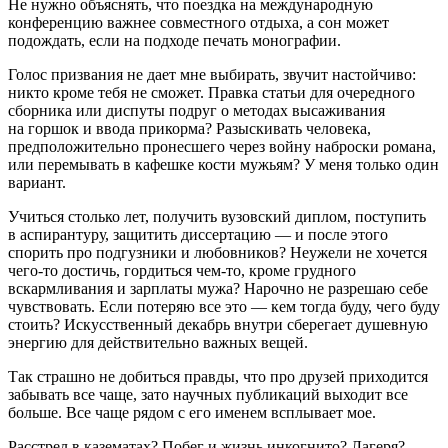
Не нужно объяснять, что поездка на международную
конференцию важнее совместного отдыха, а сон может
подождать, если на подходе печать монографии.
Голос призвания не дает мне выбирать, звучит настойчиво:
никто кроме тебя не сможет. Правка статьи для очередного
сборника или диспуты подруг о методах высаживания
на горшок и ввода прикорма? Разыскивать человека,
предположительно пронесшего через войну наброски романа,
или перемывать в кафешке кости мужьям? У меня только один
вариант.
Учиться столько лет, получить вузовский диплом, поступить
в аспирантуру, защитить диссертацию — и после этого
спорить про подгузники и любовников? Неужели не хочется
чего-то достичь, гордиться чем-то, кроме грудного
вскармливания и зарплаты мужа? Нарочно не разрешаю себе
чувствовать. Если потеряю все это — кем тогда буду, чего буду
стоить? Искусственный декабрь внутри сберегает душевную
энергию для действительно важных вещей.
Так страшно не добиться правды, что про друзей приходится
забывать все чаще, зато научных публикаций выходит все
больше. Все чаще рядом с его именем всплывает мое.
Расстрел в казематах? Побег и жизнь инкогнито? Лагеря?