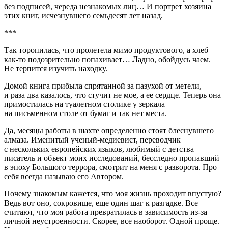
без подписей, череда незнакомых лиц… И портрет хозяина
этих книг, исчезнувшего семьдесят лет назад.
***
Так торопилась, что пролетела мимо продуктового, а хлеб
как-то подозрительно попахивает… Ладно, обойдусь чаем.
Не терпится изучить находку.
Домой книга прибыла спрятанной за пазухой от метели,
и раза два казалось, что стучит не мое, а ее сердце. Теперь она
примостилась на туалетном столике у зеркала —
на письменном столе от бумаг и так нет места.
Да, месяцы работы в шахте определенно стоят блеснувшего
алмаза. Именитый ученый-медиевист, переводчик
с нескольких европейских языков, любимый с детства
писатель и объект моих исследований, бесследно пропавший
в эпоху Большого
терро
ра, смотрит на меня с разворота. Про
себя всегда называю его Автором.
Почему знакомым кажется, что моя жизнь проходит впустую?
Ведь вот оно, сокровище, еще один шаг к разгадке. Все
считают, что моя работа превратилась в зависимость из-за
личной неустроенности. Скорее, все наоборот. Одной проще.