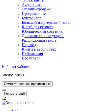
Тираж книги
Аудиокнига
Офлайн-продажи
Продвижение
Буктрейлер
Большой издательский пакет
Rideró для бизнеса
Юридический советник
Дополнительные услуги
Расшифровка текста
Перевод
Книги в аэропортах
Публикация
Все услуги
Кабинет
Кабинет
Уведомления
Отметить все как прочитанные
Показать ещё
12
+