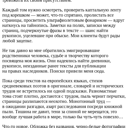
тревожить их своим присутствием.
Каждый том нужно осмотреть, проверить каптальную ленту
под корешком — может, что-то спрятано, пролистать все
страницы, просветить ультрафиолетовым фо
нарик
ом — вдруг
наткнусь на тайнопись. Заметки на полях, записки между
страниц, подчеркнутые фразы в тексте — шанс найти
рукописи, уцелевшие при обыске. Мои клиенты будут рады
любой зацепке.
Не так давно ко мне обратились эмигрировавшие
родственники человека, судьбе и творчеству которого
посвящена моя жизнь. Они надеялись найти дневники,
рукописи, неизданные ранее тексты для публикации
на правах наследников. Поиски привели меня сюда.
Пока среди текстов на европейских языках, стихов
средневековых поэтов в оригинале, словарей и исторических
трудов не встретилось ни одной подсказки. Разномастные
тома стоят плотно, достаются с трудом, пыль чернит перчатки,
страницы разлипаются неохотно. Монотонный труд —
в ожидании разгадки, азарт расследования посреди книжной
пыли. Тишина не давит, тени за спиной не мерещатся, это
вообще лучшая работа в мире, только бы чуть-чуть повезло…
Что-то новое. Обложка без названия, черно-белые фотографии