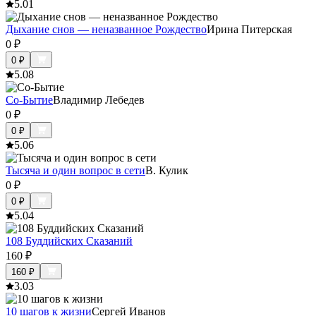
5.0
1
Дыхание снов — неназванное Рождество
Ирина Питерская
0
₽
0
₽
5.0
8
Со-Бытие
Владимир Лебедев
0
₽
0
₽
5.0
6
Тысяча и один вопрос в сети
В. Кулик
0
₽
0
₽
5.0
4
108 Буддийских Сказаний
160
₽
160
₽
3.0
3
10 шагов к жизни
Сергей Иванов