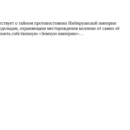
вествует о тайном противостоянии Нибируанской империи
ледельцам, охраняющим месторождения колонии от самих её
остроить собственную «Земную империю»…