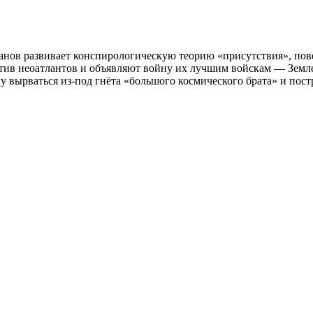
ванов развивает конспирологическую теорию «присутствия», по
ротив неоатлантов и объявляют войну их лучшим войскам — Зем
у вырваться из-под гнёта «большого космического брата» и п