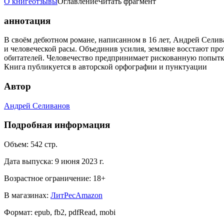
О книге
отзывы
Оглавление
Читать фрагмент
аннотация
В своём дебютном романе, написанном в 16 лет, Андрей Сели
и человеческой расы. Объединив усилия, земляне восстают п
обитателей. Человечество предпринимает рискованную попытк
Книга публикуется в авторской орфографии и пунктуации
Автор
Андрей Селиванов
Подробная информация
Объем:
542
стр.
Дата выпуска:
9 июня 2023 г.
Возрастное ограничение:
18
+
В магазинах:
ЛитРес
Amazon
Формат:
epub, fb2, pdfRead, mobi