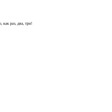
 как раз, два, три!