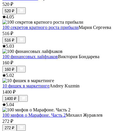
520
₽
520
₽
4.0
5
100 секретов кратного роста прибыли
Мария Сергеева
516
₽
516
₽
5.0
3
100 финансовых лайфхаков
Виктория Бондарева
160
₽
160
₽
5.0
2
10 фишек в маркетинге
Andrey Kuzmin
1400
₽
1400
₽
5.0
4
100 мифов о Марафоне. Часть 2
Михаил Журавлев
272
₽
272
₽