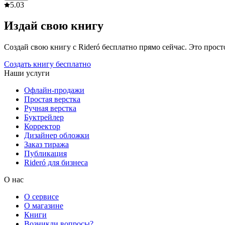
5.0
3
Издай свою книгу
Создай свою книгу с Rideró бесплатно прямо сейчас. Это просто,
Создать книгу бесплатно
Наши услуги
Офлайн-продажи
Простая верстка
Ручная верстка
Буктрейлер
Корректор
Дизайнер обложки
Заказ тиража
Публикация
Rideró для бизнеса
О нас
О сервисе
О магазине
Книги
Возникли вопросы?