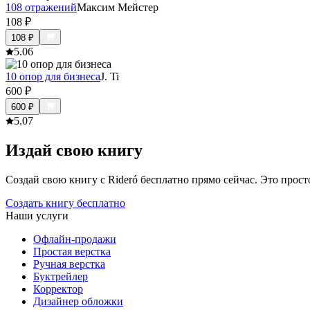
108 отражений
Максим Мейстер
108
₽
108
₽
5.0
6
10 опор для бизнеса
J. Ti
600
₽
600
₽
5.0
7
Издай свою книгу
Создай свою книгу с Rideró бесплатно прямо сейчас. Это просто,
Создать книгу бесплатно
Наши услуги
Офлайн-продажи
Простая верстка
Ручная верстка
Буктрейлер
Корректор
Дизайнер обложки