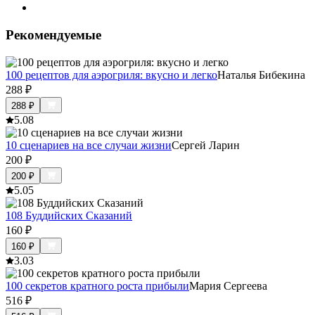
Рекомендуемые
100 рецептов для аэрогриля: вкусно и легко
Наталья Бибекина
288
₽
288
₽
5.0
8
10 сценариев на все случаи жизни
Сергей Ларин
200
₽
200
₽
5.0
5
108 Буддийских Сказаний
160
₽
160
₽
3.0
3
100 секретов кратного роста прибыли
Мария Сергеева
516
₽