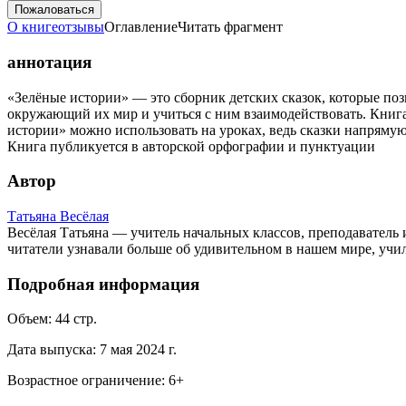
Пожаловаться
О книге
отзывы
Оглавление
Читать фрагмент
аннотация
«Зелёные истории» — это сборник детских сказок, которые поз
окружающий их мир и учиться с ним взаимодействовать. Книга
истории» можно использовать на уроках, ведь сказки напрям
Книга публикуется в авторской орфографии и пунктуации
Автор
Татьяна Весëлая
Весёлая Татьяна — учитель начальных классов, преподаватель
читатели узнавали больше об удивительном в нашем мире, учил
Подробная информация
Объем:
44
стр.
Дата выпуска:
7 мая 2024 г.
Возрастное ограничение:
6
+