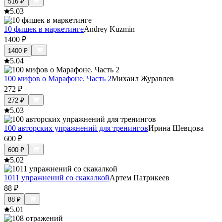
516
₽
5.0
3
10 фишек в маркетинге
Andrey Kuzmin
1400
₽
1400
₽
5.0
4
100 мифов о Марафоне. Часть 2
Михаил Журавлев
272
₽
272
₽
5.0
3
100 авторских упражнений для тренингов
Ирина Шевцова
600
₽
600
₽
5.0
2
1011 упражнений со скакалкой
Артем Патрикеев
88
₽
88
₽
5.0
1