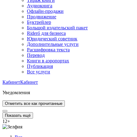
Тираж книги
Аудиокнига
Офлайн-продажи
Продвижение
Буктрейлер
Большой издательский пакет
Rideró для бизнеса
Юридический советник
Дополнительные услуги
Расшифровка текста
Перевод
Книги в аэропортах
Публикация
Все услуги
Кабинет
Кабинет
Уведомления
Отметить все как прочитанные
Показать ещё
12
+