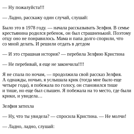
— Ну пожалуйста!!!
— Ладно, расскажу один случай, слушай:
Было это в 1978 году. — начала рассказывать Зелфия. В семье
крестьянина родился ребенок, он был страшненький. Поэтому
отцу оно не понравилось. Мама и папа долго спорили, что
со мной делать. И решили отдать в детдом
— И это страшная история? — перебила Зелфию Кристина
— Не перебивай, я еще не закончила!!!!
Я не спала по ночам, — продолжила свой рассказ Зелфия.
А однажды, ночью, я услышала крик (тогда мне было еще
четыре года), я побежала по голосу, он становился тише
и тише, но еще был слышен. Я побежала на то место, где были
крики, и увидела…
Зелфия затихла
— Ну, что ты увидела? — спросила Кристина. — Не молчи!
— Ладно, ладно, слушай: