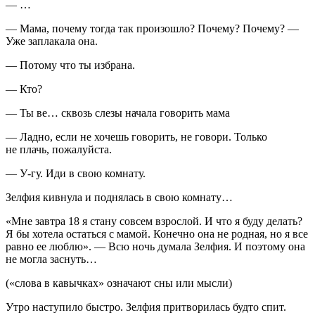
— …
— Мама, почему тогда так произошло? Почему? Почему? —
Уже заплакала она.
— Потому что ты избрана.
— Кто?
— Ты ве… сквозь слезы начала говорить мама
— Ладно, если не хочешь говорить, не говори. Только
не плачь, пожалуйста.
— У-гу. Иди в свою комнату.
Зелфия кивнула и поднялась в свою комнату…
«Мне завтра 18 я стану совсем взрослой. И что я буду делать?
Я бы хотела остаться с мамой. Конечно она не родная, но я все
равно ее люблю». — Всю ночь думала Зелфия. И поэтому она
не могла заснуть…
(«слова в кавычках» означают сны или мысли)
Утро наступило быстро. Зелфия притворилась будто спит.