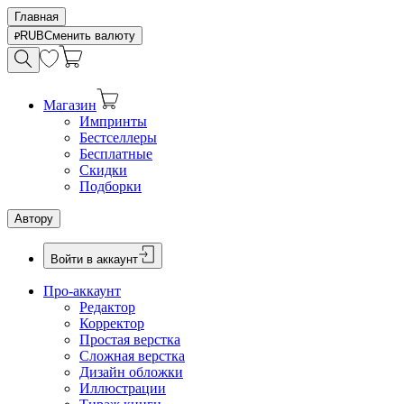
Главная
RUB
Сменить валюту
Магазин
Импринты
Бестселлеры
Бесплатные
Скидки
Подборки
Автору
Войти в аккаунт
Про-аккаунт
Редактор
Корректор
Простая верстка
Сложная верстка
Дизайн обложки
Иллюстрации