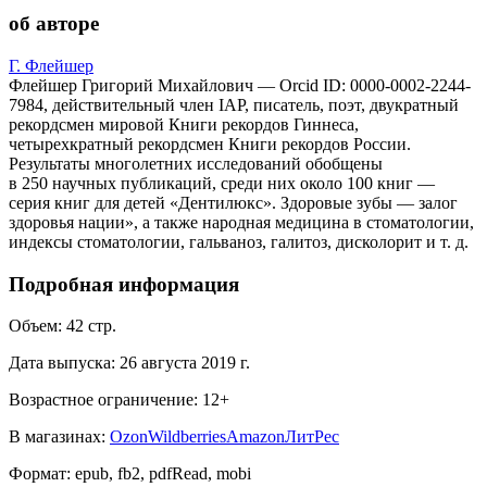
об авторе
Г. Флейшер
Флейшер Григорий Михайлович — Orcid ID: 0000-0002-2244-
7984, действительный член IAP, писатель, поэт, двукратный
рекордсмен мировой Книги рекордов Гиннеса,
четырехкратный рекордсмен Книги рекордов России.
Результаты многолетних исследований обобщены
в 250 научных публикаций, среди них около 100 книг —
серия книг для детей «Дентилюкс». Здоровые зубы — залог
здоровья нации», а также народная медицина в стоматологии,
индексы стоматологии, гальваноз, галитоз, дисколорит и т. д.
Подробная информация
Объем:
42
стр.
Дата выпуска:
26 августа 2019 г.
Возрастное ограничение:
12
+
В магазинах:
Ozon
Wildberries
Amazon
ЛитРес
Формат:
epub, fb2, pdfRead, mobi