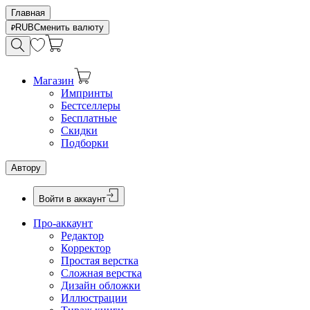
Главная
RUB
Сменить валюту
Магазин
Импринты
Бестселлеры
Бесплатные
Скидки
Подборки
Автору
Войти в аккаунт
Про-аккаунт
Редактор
Корректор
Простая верстка
Сложная верстка
Дизайн обложки
Иллюстрации