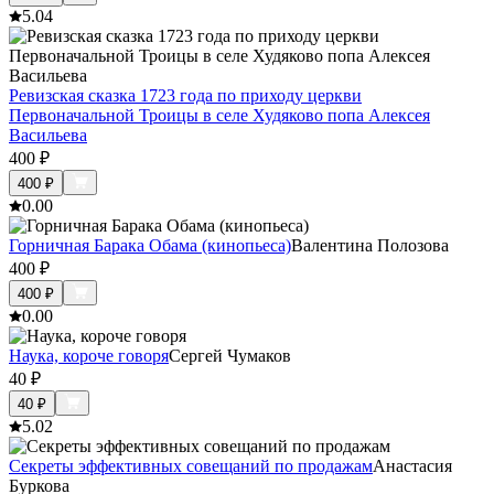
5.0
4
Ревизская сказка 1723 года по приходу церкви
Первоначальной Троицы в селе Худяково попа Алексея
Васильева
400
₽
400
₽
0.0
0
Горничная Барака Обама (кинопьеса)
Валентина Полозова
400
₽
400
₽
0.0
0
Наука, короче говоря
Сергей Чумаков
40
₽
40
₽
5.0
2
Секреты эффективных совещаний по продажам
Анастасия
Буркова