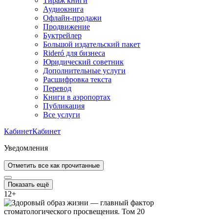
Тираж книги
Аудиокнига
Офлайн-продажи
Продвижение
Буктрейлер
Большой издательский пакет
Rideró для бизнеса
Юридический советник
Дополнительные услуги
Расшифровка текста
Перевод
Книги в аэропортах
Публикация
Все услуги
Кабинет
Кабинет
Уведомления
Отметить все как прочитанные
Показать ещё
12
+