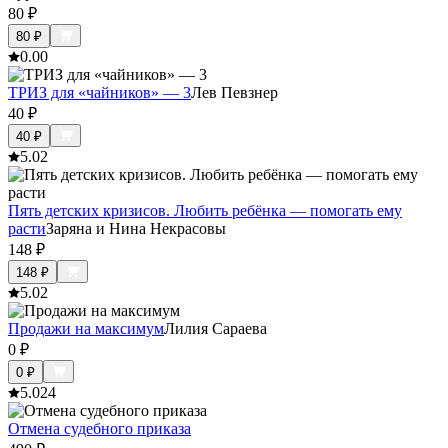
80
₽
80
₽
0.0
0
ТРИЗ для «чайников» — 3
Лев Певзнер
40
₽
40
₽
5.0
2
Пять детских кризисов. Любить ребёнка — помогать ему
расти
Заряна и Нина Некрасовы
148
₽
148
₽
5.0
2
Продажи на максимум
Лилия Сараева
0
₽
0
₽
5.0
24
Отмена судебного приказа