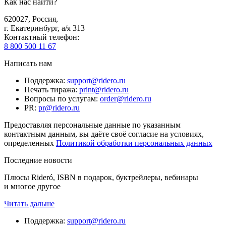
Как нас найти?
620027
,
Россия
,
г. Екатеринбург, а/я 313
Контактный телефон
:
8 800 500 11 67
Написать нам
Поддержка
:
support@ridero.ru
Печать тиража
:
print@ridero.ru
Вопросы по услугам
:
order@ridero.ru
PR
:
pr@ridero.ru
Предоставляя персональные данные по указанным
контактным данным, вы даёте своё согласие на условиях,
определенных
Политикой обработки персональных данных
Последние новости
Плюсы Rideró, ISBN в подарок, буктрейлеры, вебинары
и многое другое
Читать дальше
Поддержка
:
support@ridero.ru