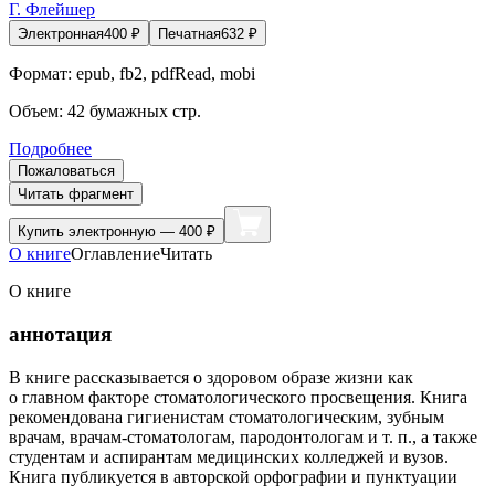
Г. Флейшер
Электронная
400
₽
Печатная
632
₽
Формат:
epub, fb2, pdfRead, mobi
Объем:
42
бумажных стр.
Подробнее
Пожаловаться
Читать фрагмент
Купить
электронную — 400 ₽
О книге
Оглавление
Читать
О книге
аннотация
В книге рассказывается о здоровом образе жизни как
о главном факторе стоматологического просвещения. Книга
рекомендована гигиенистам стоматологическим, зубным
врачам, врачам-стоматологам, пародонтологам и т. п., а также
студентам и аспирантам медицинских колледжей и вузов.
Книга публикуется в авторской орфографии и пунктуации