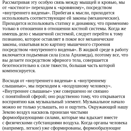
Рассматривая эту особую связь между мышцей и кровью, мы
от «костного» переходим к «кровяному», посредством
«внутреннего виденья». Прибегая к мысли, приходится
использовать соответствующие ей законы (механические).
Приходится использовать статику и динамику, что применимо
только в отношении в отношении костной системы. Когда же
имеешь дело с мышечной системой, следует перейти к тому
познанию, которое оставляет в покое все механические
законы, охватывая всю картину мышечного строения
посредством «внутреннего виденья». В жидкой среде в работу
включается подъемная сила (сила Архимеда), поэтому все, что
вы делаете посредством эфирного тела, совершается
безотносительно к силе тяжести, большая часть которой
компенсируется.
Восходя от «внутреннего виденья» к «внутреннему
слышанью», мы переходим к «воздушному человеку».
«Внутреннее слышанье» уже совершенно не связано
с понятийной сферой; оно родственно тому, что открывается
восприятию как музыкальный элемент. Музыкальное начало
можно не только услышать, но и ощутить. Окружающий нашу
Землю воздух насквозь пронизан чистыми
формообразующими силами, которые мы вдыхает вместе
с физическими субстанциями воздуха. Когда органы человека
(например, легкие) уже сформированы, формообразующие