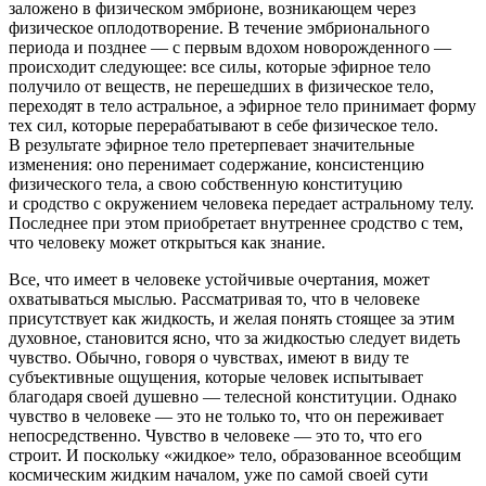
заложено в физическом эмбрионе, возникающем через
физическое оплодотворение. В течение эмбрионального
периода и позднее — с первым вдохом новорожденного —
происходит следующее: все силы, которые эфирное тело
получило от веществ, не перешедших в физическое тело,
переходят в тело астральное, а эфирное тело принимает форму
тех сил, которые перерабатывают в себе физическое тело.
В результате эфирное тело претерпевает значительные
изменения: оно перенимает содержание, консистенцию
физического тела, а свою собственную конституцию
и сродство с окружением человека передает астральному телу.
Последнее при этом приобретает внутреннее сродство с тем,
что человеку может открыться как знание.
Все, что имеет в человеке устойчивые очертания, может
охватываться мыслью. Рассматривая то, что в человеке
присутствует как жидкость, и желая понять стоящее за этим
духовное, становится ясно, что за жидкостью следует видеть
чувство. Обычно, говоря о чувствах, имеют в виду те
субъективные ощущения, которые человек испытывает
благодаря своей душевно — телесной конституции. Однако
чувство в человеке — это не только то, что он переживает
непосредственно. Чувство в человеке — это то, что его
строит. И поскольку «жидкое» тело, образованное всеобщим
космическим жидким началом, уже по самой своей сути