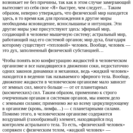
возникает не без причины, так как в этом случае замерзающий
вытесняет из себя свое «Я» быстрее, чем следует… Таким
образом, неверно утверждать, что физический мир находится
здесь, в то время как для прохождения в другие миры
необходимы ясновидение, яснослышанье и интуиция.
Эти
другие миры уже присутствуют здесь: эфирный мир,
создающий в человеке мышечную систему; астральный мир,
работающий над его системой органов; мир духа, благодаря
которому существует «тепловой» человек. Вообще,
человек —
это дух, заполненный физической субстанцией
…
Чтобы понять всю конфигурацию жидкостей в человеческом
организме и все находящиеся в движении соки, недостаточно
одних законов динамики и механики, ведь «жидкий человек»
находится в ведении так называемого эфирного тела. Вообще,
движение жидкости в человеческом организме мало зависит
от земных сил, много больше — от от планетарных
(космических) сил. Таким образом, применимо к строго
очерченным органам и системам органов, мы имеем дело
с земными силами; применимо же ко всему циркулирующему
в организме (кровь, лимфа…) — с планетарными силами.
Помимо этого, в человеческом организме содержится
воздушный (газообразный) элемент, находящийся под
контролем астрального тела. То есть,
«физический человек»
сопряжен с физическим телом,
«жидкий человек»
—