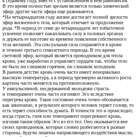
к седьмому году, вместе с установлением в нем равновесия.
В это время полностью зрелым является только химический
эфир; другие части эфира еще развиваются.
*На четыр
надцат
ом году жизни достигает полной зрелости
эфир жизненного тела, который отвечает за продолжение
рода. *В период от семи до четыр
надцат
и лет избыточное
усвоение позволяет накапливать силу в половых органах
и держать ее наготове ко времени появления собственного
тела желаний. Эта
секс
уальная сила сохраняется в крови
в течение третьего сем
илетн
его периода. В это время
световой эфир, который является проводником для тепла
крови, уже выработан и управляет сердцем так, чтобы тело
не было ни слишком горячим, ни слишком холодным.
В раннем детстве кровь очень часто имеет ненормально
высокую температуру, а в период чрезмерно активного роста
картина часто меняется на противоположную.
У импульсивной, несдержанной молодежи страсть
и темперамент очень часто изгоняют Эго вследствие
перегрева крови. Такое состояние очень точно обозначается
как
закипание
, в результате которого человек
теряет голову
, то
есть теряет способность думать. В точности это и происходит,
когда страсть, гнев или темперамент перегревают кровь,
изгоняя таким образом Эго из его тел. Оно оказывается вне
своих проводников, которые словно разбегаются в разные
стороны, будучи лишены направляющего воздействия мысли,