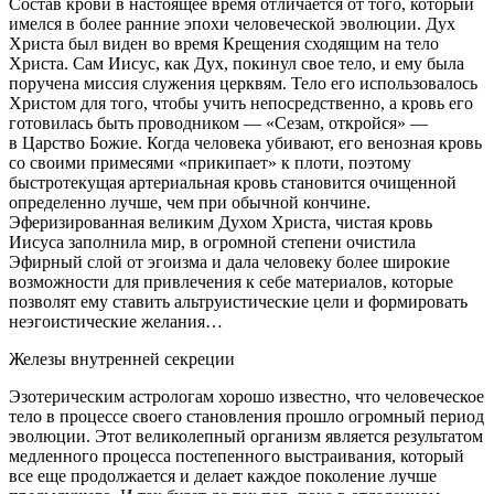
Состав крови в настоящее время отличается от того, который
имелся в более ранние эпохи человеческой эволюции. Дух
Христа был виден во время Крещения сходящим на тело
Христа. Сам Иисус, как Дух, покинул свое тело, и ему была
поручена миссия служения церквям. Тело его использовалось
Христом для того, чтобы учить непосредственно, а кровь его
готовилась быть проводником — «Сезам, откройся» —
в Царство Божие. Когда человека убивают, его
веноз
ная кровь
со своими примесями «прикипает» к плоти, поэтому
быстротекущая артериальная кровь становится очищенной
определенно лучше, чем при обычной кончине.
Эферизированная великим Духом Христа, чистая кровь
Иисуса заполнила мир, в огромной степени очистила
Эфирный слой от эгоизма и дала человеку более широкие
возможности для привлечения к себе материалов, которые
позволят ему ставить альтруистические цели и формировать
неэгоистические желания…
Железы внутренней секреции
Эзотерическим астрологам хорошо известно, что человеческое
тело в процессе своего становления прошло огромный период
эволюции. Этот великолепный организм является результатом
медленного процесса постепенного выстраивания, который
все еще продолжается и делает каждое поколение лучше