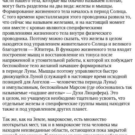
части нашего тела, которые мы обычно называем плотью,
могут быть разделены на два вида: железы и мышцы.
Формирование жизненного тела началось в период Солнца.
С того времени кристаллизация этого проводника развила то,
что сейчас мы называем железами, и на настоящий момент
они вместе с кровью являются специфическими
проявлениями жизненного тела внутри физического
проводника. Поэтому можно сказать, что железы в целом
находятся под управлением живительного Солнца и великого
благодетеля — Юпитера. В функцию жизненного тела входит
построение мышц и восстановление их тонуса после
напряженной и утомительной работы, к которой их побуждает
беспокойное тело желаний начавшее формироваться
в периоде Луны. Мышцы поэтому управляются быстро
движущейся Луной (служащей в настоящее время исходной
позицией для Ангелов — человечества периода Луны)
и импульсивным, беспокойным Марсом (где обосновались так
называемые «падшие ангелы» — Духи Люцифера). Это
в целом, но учащемуся необходимо тщательно усвоить, что
отдельные железы и специфические группы мышц находятся
также и под управлением других планет.
Так же, как на Земле, макрокосме, есть множество
неоткрытых мест, так и в микрокосме тела человека мы
находим неизведанные области, остающиеся пока закрытой