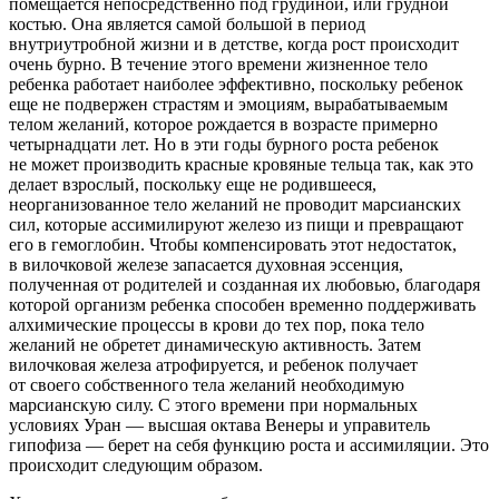
помещается непосредственно под грудиной, или грудной
костью. Она является самой большой в период
внутриутробной жизни и в детстве, когда рост происходит
очень бурно. В течение этого времени жизненное тело
ребенка работает наиболее эффективно, поскольку ребенок
еще не подвержен страстям и эмоциям, вырабатываемым
телом желаний, которое рождается в возрасте примерно
четыр
надцат
и лет. Но в эти годы бурного роста ребенок
не может производить красные кровяные тельца так, как это
делает взрослый, поскольку еще не родившееся,
неорганизованное тело желаний не проводит марсианских
сил, которые ассимилируют железо из пищи и превращают
его в гемоглобин. Чтобы компенсировать этот недостаток,
в вилочковой железе запасается духовная эссенция,
полученная от родителей и созданная их любовью, благодаря
которой организм ребенка способен временно поддерживать
алхимические процессы в крови до тех пор, пока тело
желаний не обретет динамическую активность. Затем
вилочковая железа атрофируется, и ребенок получает
от своего собственного тела желаний необходимую
марсианскую силу. С этого времени при нормальных
условиях Уран — высшая октава Венеры и управитель
гипофиза — берет на себя функцию роста и ассимиляции. Это
происходит следующим образом.