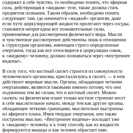
содержит в себе чувство, то необходимо понять, что эфирная
сила, действующая в «жидком» теле, также должна стать
предметом познания. Таким образом, необходимо понять
следующее: там, где начинается «жидкий» организм, даже
если пути циркулирующей жидкости пролегают через сосуды,
становятся непригодны все познавательные силы,
применяемые для рассмотрения физического мира. Мысли
и чувственное рассмотрение действенны лишь в отношении
к структурам организма, имеющим строго определенные
очертания, тогда как все относящееся к циркуляции соков,
к «жидкому» человеку, должно познаваться через «внутреннее
виденье».
В силу того, что костный скелет строится из совокупности
человеческого организма, кристаллизуясь в скелет, — в нем
действуют мировые мысли. Органы, обладающие четкими
очертаниями, являются таковыми именно потому, что они
подчинены тем же силам, что и костный скелет. Можно
сказать: на физическом плане только костное строение несет
в себе мыслительное начало, между тем как другие органы,
обладающие четкими границами, мыслительно выстроены
из эфирного плана. Имея твердые очертания, они также
построены мыслью. «Внутреннее виденье» восходит уже
к «жидкому» человеку и к тому способу, как из жидкости
формируются мышцы и как человек обрастает ими.