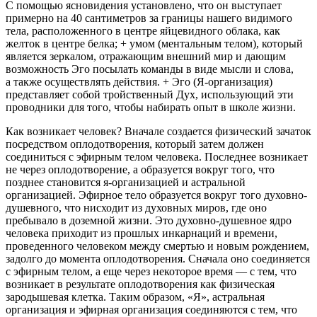
С помощью ясновидения установлено, что он выступает
примерно на 40 сантиметров за границы нашего видимого
тела, расположенного в центре яйцевидного облака, как
желток в центре белка; +
умом (ментальным телом)
, который
является зеркалом, отражающим внешний мир и дающим
возможность Эго посылать команды в виде мысли и слова,
а также осуществлять действия. +
Эго
(Я-организация)
представляет собой тройственный Дух, использующий эти
проводники для того, чтобы набирать опыт в школе жизни.
Как возникает человек? Вначале создается физический зачаток
посредством оплодотворения, который затем должен
соединиться с эфирным телом человека.
Последнее возникает
не через оплодотворение, а образуется вокруг того, что
позднее становится я-организацией и астральной
организацией.
Эфирное тело образуется вокруг того духовно-
душевного, что нисходит из духовных миров, где оно
пребывало в доземной жизни. Это духовно-душевное ядро
человека приходит из прошлых инкарнаций и времени,
проведенного человеком между смертью и новым рождением,
задолго до момента оплодотворения. Сначала оно соединяется
с эфирным телом, а еще через некоторое время — с тем, что
возникает в результате оплодотворения как физическая
зародышевая клетка. Таким образом, «Я», астральная
организация и эфирная организация соединяются с тем, что