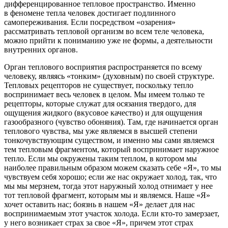
дифференцированное тепловое пространство. Именно
в феномене тепла человек достигает подлинного
самопереживания. Если посредством «озарения»
рассматривать тепловой организм во всем теле человека,
можно прийти к пониманию уже не формы, а деятельности
внутренних органов.
Орган теплового восприятия распространяется по всему
человеку, являясь «тонким» (духовным) по своей структуре.
Тепловых рецепторов не существует, поскольку тепло
воспринимает весь человек в целом. Мы имеем только те
рецепторы, которые служат для осязания твердого, для
ощущения жидкого (вкусовое качество) и для ощущения
газообразного (чувство обоняния). Там, где начинается орган
теплового чувства, мы уже являемся в высшей степени
тонкочувствующим существом, и именно мы сами являемся
тем тепловым фрагментом, который воспринимает наружное
тепло. Если мы окружены таким теплом, в котором мы
наиболее правильным образом можем сказать себе «Я», то мы
чувствуем себя хорошо; если же нас окружает холод, так, что
мы мы мерзнем, тогда этот наружный холод отнимает у нее
тот тепловой фрагмент, которым мы и являемся. Наше «Я»
хочет оставить нас; боязнь в нашем «Я» делает для нас
воспринимаемым этот участок холода. Если кто-то замерзает,
у него возникает страх за свое «Я», причем этот страх