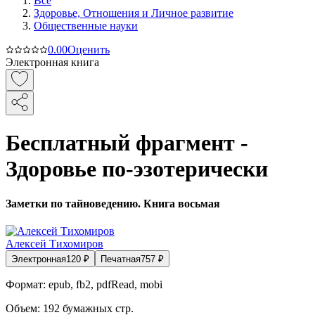
Все
Здоровье, Отношения и Личное развитие
Общественные науки
0.0
0
Оценить
Электронная книга
Бесплатный фрагмент -
Здоровье по-эзотерически
Заметки по тайноведению. Книга восьмая
Алексей Тихомиров
Электронная
120
₽
Печатная
757
₽
Формат:
epub, fb2, pdfRead, mobi
Объем:
192
бумажных стр.