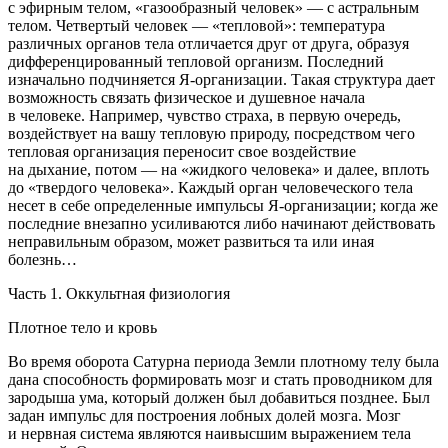
с эфирным телом,
«газообразный человек»
— с астральным
телом. Четвертый человек —
«тепловой»
:
температура
различных органов тела отличается друг от друга, образуя
дифференцированный тепловой организм. Последний
изначально подчиняется Я-организации. Такая структура дает
возможность связать физическое и душевное начала
в человеке. Например, чувство страха, в первую очередь,
воздействует на вашу тепловую природу, посредством чего
тепловая организация переносит свое воздействие
на дыхание, потом — на «жидкого человека» и далее, вплоть
до «твердого человека». Каждый орган человеческого тела
несет в себе определенные импульсы Я-организации; когда же
последние внезапно усиливаются либо начинают действовать
неправильным образом, может развиться та или иная
болезнь…
Часть 1. Оккультная физиология
Плотное тело и кровь
Во время оборота Сатурна периода Земли плотному телу была
дана способность формировать мозг и стать проводником для
зародыша ума, который должен был добавиться позднее. Был
задан импульс для построения лобных долей мозга. Мозг
и нервная система являются наивысшим выражением тела