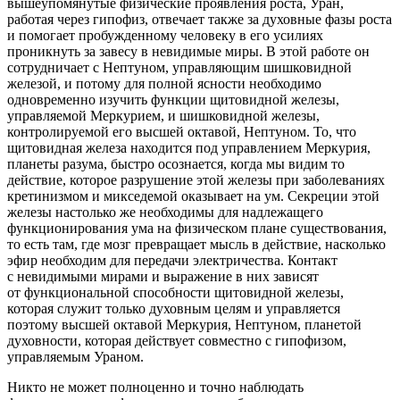
вышеупомянутые физические проявления роста, Уран,
работая через гипофиз, отвечает также за духовные фазы роста
и помогает пробужденному человеку в его усилиях
проникнуть за завесу в невидимые миры. В этой работе он
сотрудничает с Нептуном, управляющим шиш
ковид
ной
железой, и потому для полной ясности необходимо
одновременно изучить функции щитовидной железы,
управляемой Меркурием, и шиш
ковид
ной железы,
контролируемой его высшей октавой, Нептуном. То, что
щитовидная железа находится под управлением Меркурия,
планеты разума, быстро осознается, когда мы видим то
действие, которое разрушение этой железы при заболеваниях
кретинизмом и микседемой оказывает на ум. Секреции этой
железы настолько же необходимы для надлежащего
функционирования ума на физическом плане существования,
то есть там, где мозг превращает мысль в действие, насколько
эфир необходим для передачи электричества. Контакт
с невидимыми мирами и выражение в них зависят
от функциональной способности щитовидной железы,
которая служит только духовным целям и управляется
поэтому высшей октавой Меркурия, Нептуном, планетой
духовности, которая действует совместно с гипофизом,
управляемым Ураном.
Никто не может полноценно и точно наблюдать