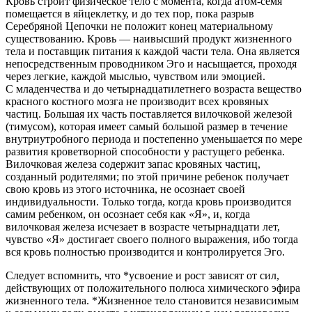
Кровь
строит физическое тело с момента, когда атом-семя
помещается в яйцеклетку, и до тех пор, пока разрыв
Серебряной Цепочки не положит конец материальному
существованию. Кровь — наивысший продукт жизненного
тела и поставщик питания к каждой части тела. Она является
непосредственным проводником Эго и насыщается, проходя
через легкие, каждой мыслью, чувством или эмоцией.
С младенчества и до четыр
надцатилетн
его возраста
вещество
красного костного мозга не производит всех кровяных
частиц. Большая их часть поставляется вилочковой железой
(тимусом), которая имеет самый большой размер в течение
внутриутробного периода и постепенно уменьшается по мере
развития кроветворной способности у растущего ребенка.
Вилочковая железа содержит запас кровяных частиц,
созданный родителями
; по этой причине ребенок получает
свою кровь из этого источника, не осознает своей
индивидуальности. Только тогда, когда кровь производится
самим ребенком, он осознает себя как «Я», и, когда
вилочковая железа исчезает в возрасте четыр
надцат
и лет,
чувство «Я» достигает своего полного выражения, ибо тогда
вся кровь полностью производится и контролируется Эго.
Следует вспомнить, что *усвоение и рост зависят от сил,
действующих от положительного полюса химического эфира
жизненного тела. *Жизненное тело становится независимым