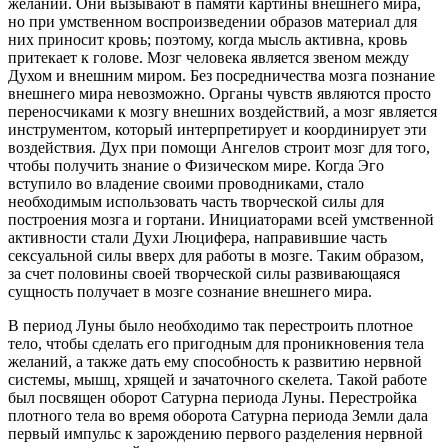
желаний. Они вызывают в памяти картины внешнего мира,
но при умственном воспроизведении образов материал для
них приносит кровь; поэтому, когда мысль активна, кровь
притекает к голове.
Мозг человека является звеном между
Духом и внешним миром. Без посредничества мозга познание
внешнего мира невозможно.
Органы чувств являются просто
переносчиками к мозгу внешних воздействий, а мозг является
инструментом, который интерпретирует и координирует эти
воздействия. Дух при помощи Ангелов строит мозг для того,
чтобы получить знание о Физическом мире. Когда Эго
вступило во владение своими проводниками, стало
необходимым использовать часть творческой силы для
построения мозга и гортани. Инициаторами всей умственной
активности стали Духи Люцифера, направившие часть
секс
уальной силы вверх для работы в мозге. Таким образом,
за счет половины своей творческой силы развивающаяся
сущность получает в мозге сознание внешнего мира.
В период Луны было необходимо так перестроить плотное
тело, чтобы сделать его пригодным для проникновения тела
желаний, а также дать ему способность к развитию нервной
системы, мышц, хрящей и зачаточного скелета. Такой работе
был посвящен оборот Сатурна периода Луны. Перестройка
плотного тела во время оборота Сатурна периода Земли дала
первый импульс к зарождению первого разделения нервной