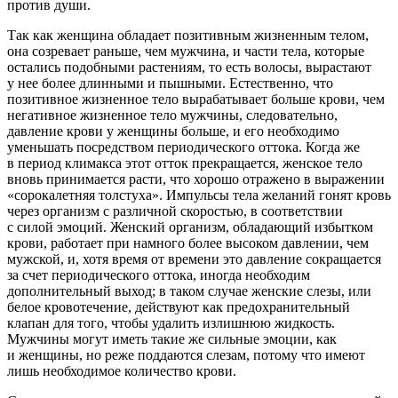
против души.
Так как женщина обладает позитивным жизненным телом,
она созревает раньше, чем мужчина, и части тела, которые
остались подобными растениям, то есть волосы, вырастают
у нее более длинными и пышными. Естественно, что
позитивное жизненное тело вырабатывает больше крови, чем
негативное жизненное тело мужчины, следовательно,
давление крови у женщины больше, и его необходимо
уменьшать посредством периодического оттока. Когда же
в период климакса этот отток прекращается, женское тело
вновь принимается расти, что хорошо отражено в выражении
«сорока
летн
яя толстуха». Импульсы тела желаний гонят кровь
через организм с различной скоростью, в соответствии
с силой эмоций. Женский организм, обладающий избытком
крови, работает при намного более высоком давлении, чем
мужской, и, хотя время от времени это давление сокращается
за счет периодического оттока, иногда необходим
дополнительный выход; в таком случае женские слезы, или
белое кровотечение
, действуют как предохранительный
клапан для того, чтобы удалить излишнюю жидкость.
Мужчины могут иметь такие же сильные эмоции, как
и женщины, но реже поддаются слезам, потому что имеют
лишь необходимое количество крови.