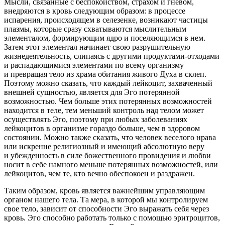
Мысли, связанные с беспокойством, страхом и гневом,
внедряются в кровь следующим образом: в процессе
испарения, происходящем в селезенке, возникают частицы
плазмы, которые сразу схватываются мыслительным
элементалом, формирующим ядро и поселяющимся в нем.
Затем этот элементал начинает свою разрушительную
жизнедеятельность, слипаясь с другими продуктами-отходами
и распадающимися элементами по всему организму
и превращая тело из храма обитания живого Духа в склеп.
Поэтому можно сказать, что
каждый лейкоцит, захваченный
внешней сущностью, является для Эго потерянной
возможностью.
Чем больше этих потерянных возможностей
находится в теле, тем меньший контроль над телом может
осуществлять Эго, поэтому при любых заболеваниях
лейкоцитов в организме гораздо больше, чем в здоровом
состоянии. Можно также сказать, что человек веселого нрава
или искренне религиозный и имеющий абсолютную веру
и убежденность в силе божественного провидения и любви
носит в себе намного меньше потерянных возможностей, или
лейкоцитов, чем те, кто вечно обеспокоен и раздражен.
Таким образом, кровь является важнейшим управляющим
органом нашего тела. Та мера, в которой мы контролируем
свое тело, зависит от способности Эго выражать себя через
кровь. Эго способно работать только с помощью эритроцитов,