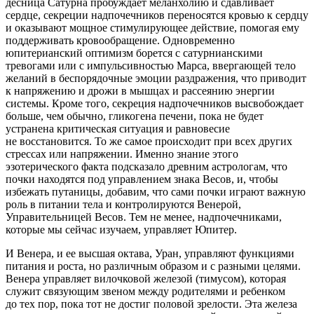
десница Сатурна пробуждает меланхолию и сдавливает
сердце, секреции надпочечников переносятся кровью к сердцу
и оказывают мощное стимулирующее действие, помогая ему
поддерживать кровообращение. Одновременно
юпитерианский оптимизм борется с сатурнианскими
тревогами или с импульсивностью Марса, ввергающей тело
желаний в беспорядочные эмоции раздражения, что приводит
к напряжению и дрожи в мышцах и рассеянию энергии
системы. Кроме того, секреция надпочечников высвобождает
больше, чем обычно, гликогена печени, пока не будет
устранена критическая ситуация и равновесие
не восстановится. То же самое происходит при всех других
стрессах или напряжении. Именно знание этого
эзотерического факта подсказало древним астрологам, что
почки находятся под управлением знака Весов, и, чтобы
избежать путаницы, добавим, что сами почки играют важную
роль в питании тела и контролируются Венерой,
Управительницей Весов. Тем не менее, надпочечниками,
которые мы сейчас изучаем, управляет Юпитер.
И Венера, и ее высшая октава, Уран, управляют функциями
питания и роста, но различным образом и с разными целями.
Венера управляет вилочковой железой (тимусом), которая
служит связующим звеном между родителями и ребенком
до тех пор, пока тот не достиг половой зрелости. Эта железа