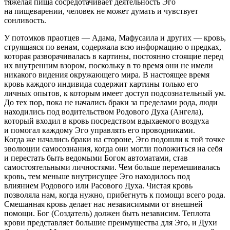
тяжелая пища сосредотачивает деятельность Эго
на пищеварении, человек не может думать и чувствует
сонливость.
У потомков праотцев — Адама, Мафусаила и других — кровь,
струящаяся по венам, содержала всю информацию о предках,
которая разворачивалась в картины, постоянно стоящие перед
их внутренним взором, поскольку в то время они не имели
никакого видения окружающего мира. В настоящее время
кровь каждого индивида содержит картины только его
личных опытов, к которым имеет доступ подсознательный ум.
До тех пор, пока не начались браки за пределами рода, люди
находились под водительством Родового Духа (Ангела),
который входил в кровь посредством вдыхаемого воздуха
и помогал каждому Эго управлять его проводниками.
Когда же начались браки на стороне, Эго подошли к той точке
эволюции самосознания, когда они могли положиться на себя
и перестать быть ведомыми Богом автоматами, став
самостоятельными личностями. Чем больше перемешивалась
кровь, тем меньше внутрисущее Эго находилось под
влиянием Родового или
Расов
ого Духа. Чистая кровь
позволяла нам, когда нужно, прибегнуть к помощи всего рода.
Смешанная кровь делает нас независимыми от внешней
помощи. Бог (Создатель) должен быть независим. Теплота
крови представляет большие преимущества для Эго, и Духи