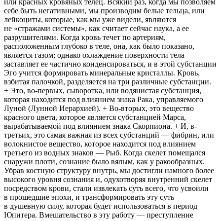
или красных кровяных телец. Всякий раз, когда мы позволяем
себе быть негативными, мы производим белые тельца, или
лейкоциты, которые, как мы уже видели, являются
не «стражами системы», как считает сейчас наука, а ее
разрушителями. Когда кровь течет по артериям,
расположенным глубоко в теле, она, как было показано,
является газом; однако охлаждение поверхности тела
заставляет ее частично конденсироваться, и в этой субстанции
Эго учится формировать минеральные кристаллы. Кровь,
взбитая палочкой, разделяется на три различные субстанции.
+ Это, во-первых, сыворотка, или водянистая субстанция,
которая находится под влиянием знака Рака, управляемого
Луной (Лунной Иерархией). + Во-вторых, это вещество
красного цвета, которое является субстанцией Марса,
вырабатываемой под влиянием знака Скорпиона. + И, в-
третьих, это самая важная из всех субстанций — фибрин, или
волокнистое вещество, которое находится под влиянием
третьего из водных знаков — Рыб. Когда скелет помещался
снаружи плоти, сознание было вялым, как у ракообразных.
Убрав костную структуру внутрь, мы достигли намного более
высокого уровня сознания и, одухотворяя внутренний скелет
посредством крови, стали извлекать суть всего, что усвоили
в прошедшие эпохи, и трансформировать эту суть
в душевную силу, которая будет использоваться в период
Юпитера. Вмешательство в эту работу — преступление