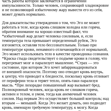
часть работы которой заключается в ограничении
импульсивности.
Только человек, сохраняющий хладнокровие
и не позволяющий избыточному жару вывести его из себя,
может думать нормально.
Для доказательства утверждения о том, что Эго не может
работать в теле, когда кровь слишком холодна или горяча,
обратим внимание на хорошо известный факт, что
*избыточный жар делает человека сонливым, и, если
температура тела превышает определенный рубеж, Эго
изгоняется, оставляя тело бессознательным. Только при
температуре крови, ненамного отличающейся от нормальной,
Эго может использовать тело в качестве проводника сознания.
*Краска стыда свидетельствует о подъеме крови в голову, что
перегревает мозг и парализует мышление. *Страх — это
состояние, при котором Эго хочет забаррикадироваться
от внешней опасности. Поэтому оно отводит кровь внутрь,
к центру, что приводит к бледности, поскольку кровь отливает
от периферии тела и теряет тепло, опять-таки парализуя
мысль. *При лихорадке повышенный жар вызывает бред.
Полнокровный человек, когда кровь не слишком горяча,
активен и телом, и умом, тогда как анемичный человек
сонлив. Над первым Эго осуществляет больший контроль; над
вторым — меньший. Когда Эго желает думать, оно подводит
кровь, имеющую требуемую температуру, к мозгу. Когда