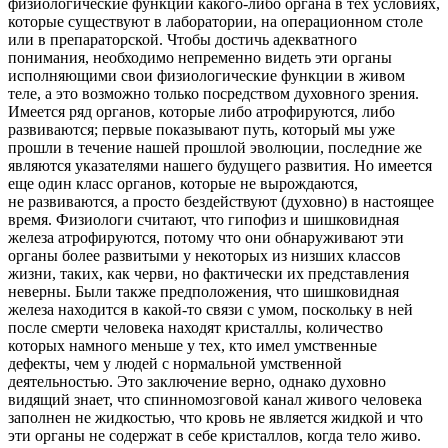
физиологические функции какого-либо органа в тех условиях,
которые существуют в лаборатории, на операционном столе
или в препараторской. Чтобы достичь адекватного
понимания, необходимо непременно видеть эти органы
исполняющими свои физиологические функции в живом
теле, а это возможно только посредством духовного зрения.
Имеется ряд органов, которые либо атрофируются, либо
развиваются; первые показывают путь, который мы уже
прошли в течение нашей прошлой эволюции, последние же
являются указателями нашего будущего развития. Но имеется
еще один класс органов, которые не вырождаются,
не развиваются, а просто бездействуют (духовно) в настоящее
время. Физиологи считают, что гипофиз и шиш
ковид
ная
железа атрофируются, потому что они обнаруживают эти
органы более развитыми у некоторых из низших классов
жизни, таких, как черви, но фактически их представления
неверны. Были также предположения, что шиш
ковид
ная
железа находится в какой-то связи с умом, поскольку в ней
после смерти человека находят кристаллы, количество
которых намного меньше у тех, кто имел умственные
дефекты, чем у людей с нормальной умственной
деятельностью. Это заключение верно, однако духовно
видящий знает, что спинномозговой канал живого человека
заполнен
не жидкостью
, что кровь
не является жидкой
и что
эти органы не содержат в себе кристаллов, когда тело живо.