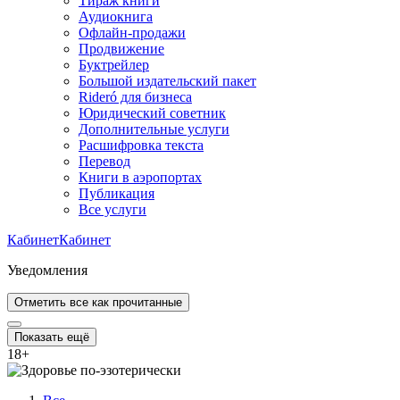
Тираж книги
Аудиокнига
Офлайн-продажи
Продвижение
Буктрейлер
Большой издательский пакет
Rideró для бизнеса
Юридический советник
Дополнительные услуги
Расшифровка текста
Перевод
Книги в аэропортах
Публикация
Все услуги
Кабинет
Кабинет
Уведомления
Отметить все как прочитанные
Показать ещё
18
+