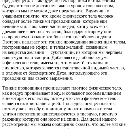
предыдущего. И так будет до тех пор, пока в отдаленном
будущем тело не достигнет такого уровня совершенства,
которого мы не можем даже представить. Вдумчивым
учащимся понятно, что кроме физического тела человек
обладает более тонкими проводниками, которые еще
невидимы для большей части людей, хотя у всех есть
дремлющее «шестое» чувство, благодаря которому они
со временем познают эти более тонкие оболочки души.
Эзотерик называет эти тонкие проводники жизненным телом,
построенным из эфира, и телом желаний, созданным
из вещества желания — субстанции, из которой мы черпаем
наши чувства и эмоции. Добавляя сюда
оболочку ума
и физическое тело, имеем то, что может быть названо
личностью, которая является недолговечной видимой частью,
в отличие от бессмертного Духа, использующего эти
проводники для своего выражения.
Тонкие проводники пронизывают плотное физическое тело,
как воздух пронизывает воду, и обладают особым влиянием
в некоторых его частях, потому что само физическое тело
является их кристаллизацией. Последняя осуществляется
по тому же способу и принципу, по которому соки тела
улитки постепенно кристаллизуются в твердую, прочную
раковину, которую она носит на спине. Для целей нашего
рассмотрения мы можем обобщенно сказать, что более мягкие