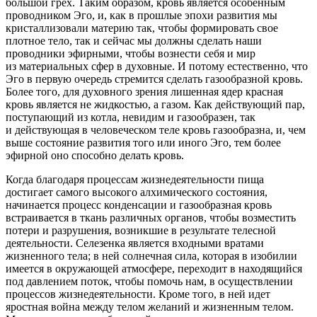
большой грех.
Таким образом, кровь является особенным
проводником Эго,
и, как в прошлые эпохи развития мы
кристаллизовали материю так, чтобы формировать свое
плотное тело, так и сейчас мы должны сделать наши
проводники эфирными, чтобы вознести себя и мир
из материальных сфер в духовные. И потому естественно, что
Эго в первую очередь стремится сделать газообразной кровь.
Более того, для духовного зрения лишенная ядер красная
кровь является не жидкостью, а газом. Как действующий пар,
поступающий из котла, невидим и газообразен, так
и
действующая
в человеческом теле кровь газообразна, и, чем
выше состояние развития того или иного Эго, тем более
эфирной оно способно делать кровь.
Когда благодаря процессам жизнедеятельности пища
достигает самого высокого алхимического состояния,
начинается процесс конденсации и газообразная кровь
встраивается в ткань различных органов, чтобы возместить
потери и разрушения, возникшие в результате телесной
деятельности.
Селезенка является входными вратами
жизненного тела; в ней солнечная сила, которая в изобилии
имеется в окружающей атмосфере, переходит в находящийся
под давлением поток, чтобы помочь нам, в осуществлении
процессов жизнедеятельности.
Кроме того, в ней идет
яростная
войн
а между телом желаний и жизненным телом.