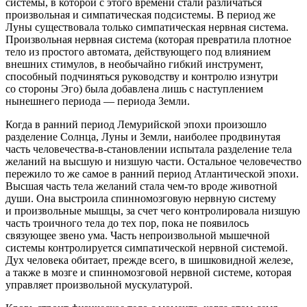
системы, в которой с этого времени стали различаться
произвольная и симпатическая подсистемы. В период же
Луны существовала только симпатическая нервная система.
Произвольная нервная система (которая превратила плотное
тело из простого автомата, действующего под влиянием
внешних стимулов, в необычайно гибкий инструмент,
способный подчиняться руководству и контролю изнутри
со стороны Эго) была добавлена лишь с наступлением
нынешнего периода — периода Земли.
Когда в ранний период Лемурийской эпохи произошло
разделение Солнца, Луны и Земли, наиболее продвинутая
часть человечества-в-становлении испытала разделение тела
желаний на высшую и низшую части. Остальное человечество
пережило то же самое в ранний период Атлантической эпохи.
Высшая часть тела желаний стала чем-то вроде животной
души. Она выстроила спинномозговую нервную систему
и произвольные мышцы, за счет чего контролировала низшую
часть троичного тела до тех пор, пока не появилось
связующее звено ума. Часть непроизвольной мышечной
системы контролируется симпатической нервной системой.
Дух человека обитает, прежде всего, в шиш
ковид
ной железе,
а также в мозге и спинномозговой нервной системе, которая
управляет произвольной мускулатурой.