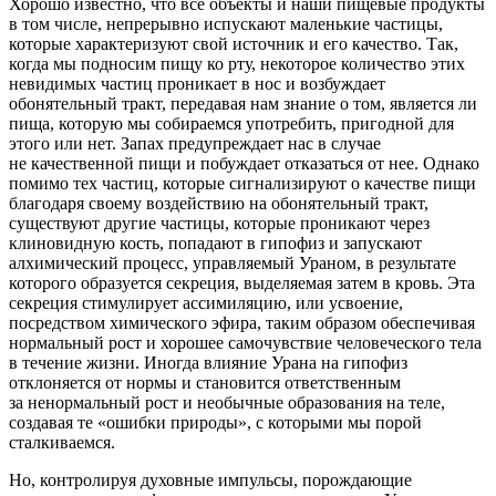
Хорошо известно, что все объекты и наши пищевые продукты
в том числе, непрерывно испускают маленькие частицы,
которые характеризуют свой источник и его качество. Так,
когда мы подносим пищу ко рту, некоторое количество этих
невидимых частиц проникает в нос и
возбуж
дает
обонятельный тракт, передавая нам знание о том, является ли
пища, которую мы собираемся употребить, пригодной для
этого или нет. Запах предупреждает нас в случае
не качественной пищи и побуждает отказаться от нее. Однако
помимо тех частиц, которые сигнализируют о качестве пищи
благодаря своему воздействию на обонятельный тракт,
существуют другие частицы, которые проникают через
клиновидную кость, попадают в гипофиз и запускают
алхимический процесс, управляемый Ураном, в результате
которого образуется секреция, выделяемая затем в кровь. Эта
секреция стимулирует ассимиляцию, или усвоение,
посредством химического эфира, таким образом обеспечивая
нормальный рост и хорошее самочувствие человеческого тела
в течение жизни. Иногда влияние Урана на гипофиз
отклоняется от нормы и становится ответственным
за ненормальный рост и необычные образования на теле,
создавая те «ошибки природы», с которыми мы порой
сталкиваемся.
Но, контролируя духовные импульсы, порождающие