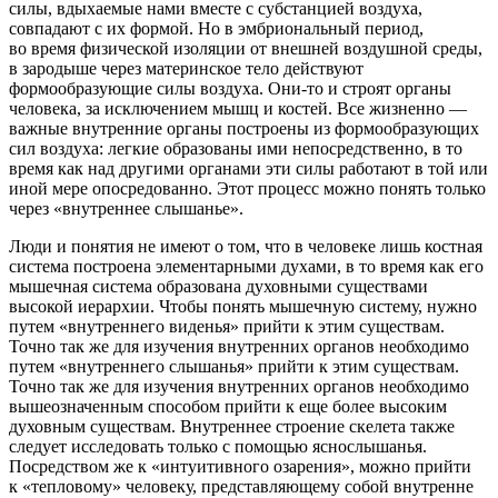
силы, вдыхаемые нами вместе с субстанцией воздуха,
совпадают с их формой. Но в эмбриональный период,
во время физической изоляции от внешней воздушной среды,
в зародыше через материнское тело действуют
формообразующие силы воздуха. Они-то и строят органы
человека, за исключением мышц и костей. Все жизненно —
важные внутренние органы построены из формообразующих
сил воздуха: легкие образованы ими непосредственно, в то
время как над другими органами эти силы работают в той или
иной мере опосредованно. Этот процесс можно понять только
через «внутреннее слышанье».
Люди и понятия не имеют о том, что в человеке лишь костная
система построена элементарными духами, в то время как его
мышечная система образована духовными существами
высокой иерархии. Чтобы понять мышечную систему, нужно
путем «внутреннего виденья» прийти к этим существам.
Точно так же для изучения внутренних органов необходимо
путем «внутреннего слышанья» прийти к этим существам.
Точно так же для изучения внутренних органов необходимо
вышеозначенным способом прийти к еще более высоким
духовным существам. Внутреннее строение скелета также
следует исследовать только с помощью яснослышанья.
Посредством же к «интуитивного озарения», можно прийти
к «тепловому» человеку, представляющему собой внутренне