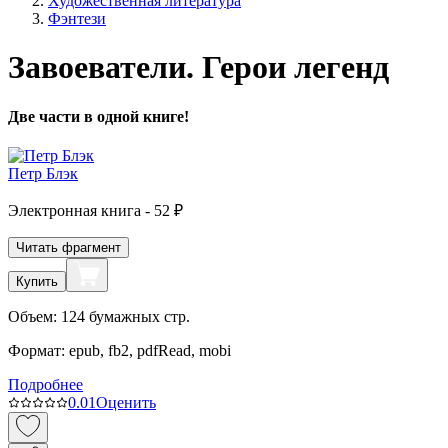
Художественная литература
Фэнтези
Завоеватели. Герои легенд
Две части в одной книге!
Петр Блэк
Электронная
книга -
52 ₽
Читать фрагмент
Купить
Объем:
124
бумажных стр.
Формат:
epub, fb2, pdfRead, mobi
Подробнее
0.0
1
Оценить