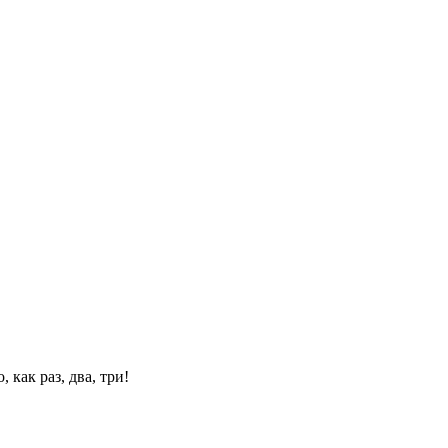
 как раз, два, три!