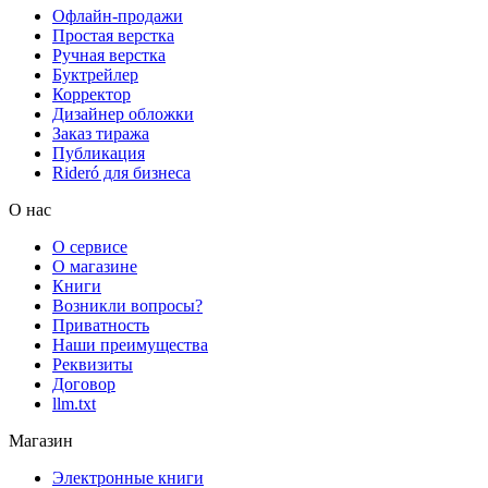
Офлайн-продажи
Простая верстка
Ручная верстка
Буктрейлер
Корректор
Дизайнер обложки
Заказ тиража
Публикация
Rideró для бизнеса
О нас
О сервисе
О магазине
Книги
Возникли вопросы?
Приватность
Наши преимущества
Реквизиты
Договор
llm.txt
Магазин
Электронные книги