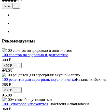
5.0
52
₽
Рекомендуемые
100 советов по здоровью и долголетию
400
₽
400
₽
5.0
3
100 рецептов для аэрогриля: вкусно и легко
Наталья Бибекина
288
₽
288
₽
5.0
8
100+ способов успокоиться
Анастасия Левандовски
368
₽