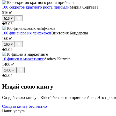
100 секретов кратного роста прибыли
Мария Сергеева
516
₽
516
₽
5.0
3
100 финансовых лайфхаков
Виктория Бондарева
160
₽
160
₽
5.0
2
10 фишек в маркетинге
Andrey Kuzmin
1400
₽
1400
₽
5.0
4
Издай свою книгу
Создай свою книгу с Rideró бесплатно прямо сейчас. Это просто,
Создать книгу бесплатно
Наши услуги