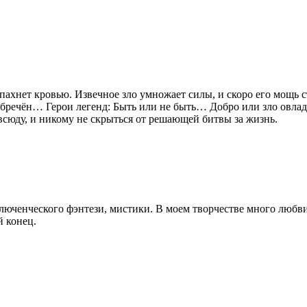
е пахнет кровью. Извечное зло умножает силы, и скоро его мощь
речён… Герои легенд: Быть или не быть… Добро или зло овладее
сюду, и никому не скрыться от решающей битвы за жизнь.
люченческого фэнтези, мистики. В моем творчестве много любв
й конец.