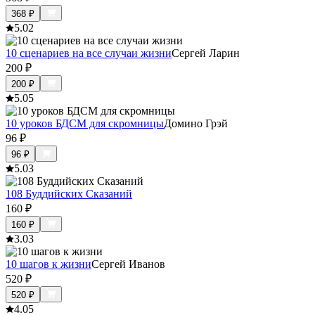
368
₽
5.0
2
10 сценариев на все случаи жизни
Сергей Ларин
200
₽
200
₽
5.0
5
10 уроков БДСМ для скромницы
Домино Грэй
96
₽
96
₽
5.0
3
108 Буддийских Сказаний
160
₽
160
₽
3.0
3
10 шагов к жизни
Сергей Иванов
520
₽
520
₽
4.0
5