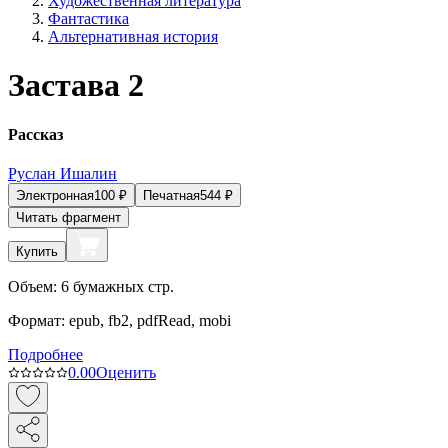
Художественная литература
Фантастика
Альтернативная история
Застава 2
Рассказ
Руслан Ишалин
Электронная
100
₽
Печатная
544
₽
Читать фрагмент
Купить
Объем:
6
бумажных стр.
Формат:
epub, fb2, pdfRead, mobi
Подробнее
0.0
0
Оценить