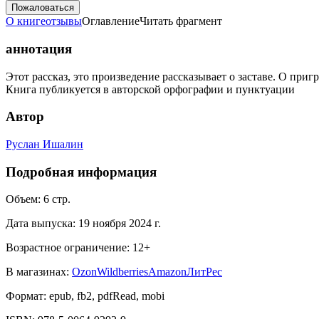
Пожаловаться
О книге
отзывы
Оглавление
Читать фрагмент
аннотация
Этот рассказ, это произведение рассказывает о заставе. О при
Книга публикуется в авторской орфографии и пунктуации
Автор
Руслан Ишалин
Подробная информация
Объем:
6
стр.
Дата выпуска:
19 ноября 2024 г.
Возрастное ограничение:
12
+
В магазинах:
Ozon
Wildberries
Amazon
ЛитРес
Формат:
epub, fb2, pdfRead, mobi