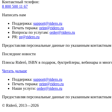
Контактный телефон
:
8 800 500 11 67
Написать нам
Поддержка
:
support@ridero.ru
Печать тиража
:
print@ridero.ru
Вопросы по услугам
:
order@ridero.ru
PR
:
pr@ridero.ru
Предоставляя персональные данные по указанным контактным д
Последние новости
Плюсы Rideró, ISBN в подарок, буктрейлеры, вебинары и мног
Читать дальше
Поддержка
:
support@ridero.ru
Печать тиража
:
print@ridero.ru
Наши услуги
:
order@ridero.ru
Предоставляя персональные данные по указанным контактным д
© Rideró, 2013—
2026