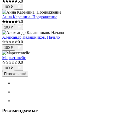
5.0
100
₽
Анна Каренина. Продолжение
5.0
100
₽
Александр Калашников. Начало
0.0
100
₽
Маркетплейс
0.0
100
₽
Показать ещё
Рекомендуемые