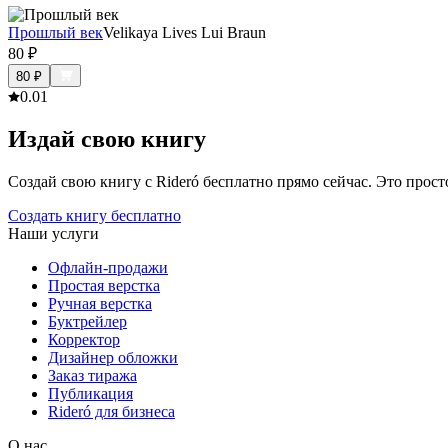
Прошлый век
Velikaya Lives Lui Braun
80
₽
80
₽
0.0
1
Издай свою книгу
Создай свою книгу с Rideró бесплатно прямо сейчас. Это просто,
Создать книгу бесплатно
Наши услуги
Офлайн-продажи
Простая верстка
Ручная верстка
Буктрейлер
Корректор
Дизайнер обложки
Заказ тиража
Публикация
Rideró для бизнеса
О нас