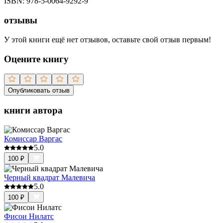
ISBN:
978-5-0064-9292-9
отзывы
У этой книги ещё нет отзывов, оставьте свой отзыв первым!
Оцените книгу
Опубликовать отзыв
книги автора
Комиссар Варгас
5.0
100
₽
Черный квадрат Малевича
5.0
100
₽
Фисои Нилатс