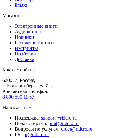
llm.txt
Магазин
Электронные книги
Аудиокниги
Новинки
Бесплатные книги
Импринты
Подборки
Доставка
Как нас найти?
620027
,
Россия
,
г. Екатеринбург, а/я 313
Контактный телефон
:
8 800 500 11 67
Написать нам
Поддержка
:
support@ridero.ru
Печать тиража
:
print@ridero.ru
Вопросы по услугам
:
order@ridero.ru
PR
:
pr@ridero.ru