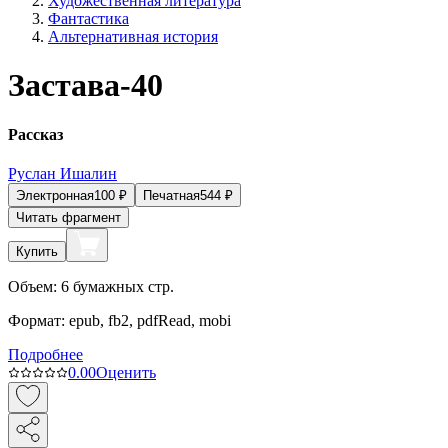
Художественная литература
Фантастика
Альтернативная история
Застава-40
Рассказ
Руслан Ишалин
Электронная
100
₽
Печатная
544
₽
Читать фрагмент
Купить
Объем:
6
бумажных стр.
Формат:
epub, fb2, pdfRead, mobi
Подробнее
0.0
0
Оценить