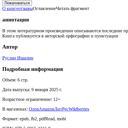
Пожаловаться
О книге
отзывы
Оглавление
Читать фрагмент
аннотация
В этом литературном произведении описываются последние пре
Книга публикуется в авторской орфографии и пунктуации
Автор
Руслан Ишалин
Подробная информация
Объем:
6
стр.
Дата выпуска:
9 января 2025 г.
Возрастное ограничение:
12
+
В магазинах:
Ozon
Amazon
ЛитРес
Wildberries
Формат:
epub, fb2, pdfRead, mobi