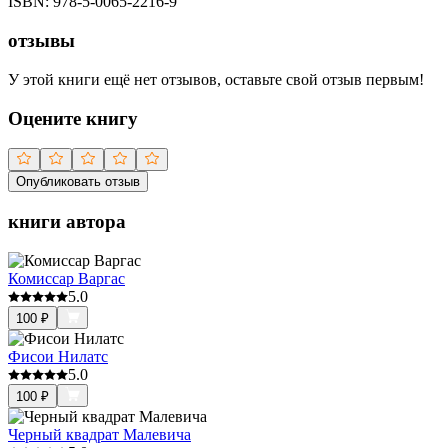
ISBN:
978-5-0065-2216-9
отзывы
У этой книги ещё нет отзывов, оставьте свой отзыв первым!
Оцените книгу
Опубликовать отзыв
книги автора
Комиссар Варгас
5.0
100
₽
Фисои Нилатс
5.0
100
₽
Черный квадрат Малевича