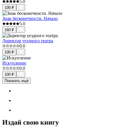
5.0
100
₽
Знак бесконечности. Начало
5.0
160
₽
Директор уездного театра
0.0
100
₽
Искупление
0.0
100
₽
Показать ещё
Издай свою книгу