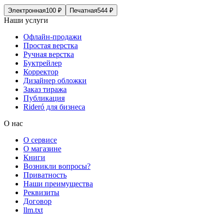
Электронная
100
₽
Печатная
544
₽
Наши услуги
Офлайн-продажи
Простая верстка
Ручная верстка
Буктрейлер
Корректор
Дизайнер обложки
Заказ тиража
Публикация
Rideró для бизнеса
О нас
О сервисе
О магазине
Книги
Возникли вопросы?
Приватность
Наши преимущества
Реквизиты
Договор
llm.txt