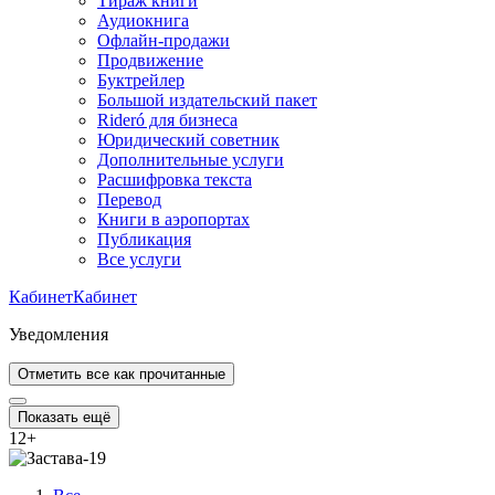
Тираж книги
Аудиокнига
Офлайн-продажи
Продвижение
Буктрейлер
Большой издательский пакет
Rideró для бизнеса
Юридический советник
Дополнительные услуги
Расшифровка текста
Перевод
Книги в аэропортах
Публикация
Все услуги
Кабинет
Кабинет
Уведомления
Отметить все как прочитанные
Показать ещё
12
+