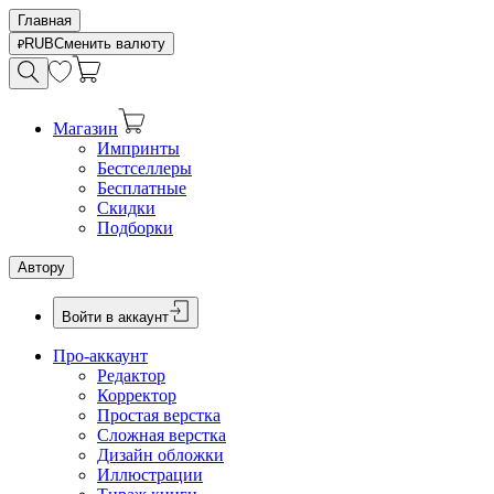
Главная
RUB
Сменить валюту
Магазин
Импринты
Бестселлеры
Бесплатные
Скидки
Подборки
Автору
Войти в аккаунт
Про-аккаунт
Редактор
Корректор
Простая верстка
Сложная верстка
Дизайн обложки
Иллюстрации