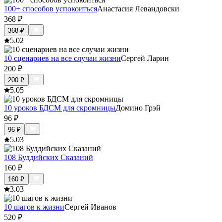
100+ способов успокоиться
Анастасия Левандовски
368
₽
368
₽
5.0
2
10 сценариев на все случаи жизни
Сергей Ларин
200
₽
200
₽
5.0
5
10 уроков БДСМ для скромницы
Домино Грэй
96
₽
96
₽
5.0
3
108 Буддийских Сказаний
160
₽
160
₽
3.0
3
10 шагов к жизни
Сергей Иванов
520
₽