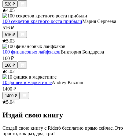
520
₽
4.0
5
100 секретов кратного роста прибыли
Мария Сергеева
516
₽
516
₽
5.0
3
100 финансовых лайфхаков
Виктория Бондарева
160
₽
160
₽
5.0
2
10 фишек в маркетинге
Andrey Kuzmin
1400
₽
1400
₽
5.0
4
Издай свою книгу
Создай свою книгу с Rideró бесплатно прямо сейчас. Это
просто, как раз, два, три!