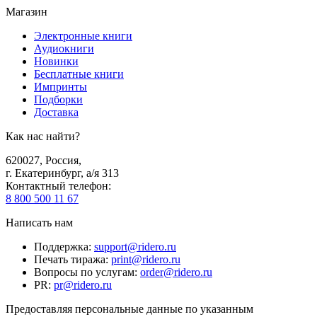
Магазин
Электронные книги
Аудиокниги
Новинки
Бесплатные книги
Импринты
Подборки
Доставка
Как нас найти?
620027
,
Россия
,
г. Екатеринбург, а/я 313
Контактный телефон
:
8 800 500 11 67
Написать нам
Поддержка
:
support@ridero.ru
Печать тиража
:
print@ridero.ru
Вопросы по услугам
:
order@ridero.ru
PR
:
pr@ridero.ru
Предоставляя персональные данные по указанным