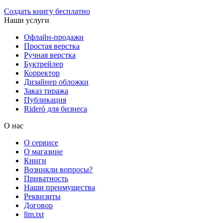
Создать книгу бесплатно
Наши услуги
Офлайн-продажи
Простая верстка
Ручная верстка
Буктрейлер
Корректор
Дизайнер обложки
Заказ тиража
Публикация
Rideró для бизнеса
О нас
О сервисе
О магазине
Книги
Возникли вопросы?
Приватность
Наши преимущества
Реквизиты
Договор
llm.txt