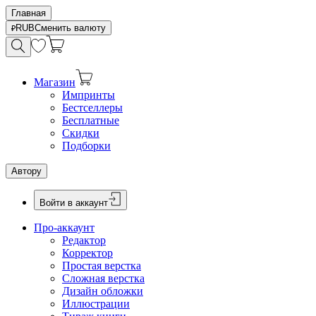
Главная
RUB
Сменить валюту
Магазин
Импринты
Бестселлеры
Бесплатные
Скидки
Подборки
Автору
Войти в аккаунт
Про-аккаунт
Редактор
Корректор
Простая верстка
Сложная верстка
Дизайн обложки
Иллюстрации