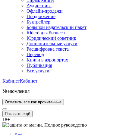
Тираж книги
Аудиокнига
Офлайн-продажи
Продвижение
Буктрейлер
Большой издательский пакет
Rideró для бизнеса
Юридический советник
Дополнительные услуги
Расшифровка текста
Перевод
Книги в аэропортах
Публикация
Все услуги
Кабинет
Кабинет
Уведомления
Отметить все как прочитанные
Показать ещё
18
+