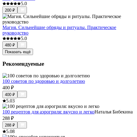
5.0
200
₽
Магия. Сильнейшие обряды и ритуалы. Практическое
руководство
5.0
480
₽
Показать ещё
Рекомендуемые
100 советов по здоровью и долголетию
400
₽
400
₽
5.0
3
100 рецептов для аэрогриля: вкусно и легко
Наталья Бибекина
288
₽
288
₽
5.0
8