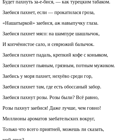
Будет пахнуть за-е-бися, — как турецким табаком.
Заебися пахнет, если — прокатилася гроза,
«Нашатыркой» заебися, аж навыпучку глаза.
Заебися пахнет мясо: на шампуре шашлычок,
И копчёнистое сало, и севрюжий балычок.
Заебися пахнет падаль, крепкий кофе с коньяком,
Заебися пахнет пьяным, грязным, потным мужиком.
Заебись у моря пахнет, нехуёво среди гор,
Заебися пахнет там, где есть обоссаный забор.
Заебися пахнут розы. Розы были? Всё равно,
Розы пахнут заебися! Даже лучше, чем говно!
Миллионы ароматов заебательских вокруг,
Только что всего приятней, можешь ли сказать,
мой друг?