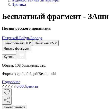
Художественная литература
Эротика
Бесплатный фрагмент - ЗА
Поэзия русского приапизма
Патрикей Бобун-Борода
Электронная
100
₽
Печатная
685
₽
Читать фрагмент
Купить
Объем:
108
бумажных стр.
Формат:
epub, fb2, pdfRead, mobi
Подробнее
0.0
0
Оценить
Пожаловаться