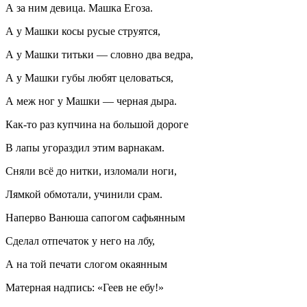
А за ним девица. Машка Егоза.
А у Машки косы русые струятся,
А у Машки титьки — словно два ведра,
А у Машки губы любят целоваться,
А меж ног у Машки — черная дыра.
Как-то раз купчина на большой дороге
В лапы угораздил этим варнакам.
Сняли всё до нитки, изломали ноги,
Лямкой обмотали, учинили срам.
Наперво Ванюша сапогом сафьянным
Сделал отпечаток у него на лбу,
А на той печати слогом окаянным
Матерная надпись: «Геев не ебу!»