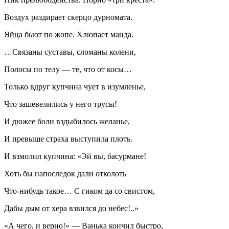
Воздух раздирает скерцо дурномата.
Яйца бьют по жопе. Хлюпает манда.
…Связаны суставы, сломаны колени,
Полосы по телу — те, что от косы…
Только вдруг купчина чует в изумленье,
Что зашевелились у него трусы!
И дюжее боли вздыбилось желанье,
И превыше страха выступила плоть.
И взмолил купчина: «Эй вы, басурмане!
Хоть бы напоследок дали отколоть
Что-нибудь такое… С гиком да со свистом,
Дабы дым от хера взвился до небес!..»
«А чего, и верно!» — Ванька кончил быстро,