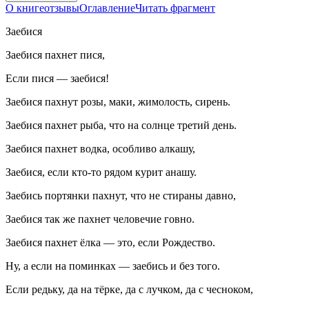
О книге
отзывы
Оглавление
Читать фрагмент
Заебися
Заебися пахнет пися,
Если пися — заебися!
Заебися пахнут розы, маки, жимолость, сирень.
Заебися пахнет рыба, что на солнце третий день.
Заебися пахнет водка, особливо алкашу,
Заебися, если кто-то рядом курит анашу.
Заебись портянки пахнут, что не стираны давно,
Заебися так же пахнет человечие говно.
Заебися пахнет ёлка — это, если Рождество.
Ну, а если на поминках — заебись и без того.
Если редьку, да на тёрке, да с лучком, да с чесноком,