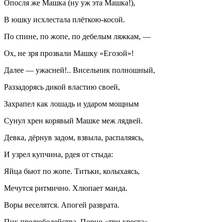
Опосля же Машка (ну уж эта Машка!),
В юшку исхлестала плёткою-косой.
По спине, по жопе, по дебелым ляжкам, —
Ох, не зря прозвали Машку «Егозой»!
Далее — ужасней!.. Висельник полношный,
Раззадорясь дикой властию своей,
Захрапел как лошадь и ударом мощным
Сунул хрен корявый Машке меж лядвей.
Девка, дёрнув задом, взвыла, распаляясь,
И узрел купчина, рдея от стыда:
Яйца бьют по жопе. Титьки, колыхаясь,
Мечутся ритмично. Хлюпает манда.
Воры веселятся. Апогей разврата.
Пик прелюбодейства. Порно «три креста».