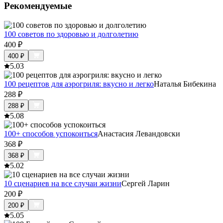
Рекомендуемые
100 советов по здоровью и долголетию
400
₽
400
₽
5.0
3
100 рецептов для аэрогриля: вкусно и легко
Наталья Бибекина
288
₽
288
₽
5.0
8
100+ способов успокоиться
Анастасия Левандовски
368
₽
368
₽
5.0
2
10 сценариев на все случаи жизни
Сергей Ларин
200
₽
200
₽
5.0
5