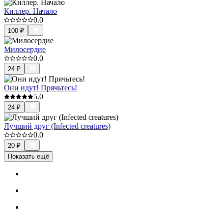
Киллер. Начало
0.0
100
₽
Милосердие
0.0
24
₽
Они идут! Прячьтесь!
5.0
24
₽
Лучший друг (Infected creatures)
0.0
20
₽
Показать ещё