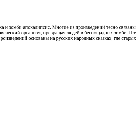
ика и зомби-апокалипсис. Многие из произведений тесно связан
ловеческий организм, превращая людей в беспощадных зомби. По
роизведений основаны на русских народных сказках, где стары