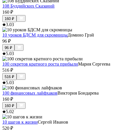
108 Буддийских Сказаний
160
₽
160
₽
3.0
3
10 уроков БДСМ для скромницы
Домино Грэй
96
₽
96
₽
5.0
3
100 секретов кратного роста прибыли
Мария Сергеева
516
₽
516
₽
5.0
3
100 финансовых лайфхаков
Виктория Бондарева
160
₽
160
₽
5.0
2
10 шагов к жизни
Сергей Иванов
520
₽