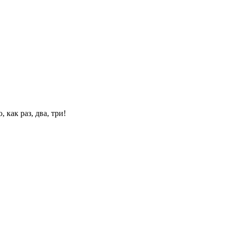
 как раз, два, три!