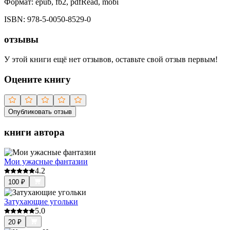
Формат:
epub, fb2, pdfRead, mobi
ISBN:
978-5-0050-8529-0
отзывы
У этой книги ещё нет отзывов, оставьте свой отзыв первым!
Оцените книгу
Опубликовать отзыв
книги автора
Мои ужасные фантазии
4.2
100
₽
Затухающие угольки
5.0
20
₽