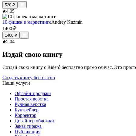
520
₽
4.0
5
10 фишек в маркетинге
Andrey Kuzmin
1400
₽
1400
₽
5.0
4
Издай свою книгу
Создай свою книгу с Rideró бесплатно прямо сейчас. Это просто,
Создать книгу бесплатно
Наши услуги
Офлайн-продажи
Простая верстка
Ручная верстка
Буктрейлер
Корректор
Дизайнер обложки
Заказ тиража
Публикация