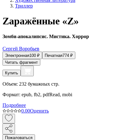
Художественная литература
Триллер
Zаражённые «Z»
Зомби-апокалипсис. Мистика. Хоррор
Сергей Воробьев
Электронная
100
₽
Печатная
774
₽
Читать фрагмент
Купить
Объем:
232
бумажных стр.
Формат:
epub, fb2, pdfRead, mobi
Подробнее
0.0
0
Оценить
Пожаловаться