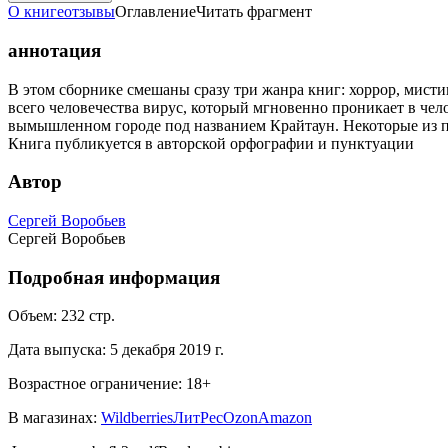
О книге
отзывы
Оглавление
Читать фрагмент
аннотация
В этом сборнике смешаны сразу три жанра книг: хоррор, мист
всего человечества вирус, который мгновенно проникает в че
вымышленном городе под названием Крайтаун. Некоторые из п
Книга публикуется в авторской орфографии и пунктуации
Автор
Сергей Воробьев
Сергей Воробьев
Подробная информация
Объем:
232
стр.
Дата выпуска:
5 декабря 2019 г.
Возрастное ограничение:
18
+
В магазинах:
Wildberries
ЛитРес
Ozon
Amazon