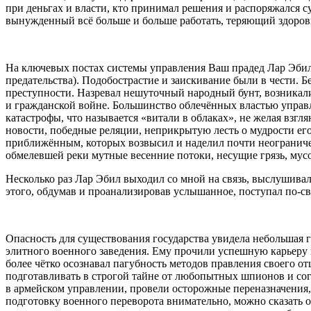
при деньгах и власти, кто принимал решения и распоряжался с
вынужденный всё больше и больше работать, теряющий здоровье
На ключевых постах системы управления Ваш прадед Лар Эбил
предательства). Подобострастие и заискивание были в чести. Б
преступности. Назревал нешуточный народный бунт, возникали 
и гражданской
войн
е. Большинство облечённых властью управ
катастрофы, что называется «витали в облаках», не желая вз
новости, победные реляции, неприкрытую лесть о мудрости ег
приближённым, которых возвысил и наделил почти неограничен
обмелевшей реки мутные весенние потоки, несущие грязь, мусо
Несколько раз Лар Эбил выходил со мной на связь, выслушивал
этого, обдумав и проанализировав услышанное, поступал по-св
Опасность для существования государства увидела небольшая 
элитного военного заведения. Ему прочили успешную карьеру 
более чётко осознавал пагубность методов правления своего 
подготавливать в строгой тайне от любопытных шпионов и сог
в армейском управлении, провели осторожные переназначения,
подготовку военного переворота внимательно, можно сказать