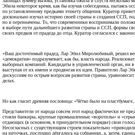
Запищал зуммер вызова, установка ожила и спустя несколько 
Эбила некоторое время, как бы изучая собеседника, пытаясь ос
по установленному предками этикету общения. Куратор приветс
досконально изучал историю своей страны и создания ССП, по
но и переиначены. То, что современники воспринимали положи
в выборе пути дальнейшего развития страны и ССП, формы сво
своих предков от прадеда до отца. Куратор согласился с закон
«Ваш досточтимый прадед, Лар Эбил Миролюбивый, решил вест
«демократия» подразумевает, как бы, власть народа. Реализов
выборных компаний. Кандидаты в управленческий орган, ни в 
выступая от их имени и продвигая их идеи. Правителю Лар Эби
дискуссиям по острым вопросам развития страны, уравновесит
делах.
Но как гласит древняя пословица: «Чётко было на пластбумаге,
Представители от народа совсем этот народ фактически не пре
стояли банкиры, крупные промышленные «воротилы» и «серые 
отдающих (в основном, в принудительном порядке) свои голос
Несогласных с существующим строем показательно «приводили
на ниточках, послушно дёргались на собраниях, а, затем, еди