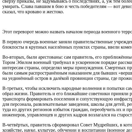
сверху приказы, не задумываясь о последствиях, а, уж тем бол
умирать. Слава павшим в бою и честь победителям — вот деви
сказал, что кроваво и жестоко.
Этот переворот можно назвать началом периода военного
терр
В первую очередь военные заняли правительственные учреждени
блокпосты в крупных населённых пунктах страны, ввели комен
Во-вторых, были арестованы: сам правитель, его приближённ
Тором Эбилом военный трибунал в ускоренном порядке рассма
интересам страны, определял меры принуждения. Смертных пр
были самым распространённым наказанием для бывших «вершите
на уединённый остров в далёкой провинции страны, где прожи
В-третьих, чтобы исключить народные волнения и попытки само
образ жизни. Правитель и его ближайшие советники приняли р
транспорта формировать поселения и сопутствующую инфраструк
для персонала, развлекательные заведения, школы для детей, р
туда из других регионов избыток граждан, переобучить их и п
инженеров, управленцев и других кадров возлагался на старос
В-четвёртых, правитель сформировал Совет Мудрейших, в кото
хозяйстве, науке, культуре, обучении и воспитании (военно