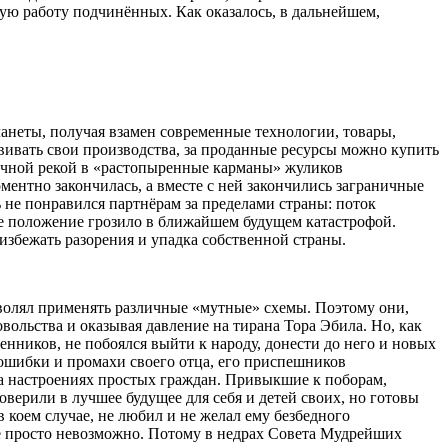
ную работу подчинённых. Как оказалось, в дальнейшем,
ланеты, получая взамен современные технологии, товары,
вивать свои производства, за проданные ресурсы можно купить
нечной рекой в «растопыренные карманы» жуликов
ментно закончилась, а вместе с ней закончились заграничные
ь не понравился партнёрам за пределами страны: поток
кое положение грозило в ближайшем будущем катастрофой.
збежать разорения и упадка собственной страны.
зволял применять различные «мутные» схемы. Поэтому они,
ольства и оказывая давление на тирана Тора Эбила. Но, как
нников, не побоялся выйти к народу, донести до него и новых
 ошибки и промахи своего отца, его приспешников
а настроениях простых граждан. Привыкшие к поборам,
оверили в лучшее будущее для себя и детей своих, но готовы
 коем случае, не любил и не желал ему безбедного
ане просто невозможно. Потому в недрах Совета Мудрейших