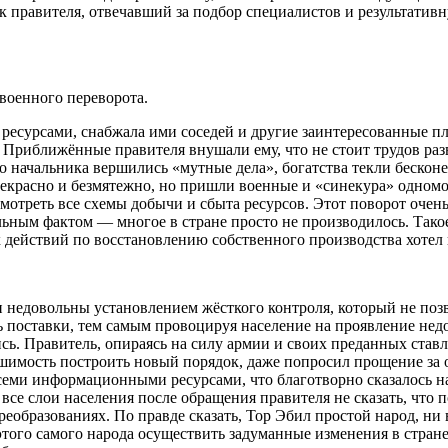
к правителя, отвечавший за подбор специалистов и результатив
военного переворота.
 ресурсами, снабжала ими соседей и другие заинтересованные п
 Приближённые правителя внушали ему, что не стоит трудов раз
его начальника вершились «мутные дела», богатства текли беско
рекрасно и безмятежно, но пришли военные и «синекура» одномо
смотреть все схемы добычи и сбыта ресурсов. Этот поворот очен
чальным фактом — многое в стране просто не производилось. Та
ействий по восстановлению собственного производства хотел и
и недовольны установлением жёсткого контроля, который не по
поставки, тем самым провоцируя население на проявление недов
ь. Правитель, опираясь на силу армии и своих преданных ставле
решимость построить новый порядок, даже попросил прощение за
всеми информационными ресурсами, что благотворно сказалось н
все слои населения после обращения правителя не сказать, что п
образованиях. По правде сказать, Тор Эбил простой народ, ни в
ез этого самого народа осуществить задуманные изменения в стр