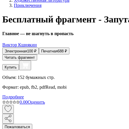
Художественная литература
Приключения
Бесплатный фрагмент - Запут
Главное — не шагнуть в пропасть
Виктор Кшнякин
Электронная
100
₽
Печатная
688
₽
Читать фрагмент
Купить
Объем:
152
бумажных стр.
Формат:
epub, fb2, pdfRead, mobi
Подробнее
0.0
0
Оценить
Пожаловаться