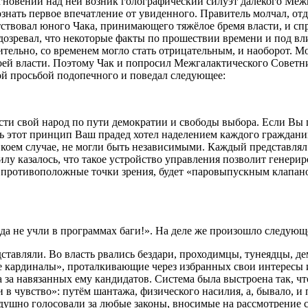
мгновений над ней возник голографический силуэт далёкого Меж
ознать первое впечатление от увиденного. Правитель молчал, от
твовал юного Чака, принимающего тяжёлое бремя власти, и спро
дозревал, что некоторые факты по прошествии времени и под вл
тельно, со временем могло стать отрицательным, и наоборот. М
ей власти. Поэтому Чак и попросил Межгалактического Советни
ной просьбой подопечного и поведал следующее:
и свой народ по пути демократии и свободы выбора. Если Вы по
ать этот принцип Ваш прадед хотел наделением каждого граждани
коем случае, не могли быть независимыми. Каждый представлял
лу казалось, что такое устройство управления позволит генери
 противоположные точки зрения, будет «паровыпускным клапано
 да не учли в программах баги!». На деле же произошло следующ
дставляли. Во власть рвались бездари, проходимцы, тунеядцы, д
кардиналы», проталкивающие через избранных свои интересы и 
а за навязанных ему кандидатов. Система была выстроена так, 
 в чувство»: путём шантажа, физического
насил
ия, а, бывало, 
нодушно голосовали за любые законы, вносимые на рассмотрение 