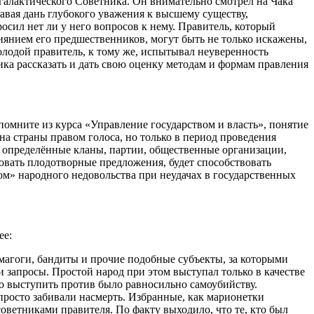
галактического Советника. Он внимательно смотрел на Чака
давая дань глубокого уважения к высшему существу,
сил нет ли у него вопросов к нему. Правитель, который
иянием его предшественников, могут быть не только искажены,
олодой правитель, к тому же, испытывал неуверенность
ка рассказать и дать свою оценку методам и формам правления
мните из курса «Управление государством и власть», понятие
на страны правом голоса, но только в период проведения
 определённые кланы, партии, общественные организации,
ровать плодотворные предложения, будет способствовать
м» народного недовольства при неудачах в государственных
ее:
емагоги, бандиты и прочие подобные субъекты, за которыми
запросы. Простой народ при этом выступал только в качестве
что выступить против было равносильно
самоубий
ству.
и просто забивали насмерть. Избранные, как марионетки
советниками правителя. По факту выходило, что те, кто был