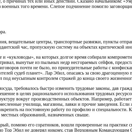
ее, о причинах тех или иных действий. Сказано начальником: «Ум
з военных того времени. Слепое подчинение помогло заговорщик
о
ра.
я, вещательные центры, транспортные развязки, пункты отправк
дантский час, пропускную систему на объектах критической ин
ые и «кукловоды», на которых долгое время собирали компроме
тривал, вынутые из пыльных недр несгораемых сейфов, предост
иговоров почти не было, но принудительные работы с конфиск
лей судеб планет». Лар Эбил, опасаясь за свою драгоценную пе
л под неусыпным контролем стражей до конца своего жизненног
суда, требовалось быстро изменить трудовые законы, дав гражд
ешение в целях рационального использования трудовых ресурсо
туру вокруг производственных объектов. Например, работает в 
емесленные училища, магазины, лавки и прочие заведения. Если ж
рикрепить на постоянную работу по профилю и специальности. К
т местных образований, назначенных свыше.
рый, помимо его соратников, вошли проверенные на практике с
е дело Тор Эбил не доверял никому, став Верховным Командующ