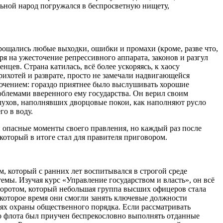
льной народ погружался в беспросветную нищету,
ощались любые выходки, ошибки и промахи (кроме, разве что,
ря на ужесточение репрессивного аппарата, законов и разгул
ев. Страна катилась, всё более ускоряясь, к хаосу
прихотей и
разврат
е, просто не замечали надвигающейся
лючением: гораздо приятнее было выслушивать хорошие
облемами вверенного ему государства. Он верил своим
слухов, наполнявших дворцовые покои, как наполняют русло
о в воду.
и опасные моменты своего правления, но каждый раз после
который в итоге стал для правителя приговором.
, который с ранних лет воспитывался в строгой среде
мы. Изучая курс «Управление государством и власть», он всё
еворотом, который небольшая группа высших офицеров стала
екоторое время они смогли занять ключевые должности
ях охраны общественного порядка. Если рассматривать
о флота был приучен беспрекословно выполнять отданные