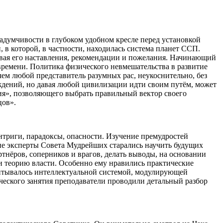
адумчивости в глубоком удобном кресле перед установкой
 в которой, в частности, находилась система планет ССП.
вая его наставления, рекомендации и пожелания. Начинающий
 времени. Политика физического невмешательства в развитие
м любой представитель разумных рас, неукоснительно, без
ждений, но давая любой цивилизации идти своим путём, может
ия», позволяющего выбрать правильный вектор своего
цов».
интриги, парадоксы, опасности. Изучение премудростей
щие эксперты Совета Мудрейших старались научить будущих
нёров, соперников и врагов, делать выводы, на основании
и теорию власти. Особенно ему нравились практические
итывалось интеллектуальной системой, модулирующей
еского занятия преподаватели проводили детальный разбор