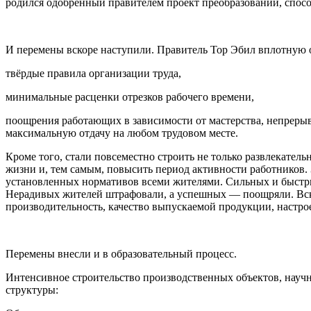
родился одобренный правителем проект преобразований, спосо
И перемены вскоре наступили. Правитель Тор Эбил вплотную о
твёрдые правила организации труда,
минимальные расценки отрезков рабочего времени,
поощрения работающих в зависимости от мастерства, непреры
максимальную отдачу на любом трудовом месте.
Кроме того, стали повсеместно строить не только развлекател
жизни и, тем самым, повысить период активности работников.
установленных нормативов всеми жителями. Сильных и быстры
Нерадивых жителей штрафовали, а успешных — поощряли. Вско
производительность, качество выпускаемой продукции, настро
Перемены внесли и в образовательный процесс.
Интенсивное строительство производственных объектов, науч
структуры: