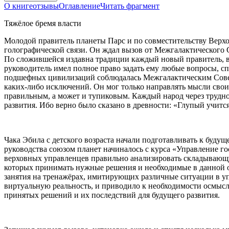
О книге
отзывы
Оглавление
Читать фрагмент
Тяжёлое бремя власти
Молодой правитель планеты Парс и по совместительству Верх
голографической связи. Он ждал вызов от Межгалактического
По сложившейся издавна традиции каждый новый правитель, в
руководитель имел полное право задать ему любые вопросы, сп
подшефных цивилизаций соблюдалась Межгалактическим Советни
каких-либо исключений. Он мог только направлять мысли свои
правильным, а может и тупиковым. Каждый народ через трудно
развития. Ибо верно было сказано в древности: «Глупый учитс
Чака Эбила с детского возраста начали подготавливать к буду
руководства союзом планет начиналось с курса «Управление г
верховных управленцев правильно анализировать складывающую
которых принимать нужные решения и необходимые в данной о
занятия на тренажёрах, имитирующих различные ситуации в 
виртуальную реальность, и приводило к необходимости осмыс
принятых решений и их последствий для будущего развития.