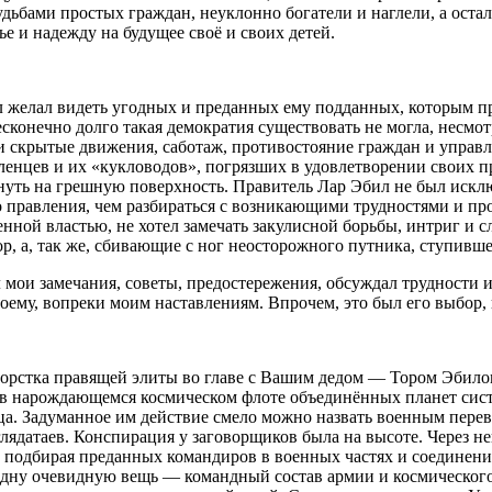
удьбами простых граждан, неуклонно богатели и наглели, а оста
 и надежду на будущее своё и своих детей.
 желал видеть угодных и преданных ему подданных, которым пр
есконечно долго такая демократия существовать не могла, несмот
скрытые движения, саботаж, противостояние граждан и управленц
ленцев и их «кукловодов», погрязших в удовлетворении своих 
глянуть на грешную поверхность. Правитель Лар Эбил не был иск
о правления, чем разбираться с возникающими трудностями и пр
ной властью, не хотел замечать закулисной борьбы, интриг и 
р, а, так же, сбивающие с ног неосторожного путника, ступившег
 мои замечания, советы, предостережения, обсуждал трудности 
оему, вопреки моим наставлениям. Впрочем, это был его выбор, 
горстка правящей элиты во главе с Вашим дедом — Тором Эбилом
в нарождающемся космическом флоте объединённых планет систе
отца. Задуманное им действие смело можно назвать военным пер
лядатаев. Конспирация у заговорщиков была на высоте. Через н
 подбирая преданных командиров в военных частях и соединени
 одну очевидную вещь — командный состав армии и космическог