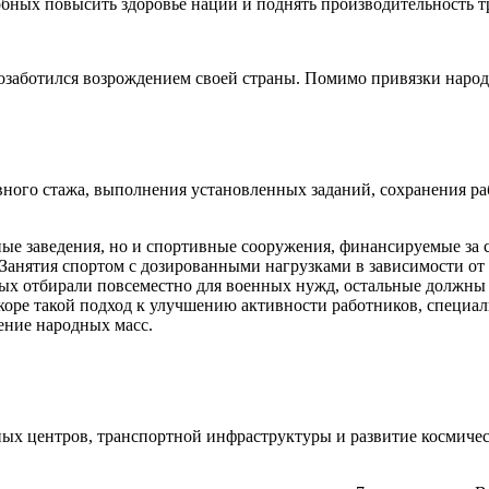
бных повысить здоровье нации и поднять производительность тр
заботился возрождением своей страны. Помимо привязки народа
вного стажа, выполнения установленных заданий, сохранения р
ьные заведения, но и спортивные сооружения, финансируемые за 
 Занятия спортом с дозированными нагрузками в зависимости от
х отбирали повсеместно для военных нужд, остальные должны б
ре такой подход к улучшению активности работников, специал
ение народных масс.
ных центров, транспортной инфраструктуры и развитие космиче