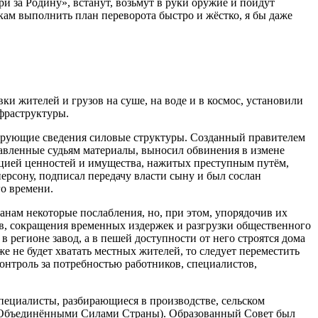
ри за Родину», встанут, возьмут в руки оружие и пойдут
ам выполнить план переворота быстро и жёстко, я бы даже
и жителей и грузов на суше, на воде и в космос, установили
фраструктуры.
тирующие сведения силовые структуры. Созданный правителем
авленные судьям материалы, выносил обвинения в измене
ацией ценностей и имущества, нажитых преступным путём,
рсону, подписал передачу власти сыну и был сослан
о времени.
анам некоторые послабления, но, при этом, упорядочив их
в, сокращения временных издержек и разгрузки общественного
регионе завод, а в пешей доступности от него строятся дома
е не будет хватать местных жителей, то следует переместить
онтроль за потребностью работников, специалистов,
пециалисты, разбирающиеся в производстве, сельском
им Объединёнными Силами Страны). Образованный Совет был