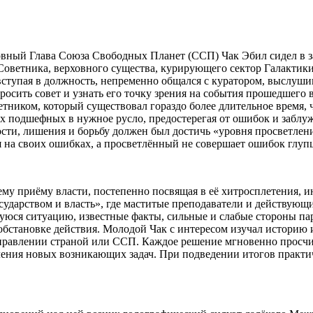
овный Глава Союза Свободных Планет (ССП) Чак Эбил сидел в з
 Советника, верховного существа, курирующего
сектор
Галактики,
ступая в должность, непременно общался с куратором, выслуши
росить совет и узнать его точку зрения на события прошедшего
ком, который существовал гораздо более длительное время, че
х подшефных в нужное русло, предостерегая от ошибок и заблу
сти, лишения и борьбу должен был достичь «уровня просветлен
я на своих ошибках, а просветлённый не совершает ошибок глуп
щему приёму власти, постепенно посвящая в её хитросплетения, 
осударством и власть», где маститые преподаватели и действую
ся ситуацию, известные факты, сильные и слабые стороны парт
бстановке действия. Молодой Чак с интересом изучал историю 
управлении страной или ССП. Каждое решение мгновенно просч
ления новых возникающих задач. При подведении итогов практич