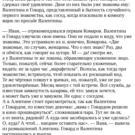
сдержал своё удивление. Двое из них были уже знакомы ему:
Валентина и Говард, представленный в бытность случайного,
первого знакомства, как сосед, когда втаскивали в комнату
ящик по просьбе Валентины.
— Иван, — отрекомендовался первым Комаров. Валентина
и Говард озвучили свои имена. Они не подали и виду, что уже
знакомы. Это устраивало их и, конечно, Комарова. «Две
знакомые, по случаю, женщины. Что о них знаю? Раз, два
и обчёлся, как говорят на хуторе. М — да! смотри же,
а у Валентины те же локоны, обрамляющие ухоженное лицо.
Только, пожалуй, сейчас более старательно ухоженные,
видать: не за один час „марафетила“. Волосы, как тогда при
знакомстве, встряхнула, чтоб показать их роскошный вид.
Те же чёртики пляшут в зрачках, но, пожалуй, уже не раз
удовлетворённые. Месяц минул с той встречи. Всё служба, да
известная замкнутость казармы, ей что: замуж хочется,
а может быть уже и замужем. Не одна: с соседом.
А к Алевтине стоит присмотреться, так как Валентина
с Говардом, по известию девочки: „мама с Говардом решили
в кино прошвырнуться“, сложившаяся пара. Тут не ля-ля,
а от винта, рядовой! А куда они засобирались и уже оделись?
О, куда? А чтоб… наедине оставить нас». — Ваня, — вывела
из размышлений Алевтина. Говард и Валентина
распрошались и вышли.