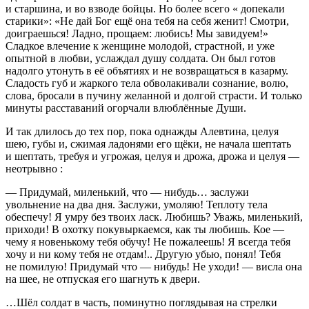
и старшина, и во взводе бойцы. Но более всего « допекали
старики»: «Не дай Бог ещё она тебя на себя женит! Смотри,
доиграешься! Ладно, прощаем: любись! Мы завидуем!»
Сладкое влечение к женщине молодой, страстной, и уже
опытной в любви, услаждал душу солдата. Он был готов
надолго утонуть в её объятиях и не возвращаться в казарму.
Сладость губ и жаркого тела обволакивали сознание, волю,
слова, бросали в пучину желанной и долгой страсти. И только
минуты расставаний огорчали влюблённые Души.
И так длилось до тех пор, пока однажды Алевтина, целуя
шею, губы и, сжимая ладонями его щёки, не начала шептать
и шептать, требуя и угрожая, целуя и дрожа, дрожа и целуя —
неотрывно :
— Придумай, миленький, что — нибудь… заслужи
увольнение на два дня. Заслужи, умоляю! Теплоту тела
обеспечу! Я умру без твоих ласк. Любишь? Уважь, миленький,
приходи! В охотку покувыркаемся, как ты любишь. Кое —
чему я новенькому тебя обучу! Не пожалеешь! Я всегда тебя
хочу и ни кому тебя не отдам!.. Другую убью, понял! Тебя
не помилую! Придумай что — нибудь! Не уходи! — висла она
на шее, не отпуская его шагнуть к двери.
…Шёл солдат в часть, поминутно поглядывая на стрелки