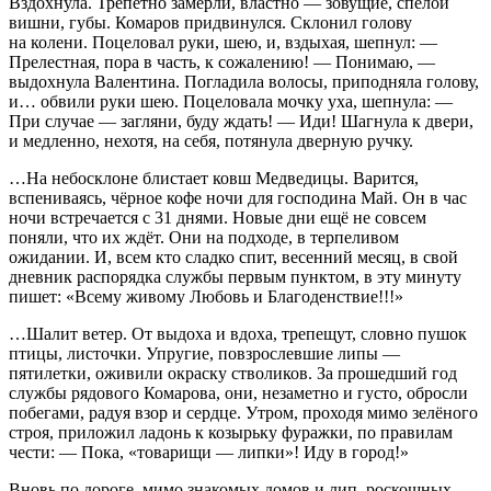
Вздохнула. Трепетно замерли, властно — зовущие, спелой
вишни, губы. Комаров придвинулся. Склонил голову
на колени. Поцеловал руки, шею, и, вздыхая, шепнул: —
Прелестная, пора в часть, к сожалению! — Понимаю, —
выдохнула Валентина. Погладила волосы, приподняла голову,
и… обвили руки шею. Поцеловала мочку уха, шепнула: —
При случае — загляни, буду ждать! — Иди! Шагнула к двери,
и медленно, нехотя, на себя, потянула дверную ручку.
…На небосклоне блистает ковш Медведицы. Варится,
вспениваясь, чёрное кофе ночи для господина Май. Он в час
ночи встречается с 31 днями. Новые дни ещё не совсем
поняли, что их ждёт. Они на подходе, в терпеливом
ожидании. И, всем кто сладко спит, весенний месяц, в свой
дневник распорядка службы первым пунктом, в эту минуту
пишет: «Всему живому Любовь и Благоденствие!!!»
…Шалит ветер. От выдоха и вдоха, трепещут, словно пушок
птицы, листочки. Упругие, повзрослевшие липы —
пятилетки, оживили окраску стволиков. За прошедший год
службы рядового Комарова, они, незаметно и густо, обросли
побегами, радуя взор и сердце. Утром, проходя мимо зелёного
строя, приложил ладонь к козырьку фуражки, по правилам
чести: — Пока, «товарищи — липки»! Иду в город!»
Вновь по дороге, мимо знакомых домов и лип, роскошных,