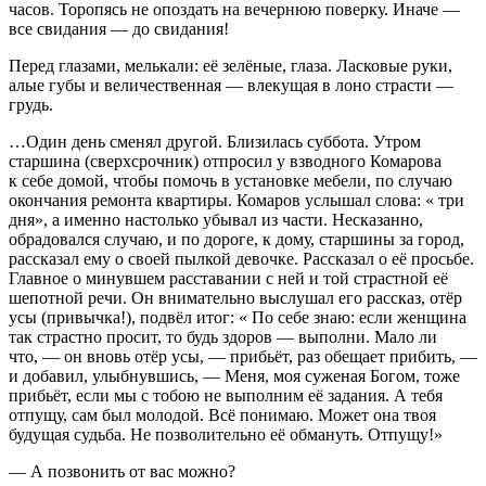
часов. Торопясь не опоздать на вечернюю поверку. Иначе —
все свидания — до свидания!
Перед глазами, мелькали: её зелёные, глаза. Ласковые руки,
алые губы и величественная — влекущая в лоно страсти —
грудь.
…Один день сменял другой. Близилась суббота. Утром
старшина (сверхсрочник) отпросил у взводного Комарова
к себе домой, чтобы помочь в установке мебели, по случаю
окончания ремонта квартиры. Комаров услышал слова: « три
дня», а именно настолько убывал из части. Несказанно,
обрадовался случаю, и по дороге, к дому, старшины за город,
рассказал ему о своей пылкой девочке. Рассказал о её просьбе.
Главное о минувшем расставании с ней и той страстной её
шепотной речи. Он внимательно выслушал его рассказ, отёр
усы (привычка!), подвёл итог: « По себе знаю: если женщина
так страстно просит, то будь здоров — выполни. Мало ли
что, — он вновь отёр усы, — прибьёт, раз обещает прибить, —
и добавил, улыбнувшись, — Меня, моя суженая Богом, тоже
прибьёт, если мы с тобою не выполним её задания. А тебя
отпущу, сам был молодой. Всё понимаю. Может она твоя
будущая судьба. Не позволительно её обмануть. Отпущу!»
— А позвонить от вас можно?