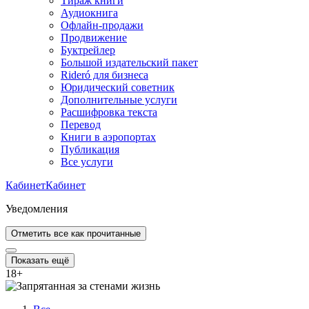
Тираж книги
Аудиокнига
Офлайн-продажи
Продвижение
Буктрейлер
Большой издательский пакет
Rideró для бизнеса
Юридический советник
Дополнительные услуги
Расшифровка текста
Перевод
Книги в аэропортах
Публикация
Все услуги
Кабинет
Кабинет
Уведомления
Отметить все как прочитанные
Показать ещё
18
+