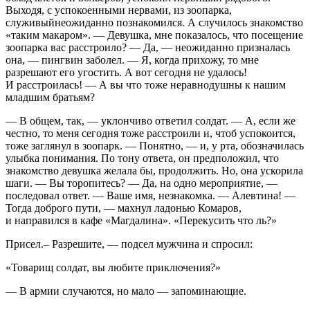
Выходя, с успокоенными нервами, из зоопарка,
служивыйнеожиданно познакомился. А случилось знакомство
«таким макаром». — Девушка, мне показалось, что посещение
зоопарка вас расстроило? — Да, — неожиданно призналась
она, — пингвин заболел. — Я, когда прихожу, то мне
разрешают его угостить. А вот сегодня не удалось!
И расстроилась! — А вы что тоже неравнодушны к нашим
младшим братьям?
— В общем, так, — уклончиво ответил солдат. — А, если же
честно, то меня сегодня тоже расстроили и, чтоб успокоится,
тоже заглянул в зоопарк. — Понятно, — и, у рта, обозначилась
улыбка понимания. По тону ответа, он предположил, что
знакомство девушка желала бы, продолжить. Но, она ускорила
шаги. — Вы торопитесь? — Да, на одно мероприятие, —
последовал ответ. — Ваше имя, незнакомка. — Алевтина! —
Тогда доброго пути, — махнул ладонью Комаров,
и направился в кафе «Магдалина». «Перекусить что ль?»
Присел.– Разрешите, — подсел мужчина и спросил:
«Товарищ солдат, вы любите приключения?»
— В армии случаются, но мало — запоминающие.