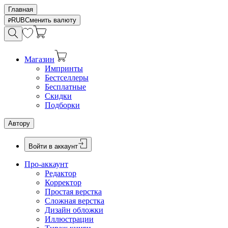
Главная
RUB
Сменить валюту
Магазин
Импринты
Бестселлеры
Бесплатные
Скидки
Подборки
Автору
Войти в аккаунт
Про-аккаунт
Редактор
Корректор
Простая верстка
Сложная верстка
Дизайн обложки
Иллюстрации