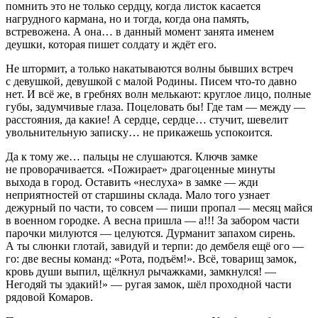
помнить это не только сердцу, когда листок касается
нагрудного кармана, но и тогда, когда она память,
встревожена. А она… в данный момент занята именем
деушки, которая пишет солдату и ждёт его.
Не штормит, а только накатываются волны бывших встреч
с девушкой, девушкой с малой Родины. Писем что-то давно
нет. И всё же, в гребнях волн мелькают: круглое лицо, полные
губы, задумчивые глаза. Поцеловать бы! Где там — между —
расстояния, да какие! А сердце, сердце… стучит, шевелит
увольнительную записку… не прикажешь успокоится.
Да к тому же… пальцы не слушаются. Ключв замке
не проворачивается. «Пожирает» драгоценные минуты
выхода в город. Оставить «неслуха» в замке — жди
неприятностей от старшины склада. Мало того узнает
дежурный по части, то совсем — пиши пропал — месяц майся
в военном городке. А весна пришла — а!!! За забором части
парочки милуются — целуются. Дурманит запахом сирень.
А ты слюнки глотай, завидуй и терпи: до дембеля ещё ого —
го: две весны команд: «Рота, подъём!». Всё, товарищ замок,
кровь души выпил, щёлкнул рычажками, замкнулся! —
Негодяй ты эдакий!» — ругая замок, шёл проходной части
рядовой Комаров.