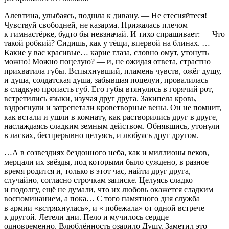
Алевтина, улыбаясь, подшла к дивану. — Не стесняйтеся!
Чувствуй свободней, не казарма. Прижалась плечом
к гимнастёрке, будто бы невзначай. И тихо спрашивает: — Что
такой робкий? Сидишь, как у тёщи, впервой на блинах. …
Какие у вас красивые… карие глаза, словно омут, утонуть
можно! Можно поцелую? — и, не ожидая ответа, страстно
прихватила губы. Вспыхнувший, пламень чувств, ожёг душу,
и душа, солдатская душа, забывшая поцелуи, провалилась
в сладкую пропасть губ. Его губы втянулись в горячий рот,
встретились языки, изучая друг друга. Закипела кровь,
вздрогнули и затрепетали кроветворные вены. Он не помнит,
как встали и ушли в комнату, как растворились друг в друге,
наслаждаясь сладким земным действом. Обнявшись, утонули
в ласках, беспрерывно целуясь, и любуясь друг другом.
…А в созвездиях бездонного неба, как и миллионы веков,
мерцали их звёзды, под которыми было суждено, в разное
время родится и, только в этот час, найти друг друга,
случайно, согласно строчкам записке. Целуясь сладко
и подолгу, ещё не думали, что их любовь окажется сладким
воспоминанием, а пока… С того памятного дня служба
в армии «встряхнулась», и « побежала» от одной встрече —
к другой. Летели дни. Пело и мучилось сердце —
одновременно. Влюблённость озарило Душу. Заметил это