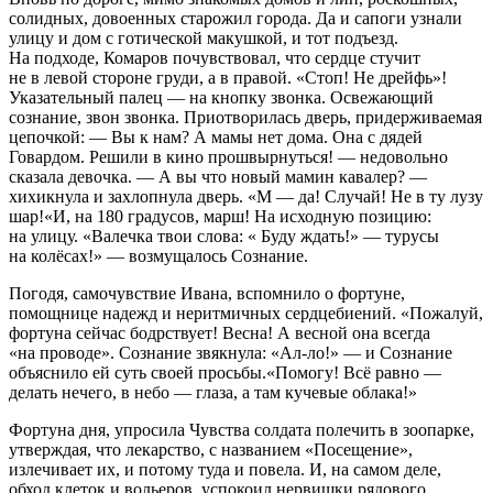
солидных, довоенных старожил города. Да и сапоги узнали
улицу и дом с готической макушкой, и тот подъезд.
На подходе, Комаров почувствовал, что сердце стучит
не в левой стороне груди, а в правой. «Стоп! Не дрейфь»!
Указательный палец — на кнопку звонка. Освежающий
сознание, звон звонка. Приотворилась дверь, придерживаемая
цепочкой: — Вы к нам? А мамы нет дома. Она с дядей
Говардом. Решили в кино прошвырнуться! — недовольно
сказала девочка. — А вы что новый мамин кавалер? —
хихикнула и захлопнула дверь. «М — да! Случай! Не в ту лузу
шар!«И, на 180 градусов, марш! На исходную позицию:
на улицу. «Валечка твои слова: « Буду ждать!» — турусы
на колёсах!» — возмущалось Сознание.
Погодя, самочувствие Ивана, вспомнило о фортуне,
помощнице надежд и неритмичных сердцебиений. «Пожалуй,
фортуна сейчас бодрствует! Весна! А весной она всегда
«на проводе». Сознание звякнула: «Ал-ло!» — и Сознание
объяснило ей суть своей просьбы.«Помогу! Всё равно —
делать нечего, в небо — глаза, а там кучевые облака!»
Фортуна дня, упросила Чувства солдата полечить в зоопарке,
утверждая, что лекарство, с названием «Посещение»,
излечивает их, и потому туда и повела. И, на самом деле,
обход клеток и вольеров, успокоил нервишки рядового.