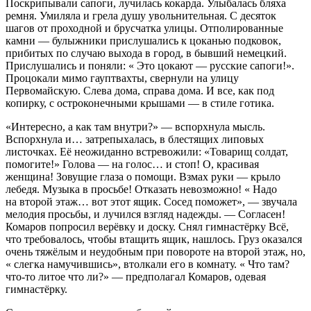
Поскрипывали сапоги, лучилась кокарда. Улыбалась бляха
ремня. Умиляла и грела душу увольнительная. С десяток
шагов от проходной и брусчатка улицы. Отполированные
камни — булыжники прислушались к цоканью подковок,
прибитых по случаю выхода в город, в бывший немецкий.
Прислушались и поняли: « Это цокают — русские сапоги!».
Процокали мимо гауптвахты, свернули на улицу
Первомайскую. Слева дома, справа дома. И все, как под
копирку, с остроконечными крышами — в стиле готика.
«Интересно, а как там внутри?» — вспорхнула мысль.
Вспорхнула и… затрепыхалась, в блестящих липовых
листочках. Её неожиданно встревожили: «Товарищ солдат,
помогите!» Голова — на голос… и стоп! О, красивая
женщина! Зовущие глаза о помощи. Взмах руки — крыло
лебедя. Музыка в просьбе! Отказать невозможно! « Надо
на второй этаж… вот этот ящик. Сосед поможет», — звучала
мелодия просьбы, и лучился взгляд надежды. — Согласен!
Комаров попросил верёвку и доску. Снял гимнастёрку Всё,
что требовалось, чтобы втащить ящик, нашлось. Груз оказался
очень тяжёлым и неудобным при повороте на второй этаж, но,
« слегка намучившись», втолкали его в комнату. « Что там?
что-то литое что ли?» — предполагал Комаров, одевая
гимнастёрку.