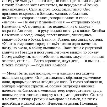
Сосед уже мыл руки, и его бодрый голос приглашал солдата
к столу. Комаров хотел отказаться, но передумал: «Посижу,
познакомлюсь». Сели за стол. Соседразлил вино. Оно
призывно искрилось в бокалах, манило, соблазняло,
но Желание сопротивлялось, заворачивалось в слово —
«нельзя»! — Не могу! В увольнении я, — отстранило бокал
Нежелание. «А я отведать, что поднесли, не откажусь!» —
возразил Аппетит, — и руку солдата потянул к вилке. Хозяйка
Валентина и сосед Говард, переглянулись, улыбнулись,
звякнули бокал о бокал. Выпили. Говард, закусывая, сострил:
«У нас в старинном городе не пьёт только один памятник
поэту, но около, в войну, выпивали». Валентина с укоризной
глянула на Говарда и постучала легонько вилкой по бокалу.
Сосед улыбнулся, налил себе вина, выпил, закусил, и, вставая
от стола, сказал: — Всего хорошего, ждут дела, — и вышел. —
Я тоже, пожалуй, — поднялся Комаров.
— Может быть, ещё посидим, — и женщина встряхнула
пышными кудрями. Они рассыпались, обрамили ухоженное
лицо, прикрыли слегка лебединую шею. В глазах заблистали,
зовущие чёртики страсти. «Ворожея, хитрющая лисичка,
намекает на близость к женскому телу, переворачивает душу;
понимает, что этого-то солдату в казарме недостаёт». Сказала
и молчит, выжидая реакции Комарова на намёк, а в глазах
просьбицы мужской ласки. Пересела на диван. Поманила.