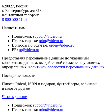
620027
,
Россия
,
г. Екатеринбург, а/я 313
Контактный телефон
:
8 800 500 11 67
Написать нам
Поддержка
:
support@ridero.ru
Печать тиража
:
print@ridero.ru
Вопросы по услугам
:
order@ridero.ru
PR
:
pr@ridero.ru
Предоставляя персональные данные по указанным
контактным данным, вы даёте своё согласие на условиях,
определенных
Политикой обработки персональных данных
Последние новости
Плюсы Rideró, ISBN в подарок, буктрейлеры, вебинары
и многое другое
Читать дальше
Поддержка
:
support@ridero.ru
Печать тиража
:
print@ridero.ru