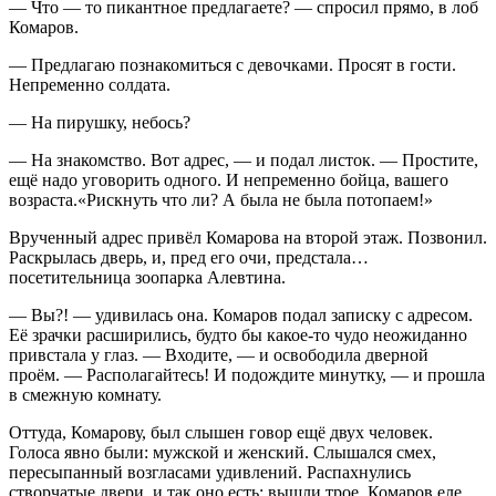
— Что — то пикантное предлагаете? — спросил прямо, в лоб
Комаров.
— Предлагаю познакомиться с девочками. Просят в гости.
Непременно солдата.
— На пирушку, небось?
— На знакомство. Вот адрес, — и подал листок. — Простите,
ещё надо уговорить одного. И непременно бойца, вашего
возраста.«Рискнуть что ли? А была не была потопаем!»
Врученный адрес привёл Комарова на второй этаж. Позвонил.
Раскрылась дверь, и, пред его очи, предстала…
посетительница зоопарка Алевтина.
— Вы?! — удивилась она. Комаров подал записку с адресом.
Её зрачки расширились, будто бы какое-то чудо неожиданно
привстала у глаз. — Входите, — и освободила дверной
проём. — Располагайтесь! И подождите минутку, — и прошла
в смежную комнату.
Оттуда, Комарову, был слышен говор ещё двух человек.
Голоса явно были: мужской и женский. Слышался смех,
пересыпанный возгласами удивлений. Распахнулись
створчатые двери, и так оно есть: вышли трое. Комаров еле