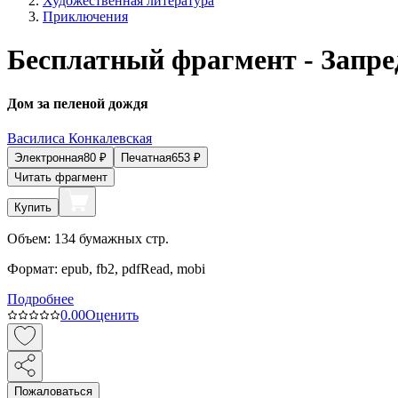
Художественная литература
Приключения
Бесплатный фрагмент - Запр
Дом за пеленой дождя
Василиса Конкалевская
Электронная
80
₽
Печатная
653
₽
Читать фрагмент
Купить
Объем:
134
бумажных стр.
Формат:
epub, fb2, pdfRead, mobi
Подробнее
0.0
0
Оценить
Пожаловаться