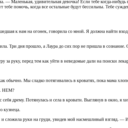
. — Маленькая, удивительная девочка! Если тебе когда-нибудь
 тебе помочь, когда все остальные будут бессильны. Тебе сужде
ашедшая к нам на огонек, говорила со мной. Я должна найти вход
сила. Три дня прошло, а Лаура до сих пор не пришла в сознание.
ру за руку, перед тем как уйти в неведомые дали на поиски лека
 как обычно. Мы сладко потягивались в кроватях, пока мама хлоп
о… НЕМ?
 себя дрему. Потянулась и села в кровати. Выглянув в окно, я х
о кузнеца.
ы и сложила руки на груди, увидев мой насмешливый взгляд. — 