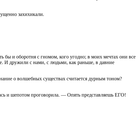
мущенно захихикали.
ть бы и оборотня с гномом, кого угодно; в моих мечтах они все
е. И дружили с нами, с людьми, как раньше, в давние
минание о волшебных существах считается дурным тоном?
улась и шепотом проговорила. — Опять представляешь ЕГО!