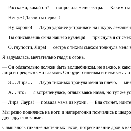
— Расскажи, какой он? — попросила меня сестра. — Каким ты
— Нет уж! Давай ты первая!
— Ну, хорошо! — Лаура удобнее устроилась на шкуре, лежащ
— Ты описываешь сына нашего кузнеца! — прыснула я от смеха.
— О, глупости, Лира! — сестра с тихим смехом толкнула меня 
Я задумалась, мечтательно глядя в огонь.
— Он обязательно должен быть волшебником, не важно, к како
лица и прекрасными глазами. Он будет сильным и нежным… и 
— Э… Лира… — Лаура тихонько тронула меня за плечо, — мне ка
— А… что? — я встрепенулась, оглядываясь назад, но тут же усл
— Лира, Лаура! — позвала мама из кухни. — Еда стынет, идите
Мы резво поднялись на ноги и наперегонки помчались к щедро 
друг друга локтями.
Слышалось тиканье настенных часов, потрескивание дров в кам