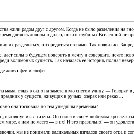
тва жили рядом друг с другом. Когда не было разделения на гн
время длилось довольно долго, пока в глубинах Вселенной не пр
вив их разделиться, отгородиться стенами. Так появились Запр
е, дает силы в будущем поверить в мечту и совершить нечто нев
среди волшебных существ. Так началась ее история, полная нев
где живут феи и эльфы.
 мама, глядя в окно на заметенную снегом улицу. — Говорят, в д
праздник у существ, живущих в ручьях, озерах или реках…
словно она тосковала по тем ушедшим временам?
ец, выглянув из-за газеты. Он сидел в своем любимом кресле-ка
шем мире, а нам не место — в их! И это правильно! — он удовлет
вочки, мы не понимали радикальных взглядов своего отца и сог