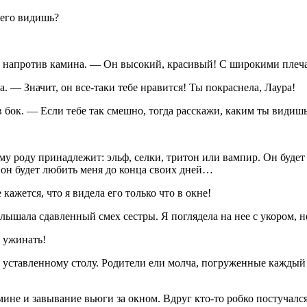
 его видишь?
ей напротив камина. — Он высокий, красивый! С широкими пле
 — Значит, он все-таки тебе нравится! Ты покраснела, Лаура!
в бок. — Если тебе так смешно, тогда расскажи, каким ты видиш
му роду принадлежит: эльф, селки, тритон или вампир. Он буде
он будет любить меня до конца своих дней…
жется, что я видела его только что в окне!
ышала сдавленный смех сестры. Я поглядела на нее с укором, не 
 ужинать!
уставленному столу. Родители ели молча, погруженные каждый в
ине и завывание вьюги за окном. Вдруг кто-то робко постучался