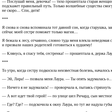
— Послушай меня, девочка! — тихо прошептала старая женщина
подскажет правильный путь. Только волшебные существа смогут
не скоро… Спи, дитя!
***
Я снова и снова вспоминала тот давний сон, когда старушка, з
сейчас моей сестре поможет только магия…
Я бежала к лесу, отчаянно, словно туда меня влекла неведомая 
и призвали наших родителей готовиться к худшему!
— Клянусь, я спасу тебя, сестренка! — прошептала я, держа Лау
***
То утро, когда сестру подкосила неизвестная болезнь, началось
— Эй, Лира! — позвала меня Лаура. — Ты опять задумалась 
— Ничего я не задумалась! — проворчала я, пытаясь стряхнуть с
— А вот идет твой герой! — по улице шел Ричард, сын местног
— Где? Где? — подскочила к окну Лаура, но тут же надула губ