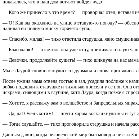
показалось, что в наш дом вот-вот войдет чудо!
— Кого же принесло в это время? — проворчал отец, вставая из
— О! Как вы оказались на улице в этакую-то погоду? — обеспо
наливал ей полную миску горячего супа.
— Спасибо, милая! — тихо ответила старушка, явно смущенная
— Благодарю! — ответила она уже отцу, принимая теплую чашк
— Девочки, продолжайте кушать! — тихо шикнула на нас мама.
Мы с Лаурой словно очнулись от дурмана и снова принялись за
После ужина мама отвела гостью в зал, усадила поближе к кам
робко подошли к старушке и тихонько присели у ее ног. Она от
искрами, сияющими в глубине, хотя Лаура, когда позже я спрос
— Хотите, я расскажу вам о волшебстве и Запредельных мирах
— Да, да! Очень хотим! — почти хором воскликнули мы и тут же
— Тогда слушайте, — тихо проговорила старушка и начала расс
Давным давно, когда человеческий мир был молод и чист и Зап