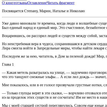
О книге
отзывы
Оглавление
Читать фрагмент
Посвящается Степану, Марии, Наталье и Николаю
Уже давно миновали те времена, когда люди и волшебные сущес
Был единый народ и единый мир. Это счастливое, беззаботное 
Воцарившись, он рассорил людей и существ между собой, заста
Но неистребимая вера в чудеса, сохранившаяся в детском сердц
Лира смогла войти в Запредельные миры, чтобы найти лекаря 
Последуем же за нею, читатель, в Дом за пеленой дождя! Мир, 
Глава 1
— Какая метель разыгралась на улице, — задумчиво проговорила
что это танцуют снежные эльфы… А если лил дождь — значит, 
Мне показалось, или в ее голосе прозвучали грустные нотки, 
— Только глупцы верят в эти сказки, — ворчливо отозвался от
из-за проделок этих существ и не сосчитать! Им не место в на
Мы с моей старшей сестрой переглянулись. Совсем еще юные де