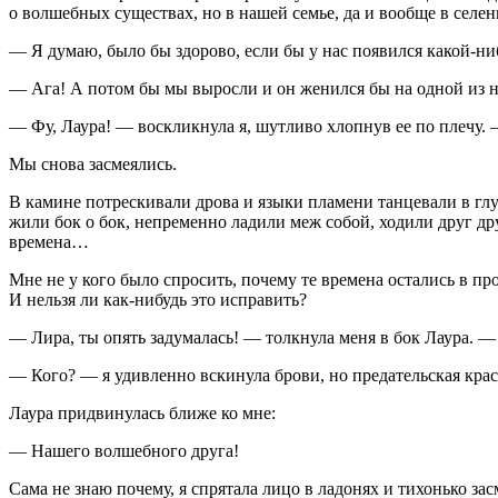
о волшебных существах, но в нашей семье, да и вообще в селен
— Я думаю, было бы здорово, если бы у нас появился какой-ни
— Ага! А потом бы мы выросли и он женился бы на одной из н
— Фу, Лаура! — воскликнула я, шутливо хлопнув ее по плечу. 
Мы снова засмеялись.
В камине потрескивали дрова и языки пламени танцевали в глуби
жили бок о бок, непременно ладили меж собой, ходили друг дру
времена…
Мне не у кого было спросить, почему те времена остались в 
И нельзя ли как-нибудь это исправить?
— Лира, ты опять задумалась! — толкнула меня в бок Лаура. 
— Кого? — я удивленно вскинула брови, но предательская кра
Лаура придвинулась ближе ко мне:
— Нашего волшебного друга!
Сама не знаю почему, я спрятала лицо в ладонях и тихонько за