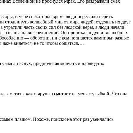
убинах Вселенной не проснулся Мрак. Его раздражали смех
 ссоры, и через некоторое время люди перестали верить
или отодвинуть волшебный мир от мира людей, отделить их друг
а утратили часть своих сил без людской веры, а люди начали
йшего шанса на воссоединение. Он проникал в души волшебных
 обособленно — оборотни, ни с кем не знаются вампиры; разные
 даже видеться, не то чтобы общаться….
ть мысли вслух, предпочитая молчать и наблюдать.
ла заметить, как старушка смотрит на меня с улыбкой. Что она
есомым плащом. Похоже, поиски на этот раз увенчались