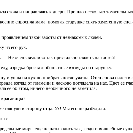
-за стола и направляясь к двери. Прошло несколько томительных
коенно спросила мама, помогая старушке снять заметенную снего
 проявлением такой заботы от незнакомых людей.
у из его рук.
 — Не очень вежливо так пристально глядеть на гостей!
 еду, изредка бросая любопытные взгляды на старушку.
ину и ушла на кухню прибрать после ужина. Отец снова сидел в
орвала взгляд от пламени и ласково поглядела на нас. Цвет ее г
ила ее об этом, ничего необычного не заметила.
, красавицы?
 глянули в сторону отца. Ух! Мы его не разбудили.
каз:
редельные миры еще не назывались так, люди и волшебные сущес