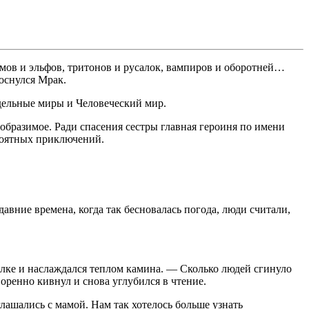
омов и эльфов, тритонов и русалок, вампиров и оборотней…
оснулся Мрак.
едельные миры и Человеческий мир.
ообразимое. Ради спасения сестры главная героиня по имени
ероятных приключений.
авние времена, когда так бесновалась погода, люди считали,
чалке и наслаждался теплом камина. — Сколько людей сгинуло
воренно кивнул и снова углубился в чтение.
лашались с мамой. Нам так хотелось больше узнать