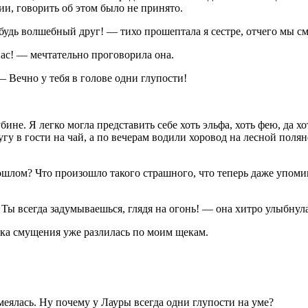
ии, говорить об этом было не принято.
будь волшебный друг! — тихо прошептала я сестре, отчего мы с
ас! — мечтательно проговорила она.
— Вечно у тебя в голове одни глупости!
не. Я легко могла представить себе хоть эльфа, хоть фею, да хо
гу в гости на чай, а по вечерам водили хоровод на лесной полян
прошлом? Что произошло такого страшного, что теперь даже упо
— Ты всегда задумываешься, глядя на огонь! — она хитро улыбн
ска смущения уже разлилась по моим щекам.
смеялась. Ну почему у Лауры всегда одни глупости на уме?