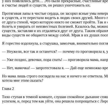
у них появлялись дети… Это были прекрасные, счастливые врем
и счастье людей и существ, он решил уничтожить их.
Протягивая лапы в чистые сердца, он засорял ясные умы невери
в существ, а те перестали видеть в людях своих друзей. Мног
от друга стеной, через которую никто не сможет пройти. Так и
болеть и умирать от неизвестных болезней. Казалось бы, мож
существ, заставляя и их отдаляться друг от друга. Таким обр
виды существ не общаются между собой. Мрак в их душах посея
Я горестно вздохнула, а старушка, замолчав, внимательно погля
— Неужели, все так и останется? — почему-то проговорила я,
— Уже поздно, девочки, пора спать! — проговорила мама, нап
— Нет, мамочка! — запротестовала я. — Дай еще немножко вр
Но мама лишь строго поглядела на нас и ничего не ответила. Мы
хотела мне этим сказать?
Глава 2
Тихо ступая в темной комнате, слушая спокойное дыхание спящ
успехом, и, перед тем как уйти, она решила попрощаться с Лир