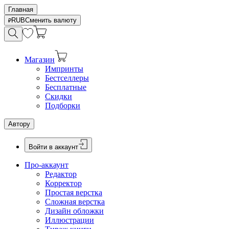
Главная
RUB
Сменить валюту
Магазин
Импринты
Бестселлеры
Бесплатные
Скидки
Подборки
Автору
Войти в аккаунт
Про-аккаунт
Редактор
Корректор
Простая верстка
Сложная верстка
Дизайн обложки
Иллюстрации