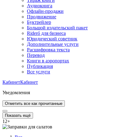
Тираж книги
Аудиокнига
Офлайн-продажи
Продвижение
Буктрейлер
Большой издательский пакет
Rideró для бизнеса
Юридический советник
Дополнительные услуги
Расшифровка текста
Перевод
Книги в аэропортах
Публикация
Все услуги
Кабинет
Кабинет
Уведомления
Отметить все как прочитанные
Показать ещё
12
+