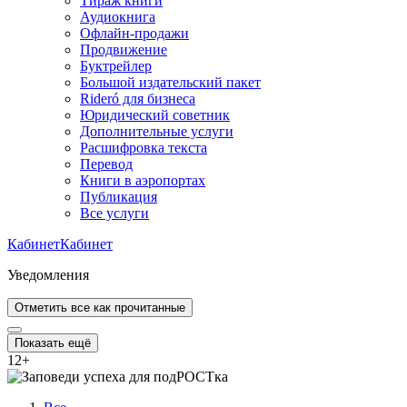
Тираж книги
Аудиокнига
Офлайн-продажи
Продвижение
Буктрейлер
Большой издательский пакет
Rideró для бизнеса
Юридический советник
Дополнительные услуги
Расшифровка текста
Перевод
Книги в аэропортах
Публикация
Все услуги
Кабинет
Кабинет
Уведомления
Отметить все как прочитанные
Показать ещё
12
+