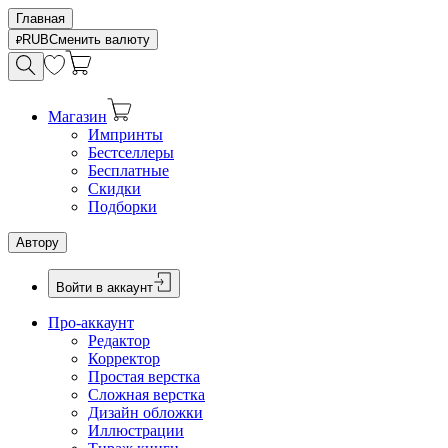
Главная
RUB
Сменить валюту
Магазин
Импринты
Бестселлеры
Бесплатные
Скидки
Подборки
Автору
Войти в аккаунт
Про-аккаунт
Редактор
Корректор
Простая верстка
Сложная верстка
Дизайн обложки
Иллюстрации