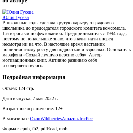
об авторе
Юлия Гусева
В школьные годы сделала крутую карьеру от рядового
школьника до председателя городского комитета комсомола.
1-й взрослый по фехтованию. Предприниматель с 1994 года,
поэтому не понаслышке знаю, что значит идти вперед
несмотря ни на что. В настоящее время наставник
по личностному росту для подростков и взрослых. Основатель
марафона «Создай лучшую версию себя». Автор
мотивационных книг. Активно развиваю себя
и совершенствуюсь.
Подробная информация
Объем:
124
стр.
Дата выпуска:
7 мая 2022 г.
Возрастное ограничение:
12
+
В магазинах:
Ozon
Wildberries
Amazon
ЛитРес
Формат:
epub, fb2, pdfRead, mobi