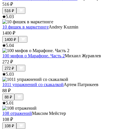
516
₽
516
₽
5.0
3
10 фишек в маркетинге
Andrey Kuzmin
1400
₽
1400
₽
5.0
4
100 мифов о Марафоне. Часть 2
Михаил Журавлев
272
₽
272
₽
5.0
3
1011 упражнений со скакалкой
Артем Патрикеев
88
₽
88
₽
5.0
1
108 отражений
Максим Мейстер
108
₽
108
₽