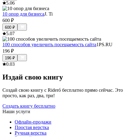
5.0
6
10 опор для бизнеса
J. Ti
600
₽
600
₽
5.0
7
100 способов увеличить посещаемость сайта
1PS.RU
196
₽
196
₽
0.0
3
Издай свою книгу
Создай свою книгу с Rideró бесплатно прямо сейчас. Это
просто, как раз, два, три!
Создать книгу бесплатно
Наши услуги
Офлайн-продажи
Простая верстка
Ручная верстка