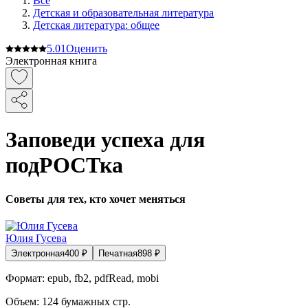
Все
Детская и образовательная литература
Детская литература: общее
5.0
1
Оценить
Электронная книга
Заповеди успеха для
подРОСТка
Советы для тех, кто хочет меняться
Юлия Гусева
Электронная
400
₽
Печатная
898
₽
Формат:
epub, fb2, pdfRead, mobi
Объем:
124
бумажных стр.