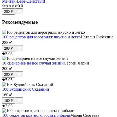
Мечтай-Верь-Действуй!
0.0
200
₽
Рекомендуемые
100 рецептов для аэрогриля: вкусно и легко
Наталья Бибекина
288
₽
288
₽
5.0
8
10 сценариев на все случаи жизни
Сергей Ларин
200
₽
200
₽
5.0
5
108 Буддийских Сказаний
160
₽
160
₽
3.0
3
100 секретов кратного роста прибыли
Мария Сергеева