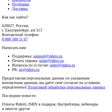
Подборки
Доставка
Как нас найти?
620027
,
Россия
,
г. Екатеринбург, а/я 313
Контактный телефон
:
8 800 500 11 67
Написать нам
Поддержка
:
support@ridero.ru
Печать тиража
:
print@ridero.ru
Вопросы по услугам
:
order@ridero.ru
PR
:
pr@ridero.ru
Предоставляя персональные данные по указанным
контактным данным, вы даёте своё согласие на условиях,
определенных
Политикой обработки персональных данных
Последние новости
Плюсы Rideró, ISBN в подарок, буктрейлеры, вебинары
и многое другое