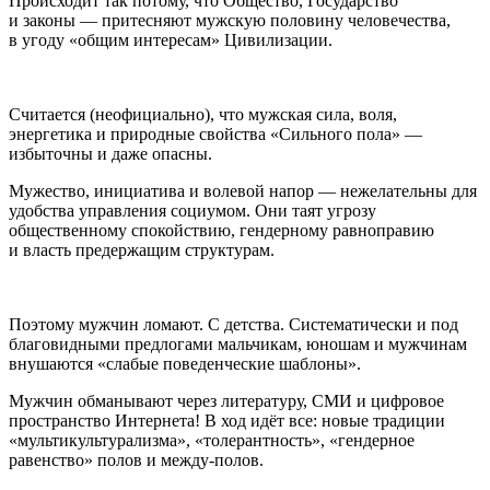
Происходит так потому, что Общество, Государство
и законы — притесняют мужскую половину человечества,
в угоду «общим интересам» Цивилизации.
Считается (неофициально), что мужская сила, воля,
энергетика и природные свойства «Сильного пола» —
избыточны и даже опасны.
Мужество, инициатива и волевой напор — нежелательны для
удобства управления социумом. Они таят угрозу
общественному спокойствию, гендерному равноправию
и власть предержащим структурам.
Поэтому мужчин ломают. С детства. Систематически и под
благовидными предлогами мальчикам, юношам и мужчинам
внушаются «слабые поведенческие шаблоны».
Мужчин обманывают через литературу, СМИ и цифровое
пространство Интернета! В ход идёт все: новые традиции
«мультикультурализма», «толерантность», «гендерное
равенство» полов и между-полов.