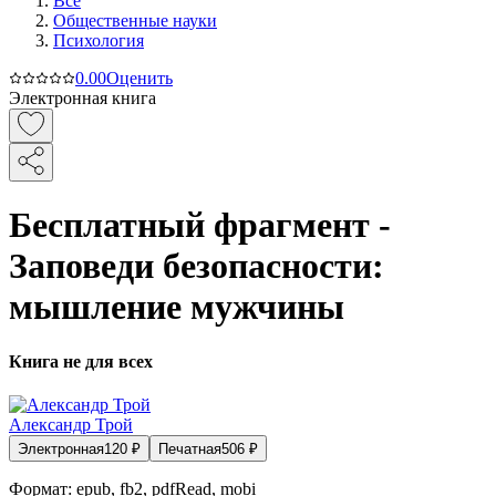
Все
Общественные науки
Психология
0.0
0
Оценить
Электронная книга
Бесплатный фрагмент -
Заповеди безопасности:
мышление мужчины
Книга не для всех
Александр Трой
Электронная
120
₽
Печатная
506
₽
Формат:
epub, fb2, pdfRead, mobi