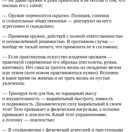
— Не давай оружие в руки приятелей и не болтай о том, что
носишь его с собой;
— Оружие переносится скрытно. Полиция, гопники
и сознательные общественники — реагируют на него
агрессивно и скандально;
— Применяя оружие, действуй с полной ответственностью
и непоколебимой решимостью. В противном случае —
вообще не таскай ничего, что применить не в состоянии;
— Если практикуешь искусство владения оружием —
практикуй современные его образцы (пистолеты, ружья,
винтовки). Нет смысла тратить жизнь на овладение мечом
или луком (хотя ножом практиковаться нужно). Вспомни
в какое время ты живешь и не трать жизнь на пустые
увлечения;
— Тренируя тело для боя, не наращивай массу
и внушительность — вырабатывай быстроту, ловкость
и подвижность. Динамическую силу вырабатывай в своем
теле! Тело привыкает к физическим нагрузкам, а психика
привыкает к опасности. Качай тело упражнениями,
а психику — опасностью;
— В столкновении с физической агрессией и преступными