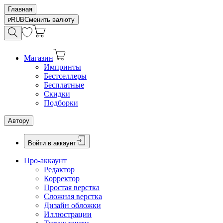
Главная
RUB
Сменить валюту
Магазин
Импринты
Бестселлеры
Бесплатные
Скидки
Подборки
Автору
Войти в аккаунт
Про-аккаунт
Редактор
Корректор
Простая верстка
Сложная верстка
Дизайн обложки
Иллюстрации