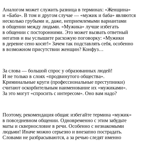
Аналогом может служить разница в терминах: «Женщина»
и «Баба». В том и другом случае — «мужик и баба» являются
несколько грубыми и, даже, неприемлемыми вариантами
в общении между людьми. «Мужика» лучше избегать
в общении с посторонними. Это может вызвать ответный
негатив и вы услышите расхожую поговорку: «Мужики
в деревне сено косят!» Зачем так подставлять себя, особенно
в возможном присутствии женщин? Конфуз…
За слова — большой спрос у образованных людей!
И не только в слоях «продвинутого общества».
Криминальные круги (профессиональные преступники)
считают оскорбительным наименование их «мужиками».
За это могут «спросить с интересом». Оно вам надо?
Поэтому, рекомендация общая: избегайте термина «мужик»
в повседневном общении. Одновременно с этим забудьте
маты и сквернословие в речи. Особенно с незнакомыми
людьми! Иначе можно серьезно и внезапно пострадать.
Словами не разбрасываются, а за речью следят именно