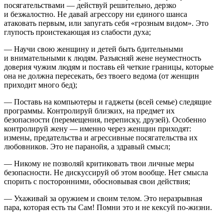
посягательствами — действуй решительно, дерзко
и безжалостно. Не давай агрессору ни единого шанса
атаковать первым, или запугать себя «грозным видом». Это
глупость проистекающая из слабости духа;
— Научи свою женщину и детей быть бдительными
и внимательными к людям. Разъясняй жене неуместность
доверия чужим людям и поставь ей четкие границы, которые
она не должна пересекать, без твоего ведома (от женщин
приходит много бед);
— Поставь на компьютеры и гаджеты (всей семье) следящие
программы. Контролируй близких, на предмет их
безопасности (перемещения, переписку, друзей). Особенно
контролируй жену — именно через женщин приходят:
измены, предательства и агрессивные посягательства их
любовников. Это не паранойя, а здравый смысл;
— Никому не позволяй критиковать твои личные меры
безопасности. Не дискуссируй об этом вообще. Нет смысла
спорить с посторонними, обосновывая свои действия;
— Ухаживай за оружием и своим телом. Это неразрывная
пара, которая есть ты Сам! Помни это и не кексуй по-жизни.