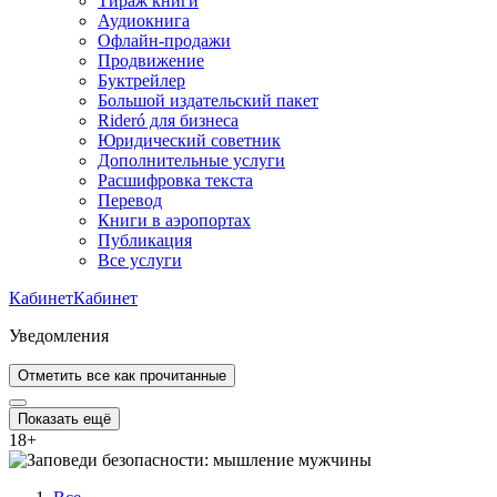
Тираж книги
Аудиокнига
Офлайн-продажи
Продвижение
Буктрейлер
Большой издательский пакет
Rideró для бизнеса
Юридический советник
Дополнительные услуги
Расшифровка текста
Перевод
Книги в аэропортах
Публикация
Все услуги
Кабинет
Кабинет
Уведомления
Отметить все как прочитанные
Показать ещё
18
+