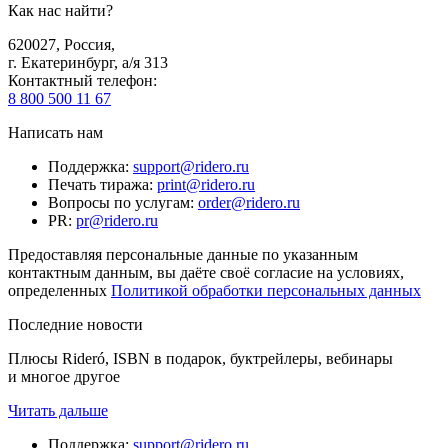
Как нас найти?
620027
,
Россия
,
г. Екатеринбург, а/я 313
Контактный телефон
:
8 800 500 11 67
Написать нам
Поддержка
:
support@ridero.ru
Печать тиража
:
print@ridero.ru
Вопросы по услугам
:
order@ridero.ru
PR
:
pr@ridero.ru
Предоставляя персональные данные по указанным
контактным данным, вы даёте своё согласие на условиях,
определенных
Политикой обработки персональных данных
Последние новости
Плюсы Rideró, ISBN в подарок, буктрейлеры, вебинары
и многое другое
Читать дальше
Поддержка
:
support@ridero.ru