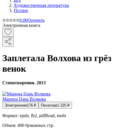
Все
Художественная литература
Поэзия
0.0
0
Оценить
Электронная книга
Заплетала Волхова из грёз
венок
Стихотворения. 2013
Марина Царь Волкова
Электронная
176
₽
Печатная
1 225
₽
Формат:
epub, fb2, pdfRead, mobi
Объем:
400
бумажных стр.