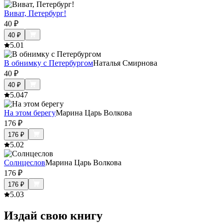
Виват, Петербург!
40
₽
40
₽
5.0
1
В обнимку с Петербургом
Наталья Смирнова
40
₽
40
₽
5.0
47
На этом берегу
Марина Царь Волкова
176
₽
176
₽
5.0
2
Солнцеслов
Марина Царь Волкова
176
₽
176
₽
5.0
3
Издай свою книгу