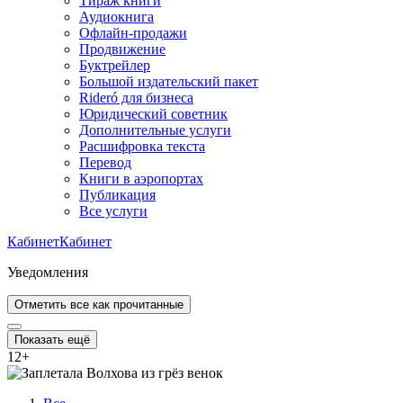
Тираж книги
Аудиокнига
Офлайн-продажи
Продвижение
Буктрейлер
Большой издательский пакет
Rideró для бизнеса
Юридический советник
Дополнительные услуги
Расшифровка текста
Перевод
Книги в аэропортах
Публикация
Все услуги
Кабинет
Кабинет
Уведомления
Отметить все как прочитанные
Показать ещё
12
+