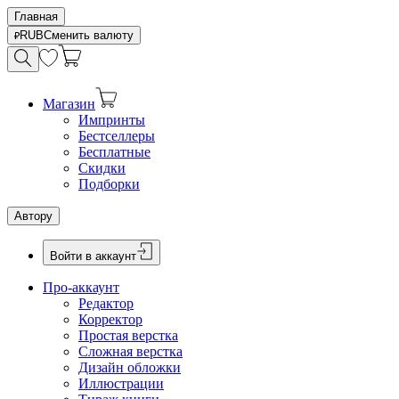
Главная
RUB
Сменить валюту
Магазин
Импринты
Бестселлеры
Бесплатные
Скидки
Подборки
Автору
Войти в аккаунт
Про-аккаунт
Редактор
Корректор
Простая верстка
Сложная верстка
Дизайн обложки
Иллюстрации