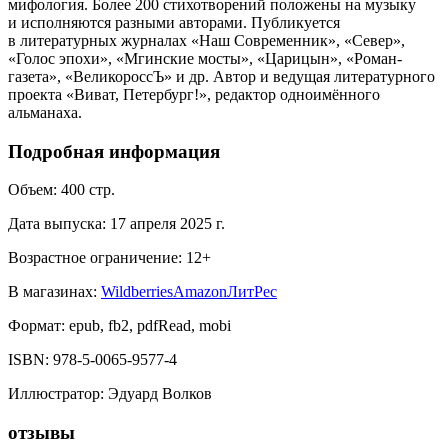
мифология. Более 200 стихотворений положены на музыку
и исполняются разными авторами. Публикуется
в литературных журналах «Наш Современник», «Север»,
«Голос эпохи», «Мгинские мосты», «Царицын», «Роман-
газета», «ВеликороссЪ» и др. Автор и ведущая литературного
проекта «Виват, Петербург!», редактор одноимённого
альманаха.
Подробная информация
Объем:
400
стр.
Дата выпуска:
17 апреля 2025 г.
Возрастное ограничение:
12
+
В магазинах:
Wildberries
Amazon
ЛитРес
Формат:
epub, fb2, pdfRead, mobi
ISBN:
978-5-0065-9577-4
Иллюстратор
:
Эдуард Волков
отзывы