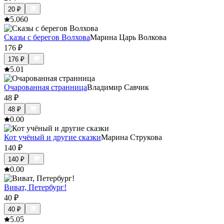
20
₽
5.0
60
Сказы с берегов Волхова
Марина Царь Волкова
176
₽
176
₽
5.0
1
Очарованная странница
Владимир Савчик
48
₽
48
₽
0.0
0
Кот учёный и другие сказки
Марина Струкова
140
₽
140
₽
0.0
0
Виват, Петербург!
40
₽
40
₽
5.0
5