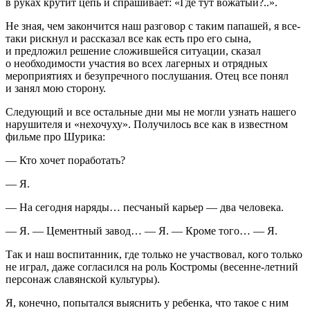
в руках крутит цепь и спрашивает: «Где тут вожатый?..».
Не зная, чем закончится наш разговор с таким папашей, я все-
таки рискнул и рассказал все как есть про его сына,
и предложил решение сложившейся ситуации, сказал
о необходимости участия во всех лагерных и отрядных
мероприятиях и безупречного послушания. Отец все понял
и занял мою сторону.
Следующий и все остальные дни мы не могли узнать нашего
нарушителя и «нехочуху». Получилось все как в известном
фильме про Шурика:
— Кто хочет поработать?
— Я.
— На сегодня наряды… песчаный карьер — два человека.
— Я. — Цементный завод… — Я. — Кроме того… — Я.
Так и наш воспитанник, где только не участвовал, кого только
не играл, даже согласился на роль Костромы (весенне-
летн
ий
персонаж славянской культуры).
Я, конечно, попытался выяснить у ребенка, что такое с ним