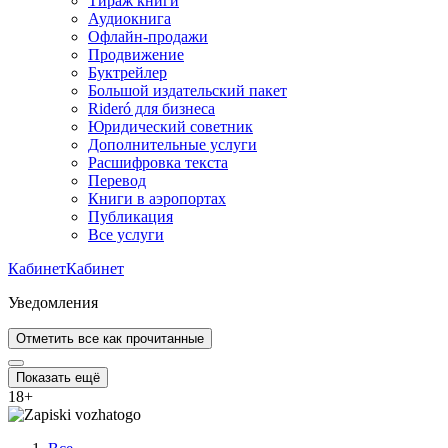
Тираж книги
Аудиокнига
Офлайн-продажи
Продвижение
Буктрейлер
Большой издательский пакет
Rideró для бизнеса
Юридический советник
Дополнительные услуги
Расшифровка текста
Перевод
Книги в аэропортах
Публикация
Все услуги
Кабинет
Кабинет
Уведомления
Отметить все как прочитанные
Показать ещё
18
+