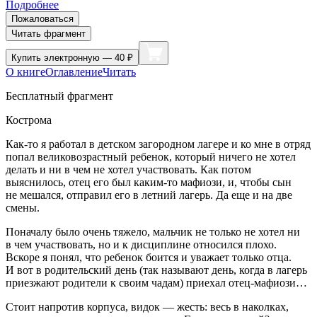
Подробнее
Пожаловаться
Читать фрагмент
Купить
электронную — 40 ₽
О книге
Оглавление
Читать
Бесплатный фрагмент
Кострома
Как-то я работал в детском загородном лагере и ко мне в отряд
попал великовозрастный ребенок, который ничего не хотел
делать и ни в чем не хотел участвовать. Как потом
выяснилось, отец его был каким-то мафиози, и, чтобы сын
не мешался, отправил его в
летн
ий лагерь. Да еще и на две
смены.
Поначалу было очень тяжело, мальчик не только не хотел ни
в чем участвовать, но и к дисциплине относился плохо.
Вскоре я понял, что ребенок боится и уважает только отца.
И вот в родительский день (так называют день, когда в лагерь
приезжают родители к своим чадам) приехал отец-мафиози…
Стоит напротив корпуса, видок — жесть: весь в наколках,