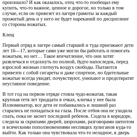
произошло? И как оказалось, отец что-то пообещал ему
купить, что-то важное, ценное и дорогое, но только в том
случае, если он привезет из лагеря грамоты за каждый
прожитый день и у него не будет нареканий по дисциплине
со стороны вожатых.
Клещ
Первый отряд в лагере самый старший и туда приезжают дети
лет 16—17, которые сами уже могли бы работать и помогать
вожатым, но нет… Такое впечатление, что они хотят
развлечься и отдохнуть по полной, будто напоследок, перед
взрослой жизнью глотнуть воздух свободы. Пытаются
привезти с собой
сигар
еты и даже
спирт
ное, но бдительные
вожатые всегда увидят, почувствуют, унюхают и предотвратят
неуставное поведение.
В тот год на первом отряде стояла чудо-вожатая, такая
крупная тетя лет тридцати в очках, кличка у нее была
Иллюминатор, все дети ее побаивались и лишний раз
старались не попадаться на глаза. После отбоя она не уходила
спать, пока не заснет последний ребенок. Сидела в коридоре,
следила за скрипами дверей, шорохами, разговорами шепотом
и всяческими поползновениями неспящих хулиганов куда-то
выйти. Как только она чувствовала что-то неладное, в дверь