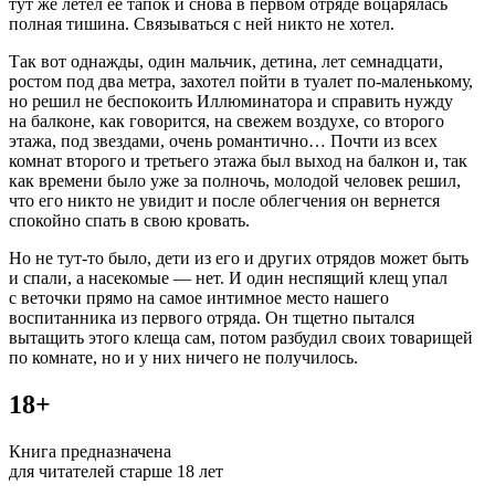
тут же летел ее тапок и снова в первом отряде воцарялась
полная тишина. Связываться с ней никто не хотел.
Так вот однажды, один мальчик, детина, лет сем
надцат
и,
ростом под два метра, захотел пойти в туалет по-маленькому,
но решил не беспокоить Иллюминатора и справить нужду
на балконе, как говорится, на свежем воздухе, со второго
этажа, под звездами, очень романтично… Почти из всех
комнат второго и третьего этажа был выход на балкон и, так
как времени было уже за полночь, молодой человек решил,
что его никто не увидит и после облегчения он вернется
спокойно спать в свою кровать.
Но не тут-то было, дети из его и других отрядов может быть
и спали, а насекомые — нет. И один неспящий клещ упал
с веточки прямо на самое интимное место нашего
воспитанника из первого отряда. Он тщетно пытался
вытащить этого клеща сам, потом разбудил своих товарищей
по комнате, но и у них ничего не получилось.
18+
Книга предназначена
для читателей старше 18 лет