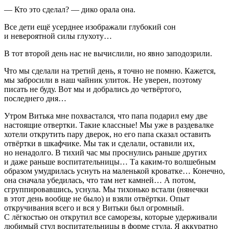
— Кто это сделал? — дико орала она.
Все дети ещё усерднее изображали глубокий сон
и невероятной силы глухоту…
В тот второй день нас не вычислили, но явно заподозрили.
Что мы сделали на третий день, я точно не помню. Кажется,
мы забросили в наш чайник улиток. Не уверен, поэтому
писать не буду. Вот мы и добрались до четвёртого,
последнего дня…
Утром Витька мне похвастался, что папа подарил ему две
настоящие отвертки. Такие классные! Мы уже в раздевалке
хотели открутить пару дверок, но его папа сказал оставить
отвёртки в шкафчике. Мы так и сделали, оставили их,
но ненадолго. В тихий час мы проснулись раньше других
и даже раньше воспитательницы… Та каким-то волшебным
образом умудрилась уснуть на маленькой кроватке… Конечно,
она сначала убедилась, что там нет камней… А потом,
сгруппировавшись, уснула. Мы тихонько встали (нянечки
в этот день вообще не было) и взяли отвёртки. Опыт
откручивания всего и вся у Витьки был огромный.
С лёгкостью он открутил все саморезы, которые удерживали
любимый стул воспитательницы в форме стула. Я аккуратно