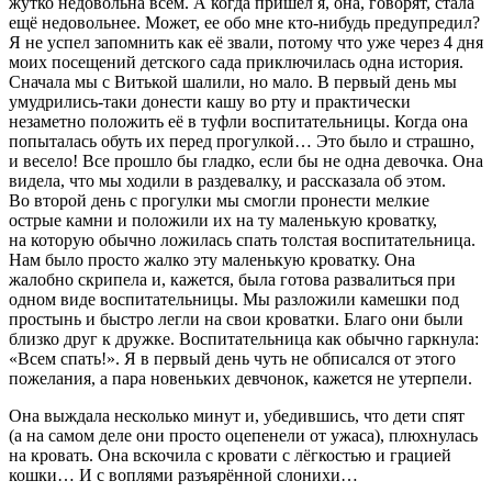
жутко недовольна всем. А когда пришёл я, она, говорят, стала
ещё недовольнее. Может, ее обо мне кто-нибудь предупредил?
Я не успел запомнить как её звали, потому что уже через 4 дня
моих посещений детского сада приключилась одна история.
Сначала мы с Витькой шалили, но мало. В первый день мы
умудрились-таки донести кашу во рту и практически
незаметно положить её в туфли воспитательницы. Когда она
попыталась обуть их перед прогулкой… Это было и страшно,
и весело! Все прошло бы гладко, если бы не одна девочка. Она
видела, что мы ходили в раздевалку, и рассказала об этом.
Во второй день с прогулки мы смогли пронести мелкие
острые камни и положили их на ту маленькую кроватку,
на которую обычно ложилась спать толстая воспитательница.
Нам было просто жалко эту маленькую кроватку. Она
жалобно скрипела и, кажется, была готова развалиться при
одном виде воспитательницы. Мы разложили камешки под
простынь и быстро легли на свои кроватки. Благо они были
близко друг к дружке. Воспитательница как обычно гаркнула:
«Всем спать!». Я в первый день чуть не обписался от этого
пожелания, а пара новеньких девчонок, кажется не утерпели.
Она выждала несколько минут и, убедившись, что дети спят
(а на самом деле они просто оцепенели от ужаса), плюхнулась
на кровать. Она вскочила с кровати с лёгкостью и грацией
кошки… И с воплями разъярённой слонихи…