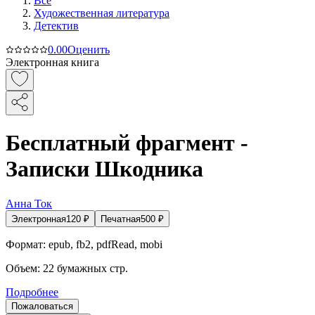
Все
Художественная литература
Детектив
0.0
0
Оценить
Электронная книга
Бесплатный фрагмент -
Записки Шкодника
Анна Ток
Электронная
120
₽
Печатная
500
₽
Формат:
epub, fb2, pdfRead, mobi
Объем:
22
бумажных стр.
Подробнее
Пожаловаться