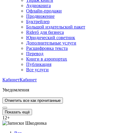
Тираж книги
Аудиокнига
Офлайн-продажи
Продвижение
Буктрейлер
Большой издательский пакет
Rideró для бизнеса
Юридический советник
Дополнительные услуги
Расшифровка текста
Перевод
Книги в аэропортах
Публикация
Все услуги
Кабинет
Кабинет
Уведомления
Отметить все как прочитанные
Показать ещё
12
+