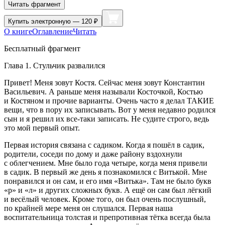
Читать фрагмент
Купить
электронную — 120 ₽
О книге
Оглавление
Читать
Бесплатный фрагмент
Глава 1. Стульчик развалился
Привет! Меня зовут Костя. Сейчас меня зовут Константин
Васильевич. А раньше меня называли Косточкой, Костью
и Костяном и прочие варианты. Очень часто я делал ТАКИЕ
вещи, что в пору их записывать. Вот у меня недавно родился
сын и я решил их все-таки записать. Не судите строго, ведь
это мой первый опыт.
Первая история связана с садиком. Когда я пошёл в садик,
родители, соседи по дому и даже району вздохнули
с облегчением. Мне было года четыре, когда меня привели
в садик. В первый же день я познакомился с Витькой. Мне
понравился и он сам, и его имя «Витька». Там не было букв
«р» и «л» и других сложных букв. А ещё он сам был лёгкий
и весёлый человек. Кроме того, он был очень послушный,
по крайней мере меня он слушался. Первая наша
воспитательница толстая и препротивная тётка всегда была