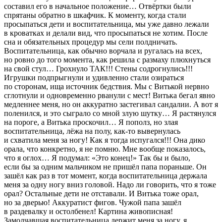
составил его в начальное положение… Отвёртки были
спрятаны обратно в шкафчик. К моменту, когда стали
просыпаться дети и воспитательница, мы уже давно лежали
в кроватках и делали вид, что просыпаться не хотим. После
сна и обязательных процедур мы сели полдничать.
Воспитательница, как обычно ворчала и ругалась на всех,
но ровно до того момента, как решила с размаху плюхнуться
на свой стул… Грохнуло ТАК!!! Стены содрогнулись!!!
Игрушки подпрыгнули и удивленно стали озираться
по сторонам, ища источник бедствия. Мы с Витькой нервно
сглотнули и одновременно рванули с мест! Витька бегал явно
медленнее меня, но он аккуратно застегивал сандалии. А вот я
поленился, и это сыграло со мной злую шутку… Я растянулся
на пороге, а Витька проскочил… Я пополз, но злая
воспитательница, лёжа на полу, как-то вывернулась
и схватила меня за ногу! Как я тогда испугался!!! Она дико
орала, что конкретно, я не помню. Мне вообще показалось,
что я оглох… Я подумал: «Это конец!» Так бы и было,
если бы за одним мальчиком не пришёл папа пораньше. Он
зашёл как раз в тот момент, когда воспитательница держала
меня за одну ногу вниз головой. Надо ли говорить, что я тоже
орал? Остальные дети не отставали. И Витька тоже орал,
но за дверью! Аккуратист фигов. Чужой папа зашёл
в раздевалку и остолбенел! Картина живописная!
Замолчавшая воспитательница держит меня за ногу, я