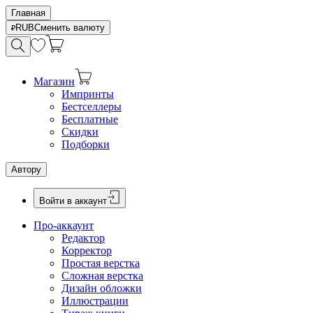
Главная
RUB
Сменить валюту
Магазин
Импринты
Бестселлеры
Бесплатные
Скидки
Подборки
Автору
Войти в аккаунт
Про-аккаунт
Редактор
Корректор
Простая верстка
Сложная верстка
Дизайн обложки
Иллюстрации