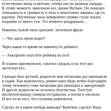
естественно вишу и мечтаю, чтобы она не разжала пальцы.
К этому моменту замолчали все, кроме Витьки. Он понизил
тональность и громкость и тихо и монотонно завывал где-то
вдалеке. Настенные часы невероятно громко стали тикать
недалеко от моего уха. Это немного раздражало…
Наконец чужой папа произнёс логичную фразу:
— Что здесь происходит?
Через какое-то время он наконец-то добавил:
— Аккуратно опустите ребёнка на пол!
Я плавно приземлился, схватил сандаль и на этот раз
застегнул его.
Скандал был жуткий, родители мои несколько раз приходили
в садик. Как выяснилось, ромин папа (буду вечно благодарен
этому человеку) тоже несколько раз приходил к заведующей.
И другие родители не остались безучастны. Толстую
воспитательницу сначала отстранили, а потом и уволили.
И все из-за того, что стульчик развалился.
Сделал ли я какие-нибудь выводы? Конечно, сделал! Надо