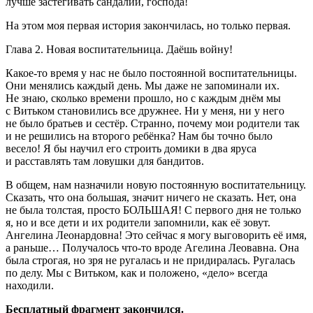
лучше застегивать сандалии, господа!
На этом моя первая история закончилась, но только первая.
Глава 2. Новая воспитательница. Даёшь войну!
Какое-то время у нас не было постоянной воспитательницы.
Они менялись каждый день. Мы даже не запоминали их.
Не знаю, сколько времени прошло, но с каждым днём мы
с Витьком становились все дружнее. Ни у меня, ни у него
не было братьев и сестёр. Странно, почему мои родители так
и не решились на второго ребёнка? Нам бы точно было
весело! Я бы научил его строить домики в два яруса
и расставлять там ловушки для бандитов.
В общем, нам назначили новую постоянную воспитательницу.
Сказать, что она большая, значит ничего не сказать. Нет, она
не была толстая, просто БОЛЬШАЯ! С первого дня не только
я, но и все дети и их родители запомнили, как её зовут.
Ангелина Леонардовна! Это сейчас я могу выговорить её имя,
а раньше… Получалось что-то вроде Агелина Леовавна. Она
была строгая, но зря не ругалась и не придиралась. Ругалась
по делу. Мы с Витьком, как и положено, «дело» всегда
находили.
Бесплатный фрагмент закончился.