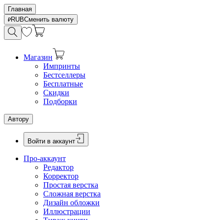
Главная
RUB
Сменить валюту
Магазин
Импринты
Бестселлеры
Бесплатные
Скидки
Подборки
Автору
Войти в аккаунт
Про-аккаунт
Редактор
Корректор
Простая верстка
Сложная верстка
Дизайн обложки
Иллюстрации