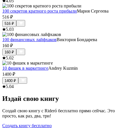
4.0
5
100 секретов кратного роста прибыли
Мария Сергеева
516
₽
516
₽
5.0
3
100 финансовых лайфхаков
Виктория Бондарева
160
₽
160
₽
5.0
2
10 фишек в маркетинге
Andrey Kuzmin
1400
₽
1400
₽
5.0
4
Издай свою книгу
Создай свою книгу с Rideró бесплатно прямо сейчас. Это
просто, как раз, два, три!
Создать книгу бесплатно