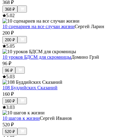
368
₽
368
₽
5.0
2
10 сценариев на все случаи жизни
Сергей Ларин
200
₽
200
₽
5.0
5
10 уроков БДСМ для скромницы
Домино Грэй
96
₽
96
₽
5.0
3
108 Буддийских Сказаний
160
₽
160
₽
3.0
3
10 шагов к жизни
Сергей Иванов
520
₽
520
₽