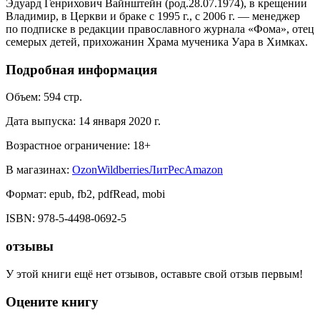
Эдуард Генрихович Вайнштейн (род.28.07.1974), в крещении
Владимир, в Церкви и браке с 1995 г., с 2006 г. — менеджер
по подписке в редакции православного журнала «Фома», отец
семерых детей, прихожанин Храма мученика Уара в Химках.
Подробная информация
Объем:
594
стр.
Дата выпуска:
14 января 2020 г.
Возрастное ограничение:
18
+
В магазинах:
Ozon
Wildberries
ЛитРес
Amazon
Формат:
epub, fb2, pdfRead, mobi
ISBN:
978-5-4498-0692-5
отзывы
У этой книги ещё нет отзывов, оставьте свой отзыв первым!
Оцените книгу