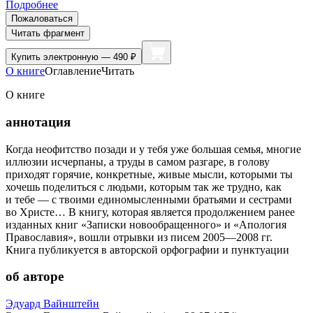
Подробнее
Пожаловаться
Читать фрагмент
Купить
электронную — 490 ₽
О книге
Оглавление
Читать
О книге
аннотация
Когда неофитство позади и у тебя уже большая семья, многие
иллюзии исчерпаны, а труды в самом разгаре, в голову
приходят горячие, конкретные, живые мысли, которыми ты
хочешь поделиться с людьми, которым так же трудно, как
и тебе — с твоими единомысленными братьями и сестрами
во Христе… В книгу, которая является продолжением ранее
изданных книг «Записки новообращенного» и «Апология
Православия», вошли отрывки из писем 2005—2008 гг.
Книга публикуется в авторской орфографии и пунктуации
об авторе
Эдуард Вайнштейн