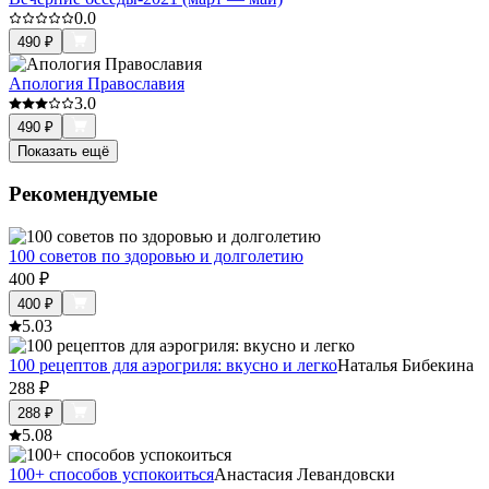
0.0
490
₽
Апология Православия
3.0
490
₽
Показать ещё
Рекомендуемые
100 советов по здоровью и долголетию
400
₽
400
₽
5.0
3
100 рецептов для аэрогриля: вкусно и легко
Наталья Бибекина
288
₽
288
₽
5.0
8
100+ способов успокоиться
Анастасия Левандовски