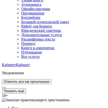
Тираж книги
Аудиокнига
Офлайн-продажи
Продвижение
Буктрейлер
Большой издательский пакет
Rideró для бизнеса
Юридический советник
Дополнительные услуги
Расшифровка текста
Перевод
Книги в аэропортах
Публикация
Все услуги
Кабинет
Кабинет
Уведомления
Отметить все как прочитанные
Показать ещё
18
+