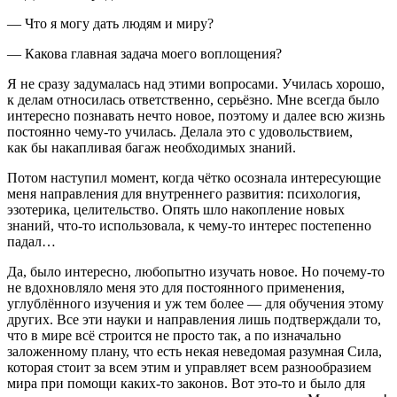
— Что я могу дать людям и миру?
— Какова главная задача моего воплощения?
Я не сразу задумалась над этими вопросами. Училась хорошо,
к делам относилась ответственно, серьёзно. Мне всегда было
интересно познавать нечто новое, поэтому и далее всю жизнь
постоянно чему-то училась. Делала это с удовольствием,
как бы накапливая багаж необходимых знаний.
Потом наступил момент, когда чётко осознала интересующие
меня направления для внутреннего развития: психология,
эзотерика, целительство. Опять шло накопление новых
знаний, что-то использовала, к чему-то интерес постепенно
падал…
Да, было интересно, любопытно изучать новое. Но почему-то
не вдохновляло меня это для постоянного применения,
углублённого изучения и уж тем более — для обучения этому
других. Все эти науки и направления лишь подтверждали то,
что в мире всё строится не просто так, а по изначально
заложенному плану, что есть некая неведомая разумная Сила,
которая стоит за всем этим и управляет всем разнообразием
мира при помощи каких-то законов. Вот это-то и было для