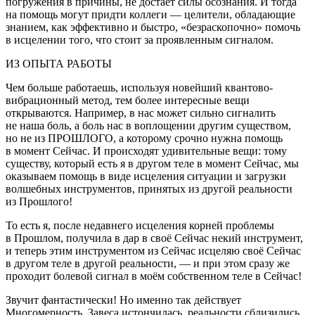
погружения в причины, не достаёт силы осознания. И тогда
на помощь могут придти коллеги — целители, обладающие
знанием, как эффективно и быстро, «безраскопочно» помочь
в исцелении того, что стоит за проявленным сигналом.
ИЗ ОПЫТА РАБОТЫ
Чем больше работаешь, используя новейший квантово-
вибрационный метод, тем более интересные вещи
открываются. Например, в нас может сильно сигналить
не наша боль, а боль нас в воплощении другим существом,
но не из ПРОШЛОГО, а которому срочно нужна помощь
в момент Сейчас. И происходят удивительные вещи: тому
существу, который есть я в другом теле в момент Сейчас, мы
оказываем помощь в виде исцеления ситуации и загрузки
волшебных инструментов, принятых из другой реальности
из Прошлого!
То есть я, после недавнего исцеления корней проблемы
в Прошлом, получила в дар в своё Сейчас некий инструмент,
и теперь этим инструментом из Сейчас исцеляю своё Сейчас
в другом теле в другой реальности, — и при этом сразу же
проходит болевой сигнал в моём собственном теле в Сейчас!
Звучит фантастически! Но именно так действует
Многомерность. Завеса истончилась, реальности сблизились,