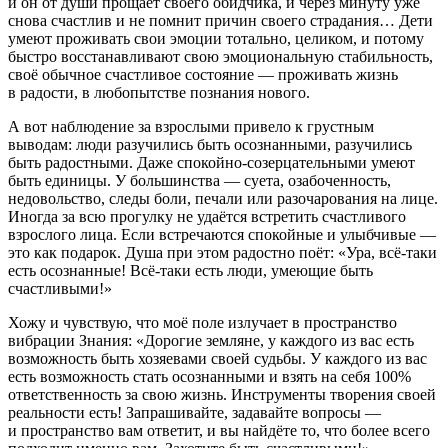
и он от души прощает своего обидчика, и через минуту уже
снова счастлив и не помнит причин своего страдания… Дети
умеют проживать свои эмоции тотально, целиком, и потому
быстро восстанавливают свою эмоциональную стабильность,
своё обычное счастливое состояние — проживать жизнь
в радости, в любопытстве познания нового.
А вот наблюдение за взрослыми привело к грустным
выводам: люди разучились быть осознанными, разучились
быть радостными. Даже спокойно-созерцательными умеют
быть единицы. У большинства — суета, озабоченность,
недовольство, следы боли, печали или разочарования на лице.
Иногда за всю прогулку не удаётся встретить счастливого
взрослого лица. Если встречаются спокойные и улыбчивые —
это как подарок. Душа при этом радостно поёт: «Ура, всё-таки
есть осознанные! Всё-таки есть люди, умеющие быть
счастливыми!»
Хожу и чувствую, что моё поле излучает в пространство
вибрации Знания: «Дорогие земляне, у каждого из вас есть
возможность быть хозяевами своей судьбы. У каждого из вас
есть возможность стать осознанными и взять на себя 100%
ответственность за свою жизнь. Инструменты творения своей
реальности есть! Запрашивайте, задавайте вопросы —
и пространство вам ответит, и вы найдёте то, что более всего