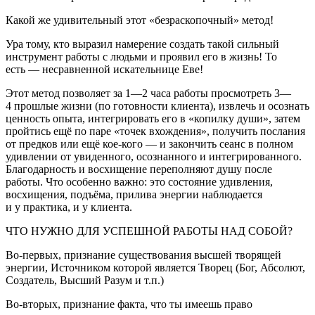
Какой же удивительный этот «безраскопочный» метод!
Ура тому, кто выразил намерение создать такой сильный
инструмент работы с людьми и проявил его в жизнь! То
есть — несравненной искательнице Еве!
Этот метод позволяет за 1—2 часа работы просмотреть 3—
4 прошлые жизни (по готовности клиента), извлечь и осознать
ценность опыта, интегрировать его в «копилку души», затем
пройтись ещё по паре «точек вхождения», получить послания
от предков или ещё кое-кого — и закончить сеанс в полном
удивлении от увиденного, осознанного и интегрированного.
Благодарность и восхищение переполняют душу после
работы. Что особенно важно: это состояние удивления,
восхищения, подъёма, прилива энергии наблюдается
и у практика, и у клиента.
ЧТО НУЖНО ДЛЯ УСПЕШНОЙ РАБОТЫ НАД СОБОЙ?
Во-первых, признание существования высшей творящей
энергии, Источником которой является Творец (Бог, Абсолют,
Создатель, Высший Разум и т.п.)
Во-вторых, признание факта, что ты имеешь право