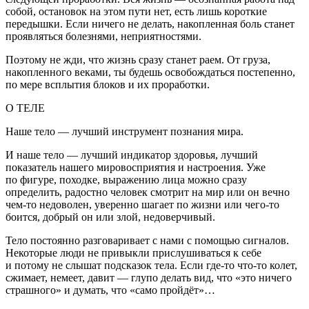
собой, остановок на этом пути нет, есть лишь короткие
передышки. Если ничего не делать, накопленная боль станет
проявляться болезнями, неприятностями.
Поэтому не жди, что жизнь сразу станет раем. От груза,
накопленного веками, ты будешь освобождаться постепенно,
по мере всплытия блоков и их проработки.
О ТЕЛЕ
Наше тело — лучший инструмент познания мира.
И наше тело — лучший индикатор здоровья, лучший
показатель нашего мировосприятия и настроения. Уже
по фигуре, походке, выражению лица можно сразу
определить, радостно человек смотрит на мир или он вечно
чем-то недоволен, уверенно шагает по жизни или чего-то
боится, добрый он или злой, недоверчивый.
Тело постоянно разговаривает с нами с помощью сигналов.
Некоторые люди не привыкли прислушиваться к себе
и потому не слышат подсказок тела. Если где-то что-то колет,
сжимает, немеет, давит — глупо делать вид, что «это ничего
страшного» и думать, что «само пройдёт»…