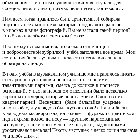
объявления — и потом с удовольствием выступали для
соседей: читали стихи, поэмы, пели песни, танцевали…
Нам всем тогда нравилось быть артистами. Я собирала
портреты всех кинозвёзд, которые продавались раньше
в киосках в виде фотографий. Вы не застали такой период?
Это было в далёком Советском Союзе.
Про школу вспоминается, что я была отличницей
и добросовестной зубрилкой, учёба заполняла всё время. Мои
сочинения были лучшими в классе и всегда висели как
образцы на стенде.
В годы учёбы в музыкальном училище мне нравилось писать
сценарии капустников и репетировать с нашими
талантливыми парнями, смеясь до коликов в процессе
репетиций. У нас на народном отделении было несколько
коронных номеров, которые шли на «бис». Один из них —
квартет парней «Веснушки» (баян, балалайка, ударные
и контрабас, и у каждого был кусочек соло!). Парни были
в народных косоворотках, на голове — фуражки с цветочком
над вихрами волос, на носу — крупные нарисованные
веснушки, и пели они смешные частушки, над которыми
ухохатывался весь зал! Тексты частушек я легко сочиняла сама
«на злобу дня»…