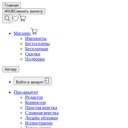
Главная
RUB
Сменить валюту
Магазин
Импринты
Бестселлеры
Бесплатные
Скидки
Подборки
Автору
Войти в аккаунт
Про-аккаунт
Редактор
Корректор
Простая верстка
Сложная верстка
Дизайн обложки
Иллюстрации