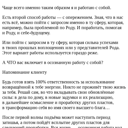
Чаще всего именно таким образом я и работаю с собой.
Есть второй способ работы — с опережением. Зная, что в нас
есть всё, можно пойти с запросом именно в ту сферу, которая,
например, была проблемной по Роду. И поработать, помогая
и Роду, и себе-будущему.
Или пойти с запросом в ту сферу, которая сильна успехами
в твоих прошлых воплощениях или у представителей Рода.
Этот вариант работы используется гораздо реже.
А ЧТО вас включает в осознанную работу с собой?
Напоминание клиенту
Будь готов взять 100% ответственность за использование
возвращённой к тебе энергии. Никто не проживёт твою жизнь
за тебя. Решай сам, во что вкладывать свои обновлённые
силы: в дела по дому, в новые задумки и их реализацию,
в дальнейшее осмысление и проработку других пластов,
в трансформацию себя во имя своего высшего блага…
После первой волны подъёма может наступить период
затишья, а потом пойдёт всплытие других пластов для
следующей проработки. Вся жизнь — осознанная работа над