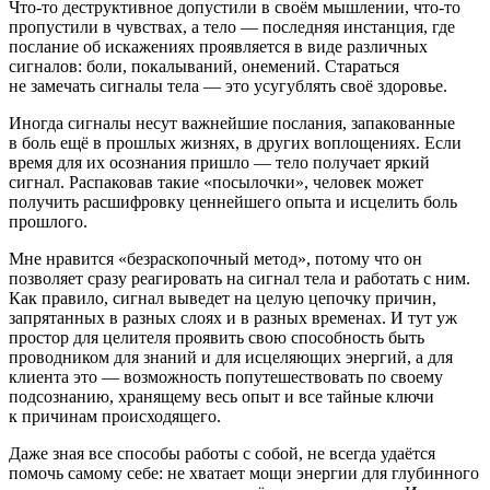
Что-то деструктивное допустили в своём мышлении, что-то
пропустили в чувствах, а тело — последняя инстанция, где
послание об искажениях проявляется в виде различных
сигналов: боли, покалываний, онемений. Стараться
не замечать сигналы тела — это усугублять своё здоровье.
Иногда сигналы несут важнейшие послания, запакованные
в боль ещё в прошлых жизнях, в других воплощениях. Если
время для их осознания пришло — тело получает яркий
сигнал. Распаковав такие «посылочки», человек может
получить расшифровку ценнейшего опыта и исцелить боль
прошлого.
Мне нравится «безраскопочный метод», потому что он
позволяет сразу реагировать на сигнал тела и работать с ним.
Как правило, сигнал выведет на целую цепочку причин,
запрятанных в разных слоях и в разных временах. И тут уж
простор для целителя проявить свою способность быть
проводником для знаний и для исцеляющих энергий, а для
клиента это — возможность попутешествовать по своему
подсознанию, хранящему весь опыт и все тайные ключи
к причинам происходящего.
Даже зная все способы работы с собой, не всегда удаётся
помочь самому себе: не хватает мощи энергии для глубинного