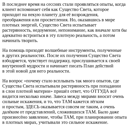
В последнее время на сессиях стали проявляться опыты, когда
клиент вспоминает себя как Существо Света, которое
приходит на некую планету для её возрождения,
преображения или просветления. Но, оказавшись в мире
плотных энергий, Существо Света испытывает
растерянность, недоумение, непонимание, как вначале хотя бы
адекватно встроиться в эту плотную реальность, а потом
начинать творить.
На помощь приходят волшебные инструменты, полученные
в других реальностях. После их получения Существо Света
взбодряется, чувствует поддержку, прислушивается к своей
внутренней мудрости и начинает писать План действий
в этой новой для него реальности.
На вопрос «почему стало всплывать так много опытов, где
Существа Света испытывали растерянность при попадании
в слои плотной материи» пришёл ответ, что ОТТУДА всё
видится несколько иначе. Завеса между мирами вносит очень
сильные искажения, и то, что ТАМ кажется лёгким
и простым, ЗДЕСЬ оказывается совсем не таким, а очень
далёким от представлений, сложившихся ТАМ. Было даже
произнесёно заявление, чтобы ТАМ, при планировании опыта
в плотных мирах, учитывали это сильное искажение.