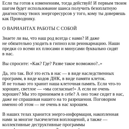
Если ты готов к изменениям, тогда действуй! И первым твоим
шагом будет использование шанса получить безоплатную
диагностику твоих энергоресурсов у того, кому ты доверяешь
как Проводнику.
О ВАРИАНТАХ РАБОТЫ С СОБОЙ
Знаете ли вы, что наш род всегда с нами? И даже
не обязательно уходить в гипноз или реинкарнацию. Наши
предки со всеми их плюсами и минусами буквально сидят
в нас.
Вы спросите: «Как? Где? Разве такое возможно?..»
Да, это так. Всё это есть в нас — в виде наследственных
программ, в виде кодов ДНК, в виде памяти клеток.
И не только это хранит наша клеточная память. Если что-то
хорошее, светлое — «мы согласные!» А если не очень
хорошее? Мы это принимаем в себе? А оно тоже сидит в нас,
даже не спрашивая нашего на то разрешения. Поговорим
именно об этом — не очень в нас хорошем.
В наших телах хранится энерго-информация, накопленная
нами за многие тысячелетия воплощений, а также —
коллективные деструктивные программы