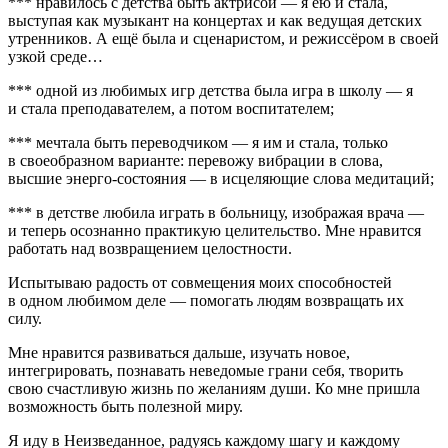
*** нравилось с детства быть актрисой — я ею и стала,
выступая как музыкант на концертах и как ведущая детских
утренников. А ещё была и сценаристом, и режиссёром в своей
узкой среде…
*** одной из любимых игр детства была игра в школу — я
и стала преподавателем, а потом воспитателем;
*** мечтала быть переводчиком — я им и стала, только
в своеобразном варианте: перевожу вибрации в слова,
высшие энерго-состояния — в исцеляющие слова медитаций;
*** в детстве любила играть в больницу, изображая врача —
и теперь осознанно практикую целительство. Мне нравится
работать над возвращением целостности.
Испытываю радость от совмещения моих способностей
в одном любимом деле — помогать людям возвращать их
силу.
Мне нравится развиваться дальше, изучать новое,
интегрировать, познавать неведомые грани себя, творить
свою счастливую жизнь по желаниям души. Ко мне пришла
возможность быть полезной миру.
Я иду в Неизведанное, радуясь каждому шагу и каждому