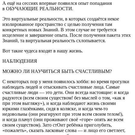
А ещё на сессиях впервые появился опыт попадания
в ОБУЧАЮЩИЕ РЕАЛЬНОСТИ.
Это виртуальные реальности, в которых создаётся некое
изолированное пространство с целью получения там
конкретных новых Знаний. В этом случае не требуется
исцеление и завершение опыта. После получения пакета этих
Знаний, та виртуальная реальность схлопывается.
Вот такие чудеса входят в нашу жизнь.
НАБЛЮДЕНИЯ
МОЖНО ЛИ НАУЧИТЬСЯ БЫТЬ СЧАСТЛИВЫМ?
С некоторых пор у меня появилось хобби: во время прогулки
наблюдать людей и отыскивать счастливые лица. Самые
счастливые люди — это дети. Они всегда настоящие: и когда
радуются (всем своим существом! без мыслей о том, «как я
при этом выгляжу»), и когда наблюдают жизнь своими
юркими глазёнками, сидя в коляске, и когда чем-то
недовольны (они реагируют при этом всем своим телом!),
и когда плачут (они проживают своё «горе» опять же всем
своим существом). Зато стОит ребёнка приголубить,
«пожалеть», сказать ласковые слова — и лицо его светлеет,