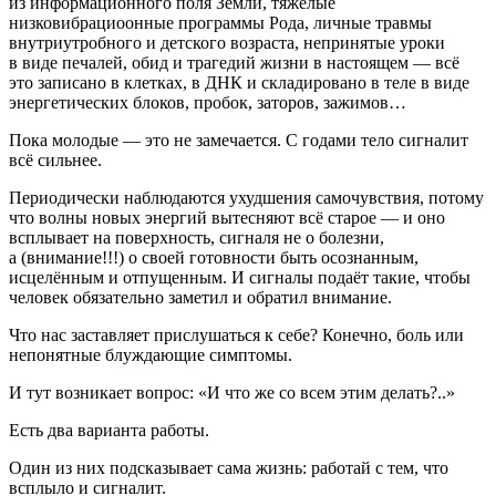
из информационного поля Земли, тяжёлые
низковибрациоонные программы Рода, личные травмы
внутриутробного и детского возраста, непринятые уроки
в виде печалей, обид и трагедий жизни в настоящем — всё
это записано в клетках, в ДНК и складировано в теле в виде
энергетических блоков, пробок, заторов, зажимов…
Пока молодые — это не замечается. С годами тело сигналит
всё сильнее.
Периодически наблюдаются ухудшения самочувствия, потому
что волны новых энергий вытесняют всё старое — и оно
всплывает на поверхность, сигналя не о болезни,
а (внимание!!!) о своей готовности быть осознанным,
исцелённым и отпущенным. И сигналы подаёт такие, чтобы
человек обязательно заметил и обратил внимание.
Что нас заставляет прислушаться к себе? Конечно, боль или
непонятные блуждающие симптомы.
И тут возникает вопрос: «И что же со всем этим делать?..»
Есть два варианта работы.
Один из них подсказывает сама жизнь: работай с тем, что
всплыло и сигналит.