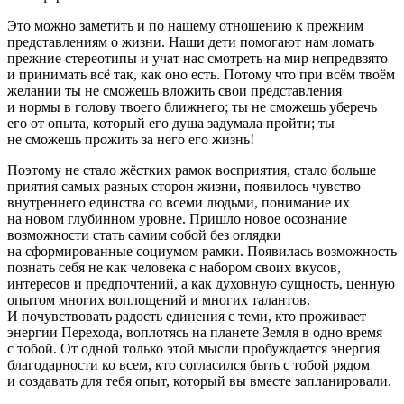
Это можно заметить и по нашему отношению к прежним
представлениям о жизни. Наши дети помогают нам ломать
прежние стереотипы и учат нас смотреть на мир непредвзято
и принимать всё так, как оно есть. Потому что при всём твоём
желании ты не сможешь вложить свои представления
и нормы в голову твоего ближнего; ты не сможешь уберечь
его от опыта, который его душа задумала пройти; ты
не сможешь прожить за него его жизнь!
Поэтому не стало жёстких рамок восприятия, стало больше
приятия самых разных сторон жизни, появилось чувство
внутреннего единства со всеми людьми, понимание их
на новом глубинном уровне. Пришло новое осознание
возможности стать самим собой без оглядки
на сформированные социумом рамки. Появилась возможность
познать себя не как человека с набором своих вкусов,
интересов и предпочтений, а как духовную сущность, ценную
опытом многих воплощений и многих талантов.
И почувствовать радость единения с теми, кто проживает
энергии Перехода, воплотясь на планете Земля в одно время
с тобой. От одной только этой мысли пробуждается энергия
благодарности ко всем, кто согласился быть с тобой рядом
и создавать для тебя опыт, который вы вместе запланировали.