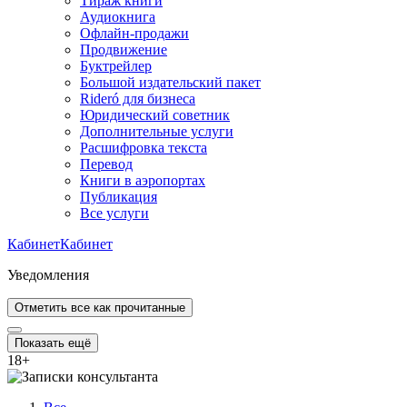
Тираж книги
Аудиокнига
Офлайн-продажи
Продвижение
Буктрейлер
Большой издательский пакет
Rideró для бизнеса
Юридический советник
Дополнительные услуги
Расшифровка текста
Перевод
Книги в аэропортах
Публикация
Все услуги
Кабинет
Кабинет
Уведомления
Отметить все как прочитанные
Показать ещё
18
+