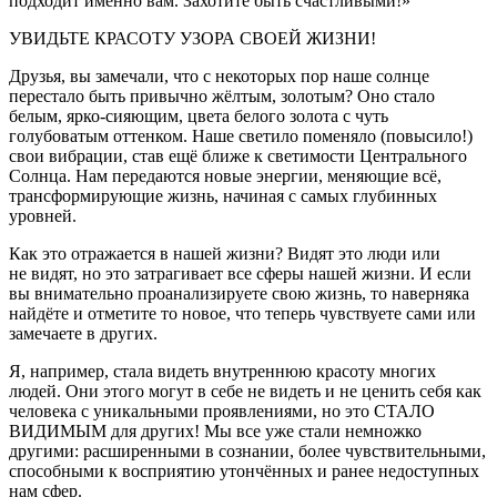
подходит именно вам. Захотите быть счастливыми!»
УВИДЬТЕ КРАСОТУ УЗОРА СВОЕЙ ЖИЗНИ!
Друзья, вы замечали, что с некоторых пор наше солнце
перестало быть привычно жёлтым, золотым? Оно стало
белым, ярко-сияющим, цвета белого золота с чуть
голубоватым оттенком. Наше светило поменяло (повысило!)
свои вибрации, став ещё ближе к светимости Центрального
Солнца. Нам передаются новые энергии, меняющие всё,
трансформирующие жизнь, начиная с самых глубинных
уровней.
Как это отражается в нашей жизни? Видят это люди или
не видят, но это затрагивает все сферы нашей жизни. И если
вы внимательно проанализируете свою жизнь, то наверняка
найдёте и отметите то новое, что теперь чувствуете сами или
замечаете в других.
Я, например, стала видеть внутреннюю красоту многих
людей. Они этого могут в себе не видеть и не ценить себя как
человека с уникальными проявлениями, но это СТАЛО
ВИДИМЫМ для других! Мы все уже стали немножко
другими: расширенными в сознании, более чувствительными,
способными к восприятию утончённых и ранее недоступных
нам сфер.