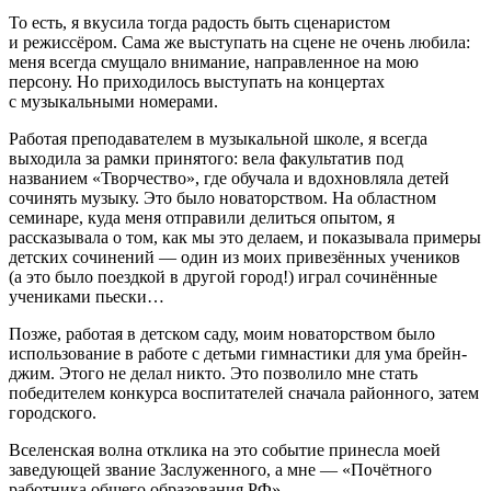
То есть, я вкусила тогда радость быть сценаристом
и режиссёром. Сама же выступать на сцене не очень любила:
меня всегда смущало внимание, направленное на мою
персону. Но приходилось выступать на концертах
с музыкальными номерами.
Работая преподавателем в музыкальной школе, я всегда
выходила за рамки принятого: вела факультатив под
названием «Творчество», где обучала и вдохновляла детей
сочинять музыку. Это было новаторством. На областном
семинаре, куда меня отправили делиться опытом, я
рассказывала о том, как мы это делаем, и показывала примеры
детских сочинений — один из моих привезённых учеников
(а это было поездкой в другой город!) играл сочинённые
учениками пьески…
Позже, работая в детском саду, моим новаторством было
использование в работе с детьми гимнастики для ума брейн-
джим. Этого не делал никто. Это позволило мне стать
победителем конкурса воспитателей сначала районного, затем
городского.
Вселенская волна отклика на это событие принесла моей
заведующей звание Заслуженного, а мне — «Почётного
работника общего образования РФ».