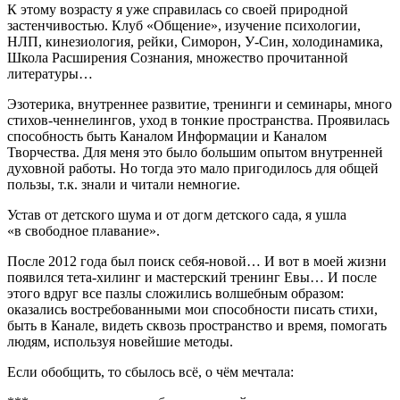
К этому возрасту я уже справилась со своей природной
застенчивостью. Клуб «Общение», изучение психологии,
НЛП, кинезиология, рейки, Симорон, У-Син, холодинамика,
Школа Расширения Сознания, множество прочитанной
литературы…
Эзотерика, внутреннее развитие, тренинги и семинары, много
стихов-ченнелингов, уход в тонкие пространства. Проявилась
способность быть Каналом Информации и Каналом
Творчества. Для меня это было большим опытом внутренней
духовной работы. Но тогда это мало пригодилось для общей
пользы, т.к. знали и читали немногие.
Устав от детского шума и от догм детского сада, я ушла
«в свободное плавание».
После 2012 года был поиск себя-новой… И вот в моей жизни
появился тета-хилинг и мастерский тренинг Евы… И после
этого вдруг все пазлы сложились волшебным образом:
оказались востребованными мои способности писать стихи,
быть в Канале, видеть сквозь пространство и время, помогать
людям, используя новейшие методы.
Если обобщить, то сбылось всё, о чём мечтала: