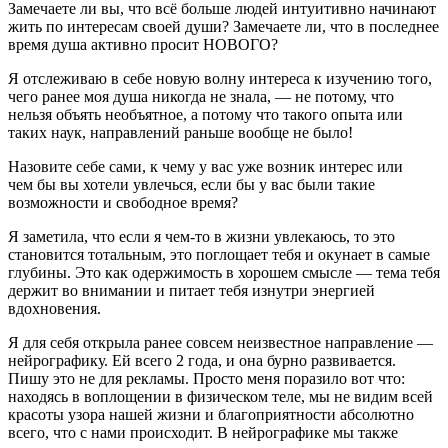
Замечаете ли вы, что всё больше людей интуитивно начинают
жить по интересам своей души? Замечаете ли, что в последнее
время душа активно просит НОВОГО?
Я отслеживаю в себе новую волну интереса к изучению того,
чего ранее моя душа никогда не знала, — не потому, что
нельзя объять необъятное, а потому что такого опыта или
таких наук, направлений раньше вообще не было!
Назовите себе сами, к чему у вас уже возник интерес или
чем бы вы хотели увлечься, если бы у вас были такие
возможности и свободное время?
Я заметила, что если я чем-то в жизни увлекаюсь, то это
становится тотальным, это поглощает тебя и окунает в самые
глубины. Это как одержимость в хорошем смысле — тема тебя
держит во внимании и питает тебя изнутри энергией
вдохновения.
Я для себя открыла ранее совсем неизвестное направление —
нейрографику. Ей всего 2 года, и она бурно развивается.
Пишу это не для рекламы. Просто меня поразило вот что:
находясь в воплощении в физическом теле, мы не видим всей
красоты узора нашей жизни и благоприятности абсолютно
всего, что с нами происходит. В нейрографике мы также