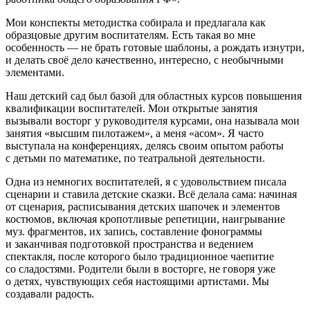
Мои конспекты методистка собирала и предлагала как
образцовые другим воспитателям. Есть такая во мне
особенность — не брать готовые шаблоны, а рождать изнутри,
и делать своё дело качественно, интересно, с необычными
элементами.
Наш детский сад был базой для областных курсов повышения
квалификации воспитателей. Мои открытые занятия
вызывали восторг у руководителя курсами, она называла мои
занятия «высшим пилотажем», а меня «асом». Я часто
выступала на конференциях, делясь своим опытом работы
с детьми по математике, по театральной деятельности.
Одна из немногих воспитателей, я с удовольствием писала
сценарии и ставила детские сказки. Всё делала сама: начиная
от сценария, расписывания детских шапочек и элементов
костюмов, включая кропотливые репетиции, наигрывание
муз. фрагментов, их запись, составление фонограммы
и заканчивая подготовкой пространства и ведением
спектакля, после которого было традиционное чаепитие
со сладостями. Родители были в восторге, не говоря уже
о детях, чувствующих себя настоящими артистами. Мы
создавали радость.