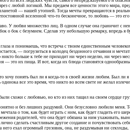
го из всех людских чувств, самого непредсказуемого и опасного
зрез с любой логикой. Мы предаем все ценности этого мира, пре
ланетой — нашей утопией. Тогда мечты превращаются в реальност
постоянной вселенной что-то бесконечное, то любовь — это ег
раво. У любви множество лиц. В одном случае она граничит с н
бок о бок с безумием. Сделав эту небольшую ремарку, впредь я б
глаза и понимаешь, что встреча с твоим единственным человеком
 остается, — погрузиться в колодец бездонного отчаяния и мечтать
икто больше к тебе не приходит ни через неделю, ни через меся
ия — это их пища. И вот, когда их блюда становятся однообразны
о хочу понять был ли я когда-то в своей жизни любим. Был ли я 
 одинока все это время, что никто во всем свете не желал излечи
были схожи с любовью, но кто из них тащил на своем сердце гру
понятно и без лишних раздумий. Они безусловно любили меня. Т
мечтала о том, как будет играть с ним, как будет гладить его ш
ежения родителей, что она будет обязана за ним ухаживать, выно
ма лично сделать счастливым другое создание и почувствовать себ
 него ехал огромный грузовик, она, не раздумывая ни секунды, 