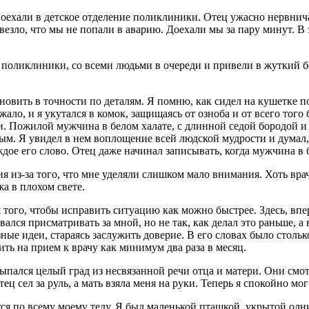
хали в детское отделение поликлиники. Отец ужасно нервничал,
езло, что мы не попали в аварию. Доехали мы за пару минут. В
 поликлиники, со всеми людьми в очереди и привели в жуткий б
новить в точности по деталям. Я помню, как сидел на кушетке п
жало, и я укутался в комок, защищаясь от озноба и от всего того
ли. Пожилой мужчина в белом халате, с длинной седой бородой и
м. Я увидел в нем воплощение всей людской мудрости и думал, 
ое его слово. Отец даже начинал записывать, когда мужчина в б
я из-за того, что мне уделяли слишком мало внимания. Хоть врач
жа в плохом свете.
того, чтобы исправить ситуацию как можно быстрее. Здесь, впер
ался присматривать за мной, но не так, как делал это раньше, а
е идеи, стараясь заслужить доверие. В его словах было столько
ить на прием к врачу как минимум два раза в месяц.
ыпался целый град из несвязанной речи отца и матери. Они смот
ец сел за руль, а мать взяла меня на руки. Теперь я спокойно м
ается по всему моему телу. Я был маленькой пташкой, укрытой о