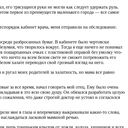
 его трясущиеся руки не могли как следует удержать руль.
 этом первое из преимуществ маленького города — все самое
еспорядок кабинет врача, меня отправили на обследование.
осреди разбросанных бумаг. В кабинете было чертовски
 безумия, что творилось вокруг. Тогда я еще ничего не понимал
 в пошарпанных очках с пластиковой оправой без умолку что-
что ничто на всем белом свете не сможет потревожить его
елом халате переводил свой грозный взгляд на него.
 и ругал моих родителей за халатность, но мама все равно
вые за все время, начал говорить мой отец. Ему было очень
 вкладывая в это всю свою душу. Он обязался разработать целую
 сожаления, что даже строгий доктор не устоял и согласился
рели мне в глаза и вперемешку выкрикивали какие-то слова,
ог наслаждаться ласковой маминой речью.
дним лишь тоненьким крылом от дождя, холода, хищников и всех