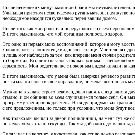
После нескольких минут маминой брани мы незамедлительно пое
Учитывая при этом нескончаемую ругань матери, нам жутко пов
необходимое находится буквально перед вашим домом.
После того как мои родители переругались со всем персоналом
В итоге выяснилось, что мой организм полностью здоров.
Это одно из первых моих воспоминаний, которое я могу восста
холодно, хотя за окном еще виднелось солнце. Мое тело все дро
и лишь мог наблюдать за тем, как впереди меня стояли родите
то бормотал. Его лицо казалось таким грозным — непоколебимы
серьезность. Мои родители же с покорным видом кивали на кажд
В итоге выяснилось, что у меня была задержка речевого развити
не сказала ни слова в свое оправдание, не желая выставлять му
Мужчина в халате строго рекомендовал нанять специалиста для 
стыдно, и он обвинял во всем случившемся только себя. Он вызв
программу тренировок для меня. На ходу придумывал грандиозны
с его предложением, но только при условии, что меня будут воз
Как только мы вышли за двери поликлиники, на меня тут же ос
не желая упускать ни секунды. Так мы добрались до машины, от
Сидя у нее на коленях, я чувствовал, как тепло нежно разлив