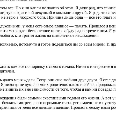
том все. Но я ни капли не жалею об этом. Я даже рад, что сейч
лиртую с красивой девушкой в компании друзей. Я рад, что я нес
не верю в людского бога. Причина лишь одна — все это плата и 
духовными, у меня есть самое главное — память. Прошлое я цен
мерти меня ждет бесконечное ничто, я буду рад встрече с ним. Я
ее любого, кто тратил жизнь на мимолетные наслаждения.
сякаемо, потому-то я готов поделиться им со всем миром. И пря
зать вам все по порядку с самого начала. Ничего интереснее я п
одителей.
ь долго меня ждали. Тогда они еще любили друг друга. Я стал д
. Я никогда не думал о моих родителях плохо и сейчас продолжа
не винить их вне зависимости от того, чтобы я вам ни поведал п
рождения были самыми счастливыми годами его жизни. А вот у м
 боялась смотреть в его огромные глаза, устремленные в пустоту;
тстраняться от меня все дальше и дальше. Пропасть между нами 