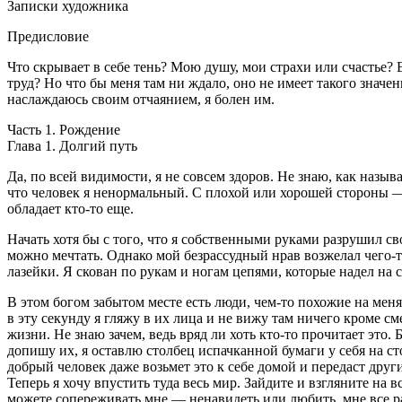
Записки художника
Предисловие
Что скрывает в себе тень? Мою душу, мои страхи или счастье? 
труд? Но что бы меня там ни ждало, оно не имеет такого значени
наслаждаюсь своим отчаянием, я болен им.
Часть 1. Рождение
Глава 1. Долгий путь
Да, по всей видимости, я не совсем здоров. Не знаю, как называе
что человек я ненормальный. С плохой или хорошей стороны —
обладает кто-то еще.
Начать хотя бы с того, что я собственными руками разрушил с
можно мечтать. Однако мой безрассудный нрав возжелал чего-то
лазейки. Я скован по рукам и ногам цепями, которые надел на с
В этом богом забытом месте есть люди, чем-то похожие на меня
в эту секунду я гляжу в их лица и не вижу там ничего кроме см
жизни. Не знаю зачем, ведь вряд ли хоть кто-то прочитает это
допишу их, я оставлю столбец испачканной бумаги у себя на ст
добрый человек даже возьмет это к себе домой и передаст др
Теперь я хочу впустить туда весь мир. Зайдите и взгляните на 
можете сопереживать мне — ненавидеть или любить, мне все ра