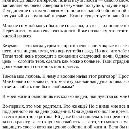
Мне всегда было интересно познать суть любви — самого сложно
заставляет человека совершать безумные поступки, идущие вра
И уединение с этим человеком становится нашей собственной п
ненужный и сломанный предмет. Если и существует в нашей не
Многие со мной могут быть не согласны, и это — их полное п
Перечислять можно еще очень долго. Я же познал ту, что стоит 
чистой из всех.
Безумие — это когда утром ты протираешь свои мокрые от слез 
него, и ты ищешь пути, что вернут тебя назад. Но все, что тебе
Тогда твой день проходит в ожидании следующей ночи. Однако н
цель — сломить тебя, сделать как можно больнее. Твои страдан
долгожданный сон вновь повторяется.
Такова моя любовь. К чему я вообще начал этот разговор? Прост
Мне больно осознавать, что моя изуродованная душа оставалась
ответа: любить или быть любимым?
В моей жизни было лишь несколько людей, чьи чувства ко мне 
Во-первых, это мои родители. Кто же еще? Но с ними мне все 
подаренного ей на день рождения. Она ждала его долгое время, 
из его крохотного ротика. Ей даже было наплевать на предостер
за его красоту, за его хрупкую слабость — за то, что может са
защищать своего котенка ценою собственной жизни. Если бы на