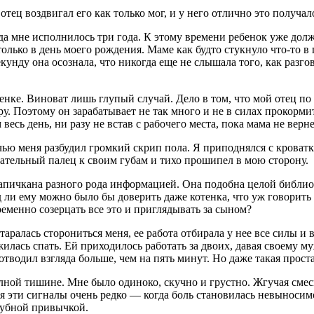
отец воздвигал его как только мог, и у него отлично это получал
да мне исполнилось три года. К этому времени ребенок уже долж
олько в день моего рождения. Маме как будто стукнуло что-то в 
екунду она осознала, что никогда еще не слышала того, как разго
бенке. Виноват лишь глупый случай. Дело в том, что мой отец п
 Поэтому он зарабатывает не так много и не в силах прокормить
весь день, ни разу не встав с рабочего места, пока мама не верн
чью меня разбудил громкий скрип пола. Я приподнялся с кроватк
азательный палец к своим губам и тихо прошипел в мою сторону.
апичкана разного рода информацией. Она подобна целой библиот
ли ему можно было бы доверить даже котенка, что уж говорить о
ременно созерцать все это и приглядывать за сыном?
таралась сторониться меня, ее работа отбирала у нее все силы и
илась спать. Ей приходилось работать за двоих, давая своему м
отводил взгляда больше, чем на пять минут. Но даже такая прост
лной тишине. Мне было одиноко, скучно и грустно. Жгучая смесь
 эти сигналы очень редко — когда боль становилась невыносимо
агубной привычкой.