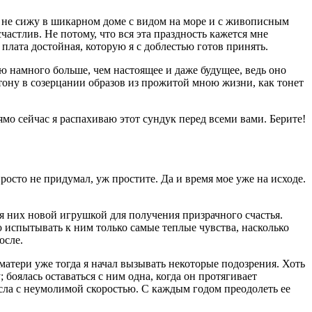
ас не сижу в шикарном доме с видом на море и с живописным
частлив. Не потому, что вся эта праздность кажется мне
плата достойная, которую я с доблестью готов принять.
ю намного больше, чем настоящее и даже будущее, ведь оно
 утону в созерцании образов из прожитой мною жизни, как тонет
мо сейчас я распахиваю этот сундук перед всеми вами. Берите!
росто не придумал, уж простите. Да и время мое уже на исходе.
ля них новой игрушкой для получения призрачного счастья.
ю испытывать к ним только самые теплые чувства, насколько
осле.
атери уже тогда я начал вызывать некоторые подозрения. Хоть
 боялась оставаться с ним одна, когда он протягивает
росла с неумолимой скоростью. С каждым годом преодолеть ее