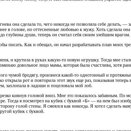
ева она сделала то, чего никогда не позволяла себе делать, — за
 нее в голове, но оттесненные любовью к мужу. Хоть сделала она
до глубины души, теперь он считал себя своим злейшим врагом.
чтобы писать. Как и обещал, он начал разрабатывать план моих т
еня, и крутила в руках какую-то новую игрушку. Тогда мне стал
споминаю довольное лицо мамы, которая была счастлива, хотя ран
го чумой бродягу, произнеся какой-то однотонный и протяжный 
открыла рот и повторила этот звук еще раз, показывая теперь в
ем, захлопала в ладоши и поцеловала мой лоб.
, резко кивнув головой вниз. Мне это показалось забавным. По 
мире. Тогда я посмотрел на кубик с буквой «Б» — на нем был изо
торону голой стены. Я смеялся как никогда. Я хотел сделать мам
другой кубик с буквой.