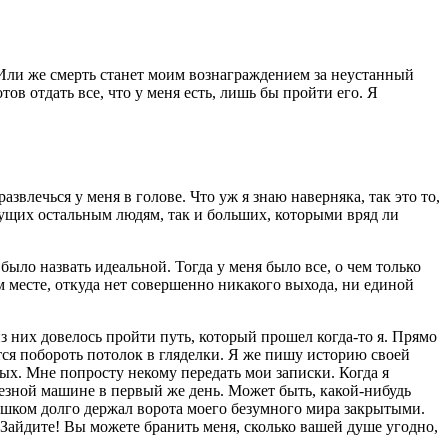
? Или же смерть станет моим вознаграждением за неустанный
тов отдать все, что у меня есть, лишь бы пройти его. Я
развлечься у меня в голове. Что уж я знаю наверняка, так это то,
сущих остальным людям, так и больших, которыми вряд ли
ло назвать идеальной. Тогда у меня было все, о чем только
м месте, откуда нет совершенно никакого выхода, ни единой
из них довелось пройти путь, который прошел когда-то я. Прямо
ается побороть потолок в гляделки. Я же пишу историю своей
мых. Мне попросту некому передать мои записки. Когда я
елезной машине в первый же день. Может быть, какой-нибудь
ишком долго держал ворота моего безумного мира закрытыми.
в. Зайдите! Вы можете бранить меня, сколько вашей душе угодно,