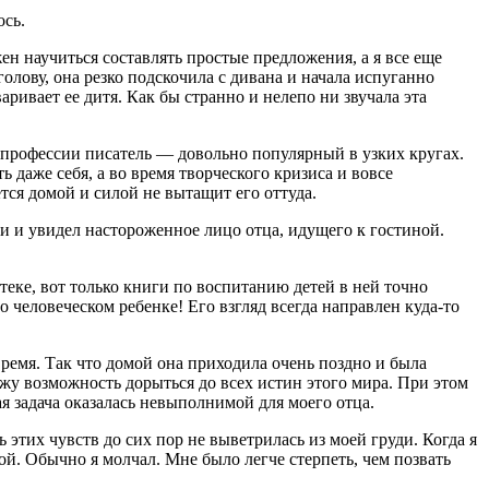
ось.
ен научиться составлять простые предложения, а я все еще
голову, она резко подскочила с дивана и начала испуганно
варивает ее дитя. Как бы странно и нелепо ни звучала эта
о профессии писатель — довольно популярный в узких кругах.
 даже себя, а во время творческого кризиса и вовсе
ется домой и силой не вытащит его оттуда.
и и увидел настороженное лицо отца, идущего к гостиной.
еке, вот только книги по воспитанию детей в ней точно
 человеческом ребенке! Его взгляд всегда направлен куда-то
 время. Так что домой она приходила очень поздно и была
ужу возможность дорыться до всех истин этого мира. При этом
ая задача оказалась невыполнимой для моего отца.
 этих чувств до сих пор не выветрилась из моей груди. Когда я
й. Обычно я молчал. Мне было легче стерпеть, чем позвать