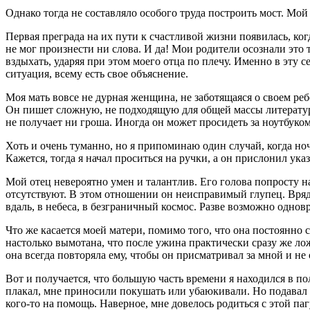
Однако тогда не составляло особого труда построить мост. Мой 
Первая преграда на их пути к счастливой жизни появилась, ког
не мог произнести ни слова. И да! Мои родители осознали это т
вздыхать, ударяя при этом моего отца по плечу. Именно в эту с
ситуация, всему есть свое объяснение.
Моя мать вовсе не дурная женщина, не заботящаяся о своем ре
Он пишет сложную, не подходящую для общей массы литературу.
не получает ни гроша. Иногда он может просидеть за ноутбуком 
Хоть и очень туманно, но я припоминаю один случай, когда но
Кажется, тогда я начал проситься на ручки, а он прислонил ук
Мой отец невероятно умен и талантлив. Его голова попросту н
отсутствуют. В этом отношении он неисправимый глупец. Вряд 
вдаль, в небеса, в безграничный космос. Разве возможно однов
Что же касается моей матери, помимо того, что она постоянно с
настолько вымотана, что после ужина практически сразу же лож
она всегда повторяла ему, чтобы он присматривал за мной и не 
Вот и получается, что большую часть времени я находился в по
плакал, мне приносили покушать или убаюкивали. Но подавал я
кого-то на помощь. Наверное, мне довелось родиться с этой п