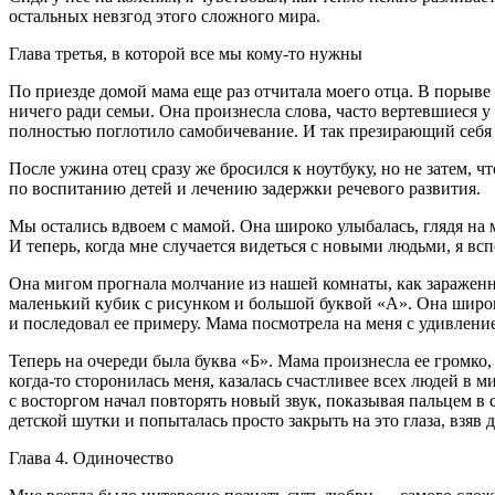
остальных невзгод этого сложного мира.
Глава третья, в которой все мы кому-то нужны
По приезде домой мама еще раз отчитала моего отца. В порыве гн
ничего ради семьи. Она произнесла слова, часто вертевшиеся у
полностью поглотило самобичевание. И так презирающий себя 
После ужина отец сразу же бросился к ноутбуку, но не затем, 
по воспитанию детей и лечению задержки речевого развития.
Мы остались вдвоем с мамой. Она широко улыбалась, глядя на м
И теперь, когда мне случается видеться с новыми людьми, я в
Она мигом прогнала молчание из нашей комнаты, как зараженно
маленький кубик с рисунком и большой буквой «А». Она широко 
и последовал ее примеру. Мама посмотрела на меня с удивлени
Теперь на очереди была буква «Б». Мама произнесла ее громко
когда-то сторонилась меня, казалась счастливее всех людей в 
с восторгом начал повторять новый звук, показывая пальцем в с
детской шутки и попыталась просто закрыть на это глаза, взяв 
Глава 4. Одиночество