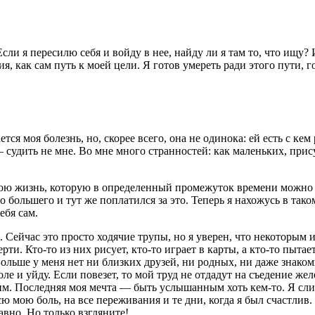
Если я пересилю себя и войду в нее, найду ли я там то, что ищу
я, как сам путь к моей цели. Я готов умереть ради этого пути, го
тся моя болезнь, но, скорее всего, она не одинока: ей есть с кем 
 судить не мне. Во мне много странностей: как маленьких, при
вою жизнь, которую в определенный промежуток времени можно бы
 большего и тут же поплатился за это. Теперь я нахожусь в тако
ебя сам.
. Сейчас это просто ходячие трупы, но я уверен, что некоторым 
ерти. Кто-то из них рисует, кто-то играет в карты, а кто-то пыт
. Больше у меня нет ни близких друзей, ни родных, ни даже знако
оле и уйду. Если повезет, то мой труд не отдадут на съедение ж
угим. Последняя моя мечта — быть услышанным хоть кем-то. Я сл
всю мою боль, на все переживания и те дни, когда я был счастли
вно. Но только взгляните!