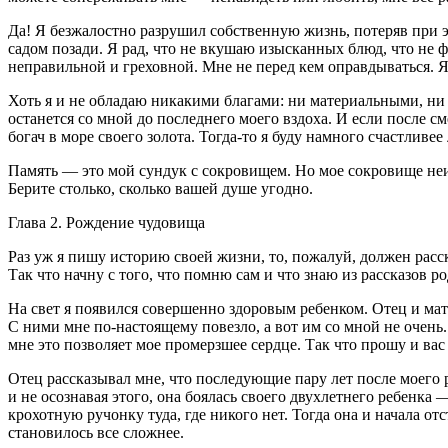
Да! Я безжалостно разрушил собственную жизнь, потеряв при э
садом позади. Я рад, что не вкушаю изысканных блюд, что не ф
неправильной и греховной. Мне не перед кем оправдываться. Я 
Хоть я и не обладаю никакими благами: ни материальными, ни 
останется со мной до последнего моего вздоха. И если после с
богач в море своего золота. Тогда-то я буду намного счастлив
Память — это мой сундук с сокровищем. Но мое сокровище неис
Берите столько, сколько вашей душе угодно.
Глава 2. Рождение чудовища
Раз уж я пишу историю своей жизни, то, пожалуй, должен расска
Так что начну с того, что помню сам и что знаю из рассказов р
На свет я появился совершенно здоровым ребенком. Отец и мат
С ними мне по-настоящему повезло, а вот им со мной не очень
мне это позволяет мое промерзшее сердце. Так что прошу и вас 
Отец рассказывал мне, что последующие пару лет после моего 
и не осознавая этого, она боялась своего дву
хлетн
его ребенка —
крохотную ручонку туда, где никого нет. Тогда она и начала о
становилось все сложнее.