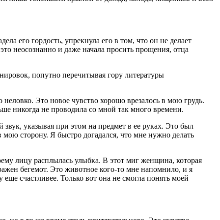
дела его гордость, упрекнула его в том, что он не делает
 это неосознанно и даже начала просить прощения, отца
ренировок, попутно перечитывая гору литературы
о неловко. Это новое чувство хорошо врезалось в мою грудь.
ьше никогда не проводила со мной так много времени.
звук, указывая при этом на предмет в ее руках. Это был
 мою сторону. Я быстро догадался, что мне нужно делать
моему лицу расплылась улыбка. В этот миг женщина, которая
бражен бегемот. Это животное кого-то мне напомнило, и я
у еще счастливее. Только вот она не смогла понять моей