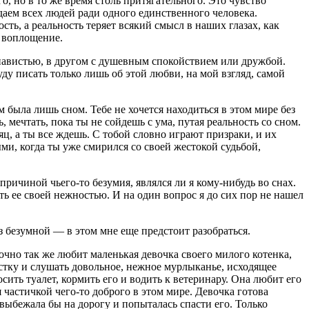
, но в то же время столь притягательного. Это чувство
даем всех людей ради одного единственного человека.
ь, а реальность теряет всякий смысл в наших глазах, как
о воплощение.
енавистью, в другом с душевным спокойствием или дружбой.
уду писать только лишь об этой любви, на мой взгляд, самой
 была лишь сном. Тебе не хочется находиться в этом мире без
, мечтать, пока ты не сойдешь с ума, путая реальность со сном.
ц, а ты все ждешь. С тобой словно играют призраки, и их
ми, когда ты уже смирился со своей жестокой судьбой,
причиной чьего-то безумия, являлся ли я кому-нибудь во снах.
ть ее своей нежностью. И на один вопрос я до сих пор не нашел
з безумной — в этом мне еще предстоит разобраться.
очно так же любит маленькая девочка своего милого котенка,
ерстку и слушать довольное, нежное мурлыканье, исходящее
сить туалет, кормить его и водить к ветеринару. Она любит его
я частичкой чего-то доброго в этом мире. Девочка готова
выбежала бы на дорогу и попыталась спасти его. Только