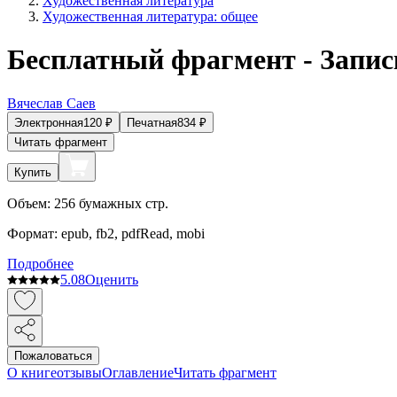
Художественная литература
Художественная литература: общее
Бесплатный фрагмент - Запис
Вячеслав Саев
Электронная
120
₽
Печатная
834
₽
Читать фрагмент
Купить
Объем:
256
бумажных стр.
Формат:
epub, fb2, pdfRead, mobi
Подробнее
5.0
8
Оценить
Пожаловаться
О книге
отзывы
Оглавление
Читать фрагмент