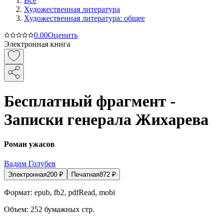
Все
Художественная литература
Художественная литература: общее
0.0
0
Оценить
Электронная книга
Бесплатный фрагмент -
Записки генерала Жихарева
Роман ужасов
Вадим Голубев
Электронная
200
₽
Печатная
872
₽
Формат:
epub, fb2, pdfRead, mobi
Объем:
252
бумажных стр.