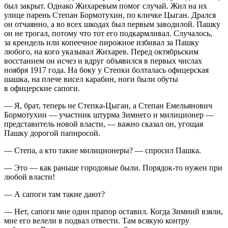
был закрыт. Однако Жихаревым помог случай. Жил на их
улице парень Степан Бормотухин, по кличке Цыган. Дрался
он отчаянно, а во всех шкодах был первым заводилой. Пашку
он не трогал, потому что тот его подкармливал. Случалось,
за крендель или копеечное пирожное избивал за Пашку
любого, на кого указывал Жихарев. Перед октябрьским
восстанием он исчез и вдруг объявился в первых числах
ноября 1917 года. На боку у Степки болталась офицерская
шашка, на плече висел карабин, ноги были обуты
в офицерские сапоги.
— Я, брат, теперь не Степка-Цыган, а Степан Емельянович
Бормотухин — участник штурма Зимнего и милиционер —
представитель новой власти, — важно сказал он, угощая
Пашку дорогой
папирос
ой.
— Степа, а кто такие милиционеры? — спросил Пашка.
— Это — как раньше городовые были. Порядок-то нужен при
любой власти!
— А сапоги там такие дают?
— Нет, сапоги мне один прапор оставил. Когда Зимний взяли,
мне его велели в подвал отвести. Там всякую контру