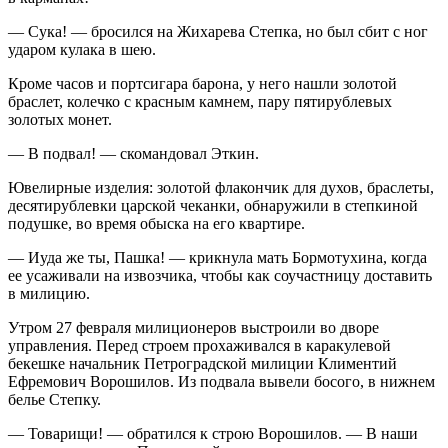
—
Сука
! — бросился на Жихарева Степка, но был сбит с ног
ударом кулака в шею.
Кроме часов и портсигара барона, у него нашли золотой
браслет, колечко с красным камнем, пару пятирублевых
золотых монет.
— В подвал! — скомандовал Эткин.
Ювелирные изделия: золотой флакончик для духов, браслеты,
десятирублевки царской чеканки, обнаружили в степкиной
подушке, во время обыска на его квартире.
— Иуда же ты, Пашка! — крикнула мать Бормотухина, когда
ее усаживали на извозчика, чтобы как соучастницу доставить
в милицию.
Утром 27 февраля милиционеров выстроили во дворе
управления. Перед строем прохаживался в каракулевой
бекешке начальник Петроградской милиции Климентий
Ефремович Ворошилов. Из подвала вывели босого, в нижнем
белье Степку.
— Товарищи! — обратился к строю Ворошилов. — В наши