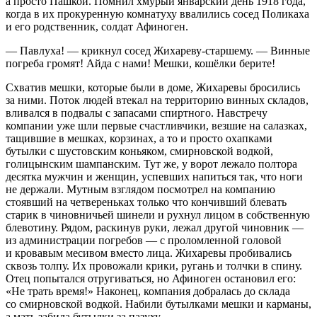
а просто Пашкой. Помнил хмурый январский день 1918 года,
когда в их прокуренную комнатуху ввалились сосед Поликаха
и его родственник, солдат Афиноген.
— Павлуха! — крикнул сосед Жихареву-старшему. — Винные
погреба громят! Айда с нами! Мешки, кошёлки берите!
Схватив мешки, которые были в доме, Жихаревы бросились
за ними. Поток людей втекал на территорию винных складов,
вливался в подвалы с запасами
спирт
ного. Навстречу
компании уже шли первые счастливчики, везшие на салазках,
тащившие в мешках, корзинах, а то и просто охапками
бутылки с шустовским
конья
ком, смирновской водкой,
голицынским
шампанск
им. Тут же, у ворот лежало полтора
десятка мужчин и женщин, успевших напиться так, что ноги
не держали. Мутным взглядом посмотрел на компанию
стоявший на четвереньках только что кончивший блевать
старик в чиновничьей шинели и рухнул лицом в собственную
блевотину. Рядом, раскинув руки, лежал другой чиновник —
из администрации погребов — с проломленной головой
и кровавым месивом вместо лица. Жихаревы пробивались
сквозь толпу. Их провожали крики, ругань и толчки в спину.
Отец попытался отругиваться, но Афиноген остановил его:
«Не трать время!» Наконец, компания добралась до склада
со смирновской водкой. Набили бутылками мешки и карманы,
а мать забила бутылки за пазуху.