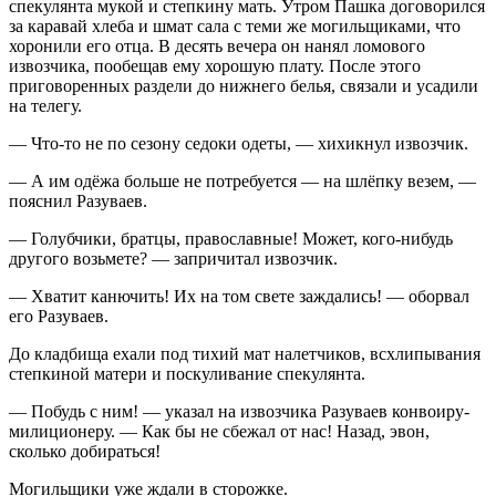
спекулянта мукой и степкину мать. Утром Пашка договорился
за каравай хлеба и шмат сала с теми же могильщиками, что
хоронили его отца. В десять вечера он нанял ломового
извозчика, пообещав ему хорошую плату. После этого
приговоренных раздели до нижнего белья, связали и усадили
на телегу.
— Что-то не по сезону седоки одеты, — хихикнул извозчик.
— А им одёжа больше не потребуется — на шлёпку везем, —
пояснил Разуваев.
— Голубчики, братцы, православные! Может, кого-нибудь
другого возьмете? — запричитал извозчик.
— Хватит канючить! Их на том свете заждались! — оборвал
его Разуваев.
До кладбища ехали под тихий мат налетчиков, всхлипывания
степкиной матери и поскуливание спекулянта.
— Побудь с ним! — указал на извозчика Разуваев конвоиру-
милиционеру. — Как бы не сбежал от нас! Назад, эвон,
сколько добираться!
Могильщики уже ждали в сторожке.