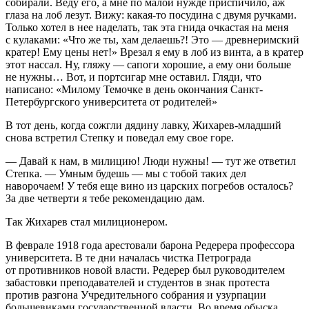
собирали. Веду его, а мне по малой нужде приспичило, аж
глаза на лоб лезут. Вижу: какая-то посудина с двумя ручками.
Только хотел в нее наделать, так эта гнида очкастая на меня
с кулаками: «Что же ты, хам делаешь?! Это — древнеримский
кратер! Ему цены нет!» Врезал я ему в лоб из винта, а в кратер
этот нассал. Ну, гляжу — сапоги хорошие, а ему они больше
не нужны… Вот, и портсигар мне оставил. Гляди, что
написано: «Милому Темочке в день окончания Санкт-
Петербургского университета от родителей»
В тот день, когда сожгли дядину лавку, Жихарев-младший
снова встретил Степку и поведал ему свое горе.
— Давай к нам, в милицию! Люди нужны! — тут же ответил
Степка. — Умным будешь — мы с тобой таких дел
наворочаем! У тебя еще вино из царских погребов осталось?
За две четверти я тебе рекомендацию дам.
Так Жихарев стал милиционером.
В феврале 1918 года арестовали барона Редерера профессора
университета. В те дни началась чистка Петрограда
от противников новой власти. Редерер был руководителем
забастовки преподавателей и студентов в знак протеста
против разгона Учредительного собрания и узурпации
большевиками государственной власти. Во время обыска