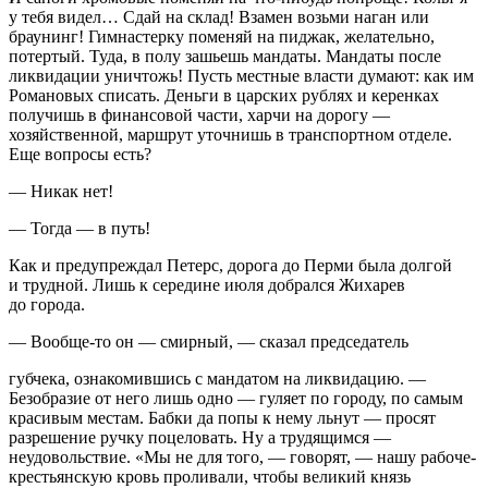
у тебя видел… Сдай на склад! Взамен возьми наган или
браунинг! Гимнастерку поменяй на пиджак, желательно,
потертый. Туда, в полу зашьешь мандаты. Мандаты после
ликвидации уничтожь! Пусть местные власти думают: как им
Романовых списать. Деньги в царских рублях и керенках
получишь в финансовой части, харчи на дорогу —
хозяйственной, маршрут уточнишь в транспортном отделе.
Еще вопросы есть?
— Никак нет!
— Тогда — в путь!
Как и предупреждал Петерс, дорога до Перми была долгой
и трудной. Лишь к середине июля добрался Жихарев
до города.
— Вообще-то он — смирный, — сказал председатель
губчека, ознакомившись с мандатом на ликвидацию. —
Безобразие от него лишь одно — гуляет по городу, по самым
красивым местам. Бабки да попы к нему льнут — просят
разрешение ручку поцеловать. Ну а трудящимся —
неудовольствие. «Мы не для того, — говорят, — нашу рабоче-
крестьянскую кровь проливали, чтобы великий князь