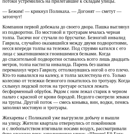
потоки устремились на прилегавшие к складам улицы.
— Бежим! — крикнул Поликаха. — Догонят — сметут —
затопчут!
Компания первой добежала до своего двора. Пашка выглянул
из подворотни. По мостовой и тротуарам мчалась черная
толпа. Тысячи ног стучали по брусчатке. Безногий инвалид
Гаврила, случайно оказавшийся между двумя подворотнями,
несся впереди толпы на тележке. Под струями катился с его
лица с закатившимися гноившимися белками. Когда
до спасительной подворотни оставалось всего лишь двадцать
метров, толпа настигла инвалида. Парень без шапки
перемахнул через Гаврилу, оттолкнувшись ногой о его плечо.
Кто-то навалился на калеку, и толпа захлестнула его. Только
колесико от тележки безногого покатилось по тротуару. Когда
схлынул людской поток на тротуаре остался лежать
бесформенный обрубок. Рядом с ним лежал старик в черном
пальто с красной от крови бородой. Недолго смотрели зеваки
на трупы. Другой поток — смесь
конья
ка, вин, водки, пенясь
заполнял мостовую и тротуары.
Жихаревы с Поликахой уже выгрузили добычу и вышли
на улицу. Жители квартала отвернулись от покойников
и с любопытством втягивали носами воздух, рассматривали
буро-красную реку, заполнившую улицу. «Шпирт! Ей Богу,