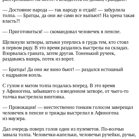
— Достояние народа — так народу и отдай! — забурлила
толпа. — Братцы, да они же сами все выпьют! На хрена такая
власть?!
— Приготовиться! — скомандовал человечек в пенсне.
Щелкнули затворы, штыки уперлись в грудь тем, кто стоял
в первом ряду. В это время раздались выстрелы на складах.
Взорвалась граната, затем другая. Тоненький ручеек,
раздаваясь вширь, потек из ворот.
— Братцы! Да они же вино бьют! — раздался истошный
с надрывом вопль.
С гулом и матом толпа подалась вперед. В это время
у Афиногена, забывшего о взведенном затворе, от чьего-то
толчка выстрелила винтовка.
—
Провок
ация! — неестественно тонким голосом заверещал
человечек в пенсне и трижды выстрелил в Афиногена
из маузера.
Дал очередь поверх голов один из пулеметов. По-волчьи
завыла толпа. Человечки-капельки, человечьи ручейки, ручьи,