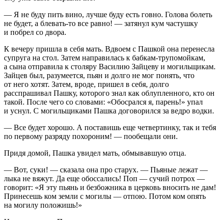
— Я не буду пить вино, лучше буду есть говно. Голова болеть
не будет, а блевать-то все равно! — затянул кум частушку
и побрел со двора.
К вечеру пришла в себя мать. Вдвоем с Пашкой она перенесла
супруга на стол. Затем направилась к бабкам-трупомойкам,
а сына отправила к столяру Василию Зайцеву и могильщикам.
Зайцев был, разумеется, пьян и долго не мог понять, что
от него хотят. Затем, вроде, пришел в себя, долго
расспрашивал Пашку, которого знал как облупленного, кто он
такой. После чего со словами: «Обосрался я, парень!» упал
и уснул. С могильщиками Пашка договорился за ведро водки.
— Все будет хорошо. А поставишь еще четвертинку, так и тебя
по первому разряду похороним! — пообещали они.
Придя домой, Пашка увидел мать, обмывавшую отца.
— Вот,
суки
! — сказала она про старух. — Пьяные лежат —
лыка не вяжут. Да еще обоссались! Поп — сучий потрох —
говорит: «Я эту пьянь и безбожника в церковь вносить не дам!
Принесешь ком земли с могилы — отпою. Потом ком опять
на могилу положишь!»