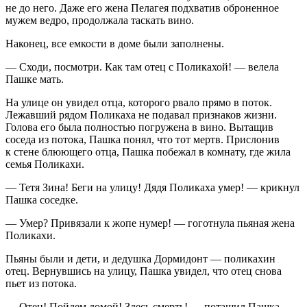
не до него. Даже его жена Пелагея подхватив оброненное
мужем ведро, продолжала таскать вино.
Наконец, все емкости в доме были заполнены.
— Сходи, посмотри. Как там отец с Поликахой! — велела
Пашке мать.
На улице он увидел отца, которого рвало прямо в поток.
Лежавший рядом Поликаха не подавал признаков жизни.
Голова его была полностью погружена в вино. Вытащив
соседа из потока, Пашка понял, что тот мертв. Прислонив
к стене блюющего отца, Пашка побежал в комнату, где жила
семья Поликахи.
— Тетя Зина! Беги на улицу! Дядя Поликаха умер! — крикнул
Пашка соседке.
— Умер? Привязали к жопе нумер! — гоготнула пьяная жена
Поликахи.
Пьяны были и дети, и дедушка Дормидонт — поликахин
отец. Вернувшись на улицу, Пашка увидел, что отец снова
пьет из потока.
— Отец! Пойдем домой! Здесь смерть! — потащил Пашка