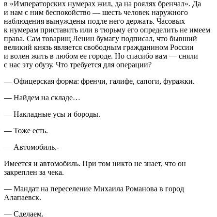
в «Императорских нумерах жил, да на роялях бренчал». Да
и нам с ним беспокойство — шесть человек наружного
наблюдения вынуждены подле него держать. Часовых
к нумерам приставить или в тюрьму его определить не имеем
права. Сам товарищ Ленин бумагу подписал, что бывший
великий князь является свободным гражданином
Росси
и
и волен жить в любом ее городе. Но спасибо вам — сняли
с нас эту обузу. Что требуется для операции?
— Офицерская форма: френчи, галифе, сапоги, фуражки.
— Найдем на складе…
— Накладные усы и бороды.
— Тоже есть.
— Автомобиль.-
Имеется и автомобиль. При том никто не знает, что он
закреплен за чека.
— Мандат на переселение Михаила Романова в город
Алапаевск.
— Сделаем.