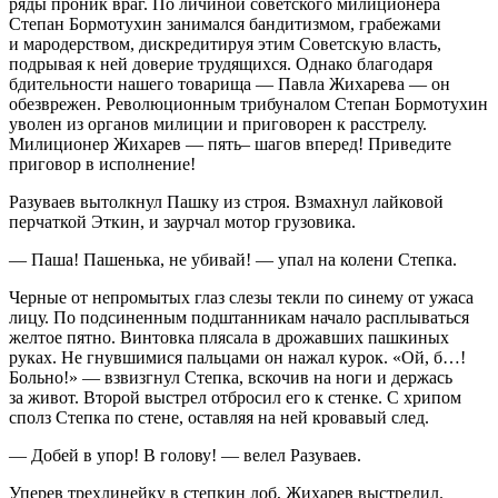
ряды проник враг. По личиной советского милиционера
Степан Бормотухин занимался бандитизмом, грабежами
и мародерством, дискредитируя этим Советскую власть,
подрывая к ней доверие трудящихся. Однако благодаря
бдительности нашего товарища — Павла Жихарева — он
обезврежен. Революционным трибуналом Степан Бормотухин
уволен из органов милиции и приговорен к расстрелу.
Милиционер Жихарев — пять– шагов вперед! Приведите
приговор в исполнение!
Разуваев вытолкнул Пашку из строя. Взмахнул лайковой
перчаткой Эткин, и заурчал мотор грузовика.
— Паша! Пашенька, не убивай! — упал на колени Степка.
Черные от непромытых глаз слезы текли по синему от ужаса
лицу. По подсиненным подштанникам начало расплываться
желтое пятно. Винтовка плясала в дрожавших пашкиных
руках. Не гнувшимися пальцами он нажал курок. «Ой, б…!
Больно!» — взвизгнул Степка, вскочив на ноги и держась
за живот. Второй выстрел отбросил его к стенке. С хрипом
сполз Степка по стене, оставляя на ней кровавый след.
— Добей в упор! В голову! — велел Разуваев.
Уперев трехлинейку в степкин лоб, Жихарев выстрелил.