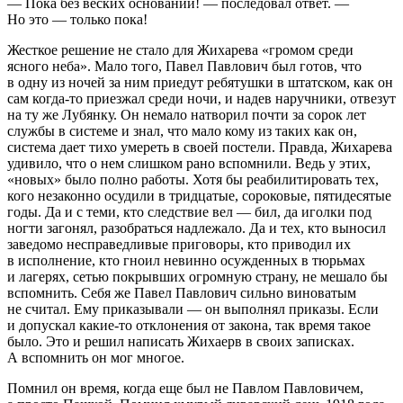
— Пока без веских оснований! — последовал ответ. —
Но это — только пока!
Жесткое решение не стало для Жихарева «громом среди
ясного неба». Мало того, Павел Павлович был готов, что
в одну из ночей за ним приедут ребятушки в штатском, как он
сам когда-то приезжал среди ночи, и надев наручники, отвезут
на ту же Лубянку. Он немало натворил почти за сорок лет
службы в системе и знал, что мало кому из таких как он,
система дает тихо умереть в своей постели. Правда, Жихарева
удивило, что о нем слишком рано вспомнили. Ведь у этих,
«новых» было полно работы. Хотя бы реабилитировать тех,
кого незаконно осудили в тридцатые, сороковые, пятидесятые
годы. Да и с теми, кто следствие вел — бил, да иголки под
ногти загонял, разобраться надлежало. Да и тех, кто выносил
заведомо несправедливые приговоры, кто приводил их
в исполнение, кто гноил невинно осужденных в тюрьмах
и лагерях, сетью покрывших огромную страну, не мешало бы
вспомнить. Себя же Павел Павлович сильно виноватым
не считал. Ему приказывали — он выполнял приказы. Если
и допускал какие-то отклонения от закона, так время такое
было. Это и решил написать Жихаерв в своих записках.
А вспомнить он мог многое.
Помнил он время, когда еще был не Павлом Павловичем,