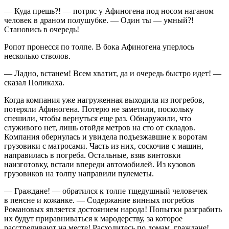
— Куда прешь?! — потряс у Афиногена под носом наганом
человек в драном полушубке. — Один ты — умный?!
Становись в очередь!
Ропот пронесся по толпе. В бока Афиногена уперлось
несколько стволов.
— Ладно, встанем! Всем хватит, да и очередь быстро идет! —
сказал Поликаха.
Когда компания уже нагруженная выходила из погребов,
потеряли Афиногена. Потерю не заметили, поскольку
спешили, чтобы вернуться еще раз. Обнаружили, что
служивого нет, лишь отойдя метров на сто от складов.
Компания обернулась и увидела подъезжавшие к воротам
грузовики с матросами. Часть из них, соскочив с машин,
направилась в погреба. Остальные, взяв винтовки
наизготовку, встали впереди автомобилей. Из кузовов
грузовиков на толпу направили пулеметы.
— Граждане! — обратился к толпе тщедушный человечек
в пенсне и кожанке. — Содержание винных погребов
Романовых является достоянием народа! Попытки разграбить
их будут приравниваться к мародерству, за которое
расстреливают на месте! Расходитесь по домам, граждане!