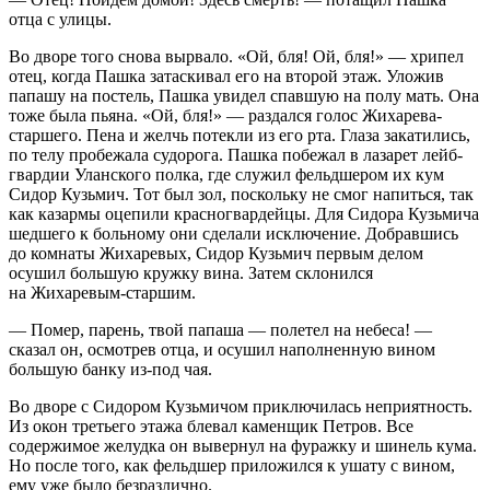
отца с улицы.
Во дворе того снова вырвало. «Ой, бля! Ой, бля!» — хрипел
отец, когда Пашка затаскивал его на второй этаж. Уложив
папашу на постель, Пашка увидел спавшую на полу мать. Она
тоже была пьяна. «Ой, бля!» — раздался голос Жихарева-
старшего. Пена и желчь потекли из его рта. Глаза закатились,
по телу пробежала судорога. Пашка побежал в лазарет лейб-
гвардии Уланского полка, где служил фельдшером их кум
Сидор Кузьмич. Тот был зол, поскольку не смог напиться, так
как казармы оцепили красногвардейцы. Для Сидора Кузьмича
шедшего к больному они сделали исключение. Добравшись
до комнаты Жихаревых, Сидор Кузьмич первым делом
осушил большую кружку вина. Затем склонился
на Жихаревым-старшим.
— Помер, парень, твой папаша — полетел на небеса! —
сказал он, осмотрев отца, и осушил наполненную вином
большую банку из-под чая.
Во дворе с Сидором Кузьмичом приключилась неприятность.
Из окон третьего этажа блевал каменщик Петров. Все
содержимое желудка он вывернул на фуражку и шинель кума.
Но после того, как фельдшер приложился к ушату с
вином
,
ему уже было безразлично.