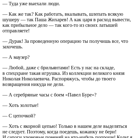
— Туда уже выехали люди.
— Как же так? Как работать, вкалывать, шлепать всякую
шушеру — так Паша Жихарев! А как царя в расход вывести,
как прибыльное дело — так кого-то из своих латышей
отправляете!
— Дурак! За проведенную операцию ты получишь все, что
захочешь.
— А маузер?
— Любой, даже с брильянтами! Есть у нас на складе,
в спецхране такая игрушка. Из коллекции великого князя
Николая Николаевича. Распоряжусь, чтобы до твоего
возвращения никуда не дели.
— А серебряные часы с боем «Павел Буре»?
— Хоть золотые!
— С цепочкой?
— Хоть с якорной цепью! Только в нашем деле выделяться
не следует. Поэтому, когда поедешь, кожанку не бери!
И сапоги хромовые поменяй на что-нибудь попроще! Кольт я