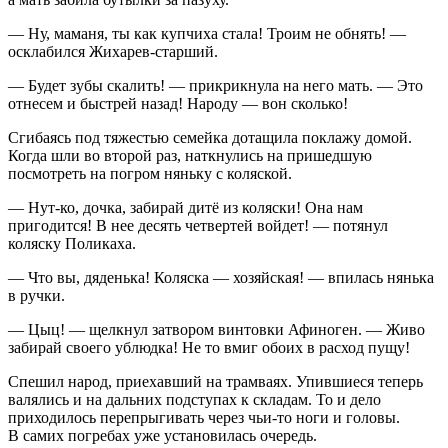
— Ну, маманя, ты как купчиха стала! Троим не обнять! —
осклабился Жихарев-старший.
— Будет зубы скалить! — прикрикнула на него мать. — Это
отнесем и быстрей назад! Народу — вон сколько!
Сгибаясь под тяжестью семейка дотащила поклажу домой.
Когда шли во второй раз, наткнулись на пришедшую
посмотреть на погром няньку с коляской.
— Нут-ко, дочка, забирай дитё из коляски! Она нам
пригодится! В нее десять четвертей войдет! — потянул
коляску Поликаха.
— Что вы, дяденька! Коляска — хозяйская! — впилась нянька
в ручки.
— Цыц! — щелкнул затвором винтовки Афиноген. — Живо
забирай своего ублюдка! Не то вмиг обоих в расход пущу!
Спешил народ, приехавший на трамваях. Упившиеся теперь
валялись и на дальних подступах к складам. То и дело
приходилось перепрыгивать через чьи-то ноги и головы.
В самих погребах уже установилась очередь.