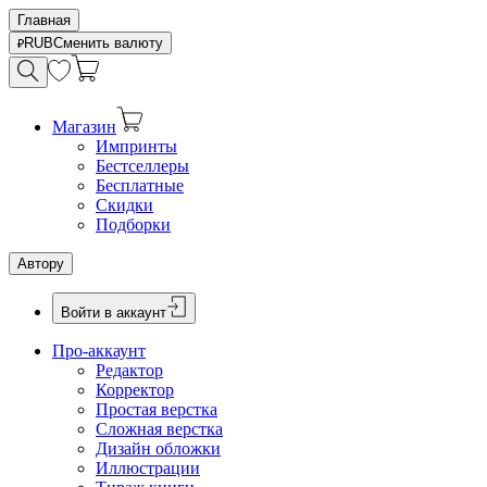
Главная
RUB
Сменить валюту
Магазин
Импринты
Бестселлеры
Бесплатные
Скидки
Подборки
Автору
Войти в аккаунт
Про-аккаунт
Редактор
Корректор
Простая верстка
Сложная верстка
Дизайн обложки
Иллюстрации