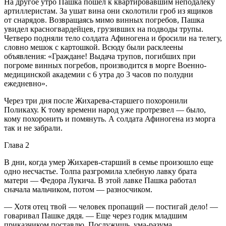
На другое утро Пашка пошел к квартировавшим неподалеку
артиллеристам. За ушат вина они сколотили гроб из ящиков
от снарядов. Возвращаясь мимо винных погребов, Пашка
увидел красногвардейцев, грузивших на подводы трупы.
Четверо подняли тело солдата Афиногена и бросили на телегу,
словно мешок с картошкой. Всюду были расклеены
объявления: «Граждане! Выдача трупов, погибших при
погроме винных погребов, производится в морге Военно-
медицинской академии с 6 утра до 3 часов по полудни
ежедневно».
Через три дня после Жихарева-старшего похоронили
Поликаху. К тому времени народ уже протрезвел — было,
кому похоронить и помянуть. А солдата Афиногена из морга
так и не забрали.
Глава 2
В дни, когда умер Жихарев-старший в семье произошло еще
одно несчастье. Толпа разгромила хлебную лавку брата
матери — Федора Лукича. В этой лавке Пашка работал
сначала мальчиком, потом — разносчиком.
— Хотя отец твой — человек пропащий — постигай дело! —
говаривал Пашке дядя. — Еще через годик младшим
приказчиком поставлю. Послужишь, ума-разума