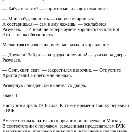
— Бабу-то за что? — спросил могильщик помоложе.
— Много будешь знать — скоро состаришься.
А состаришься — сам в яму ляжешь! — осклабился
Разуваев. — И вообще теперь будете хоронить бесплатно!
Это — ваша обязанность.
Мелко трясся извозчик, везя нас назад, в управление.
— Доехали! Зайди — за труды получишь! — указал на дверь
Разуваев.
— Свят, свят, свят! — закрестился извозчик. — Отпустите
Христа ради! Ничего мне не надо.
Развернув лошадей, он вылетел со двора.
Глава 3
Наступил апрель 1918 года. К этому времени Пашку перевели
в ВЧК.
Вместе с этим карательным органом он переехал в Москву.
В соответствии с порядком, заведенным председателем ВЧК
Дзержинским, приговор приводил в исполнение следователь,