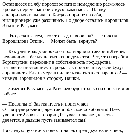
Оставшееся на лбу пороховое пятно немедленно размылось
кровью, перемешанной с кусочками мозга. Пашку
с непривычки вырвало. Когда он пришел в себя,
милиционеры уже разошлись. Во дворе остались Ворошилов,
Эткин и Разуваев.
— Что делать с тем, что этот гад наворовал? — спросил
Ворошилова Эткин. — Может быть, вернуть?
— Как учит вождь мирового пролетариата товарищ Ленин,
революция в белых перчатках не делается. Все, что награбил
Бормотухин, переходит в собственность государства
и является достоянием народа. Так и объясните, если будут
спрашивать. Как намерены использовать этого паренька? —
кивнул Ворошилов в сторону Пашки.
— Заменит Разуваева, а Разуваев будет только на оперативной
работе.
— Правильно! Завтра пусть и приступает!
От патрулирования, арестов и обысков освободить! Паек
увеличить! Завтра товарищ Разуваев покажет, как это
делается, а дальше пусть занимается сам!
На следующую ночь повезли на расстрел двух налетчиков,