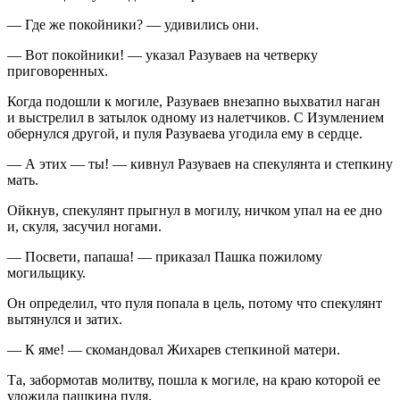
— Где же покойники? — удивились они.
— Вот покойники! — указал Разуваев на четверку
приговоренных.
Когда подошли к могиле, Разуваев внезапно выхватил наган
и выстрелил в затылок одному из налетчиков. С Изумлением
обернулся другой, и пуля Разуваева угодила ему в сердце.
— А этих — ты! — кивнул Разуваев на спекулянта и степкину
мать.
Ойкнув, спекулянт прыгнул в могилу, ничком упал на ее дно
и, скуля, засучил ногами.
— Посвети, папаша! — приказал Пашка пожилому
могильщику.
Он определил, что пуля попала в цель, потому что спекулянт
вытянулся и затих.
— К яме! — скомандовал Жихарев степкиной матери.
Та, забормотав молитву, пошла к могиле, на краю которой ее
уложила пашкина пуля.