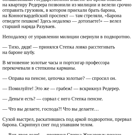
на квартиру Редерера позвонили из милиции и велели срочно
отправить грузовик, в котором приехали брать барона,
на Конногвардейский проспект — там стреляли, «Барона
отведете пешком! Здесь недалеко — дотопаете!» — велел
старший наряда Разуваев.
Неподалеку от управлении милиции свернули в подворотню.
— Тихо, дядя! — принялся Степка ловко расстегивать
на бароне шубу.
В мгновение золотые часы и портсигар профессора
перекочевали в степкины карманы.
— Оправа на пенсне, цепочка золотые? — спросил он.
— Помилуйте! Это же — грабеж! — вскрикнул Редерер.
— Деньги есть? — сорвал с него Степка пенсне.
— Что вы делаете, господа?! Что вы делаете…
Сухой выстрел, раскатившись под аркой подворотни, прервал
барона. Скрипнул снег под упавшим телом.
— Вот, твоя доля! — протянул Степка Жихаревау пенсне. —