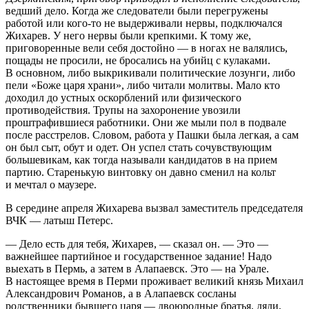
ведший дело. Когда же следователи были перегружены
работой или кого-то не выдерживали нервы, подключался
Жихарев. У него нервы были крепкими. К тому же,
приговоренные вели себя достойно — в ногах не валялись,
пощады не просили, не бросались на убийц с кулаками.
В основном, либо выкрикивали политические лозунги, либо
пели «Боже царя храни», либо читали молитвы. Мало кто
доходил до устных оскорблений или физического
противодействия. Трупы на захоронение увозили
проштрафившиеся работники. Они же мыли пол в подвале
после расстрелов. Словом, работа у Пашки была легкая, а сам
он был сыт, обут и одет. Он успел стать сочувствующим
большевикам, как тогда называли кандидатов в на прием
партию. Старенькую винтовку он давно сменил на кольт
и мечтал о маузере.
В середине апреля Жихарева вызвал заместитель председателя
ВЧК — латыш Петерс.
— Дело есть для тебя, Жихарев, — сказал он. — Это —
важнейшее партийное и государственное задание! Надо
выехать в Пермь, а затем в Алапаевск. Это — на Урале.
В настоящее время в Перми проживает великий князь Михаил
Александрович Романов, а в Алапаевск сосланы
родственники бывшего царя — двоюродные братья, дяди,