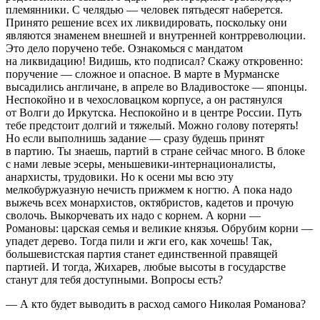
племянники. С челядью — человек пятьдесят наберется.
Принято решение всех их ликвидировать, поскольку они
являются знаменем внешней и внутренней контрреволюции.
Это дело поручено тебе. Ознакомься с мандатом
на ликвидацию! Видишь, кто подписал? Скажу откровенно:
поручение — сложное и опасное. В марте в Мурманске
высадились англичане, в апреле во Владивостоке — японцы.
Неспокойно и в чехословацком корпусе, а он растянулся
от Волги до Иркутска. Неспокойно и в центре
Росси
и. Путь
тебе предстоит долгий и тяжелый. Можно голову потерять!
Но если выполнишь задание — сразу будешь принят
в партию. Ты знаешь, партий в стране сейчас много. В блоке
с нами левые эсеры, меньшевики-интер
нацио
налисты,
анархисты, трудовики. Но к осени мы всю эту
мелкобуржуазную нечисть прижмем к ногтю. А пока надо
выжечь всех монархистов, октябристов, кадетов и прочую
сволочь. Выкорчевать их надо с корнем. А корни —
Романовы: царская семья и великие князья. Обрубим корни —
упадет дерево. Тогда пили и жги его, как хочешь! Так,
большевистская партия станет единственной правящей
партией. И тогда, Жихарев, любые высоты в государстве
станут для тебя доступными. Вопросы есть?
— А кто будет выводить в расход самого Николая Романова?