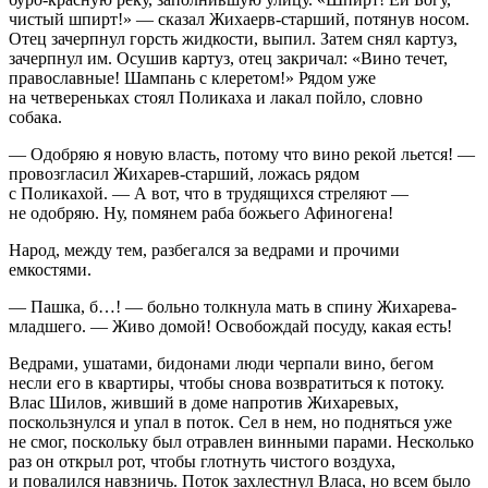
чистый шпирт!» — сказал Жихаерв-старший, потянув носом.
Отец зачерпнул горсть жидкости, выпил. Затем снял картуз,
зачерпнул им. Осушив картуз, отец закричал: «Вино течет,
православные! Шампань с клеретом!» Рядом уже
на четвереньках стоял Поликаха и лакал пойло, словно
собака.
— Одобряю я новую власть, потому что вино рекой льется! —
провозгласил Жихарев-старший, ложась рядом
с Поликахой. — А вот, что в трудящихся стреляют —
не одобряю. Ну, помянем раба божьего Афиногена!
Народ, между тем, разбегался за ведрами и прочими
емкостями.
— Пашка, б…! — больно толкнула мать в спину Жихарева-
младшего. — Живо домой! Освобождай посуду, какая есть!
Ведрами, ушатами, бидонами люди черпали вино, бегом
несли его в квартиры, чтобы снова возвратиться к потоку.
Влас Шилов, живший в доме напротив Жихаревых,
поскользнулся и упал в поток. Сел в нем, но подняться уже
не смог, поскольку был отравлен винными парами. Несколько
раз он открыл рот, чтобы глотнуть чистого воздуха,
и повалился навзничь. Поток захлестнул Власа, но всем было