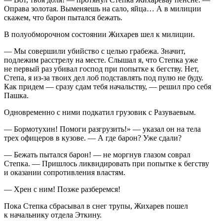
Оправа золотая. Выменяешь на сало, яйца… А в милиции
скажем, что барон пытался бежать.
В полуобморочном состоянии Жихарев шел к милиции.
— Мы совершили убийство с целью грабежа. Значит,
подлежим расстрелу на месте. Слышал я, что Степка уже
не первый раз убивал господ при попытке к бегству. Нет,
Степа, я из-за твоих дел лоб подставлять под пулю не буду.
Как придем — сразу сдам тебя начальству, — решил про себя
Пашка.
Одновременно с ними подкатил грузовик с Разуваевым.
— Бормотухин! Помоги разгрузить!» — указал он на тела
трех офицеров в кузове. — А где барон? Уже сдали?
— Бежать пытался барон! — не моргнув глазом соврал
Степка. — Пришлось ликвидировать при попытке к бегству
и оказании сопротивления властям.
— Хрен с ним! Позже разберемся!
Пока Степка сбрасывал в снег трупы, Жихарев пошел
к начальнику отдела Эткину.