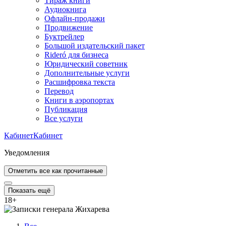
Тираж книги
Аудиокнига
Офлайн-продажи
Продвижение
Буктрейлер
Большой издательский пакет
Rideró для бизнеса
Юридический советник
Дополнительные услуги
Расшифровка текста
Перевод
Книги в аэропортах
Публикация
Все услуги
Кабинет
Кабинет
Уведомления
Отметить все как прочитанные
Показать ещё
18
+