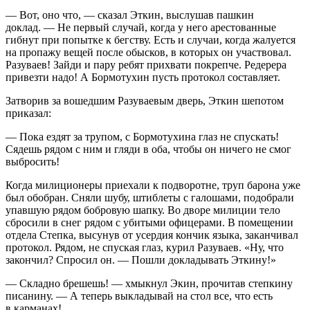
— Вот, оно что, — сказал Эткин, выслушав пашкин
доклад. — Не первый случай, когда у него арестованные
гибнут при попытке к бегству. Есть и случаи, когда жалуется
на пропажу вещей после обысков, в которых он участвовал.
Разуваев! Зайди и пару ребят прихвати покрепче. Редерера
привезти надо! А Бормотухин пусть протокол составляет.
Затворив за вошедшим Разуваевым дверь, Эткин шепотом
приказал:
— Пока ездят за трупом, с Бормотухина глаз не спускать!
Сядешь рядом с ним и гляди в оба, чтобы он ничего не смог
выбросить!
Когда милиционеры приехали к подворотне, труп барона уже
был обобран. Сняли шубу, штиблеты с галошами, подобрали
упавшую рядом бобровую шапку. Во дворе милиции тело
сбросили в снег рядом с убитыми офицерами. В помещении
отдела Степка, высунув от усердия кончик языка, заканчивал
протокол. Рядом, не спуская глаз,
курил
Разуваев. «Ну, что
закончил? Спросил он. — Пошли докладывать Эткину!»
— Складно брешешь! — хмыкнул Экин, прочитав степкину
писанину. — А теперь выкладывай на стол все, что есть
в карманах!