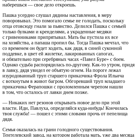
наберешься — свое дело откроешь.
Пашка усердно слушал дядины наставления, в меру
поворовывал. Это помогало семье не голодать, поскольку
отца отовсюду гнали за пьянство. Делился Пашка с семьей
только булками и кренделями, а украденные медяки
с гривенниками припрятывал. Мать бы пустила их все
на хозяйства, а папаша пропил бы. Тогда Пашка мечтал, что
со временем он будет ходить, как дядя, в синей суконной
поддевке, в цвет ей жилетке, лакированных сапогах,
и обязательно при серебряных часах «Павел Буре» с боем.
Однако судьба распорядилась по-другому. Как-то утром, придя
в лавку, дядя увидел ее объятую огнем. На пороге лежал
изуродованный труп старшего приказчика Фрола Ильича
с воткнутым в живот багром. Обгоревший труп младшего
приказчика Ферапошки с проломленным черепом нашли
в том, что осталось от лавки днем позже.
— Никаких нет резонов открывать новое дело при этой
власти. Иди, Павлуха, определяйся куда-нибудь! Кончилась
твоя служба! — пошел с этими словами прочь от пепелища
дядя.
Семья оказалась на грани голодного существования.
Тентелевский завод, на котором работала мать, уже два месяца