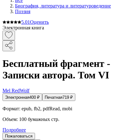
Все
Биография, литература и литературоведение
Поэзия
5.0
1
Оценить
Электронная книга
Бесплатный фрагмент -
Записки автора. Том VI
Mel RedWolf
Электронная
400
₽
Печатная
719
₽
Формат:
epub, fb2, pdfRead, mobi
Объем:
100
бумажных стр.
Подробнее
Пожаловаться