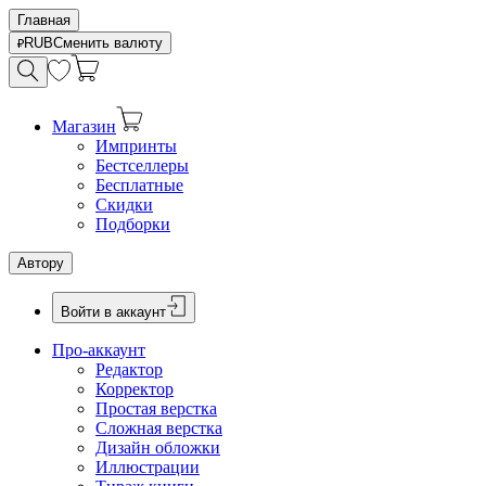
Главная
RUB
Сменить валюту
Магазин
Импринты
Бестселлеры
Бесплатные
Скидки
Подборки
Автору
Войти в аккаунт
Про-аккаунт
Редактор
Корректор
Простая верстка
Сложная верстка
Дизайн обложки
Иллюстрации