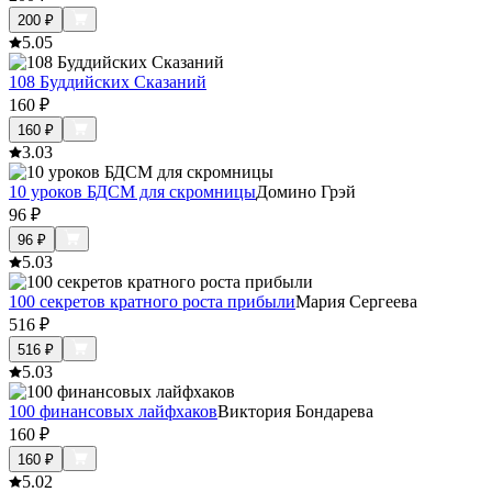
200
₽
5.0
5
108 Буддийских Сказаний
160
₽
160
₽
3.0
3
10 уроков БДСМ для скромницы
Домино Грэй
96
₽
96
₽
5.0
3
100 секретов кратного роста прибыли
Мария Сергеева
516
₽
516
₽
5.0
3
100 финансовых лайфхаков
Виктория Бондарева
160
₽
160
₽
5.0
2