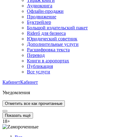
Тираж книги
Аудиокнига
Офлайн-продажи
Продвижение
Буктрейлер
Большой издательский пакет
Rideró для бизнеса
Юридический советник
Дополнительные услуги
Расшифровка текста
Перевод
Книги в аэропортах
Публикация
Все услуги
Кабинет
Кабинет
Уведомления
Отметить все как прочитанные
Показать ещё
18
+