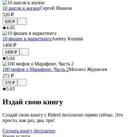
10 шагов к жизни
Сергей Иванов
520
₽
520
₽
4.0
5
10 фишек в маркетинге
Andrey Kuzmin
1400
₽
1400
₽
5.0
4
100 мифов о Марафоне. Часть 2
Михаил Журавлев
272
₽
272
₽
5.0
3
Издай свою книгу
Создай свою книгу с Rideró бесплатно прямо сейчас. Это
просто, как раз, два, три!
Создать книгу бесплатно
Наши услуги