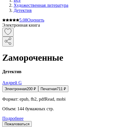
Все
Художественная литература
Детектив
5.0
8
Оценить
Электронная книга
Zамороченные
Детектив
Андрей G
Электронная
200
₽
Печатная
711
₽
Формат:
epub, fb2, pdfRead, mobi
Объем:
144
бумажных стр.
Подробнее
Пожаловаться