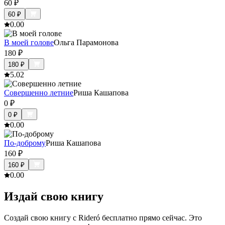
60
₽
60
₽
0.0
0
В моей голове
Ольга Парамонова
180
₽
180
₽
5.0
2
Совершенно летние
Риша Кашапова
0
₽
0
₽
0.0
0
По-доброму
Риша Кашапова
160
₽
160
₽
0.0
0
Издай свою книгу
Создай свою книгу с Rideró бесплатно прямо сейчас. Это