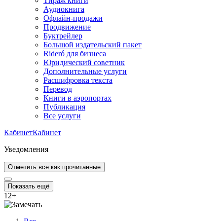
Тираж книги
Аудиокнига
Офлайн-продажи
Продвижение
Буктрейлер
Большой издательский пакет
Rideró для бизнеса
Юридический советник
Дополнительные услуги
Расшифровка текста
Перевод
Книги в аэропортах
Публикация
Все услуги
Кабинет
Кабинет
Уведомления
Отметить все как прочитанные
Показать ещё
12
+