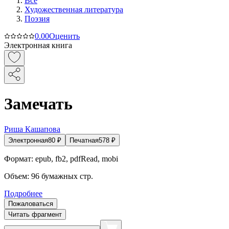
Все
Художественная литература
Поэзия
0.0
0
Оценить
Электронная книга
Замечать
Риша Кашапова
Электронная
80
₽
Печатная
578
₽
Формат:
epub, fb2, pdfRead, mobi
Объем:
96
бумажных стр.
Подробнее
Пожаловаться
Читать фрагмент