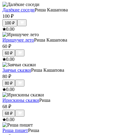
Далёкие соседи
Риша Кашапова
100
₽
100
₽
0.0
0
Иришучее лето
Риша Кашапова
60
₽
60
₽
0.0
0
Заячьи сказки
Риша Кашапова
80
₽
80
₽
0.0
0
Ирискины сказки
Риша
68
₽
68
₽
0.0
0
Риша пишет
Риша