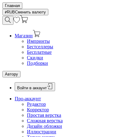
Главная
RUB
Сменить валюту
Магазин
Импринты
Бестселлеры
Бесплатные
Скидки
Подборки
Автору
Войти в аккаунт
Про-аккаунт
Редактор
Корректор
Простая верстка
Сложная верстка
Дизайн обложки
Иллюстрации