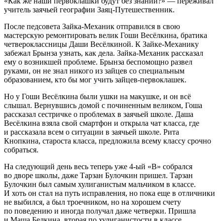
«Как же наши первоклашки будут без знаний?» — переживал
учитель заячьей географии Заяц-Путешественник.
После педсовета Зайка-Механик отправился в свою
мастерскую ремонтировать велик Гоши Весёлкина, братика
четвероклассницы Даши Весёлкиной. К Зайке-Механику
забежал Брынза узнать, как дела. Зайка-Механик рассказал
ему о возникшей проблеме. Брынза беспомощно развел
руками, он не знал никого из зайцев со специальным
образованием, кто бы мог учить зайцев-первоклашек.
Но у Гоши Весёлкина были ушки на макушке, и он всё
слышал. Вернувшись домой с починенным великом, Гоша
рассказал сестричке о проблемах в заячьей школе. Даша
Весёлкина взяла свой смартфон и открыла чат класса, где
и рассказала всем о ситуации в заячьей школе. Рита
Кнопкина, староста класса, предложила всему классу срочно
собраться.
На следующий день весь теперь уже 4-ый «В» собрался
во дворе школы, даже Тарзан Булочкин пришел. Тарзан
Булочкин был самым хулиганистым мальчиком в классе.
И хоть он стал на путь исправления, но пока еще в отличники
не выбился, а был троечником, но на хорошем счету
по поведению и иногда получал даже четверки. Пришла
и Маша Белкина, вторая по хулиганистости в классе.