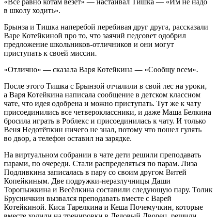
«Все равно котам везет» — настаивал Тишка — «Им не надо
в школу ходить».
Брынза и Тишка наперебой перебивая друг друга, рассказали
Варе Котейкиной про то, что заячий педсовет одобрил
предложение
школьни
ков-отличников и они могут
приступать к своей миссии.
«Отлично» — сказала Варя Котейкина — «Сообщу всем».
После этого Тишка с Брынзой отчалили в свой лес на уроки,
а Варя Котейкина написала сообщение в детском классном
чате, что идея одобрена и можно приступать. Тут же к чату
присоединились все четвероклассники, и даже Маша Белкина
бросила играть в Роблекс и присоединилась к чату. И только
Веня Недотёпкин ничего не знал, потому что пошел гулять
во двор, а телефон оставил на зарядке.
На виртуальном собрании в чате дети решили преподавать
парами, по очереди. Стали распределяться по парам. Лиза
Подливкина записалась в пару со своим другом Витей
Копейкиным. Две подружки-неразлучницы Даши
Торопыжкина и Весёлкина составили следующую пару. Толик
Брусничкин вызвался преподавать вместе с Варей
Котейкиной. Киса Тарелкина и Кеша Почемучкин, которые
вместе ходили на тренировки в Ледовый Дворец, решили