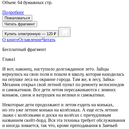
Объем:
64
бумажных стр.
Подробнее
Пожаловаться
Читать фрагмент
Купить
электронную — 120 ₽
О книге
Оглавление
Читать
Бесплатный фрагмент
Глава1
И вот, наконец, наступило долгожданное лето. Зайцы
вернулись на свои поля и пошли в школу, которая находилась
на опушке леса на окраине города. Там же, в лесу, Зайка-
Механик открыл свой
летн
ий пункт по ремонту велосипедов
и самокатиков. Все дети летом пересаживаются с зимних
коньков, санок и ватрушек на велики и самокатики.
Некоторые дети продолжают и летом ездить на коньках,
но это уже
летн
ие коньки на
колёс
иках. А еще есть
летн
ие
лыжи с
колёс
иками и доски на
колёс
ах с причудливым
названием скейт-борд. Вся эта техника требует обслуживания
и иногда ломается, так что, кроме преподавания в Заячьей