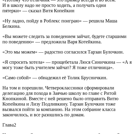
И в школу надо не просто ходить, а получать одни
пятерки» — сказал Витя Копейкин
«Ну ладно, пойду в Роблекс поиграю» — решила Маша
Белкина.
«Вы можете следить за поведением зайчат, будете старшими
по поведению» — предложила Варя Котейкина.
«Это мы можем» — радостно согласился Тарзан Булочкин.
«Я спросить хотела» — прощ
ебет
ала Люся Синичкина — «А я
могу тоже быть учителем зайчат? Я тоже отличница».
«Само собой» — обнадежил её Толик Брусничкин.
На том и порешили. Четвероклассники сформировали
делегацию для похода в Заячью школу во главе с Ритой
Кнопкиной. Вместе с ней решено было отправить Витю
Копейкина и Лизу Подливкину. Тарзан Булочкин тоже
вызвался пойти за компанию. На этом собрание класса
закончилось, и все разошлись по домам.
Глава2