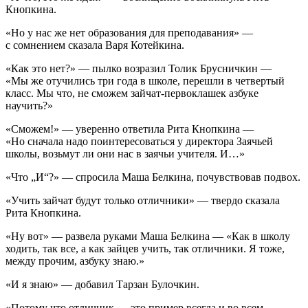
Кнопкина.
«Но у нас же нет образования для преподавания» —
с сомнением сказала Варя Котейкина.
«Как это нет?» — пылко возразил Толик Брусничкин —
«Мы же отучились три года в школе, перешли в четвертый
класс. Мы что, не сможем зайчат-первоклашек азбуке
научить?»
«Сможем!» — уверенно ответила Рита Кнопкина —
«Но сначала надо поинтересоваться у директора Заячьей
школы, возьмут ли они нас в заячьи учителя. И…»
«Что „И“?» — спросила Маша Белкина, почувствовав подвох.
«Учить зайчат будут только отличники» — твердо сказала
Рита Кнопкина.
«Ну вот» — развела руками Маша Белкина — «Как в школу
ходить, так все, а как зайцев учить, так отличники. Я тоже,
между прочим, азбуку знаю.»
«И я знаю» — добавил Тарзан Булочкин.
«Потому что отличник — это пример всегда и во всем.