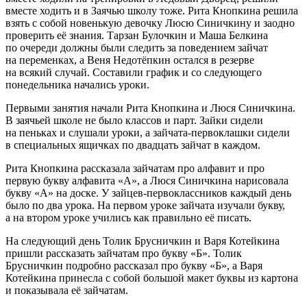
вместе ходить и в Заячью школу тоже. Рита Кнопкина решила
взять с собой новенькую девочку Люсю Синичкину и заодно
проверить её знания. Тарзан Булочкин и Маша Белкина
по очереди должны были следить за поведением зайчат
на переменках, а Веня Недотёпкин остался в резерве
на всякий случай. Составили график и со следующего
понедельника начались уроки.
Первыми занятия начали Рита Кнопкина и Люся Синичкина.
В заячьей школе не было классов и парт. Зайки сидели
на пеньках и слушали уроки, а зайчата-первоклашки сидели
в специальных ящичках по двадцать зайчат в каждом.
Рита Кнопкина рассказала зайчатам про алфавит и про
первую букву алфавита «А», а Люся Синичкина нарисовала
букву «А» на доске. У зайцев-первоклассников каждый день
было по два урока. На первом уроке зайчата изучали букву,
а на втором уроке учились как правильно её писать.
На следующий день Толик Брусничкин и Варя Котейкина
пришли рассказать зайчатам про букву «Б». Толик
Брусничкин подробно рассказал про букву «Б», а Варя
Котейкина принесла с собой большой макет буквы из картона
и показывала её зайчатам.