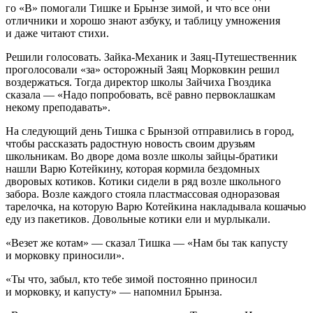
го «В» помогали Тишке и Брынзе зимой, и что все они
отличники и хорошо знают азбуку, и таблицу умножения
и даже читают стихи.
Решили голосовать. Зайка-Механик и Заяц-Путешественник
проголосовали «за» осторожный Заяц Морковкин решил
воздержаться. Тогда директор школы Зайчиха Гвоздика
сказала — «Надо попробовать, всё равно первоклашкам
некому преподавать».
На следующий день Тишка с Брынзой отправились в город,
чтобы рассказать радостную новость своим друзьям
школьни
кам. Во дворе дома возле школы зайцы-братики
нашли Варю Котейкину, которая кормила бездомных
дворовых котиков. Котики сидели в ряд возле школьного
забора. Возле каждого стояла пластмассовая одноразовая
тарелочка, на которую Варю Котейкина накладывала кошачью
еду из пакетиков. Довольные котики ели и мурлыкали.
«Везет же котам» — сказал Тишка — «Нам бы так капусту
и морковку приносили».
«Ты что, забыл, кто тебе зимой постоянно приносил
и морковку, и капусту» — напомнил Брынза.