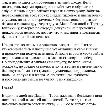
Так и потянулись дни обучения в заячьей школе. Дети
по очереди, парами приходили к зайчатам и обучали их
азбуке. Каждый день зайчата изучали новую букву. Зайчата-
первоклашки на всех уроках сидели тихонько и внимательно
слушали, но зато на переменках бесились вовсю: прыгали,
бегали и скакали друг через друга. Маше Белкиной и Тарзану
Булочкину, которые по очереди дежурили на переменках,
приходилось непросто, потому что утихомирить шестьдесят
буйных зайчат было нелегко.
Но как только перемена заканчивалась, зайчата быстро
утихомиривались и послушно усаживались в свои ящички
и продолжали получать знания. А после второго урока зайцы-
первоклашки отправлялись в заячью столовую на обед.
По понедельникам зайчата ели капусту, по вторникам
морковку, по средам свеколку, а по четвергам в заячьем меню
был вкусный салат из травок: одуванчика, подорожника,
полыни, лопуха и клевера. А по пятницам, субботам
и воскресеньям зайцы не учатся, у них выходной.
Глава3
В один из дней две Даши — Торопыжкина и Весёлкина шли
после занятий в заячьей школе домой. В этот день с их
помощью зайчата освоили букву «Р». Возле ларька с хот-