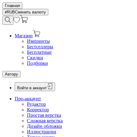
Главная
RUB
Сменить валюту
Магазин
Импринты
Бестселлеры
Бесплатные
Скидки
Подборки
Автору
Войти в аккаунт
Про-аккаунт
Редактор
Корректор
Простая верстка
Сложная верстка
Дизайн обложки
Иллюстрации