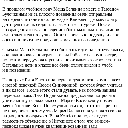
В прошлом учебном году Маша Белкина вместе с Тарзаном
Булочкиным из-за плохого поведения были отправлены
на перевоспитание в салон мадам Клюквы, где вместо игр
дети целый день сидят за партами и учат уроки. После
возвращения оттуда поведение обоих маленьких хулиганов
стало значительно лучше. Они значительно подтянули свои
оценки и почти не получали замечания по поведению.
Сначала Маша Белкина не собиралась идти на встречу класса,
она планировала поиграть в игры Роблекс на компьютере,
но потом передумала и решила не отрываться от коллектива.
Остальные дети в классе все были отличниками в учебе
и в поведении.
На встрече Рита Кнопкина первым делом познакомила всех
с новой девочкой Люсей Синичкиной, которая будет учиться
в их классе. После этого стали думать, как помочь зайцам-
первоклашкам. Лиза Подливкина предложила попросить
учительницу первых классов Марью Васильевну помочь
заячьей школе. Кеша Почемучкин сказал, что этот вариант
не получится, потому что Марья Васильевна уехала за город
на дачу и там отдыхает. Варя Котейкина подала идею
разместить объявление в Интернете о том, что зайцам-
первоклашкам нужен квалифицированный заяц