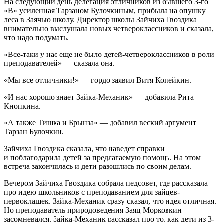
На следующий день делегация отличников из бывшего 3-го
«В» усиленная Тарзаном Булочкиным, прибыла на опушку
леса в Заячью школу. Директор школы Зайчиха Гвоздика
внимательно выслушала новых четвероклассников и сказала,
что надо подумать.
«Все-таки у нас еще не было детей-четвероклассников в роли
преподавателей» — сказала она.
«Мы все отличники!» — гордо заявил Витя Копейкин.
«И нас хорошо знает Зайка-Механик» — добавила Рита
Кнопкина.
«А также Тишка и Брынза» — добавил веский аргумент
Тарзан Булочкин.
Зайчиха Гвоздика сказала, что наведет справки
и поблагодарила детей за предлагаемую помощь. На этом
встреча закончилась и дети разошлись по своим делам.
Вечером Зайчиха Гвоздика собрала педсовет, где рассказала
про идею
школьни
ков с преподаванием для зайцев-
первоклашек. Зайка-Механик сразу сказал, что идея отличная.
Но преподаватель природоведения Заяц Морковкин
засомневался. Зайка-Механик рассказал про то, как дети из 3-