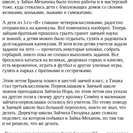
школе, у Зайки-Механика было полно работы и в мастерской
тоже, куда стекались дети с близлежащих домов со своими
великами, коньками, лыжами и самокатами.
А дети из 3-го «В» ставшие четвероклассниками, радостно
отправились на каникулы. Всё поменялось наоборот. Теперь
зайцам-братикам пришлось грызть гранит заячьей науки
и знаний, а детям можно было отдыхать, гулять и радоваться
долгожданным каникулам. И хотя всем детям учителя задали
задание на лето — прочитать некоторые книжки, собрать
гербарий, никто пока не спешил выполнять задания. Все
бросились кататься на великах, дворовых горках и качелях,
есть мороженное, играть в футбол и другие уличные игры,
гулять в парках с братиками и сестричками.
Этим летом Брынза пошел в шестой заячий класс, а Тишка
стал третьеклассником. Первоклашкам в Заячьей школе
знания преподавала Зайчиха Нора, но этим летом она уехала
на другие поля к своему другу кролику Семёну и маленькие
зайчата-первоклашки остались без учителя. По этому поводу
в Заячьей школе был большой переполох, никто не знал, что
делать. Директор школы Зайчиха Гвоздика даже созвала
педсовет, на котором побывал и Зайка-Механик, но там так
и не решили, что же делать.