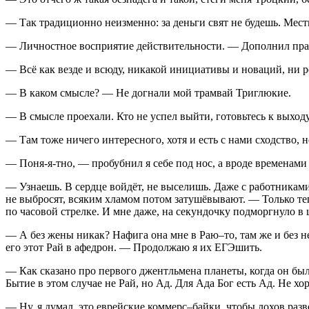
— Так традиционно неизменно: за деньги свят не будешь
. Мест
— Личностное восприятие действительности. — Дополнил пр
— Всё как везде и всюду, никакой инициативы и новаций, ни 
— В каком смысле? — Не догнали мой трамвай Триглюкие.
— В смысле проехали. Кто не успел выйти, готовьтесь к выход
— Там тоже ничего интересного, хотя и есть с нами сходство
, 
— Поня-я-тно, — пробубнил я себе под нос, а вроде временами
— Узнаешь. В сердце войдёт, не выселишь. Даже с работниками
не выбросят, всяким хламом потом затушёвывают. — Только тепе
по часовой стрелке. И мне даже, на секундочку подморгнуло в
— А без жены никак? Нафига она мне в Раю–то, там же и без неё
его этот Рай в афедрон
. — Продолжаю я их ЕГЭшить.
— Как сказано про первого джентльмена планеты, когда он был
Бытие в этом случае не Рай, но Ад. Для Ада Бог есть Ад. Не хор
— Ну, я думал, это еврейские коммерс–байки, чтобы лохов разв