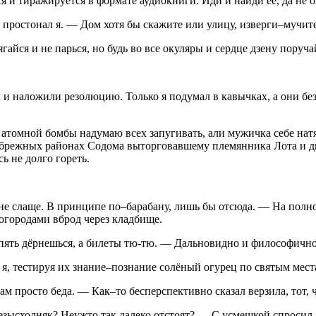
тся и тиражируется в формате аудиокниги. Иди и найди её, да не
 простонал я. — Дом хотя бы скажите или улицу, изверги–мучите
гайся и не парься, но будь во все окуляры и сердце дзену поруча
аложили резолюцию. Только я подумал в кавычках, а они без он
атомной бомбы надумаю всех запугивать, али мужичка себе натя
брежных районах Содома выторговавшему племянника Лота и дву
сь не долго гореть.
не слаще. В принципе по–барабану, лишь бы отсюда
. — На полно
 огородами вброд через кладбище.
вспять дёрнешься, а билеты тю-тю. — Дальновидно и философичн
 я, тестируя их знание–познание солёный огурец по святым мес
 просто беда. — Как–то бесперспективно сказал верзила, тот, ч
безысходняк? Неужто так далеко отстоят? — С усмешкой спросил 