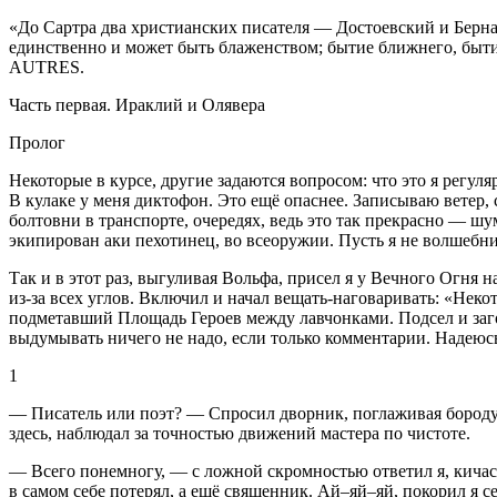
«До Сартра два христианских писателя — Достоевский и Берна
единственно и может быть блаженством; бытие ближнего, быти
AUTRES
.
Часть первая. Ираклий и Олявера
Пролог
Некоторые в курсе, другие задаются вопросом: что это я регул
В кулаке у меня диктофон. Это ещё опаснее. Записываю ветер,
болтовни в транспорте, очередях, ведь это так прекрасно — шум
экипирован аки пехотинец, во всеоружии. Пусть я не волшебник,
Так и в этот раз, выгуливая Вольфа
, присел я у Вечного Огня 
из-за всех углов. Включил и начал вещать-наговаривать: «Неко
подметавший Площадь Героев
между лавчонками. Подсел и заго
выдумывать ничего не надо, если только комментарии. Надеюсь,
1
— Писатель или поэт? — Спросил дворник, поглаживая бороду.
здесь, наблюдал за точностью движений мастера по чистоте.
— Всего понемногу, — с ложной скромностью ответил я, кичас
в самом себе потерял, а ещё священник. Ай–яй–яй, покорил я с