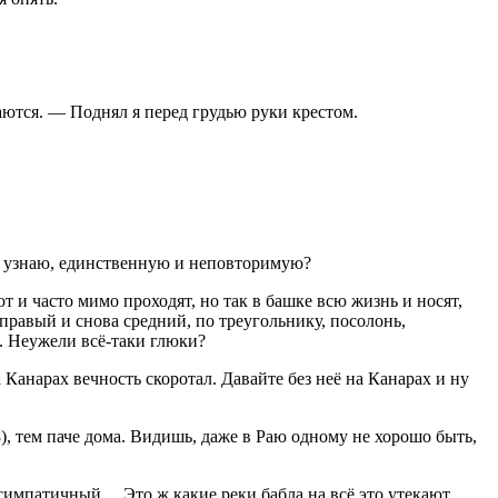
ются. — Поднял я перед грудью руки крестом.
её узнаю, единственную и неповторимую?
 и часто мимо проходят, но так в башке всю жизнь и носят,
 правый и снова средний, по треугольнику, посолонь,
. Неужели всё-таки глюки?
 Канарах вечность скоротал. Давайте без неё на Канарах и ну
8), тем паче дома. Видишь, даже в Раю одному не хорошо быть,
к симпатичный… Это ж какие реки бабла на всё это утекают,