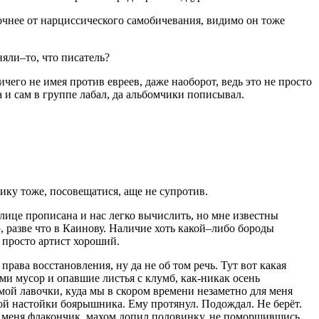
очнее от нарциссического самобичевания, видимо он тоже
яли–то, что писатель?
его не имея против евреев, даже наоборот, ведь это не просто
а и сам в группе лабал, да альбомчики пописывал.
ику тоже, посовещатися, аще не супротив.
 лице прописана и нас легко вычислить, но мне известны
, разве что в Каинову. Наличие хоть какой–либо бороды
 просто артист хороший.
ава восстановления, ну да не об том речь. Тут вот какая
ми мусор и опавшие листья с клумб, как-никак осень
амой лавочки, куда мы в скором времени незаметно для меня
чной настойки боярышника
. Ему протянул. Подождал. Не берёт.
 у меня флакончик, махом допил половинку, не поморщившись.