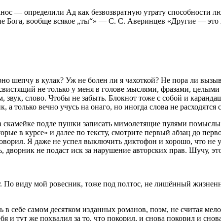
нос — определили Ад как безвозвратную утрату способности люб
е Бога, вообще всякое „ты“» —
С. С. Аверинцев «Другие — это
ярно шепчу в кулак? Уж не болен ли я чахоткой? Не пора ли вызы
 свистящий не только у меня в голове мыслями, фразами, целым
, звук, слово. Чтобы не забыть. Блокнот тоже с собой и каранда
 а только вечно учусь на онаго, но иногда слова не расходятся с
на скамейке подле пушки записать мимолетящие пулями помыслы,
торые в курсе» и далее по тексту, смотрите первый абзац до пер
ворил. Я даже не успел выключить диктофон и хорошо, что не у
 дворник не подаст иск за нарушение авторских прав. Шучу, это
 По виду мой ровесник, тоже под полтос, не лишённый жизненно
ь в себе самом десятком изданных романов, поэм, не считая ме
ебя и тут же похвалил за то, что покорил, и снова покорил и сн