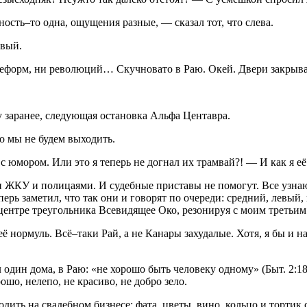
ность–то одна, ощущения разные, — сказал тот, что слева.
авый.
реформ, ни революций… Скучновато в Раю. Окей. Двери закрыва
у заранее, следующая остановка Альфа Центавра.
но мы не будем выходить.
 с юмором. Или это я теперь не догнал их трамвай?! — И как я 
 ЖКУ и полицаями. И судебные приставы не помогут. Все узнают
рь заметил, что так они и говорят по очереди: средний, левый,
 центре треугольника Всевидящее Око, резонируя с моим третьим
 нормуль. Всё–таки Рай, а не Канары захудалые. Хотя, я бы и на
 один дома, в Раю:
«не хорошо быть человеку одному»
(Быт. 2:1
ошо, нелепо, не красиво, не добро зело.
одить на свадебном бизнесе: фата, цветы, вино, кольцо и торти