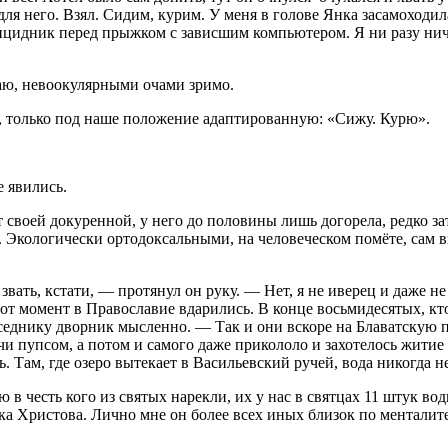
для него. Взял. Сидим, курим. У меня в голове Янка засамоходил
суицидник перед прыжком с зависшим компьютером. Я ни разу нич
маю, невоокулярными очами зримо.
, только под наше положение адаптированную:
«Сижу. Курю»
.
 явились.
своей докуренной, у него до половины лишь догорела, редко затя
. Экологически ортодоксальными, на человеческом помёте, сам 
вать, кстати, — протянул он руку. — Нет, я не иверец
и даже не
 тот момент в Православие вдарились. В конце восьмидесятых, кто,
еседнику дворник мысленно. — Так и они вскоре на Блаватскую 
учи пупсом, а потом и самого даже прикололо и захотелось житие 
. Там, где озеро вытекает в Васильевский ручей, вода никогда н
есть кого из святых нарекли, их у нас в святцах 11 штук водит
ика Христова. Лично мне он более всех иных близок по менталите