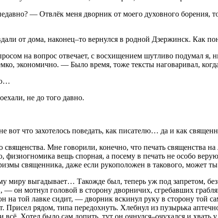
недавно? — Отвлёк меня дворник от моего духовного борения, т
дали от дома, наконец–то вернулся в родной Дзержинск. Как пон
осом на вопрос отвечает, с восхищением шутливо подумал я, нич
ёмко, экономично. — Было время, тоже тексты наговаривал, когд
то…
ехали, не до того давно.
е вот что захотелось поведать, как писателю… да и как священн
о священства. Мне говорили, конечно, что печать священства на
, физиогномика вещь спорная, а посему в печать не особо верую
аризмы священника, даже если рукоположен в такового, может ты
 миру выгадывает… Такожде был, теперь уж под запретом, без пр
и, — он мотнул головой в сторону дворничих, сгребавших грабля
он на той лавке сидит, — дворник вскинул руку в сторону той с
ет. Присел рядом, типа передохнуть. Хлебнул из пузырька апте
 всё. Хотел было сам допить, тут он очнулся–очухался и хвать