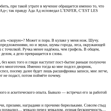
ить, при такой утрате в мучение обращается именно то, что
 Ад»; так правду Ада Ад исповедал L’ENFER, C’EST LES
вать «скорую»? Может и пора. В кулаке у меня нож. Шучу.
и предложениями, но и звуки, шумы города, леса, окружающей
ш с точилкой. Ручка менее надёжна, чем грифель. В общем,
 делом, а дело превращается в слова
.
 без коих того и гляди наступит пост-бытие раньше полуночи
вого многоточия. Именно тогда ко мне подсел дворник,
спел, посему далее будет лишь расшифровка записи, мне легче,
т не подаст, потом поймёте почему.
го и аскетического опыта. Бывало — встречал его за работой
лочи, призами, наградами и прочими бирюльками. Совсем стыд
ова похвалил… зеркало перед зеркалом, дурная бесконечность…