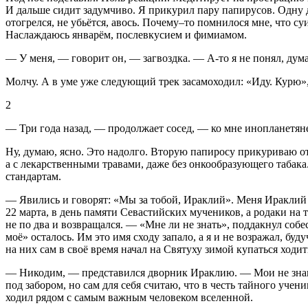
И дальше сидит задумчиво. Я прикурил пару папирусов
. Одну 
отогрелся, не убьётся, авось. Почему–то помнилося мне, что 
Наслаждаюсь январём, послевкусием
и фимиамом
.
— У меня, — говорит он, — загвоздка
. — А-то я не понял, ду
Молчу. А в уме уже следующий трек засамоходил:
«Иду. Курю»
2
— Три года назад, — продолжает сосед, — ко мне инопланетяне
Ну, думаю, ясно. Это надолго. Вторую папиросу прикуриваю от 
а с лекарственными травами, даже без онкообразующего табака
стандартам.
— Явились и говорят: «Мы за тобой, Ираклий». Меня Ираклий з
22 марта, в день памяти Севастийских мучеников
, а родаки на
не по два и возвращался. — «Мне ли не знать», поддакнул соб
моё»
осталось. Им это имя сходу запало, а я и не возражал, буд
на них сам в своё время начал на Святуху
зимой купаться ходить
— Никодим, — представился дворник Ираклию. — Мои не знаю в ч
под забором, но сам для себя считаю, что в честь тайного учен
ходил рядом с самым важным человеком вселенной.