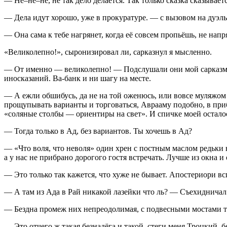
— Не–не–не, не так дело делается. Так только сказка сказывае
— Дела идут хорошо, уже в прокуратуре. — с вызовом на дуэль
— Она сама к тебе нагрянет, когда её совсем пропьёшь, не напря
«Великолепно!», сыронизировал ли, сарказнул я мысленно.
— От именно — великолепно! — Подслушали они мой сарказм и н
иносказаний. Ва-банк и ни шагу на месте.
— А ежли обшибусь, да не на той оженюсь, или вовсе муляжом 
прощупывать варианты и торговаться, Аврааму подобно, в при
«соляные столбы — ориентиры на свет»
. И спичке моей остало
— Тогда только в Ад, без вариантов. Ты хочешь в Ад?
—
«Что воля, что неволя»
один хрен с постным маслом редьки 
а у нас не прибрано дорогого гостя встречать. Лучше из окна и
— Это только так кажется, что хуже не бывает. Апостериори 
— А там из Ада в Рай никакой лазейки что ль? — Съехидничал
— Бездна промеж них непреодолимая, с подвесными мостами там
— Это отчего ж такая безнадёга и такой, стеги меня Троцкий, 