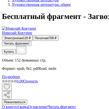
Художественная литература
Художественная литература: общее
Бесплатный фрагмент - Загво
Николай Кокурин
Электронная
120
₽
Печатная
709
₽
Читать фрагмент
Купить
Объем:
152
бумажных стр.
Формат:
epub, fb2, pdfRead, mobi
Подробнее
0.0
0
Оценить
Пожаловаться
О книге
отзывы
Оглавление
Читать фрагмент