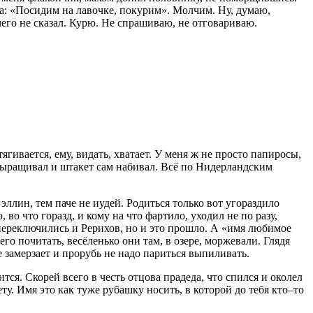
а:
«Посидим на лавочке, покурим»
. Молчим. Ну, думаю,
его не сказал. Курю. Не спрашиваю, не отговариваю.
гивается, ему, видать, хватает. У меня ж не просто папиросы,
выращивал и штакет сам набивал
. Всё по Нидерландским
 эллин
, тем паче не иудей
. Родиться только вот угораздило
 во что горазд, и кому на что фартило, уходил не по разу,
переключились и Рерихов, но и это прошло. А
«имя
любимое
его почитать, весёленько они там, в озере, моржевали. Глядя
е замерзает и прорубь не надо париться выпиливать.
ся. Скорей всего в честь отцова прадеда, что спился и околел
ту. Имя это как туже рубашку носить, в которой до тебя кто–то