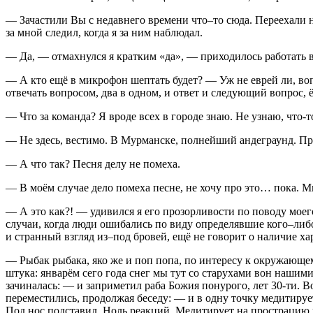
— Зачастили Вы с недавнего времени что–то сюда. Переехали 
за мной следил, когда я за ним наблюдал.
— Да, — отмахнулся я кратким «да», — приходилось работать в
— А кто ещё в микрофон шептать будет? — Уж не еврей ли, вопр
отвечать вопросом, два в одном, и ответ и следующий вопрос, 
— Что за команда? Я вроде всех в городе знаю. Не узнаю, что-
— Не здесь, вестимо. В Мурманске, полнейший андеграунд. Про
— А что так? Песня делу не помеха.
— В моём случае дело помеха песне, не хочу про это… пока. Мн
— А это как?! — удивился я его прозорливости по поводу моег
случаи, когда люди ошибались по виду определявшие кого–либо
и странный взгляд из–под бровей, ещё не говорит о наличие х
— Рыбак рыбака, яко же и поп попа, по интересу к окружающему
штука: январём сего года снег мы тут со старухами вон нашим
зачиналась: — и заприметил раба Божия понурого, лет 30-ти. В
переместились, продолжая беседу: — и в одну точку медитиру
Под нос подставил. Ноль реакций. Медитирует на прострацию и