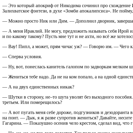
— Это который апокриф от Никодима сочинил про схождение И
Залихватское фэнтези, в духе «Зомби апокалипсиса». Не пойму,
— Можно просто Ник или Дим. — Дополнил дворник, заверша
— А меня Ираклий. Не могу, предложить называть себя Ирой или
и по какому такому? Пусть мне тут и не ахти, но всё же хотело
— Вау! Пипл, а может, прям чичас уж? — Говорю им. — Чего к
— Сперва условия.
— Ну, вот, понеслась канитель галопом по задворкам мелким 
— Жениться тебе надо. Да не на ком попало, а на одной единст
— А на двух единственных никак?
— Шутки в сторону, не–то шута уволят без выходного пособия
третьем. Или померещилось?
— А вот пугать меня себе дороже, подгузников и дезодоранта в 
на понт. — Дык, я ж разве супротив жениться? Давайте, несите
Гагарина. — Показушно осенив чело крестом, сделал вид, что 