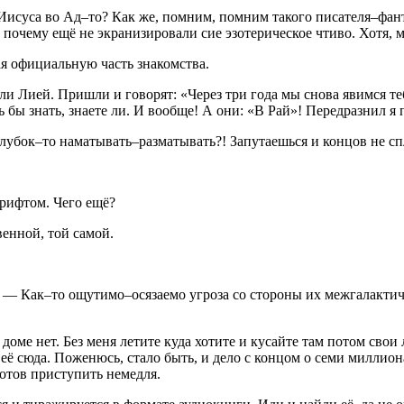
исуса во Ад–то? Как же, помним, помним такого писателя–фан
 почему ещё не экранизировали сие эзотерическое чтиво. Хотя, мо
я официальную часть знакомства
.
 Лией. Пришли и говорят: «Через три года мы снова явимся тебе 
сь бы знать, знаете ли. И вообще! А они: «В Рай»! Передразнил 
лубок–то наматывать–разматывать?! Запутаешься и концов не сп
шрифтом. Чего ещё?
венной, той самой.
. — Как–то ощутимо–осязаемо угроза со стороны их межгалактич
доме нет. Без меня летите куда хотите и кусайте там потом свои
 её сюда. Поженюсь, стало быть, и дело с концом о семи миллион
готов приступить немедля.