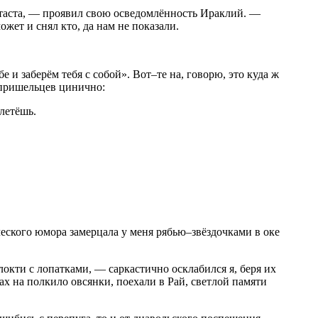
таста, — проявил свою осведомлённость Ираклий. —
жет и снял кто, да нам не показали.
и заберём тебя с собой». Вот–те на, говорю, это куда ж
я пришельцев цинично:
летёшь.
еского юмора замерцала у меня рябью–звёздочками в оке
 локти с лопатками, — саркастично осклабился я, беря их
ах на полкило овсянки, поехали в Рай, светлой памяти