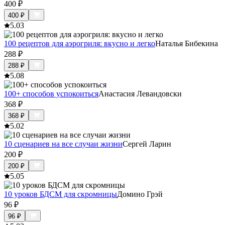
400
₽
400
₽
5.0
3
100 рецептов для аэрогриля: вкусно и легко
Наталья Бибекина
288
₽
288
₽
5.0
8
100+ способов успокоиться
Анастасия Левандовски
368
₽
368
₽
5.0
2
10 сценариев на все случаи жизни
Сергей Ларин
200
₽
200
₽
5.0
5
10 уроков БДСМ для скромницы
Домино Грэй
96
₽
96
₽