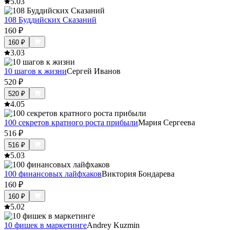
5.0
3
108 Буддийских Сказаний
160
₽
160
₽
3.0
3
10 шагов к жизни
Сергей Иванов
520
₽
520
₽
4.0
5
100 секретов кратного роста прибыли
Мария Сергеева
516
₽
516
₽
5.0
3
100 финансовых лайфхаков
Виктория Бондарева
160
₽
160
₽
5.0
2
10 фишек в маркетинге
Andrey Kuzmin