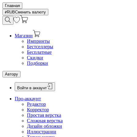
Главная
RUB
Сменить валюту
Магазин
Импринты
Бестселлеры
Бесплатные
Скидки
Подборки
Автору
Войти в аккаунт
Про-аккаунт
Редактор
Корректор
Простая верстка
Сложная верстка
Дизайн обложки
Иллюстрации