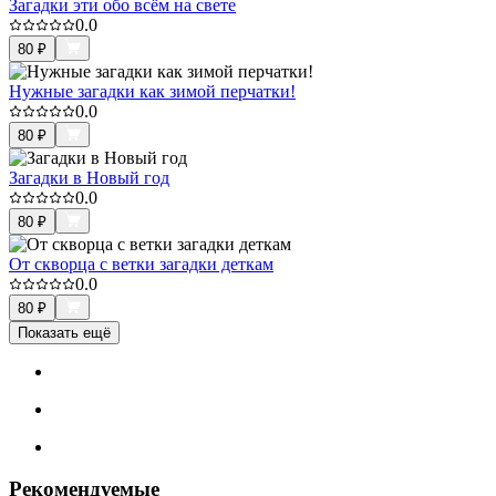
Загадки эти обо всём на свете
0.0
80
₽
Нужные загадки как зимой перчатки!
0.0
80
₽
Загадки в Новый год
0.0
80
₽
От скворца с ветки загадки деткам
0.0
80
₽
Показать ещё
Рекомендуемые