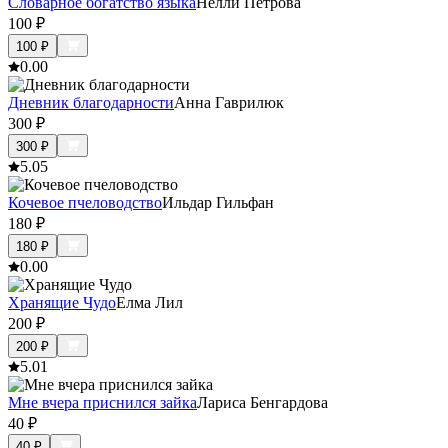
Словарное богатство языка
Нелли Петрова
100
₽
100
₽
0.0
0
Дневник благодарности
Анна Гаврилюк
300
₽
300
₽
5.0
5
Кочевое пчеловодство
Ильдар Гильфан
180
₽
180
₽
0.0
0
Хранящие Чудо
Елма Лил
200
₽
200
₽
5.0
1
Мне вчера приснился зайка
Лариса Бенгардова
40
₽
40
₽