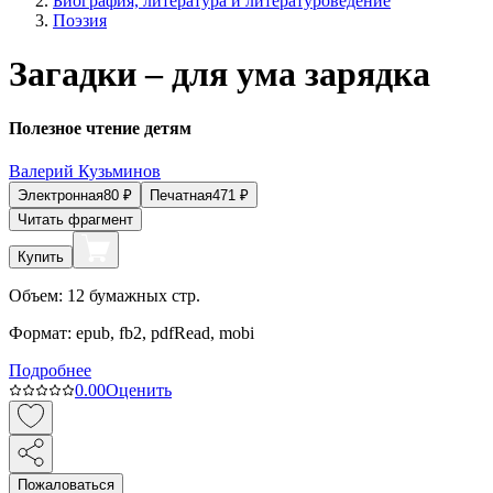
Биография, литература и литературоведение
Поэзия
Загадки – для ума зарядка
Полезное чтение детям
Валерий Кузьминов
Электронная
80
₽
Печатная
471
₽
Читать фрагмент
Купить
Объем:
12
бумажных стр.
Формат:
epub, fb2, pdfRead, mobi
Подробнее
0.0
0
Оценить
Пожаловаться