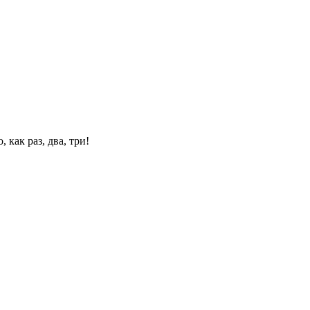
 как раз, два, три!