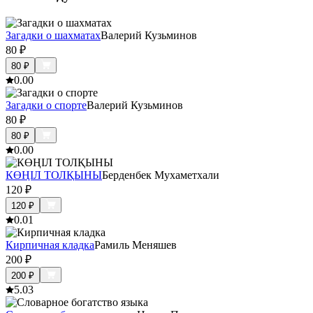
Загадки о шахматах
Валерий Кузьминов
80
₽
80
₽
0.0
0
Загадки о спорте
Валерий Кузьминов
80
₽
80
₽
0.0
0
КӨҢІЛ ТОЛҚЫНЫ
Берденбек Мухаметхали
120
₽
120
₽
0.0
1
Кирпичная кладка
Рамиль Меняшев
200
₽
200
₽
5.0
3