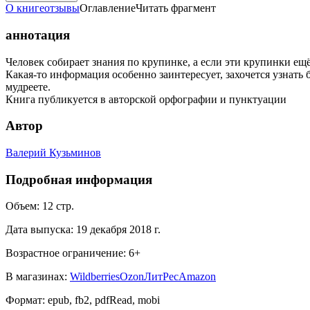
О книге
отзывы
Оглавление
Читать фрагмент
аннотация
Человек собирает знания по крупинке, а если эти крупинки ещё
Какая-то информация особенно заинтересует, захочется узнать 
мудреете.
Книга публикуется в авторской орфографии и пунктуации
Автор
Валерий Кузьминов
Подробная информация
Объем:
12
стр.
Дата выпуска:
19 декабря 2018 г.
Возрастное ограничение:
6
+
В магазинах:
Wildberries
Ozon
ЛитРес
Amazon
Формат:
epub, fb2, pdfRead, mobi