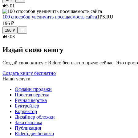
5.0
1
100 способов увеличить посещаемость сайта
1PS.RU
196
₽
196
₽
0.0
3
Издай свою книгу
Создай свою книгу с Rideró бесплатно прямо сейчас. Это просто,
Создать книгу бесплатно
Наши услуги
Офлайн-продажи
Простая верстка
Ручная верстка
Буктрейлер
Корректор
Дизайнер обложки
Заказ тиража
Публикация
Rideró для бизнеса