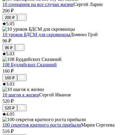
10 сценариев на все случаи жизни
Сергей Ларин
200
₽
200
₽
5.0
5
10 уроков БДСМ для скромницы
Домино Грэй
96
₽
96
₽
5.0
3
108 Буддийских Сказаний
160
₽
160
₽
3.0
3
10 шагов к жизни
Сергей Иванов
520
₽
520
₽
4.0
5
100 секретов кратного роста прибыли
Мария Сергеева
516
₽