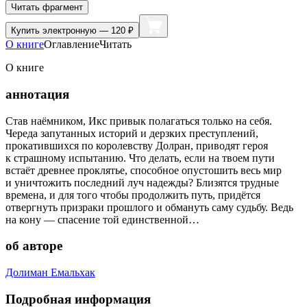
Читать фрагмент
Купить
электронную — 120 ₽
О книге
Оглавление
Читать
О книге
аннотация
Став наёмником, Икс привык полагаться только на себя.
Череда запутанных историй и дерзких преступлений,
прокатившихся по королевству Долран, приводят героя
к страшному испытанию. Что делать, если на твоем пути
встаёт древнее проклятье, способное опустошить весь мир
и уничтожить последний луч надежды? Близятся трудные
времена, и для того чтобы продолжить путь, придётся
отвергнуть призраки прошлого и обмануть саму судьбу. Ведь
на кону — спасение той единственной…
об авторе
Долиман Емальхак
Подробная информация