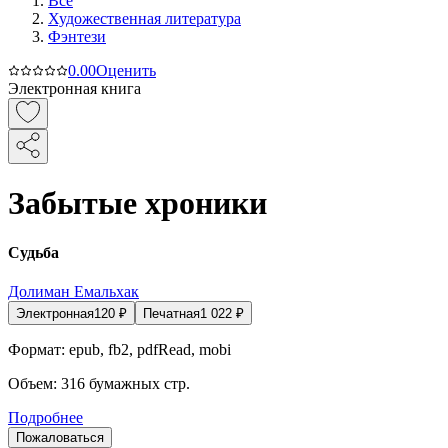
Все
Художественная литература
Фэнтези
0.0
0
Оценить
Электронная книга
Забытые хроники
Судьба
Долиман Емальхак
Электронная
120
₽
Печатная
1 022
₽
Формат:
epub, fb2, pdfRead, mobi
Объем:
316
бумажных стр.
Подробнее
Пожаловаться