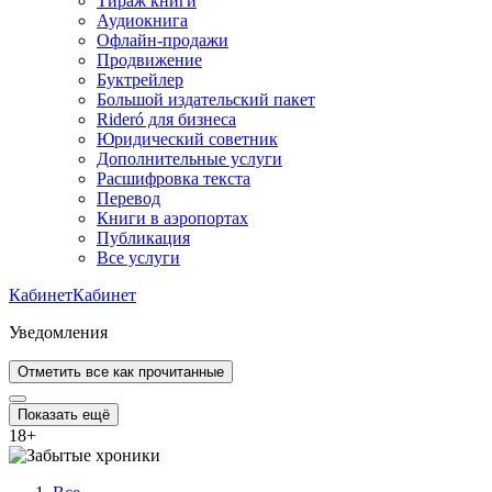
Тираж книги
Аудиокнига
Офлайн-продажи
Продвижение
Буктрейлер
Большой издательский пакет
Rideró для бизнеса
Юридический советник
Дополнительные услуги
Расшифровка текста
Перевод
Книги в аэропортах
Публикация
Все услуги
Кабинет
Кабинет
Уведомления
Отметить все как прочитанные
Показать ещё
18
+