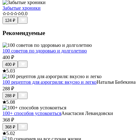
Забытые хроники
0.0
124
₽
Рекомендуемые
100 советов по здоровью и долголетию
400
₽
400
₽
5.0
3
100 рецептов для аэрогриля: вкусно и легко
Наталья Бибекина
288
₽
288
₽
5.0
8
100+ способов успокоиться
Анастасия Левандовски
368
₽
368
₽
5.0
2