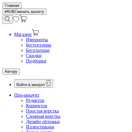
Главная
RUB
Сменить валюту
Магазин
Импринты
Бестселлеры
Бесплатные
Скидки
Подборки
Автору
Войти в аккаунт
Про-аккаунт
Редактор
Корректор
Простая верстка
Сложная верстка
Дизайн обложки
Иллюстрации