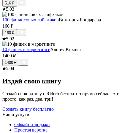
516
₽
5.0
3
100 финансовых лайфхаков
Виктория Бондарева
160
₽
160
₽
5.0
2
10 фишек в маркетинге
Andrey Kuzmin
1400
₽
1400
₽
5.0
4
Издай свою книгу
Создай свою книгу с Rideró бесплатно прямо сейчас. Это
просто, как раз, два, три!
Создать книгу бесплатно
Наши услуги
Офлайн-продажи
Простая верстка