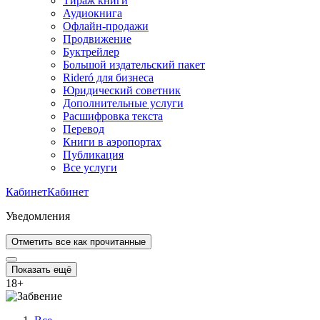
Тираж книги
Аудиокнига
Офлайн-продажи
Продвижение
Буктрейлер
Большой издательский пакет
Rideró для бизнеса
Юридический советник
Дополнительные услуги
Расшифровка текста
Перевод
Книги в аэропортах
Публикация
Все услуги
Кабинет
Кабинет
Уведомления
Отметить все как прочитанные
Показать ещё
18
+