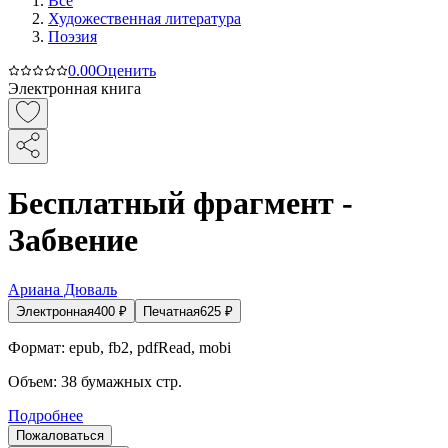
Все
Художественная литература
Поэзия
0.0
0
Оценить
Электронная книга
Бесплатный фрагмент -
Забвение
Ариана Дюваль
Электронная
400
₽
Печатная
625
₽
Формат:
epub, fb2, pdfRead, mobi
Объем:
38
бумажных стр.
Подробнее
Пожаловаться