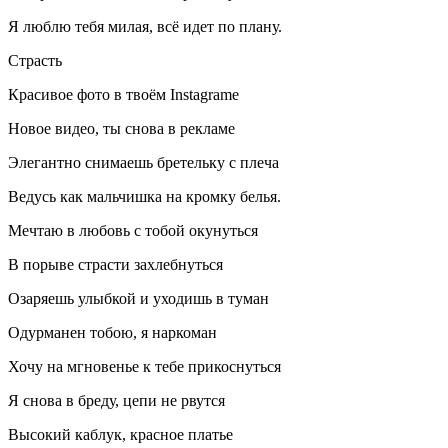
Я люблю тебя милая, всё идет по плану.
Страсть
Красивое фото в твоём
Insta
grame
Новое видео, ты снова в рекламе
Элегантно снимаешь бретельку с плеча
Ведусь как мальчишка на кромку белья.
Мечтаю в любовь с тобой окунуться
В порыве страсти захл
ебнуть
ся
Озаряешь улыбкой и уходишь в туман
О
дурман
ен тобою, я
наркоман
Хочу на мгновенье к тебе прикоснуться
Я снова в бреду, цепи не рвутся
Высокий каблук, красное платье