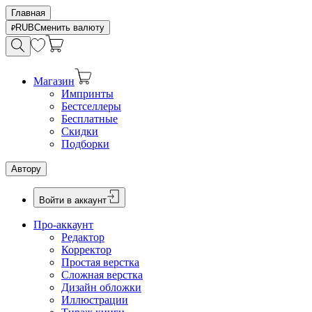
Главная
RUB
Сменить валюту
Магазин
Импринты
Бестселлеры
Бесплатные
Скидки
Подборки
Автору
Войти в аккаунт
Про-аккаунт
Редактор
Корректор
Простая верстка
Сложная верстка
Дизайн обложки
Иллюстрации