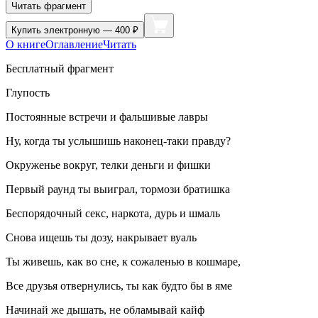
Читать фрагмент
Купить
электронную — 400 ₽
О книге
Оглавление
Читать
Бесплатный фрагмент
Глупость
Постоянные встречи и фальшивые лавры
Ну, когда ты услышишь наконец-таки правду?
Окруженье вокруг, телки деньги и фишки
Первый раунд ты выиграл, тормози братишка
Беспорядочный
секс
,
наркот
а, дурь и
шмал
ь
Снова ищешь ты дозу, накрывает вуаль
Ты живешь, как во сне, к сожаленью в кошмаре,
Все друзья отвернулись, ты как будто бы в яме
Начинай же дышать, не обламывай
кайф