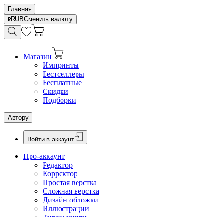
Главная
RUB
Сменить валюту
Магазин
Импринты
Бестселлеры
Бесплатные
Скидки
Подборки
Автору
Войти в аккаунт
Про-аккаунт
Редактор
Корректор
Простая верстка
Сложная верстка
Дизайн обложки
Иллюстрации