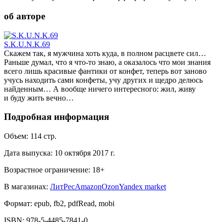
об авторе
S.K.U.N.K.69
Скажем так, я мужчина хоть куда, в полном расцвете сил…
Раньше думал, что я что-то знаю, а оказалось что мои знания
всего лишь красивые фантики от конфет, теперь вот заново
учусь находить сами конфеты, учу других и щедро делюсь
найденным… А вообще ничего интересного: жил, живу
и буду жить вечно…
Подробная информация
Объем:
114
стр.
Дата выпуска:
10 октября 2017 г.
Возрастное ограничение:
18
+
В магазинах:
ЛитРес
Amazon
Ozon
Yandex market
Формат:
epub, fb2, pdfRead, mobi
ISBN:
978-5-4485-7841-0