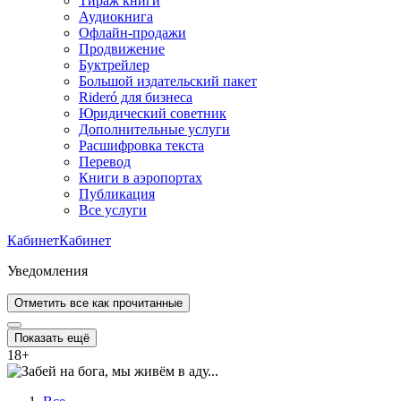
Тираж книги
Аудиокнига
Офлайн-продажи
Продвижение
Буктрейлер
Большой издательский пакет
Rideró для бизнеса
Юридический советник
Дополнительные услуги
Расшифровка текста
Перевод
Книги в аэропортах
Публикация
Все услуги
Кабинет
Кабинет
Уведомления
Отметить все как прочитанные
Показать ещё
18
+