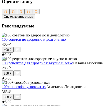
Оцените книгу
Опубликовать отзыв
Рекомендуемые
100 советов по здоровью и долголетию
400
₽
400
₽
5.0
3
100 рецептов для аэрогриля: вкусно и легко
Наталья Бибекина
288
₽
288
₽
5.0
8
100+ способов успокоиться
Анастасия Левандовски
368
₽
368
₽
5.0
2