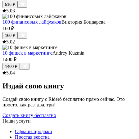
516
₽
5.0
3
100 финансовых лайфхаков
Виктория Бондарева
160
₽
160
₽
5.0
2
10 фишек в маркетинге
Andrey Kuzmin
1400
₽
1400
₽
5.0
4
Издай свою книгу
Создай свою книгу с Rideró бесплатно прямо сейчас. Это
просто, как раз, два, три!
Создать книгу бесплатно
Наши услуги
Офлайн-продажи
Простая верстка