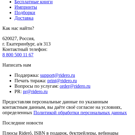
Бесплатные книги
Импринты
Подборки
Доставка
Как нас найти?
620027
,
Россия
,
г. Екатеринбург, а/я 313
Контактный телефон
:
8 800 500 11 67
Написать нам
Поддержка
:
support@ridero.ru
Печать тиража
:
print@ridero.ru
Вопросы по услугам
:
order@ridero.ru
PR
:
pr@ridero.ru
Предоставляя персональные данные по указанным
контактным данным, вы даёте своё согласие на условиях,
определенных
Политикой обработки персональных данных
Последние новости
Плюсы Rideró, ISBN в подарок, буктрейлеры, вебинары