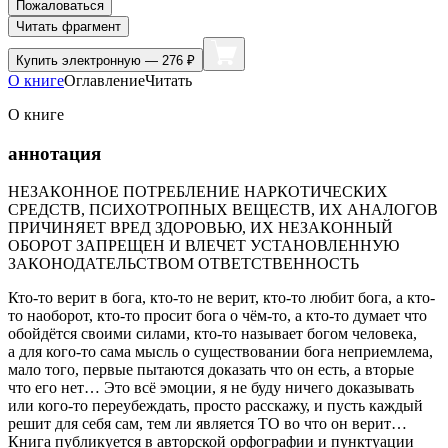
Пожаловаться
Читать фрагмент
Купить
электронную — 276 ₽
О книге
Оглавление
Читать
О книге
аннотация
НЕЗАКОННОЕ ПОТРЕБЛЕНИЕ НАРКОТИЧЕСКИХ
СРЕДСТВ, ПСИХОТРОПНЫХ ВЕЩЕСТВ, ИХ АНАЛОГОВ
ПРИЧИНЯЕТ ВРЕД ЗДОРОВЬЮ, ИХ НЕЗАКОННЫЙ
ОБОРОТ ЗАПРЕЩЕН И ВЛЕЧЕТ УСТАНОВЛЕННУЮ
ЗАКОНОДАТЕЛЬСТВОМ ОТВЕТСТВЕННОСТЬ
Кто-то верит в бога, кто-то не верит, кто-то любит бога, а кто-
то наоборот, кто-то просит бога о чём-то, а кто-то думает что
обойдётся своими силами, кто-то называет богом человека,
а для кого-то сама мысль о существовании бога неприемлема,
мало того, первые пытаются доказать что он есть, а вторые
что его нет… Это всё эмоции, я не буду ничего доказывать
или кого-то переубеждать, просто расскажу, и пусть каждый
решит для себя сам, тем ли является ТО во что он верит…
Книга публикуется в авторской орфографии и пунктуации