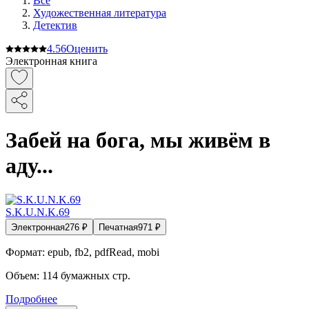
Все
Художественная литература
Детектив
4.5
6
Оценить
Электронная книга
Забей на бога, мы живём в
аду...
S.K.U.N.K.69
Электронная
276
₽
Печатная
971
₽
Формат:
epub, fb2, pdfRead, mobi
Объем:
114
бумажных стр.
Подробнее