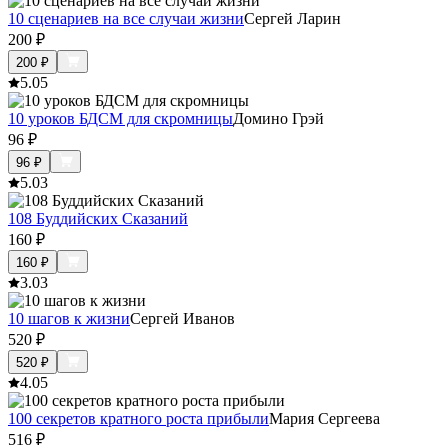
10 сценариев на все случаи жизни
Сергей Ларин
200
₽
200
₽
5.0
5
10 уроков БДСМ для скромницы
Домино Грэй
96
₽
96
₽
5.0
3
108 Буддийских Сказаний
160
₽
160
₽
3.0
3
10 шагов к жизни
Сергей Иванов
520
₽
520
₽
4.0
5
100 секретов кратного роста прибыли
Мария Сергеева
516
₽