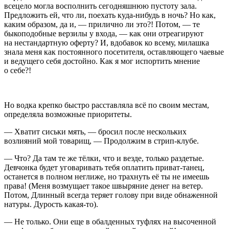
всецело могла восполнить сегодняшнюю пустоту зала.
Предложить ей, что ли, поехать куда-нибудь в ночь? Но как,
каким образом, да и, — прилично ли это?! Потом, — те
быкоподобные верзилы у входа, — как они отреагируют
на нестандартную оферту? И, вдобавок ко всему, милашка
знала меня как постоянного посетителя, оставляющего чаевые
и ведущего себя достойно. Как я мог испортить мнение
о себе?!
Но водка крепко быстро расставляла всё по своим местам,
определяла возможные приоритеты.
— Хватит сиськи мять, — бросил после нескольких
возлияний мой товарищ, — Продолжим в стрип-клубе.
— Что? Да там те же тёлки, что и везде, только раздетые.
Девчонка будет уговаривать тебя оплатить приват-танец,
останется в полном неглиже, но
трахн
уть её ты не имеешь
права! (Меня возмущает такое швыряние денег на ветер.
Потом, Длинный всегда теряет голову при виде обнаженной
натуры. Дурость какая-то).
— Не только. Они еще в обалденных туфлях на высоченной