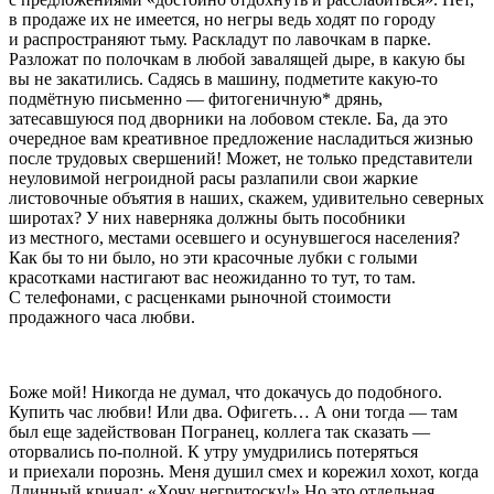
в продаже их не имеется, но негры ведь ходят по городу
и распространяют тьму. Раскладут по лавочкам в парке.
Разложат по полочкам в любой завалящей дыре, в какую бы
вы не закатились. Садясь в машину, подметите какую-то
подмётную письменно — фитогеничную* дрянь,
затесавшуюся под дворники на лобовом стекле. Ба, да это
очередное вам креативное предложение насладиться жизнью
после трудовых свершений! Может, не только представители
неуловимой негроидной расы разлапили свои жаркие
листовочные объятия в наших, скажем, удивительно северных
широтах? У них наверняка должны быть пособники
из местного, местами осевшего и осунувшегося населения?
Как бы то ни было, но эти красочные лубки с голыми
красотками настигают вас неожиданно то тут, то там.
С телефонами, с расценками рыночной стоимости
продажного часа любви.
Боже мой! Никогда не думал, что докачусь до подобного.
Купить час любви! Или два. Офигеть… А они тогда — там
был еще задействован Погранец, коллега так сказать —
оторвались по-полной. К утру умудрились потеряться
и приехали по
рознь
. Меня душил смех и корежил хохот, когда
Длинный кричал: «Хочу
негри
тоску!» Но это отдельная