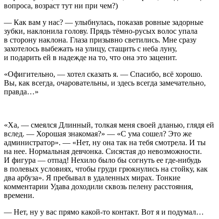
вопроса, возраст тут ни при чем?)
— Как вам у нас? — улыбнулась, показав ровные задорные
зубки, наклонила голову. Прядь тёмно-русых волос упала
в сторону наклона. Глаза призывно светились. Мне сразу
захотелось выбежать на улицу, стащить с неба луну,
и подарить ей в надежде на то, что она это заценит.
«Офигительно, — хотел сказать я. — Спасибо, всё хорошо.
Вы, как всегда, очаровательны, и здесь всегда замечательно,
правда…»
«Ха, — смеялся Длинный, толкая меня своей дланью, глядя ей
вслед. — Хорошая знакомая?» — «С ума сошел? Это же
администратор». — «Нет, ну она так на тебя смотрела. И ты
на нее. Нормальная девчонка. Сисястая до невозможности.
И фигура — отпад! Нехило было бы согнуть ее где-нибудь
в полевых условиях, чтобы груди грюкнулись на стойку, как
два арбуза». Я пребывал в удаленных мирах. Тонкие
комментарии Удава доходили сквозь пелену расстояния,
времени.
— Нет, ну у вас прямо какой-то контакт. Вот я и подумал…