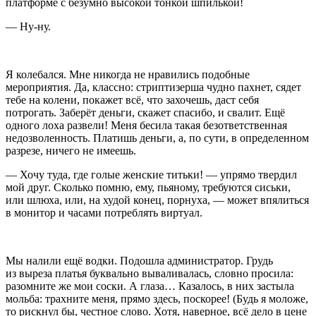
платформе с безумно высокой тонкой шпилькой!
— Ну-ну.
Я колебался. Мне никогда не нравились подобные
мероприятия. Да, классно: стриптизерша чудно пахнет, сядет
тебе на колени, покажет всё, что захочешь, даст себя
потрогать. Заберёт деньги, скажет спасибо, и свалит. Ещё
одного лоха развели! Меня бесила такая безответственная
недозволенность. Платишь деньги, а, по сути, в определенном
разрезе, ничего не имеешь.
— Хочу туда, где голые женские титьки! — упрямо твердил
мой друг. Сколько помню, ему, пьяному, требуются сиськи,
или
шлюх
а, или, на худой конец,
порнух
а, — может впялиться
в монитор и часами потреблять виртуал.
Мы налили ещё водки. Подошла администратор. Грудь
из выреза платья буквально вываливалась, словно просила:
разомните же мои соски. А глаза… Казалось, в них застыла
мольба:
трахн
ите меня, прямо здесь, поскорее! (Будь я моложе,
то рискнул бы, честное слово. Хотя, наверное, всё дело в цене