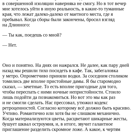
в совершенной изоляции наверняка не смогу. Но в тот вечер
мне хотелось уйти в иную реальность, в какие-то туманные
края, что лежат далеко-далеко от маетного места, где я
пребывал. Когда сборы были закончены, бросил взгляд
на Длинного:
— Ты как, поедешь со мной?
— Нет.
Оно и понятно. На днях он нажрался. Не далее, как пару дней
назад мы решили тихо посидеть в кафе. Так, забегаловка
у метро. Опрометчиво приняли водки. За соседним столиком
томились две вполне пристойные дамы. Я бы старомодно
сказал, — зачетные. То есть вполне пригодные для того,
чтобы переспать с ними ночные непристойности. Стоило
лишь подойти да познакомиться. Но вот это мы как раз
и не смогли сделать. Нас прессовал, утюжил кодекс
ретроценностей. Согласно которому всё должно быть красиво.
Учтиво. Романтично или хотя бы не слишком механично.
Когда материализуются цветы, расцветают шикарные жесты,
бушует шквал остроумия, и, в итоге, звучит галантное
приглашение разделить скромное ложе. А какое, к чертям