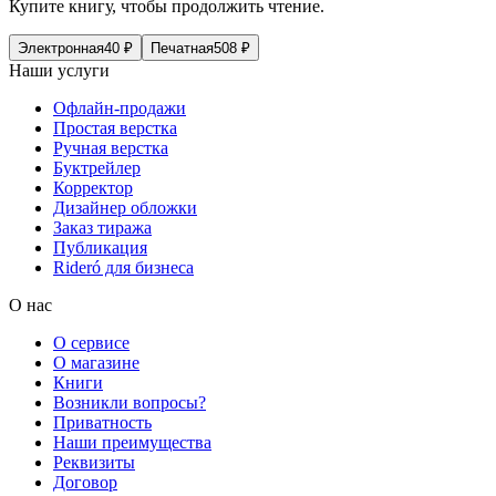
Купите книгу, чтобы продолжить чтение.
Электронная
40
₽
Печатная
508
₽
Наши услуги
Офлайн-продажи
Простая верстка
Ручная верстка
Буктрейлер
Корректор
Дизайнер обложки
Заказ тиража
Публикация
Rideró для бизнеса
О нас
О сервисе
О магазине
Книги
Возникли вопросы?
Приватность
Наши преимущества
Реквизиты
Договор