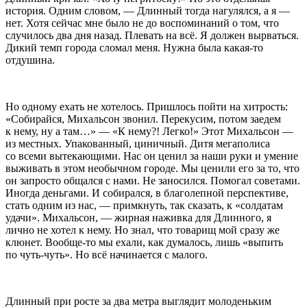
история. Одним словом, — Длинный тогда нагулялся, а я —
нет. Хотя сейчас мне было не до воспоминаний о том, что
случилось два дня назад. Плевать на всё. Я должен вырваться.
Дикий темп города сломал меня. Нужна была какая-то
отдушина.
Но одному ехать не хотелось. Пришлось пойти на хитрость:
«Собирайся, Михальсон звонил. Перекусим, потом заедем
к нему, ну а там…» — «К нему?! Легко!» Этот Михальсон —
из местных. Упакованный, циничный. Дитя мегаполиса
со всеми вытекающими. Нас он ценил за наши руки и умение
выживать в этом необычном городе. Мы ценили его за то, что
он запросто общался с нами. Не заносился. Помогал советами.
Иногда деньгами. И собирался, в благолепной перспективе,
стать одним из нас, — примкнуть, так сказать, к «солдатам
удачи». Михальсон, — жирная наживка для Длинного, я
лично не хотел к нему. Но знал, что товарищ мой сразу же
клюнет. Вообще-то мы ехали, как думалось, лишь «выпить
по чуть-чуть». Но всё начинается с малого.
Длинный при росте за два метра выглядит молоденьким