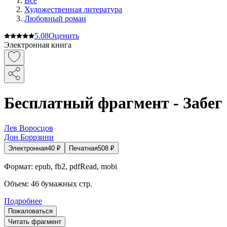
Все
Художественная литература
Любовный роман
5.0
8
Оценить
Электронная книга
Бесплатный фрагмент - Забег
Лев Воросцов
Дон Боррзини
Электронная
40
₽
Печатная
508
₽
Формат:
epub, fb2, pdfRead, mobi
Объем:
46
бумажных стр.
Подробнее
Пожаловаться
Читать фрагмент