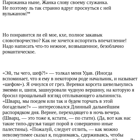
Парижанка ныне, Жанка слову своему служанка.
Не поэтому ль так странно вдруг проснуться с ней
вульжаном?*
Но понравится ли ей мое, кхе, полное закавык
словотворчество? Как не хочется испортить впечатление!
Надо написать что-то нежное, возвышенное, безоблачно
романтическое.
«Эй, ты чего, шеф?!» — толкал меня Удав. (Иногда
вспоминает, что я ему в некотором роде начальник, и называет
«шефом»). Я очнулся от грез.
Веревк
и корсета шевельнулись
змеями и, шипя, зашнуровали чудную вершину, на которую я
бросил прощальный взгляд отплывающего альпиниста.
«Шварц, мы поедем или так и будем торчать в этой
богадельне?» — интересовался Длинный дальнейшим
распорядком дня. Вернее, переходящего в ночь вечера.
(Шварц, — это тоже я, кстати, — по стати). (Да, вот как нас
такие типо-друзья тащат порой в совершенно иные
палестины). «Пожалуй, следует отлить, — как можно
невозмутимее сказал я, поднимаясь, сдерживаясь, чтобы