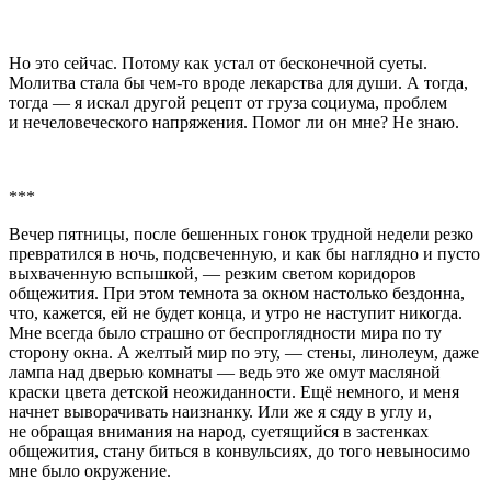
Но это сейчас. Потому как устал от бесконечной суеты.
Молитва стала бы чем-то вроде лекарства для души. А тогда,
тогда — я искал другой рецепт от груза социума, проблем
и нечеловеческого напряжения. Помог ли он мне? Не знаю.
***
Вечер пятницы, после бешенных гонок трудной недели резко
превратился в ночь, подсвеченную, и как бы наглядно и пусто
выхваченную вспышкой, — резким светом коридоров
общежития. При этом темнота за окном настолько бездонна,
что, кажется, ей не будет конца, и утро не наступит никогда.
Мне всегда было страшно от беспроглядности мира по ту
сторону окна. А желтый мир по эту, — стены, линолеум, даже
лампа над дверью комнаты — ведь это же омут масляной
краски цвета детской неожиданности. Ещё немного, и меня
начнет выворачивать наизнанку. Или же я сяду в углу и,
не обращая внимания на народ, суетящийся в застенках
общежития, стану биться в конвульсиях, до того невыносимо
мне было окружение.