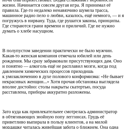
жизни. Начинается совсем другая игра. Я принимал её
правила. Где-то недалеко ненавязчиво шумела трасса,
машинное радио пело о любви, казалось, ещё немного, — и я
погружусь в нирвану. Туда, где рушатся законы, принципы.
Где стираются грани времени и приличий. Где не нужно
думать о хлебе насущном.
В полупустом заведении практически не было мужчин.
Какая-то женская компания отмечала юбилей или день
рождения. Мы сразу забраковали присутствующих дам. Оно
и понятно —
алкогол
ь ещё не расплавил мозги, когда под
давлением химических процессов приходишь
к умозаключению в духе полового конформизма: «Не бывает
некрасивых женщин...» Хотя прочая обстановка выглядела
вполне достойно: столы накрыты скатертью, посуда
расставлена, приборы аккуратно разложены.
Зато куда как привлекательнее смотрелась администратор
в обтягивающих знойную попу леггинсах. Грудь её
приветливо выпирала в пользу клиентов, а на милой
мордашке читалась живейшая забота о ближнем. Она одна