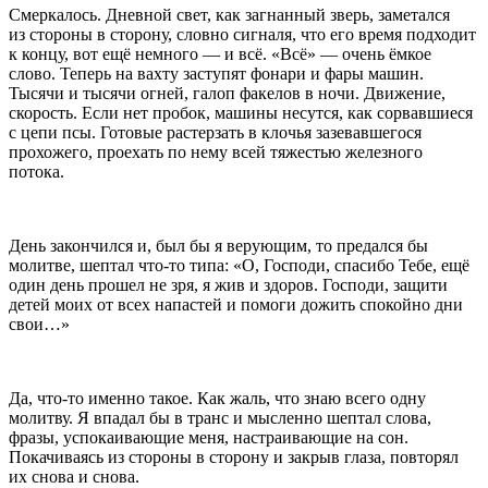
Смеркалось. Дневной свет, как загнанный зверь, заметался
из стороны в сторону, словно сигналя, что его время подходит
к концу, вот ещё немного — и всё. «Всё» — очень ёмкое
слово. Теперь на вахту заступят фонари и фары машин.
Тысячи и тысячи огней, галоп факелов в ночи. Движение,
скорость. Если нет пробок, машины несутся, как сорвавшиеся
с цепи псы. Готовые растерзать в клочья зазевавшегося
прохожего, проехать по нему всей тяжестью железного
потока.
День закончился и, был бы я верующим, то предался бы
молитве, шептал что-то типа: «О, Господи, спасибо Тебе, ещё
один день прошел не зря, я жив и здоров. Господи, защити
детей моих от всех напастей и помоги дожить спокойно дни
свои…»
Да, что-то именно такое. Как жаль, что знаю всего одну
молитву. Я впадал бы в транс и мысленно шептал слова,
фразы, успокаивающие меня, настраивающие на сон.
Покачиваясь из стороны в сторону и закрыв глаза, повторял
их снова и снова.