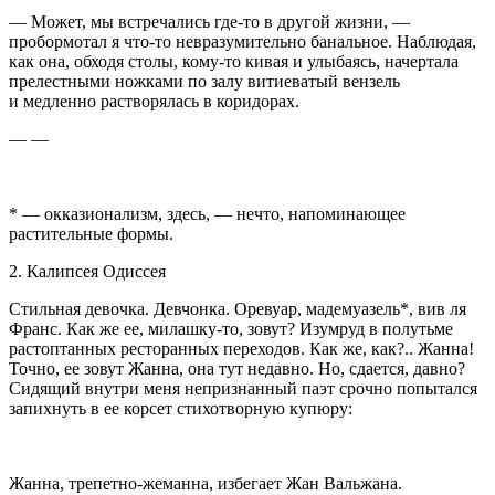
— Может, мы встречались где-то в другой жизни, —
пробормотал я что-то невразумительно б
анальн
ое. Наблюдая,
как она, обходя столы, кому-то кивая и улыбаясь, начертала
прелестными ножками по залу витиеватый вензель
и медленно растворялась в коридорах.
— —
* — окказионализм, здесь, — нечто, напоминающее
растительные формы.
2. Калипсея Одиссея
Стильная девочка. Девчонка. Оревуар, мадемуазель*, вив ля
Франс. Как же ее, милашку-то, зовут? Изумруд в полутьме
растоптанных ресторанных переходов. Как же, как?.. Жанна!
Точно, ее зовут Жанна, она тут недавно. Но, сдается, давно?
Сидящий внутри меня непризнанный паэт срочно попытался
запихнуть в ее корсет стихотворную купюру:
Жанна, трепетно-жеманна, избегает Жан Вальжана.