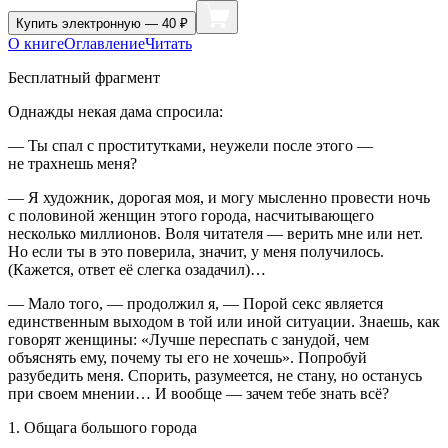
Купить
электронную — 40 ₽
О книге
Оглавление
Читать
Бесплатный фрагмент
Однажды некая дама спросила:
— Ты спал с проститутками, неужели после этого —
не
трахн
ешь меня?
— Я художник, дорогая моя, и могу мысленно провести ночь
с половиной женщин этого города, насчитывающего
несколько миллионов. Воля читателя — верить мне или нет.
Но если ты в это поверила, значит, у меня получилось.
(Кажется, ответ её слегка озадачил)…
— Мало того, — продолжил я, — Порой секс является
единственным выходом в той или иной ситуации. Знаешь, как
говорят женщины: «Лучше переспать с занудой, чем
объяснять ему, почему ты его не хочешь». Попробуй
разубедить меня. Спорить, разумеется, не стану, но останусь
при своем мнении… И вообще — зачем тебе знать всё?
1. Общага большого города