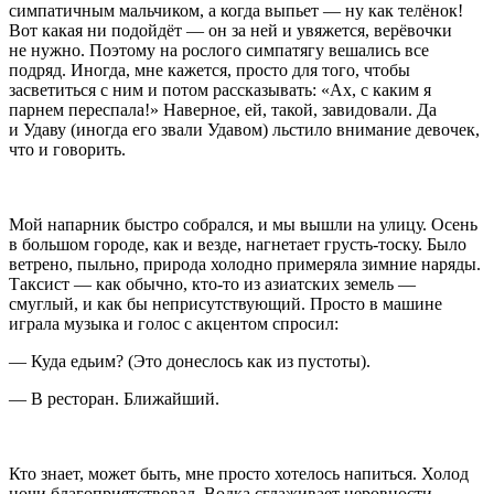
симпатичным мальчиком, а когда выпьет — ну как телёнок!
Вот какая ни подойдёт — он за ней и увяжется, верёвочки
не нужно. Поэтому на рослого симпатягу вешались все
подряд. Иногда, мне кажется, просто для того, чтобы
засветиться с ним и потом рассказывать: «Ах, с каким я
парнем переспала!» Наверное, ей, такой, завидовали. Да
и Удаву (иногда его звали Удавом) льстило внимание девочек,
что и говорить.
Мой напарник быстро собрался, и мы вышли на улицу. Осень
в большом городе, как и везде, нагнетает грусть-тоску. Было
ветрено, пыльно, природа холодно примеряла зимние наряды.
Таксист — как обычно, кто-то из азиатских земель —
смуглый, и как бы неприсутствующий. Просто в машине
играла музыка и голос с акцентом спросил:
— Куда едьим? (Это донеслось как из пустоты).
— В ресторан. Ближайший.
Кто знает, может быть, мне просто хотелось напиться. Холод
ночи благоприятствовал. Водка сглаживает неровности