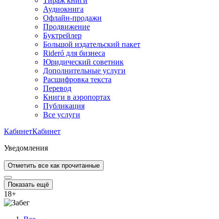
Тираж книги
Аудиокнига
Офлайн-продажи
Продвижение
Буктрейлер
Большой издательский пакет
Rideró для бизнеса
Юридический советник
Дополнительные услуги
Расшифровка текста
Перевод
Книги в аэропортах
Публикация
Все услуги
Кабинет
Кабинет
Уведомления
Отметить все как прочитанные
Показать ещё
18
+