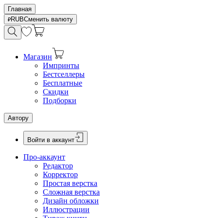
Главная
RUB
Сменить валюту
Магазин
Импринты
Бестселлеры
Бесплатные
Скидки
Подборки
Автору
Войти в аккаунт
Про-аккаунт
Редактор
Корректор
Простая верстка
Сложная верстка
Дизайн обложки
Иллюстрации