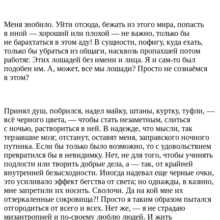
Меня знобило. Уйти отсюда, бежать из этого мира, попасть
в иной — хороший или плохой — не важно, только бы
не барахтаться в этом аду! В сущности, пофигу, куда ехать,
только бы убраться из общаги, насквозь пропахшей потом
работяг. Этих лошадей без имени и лица. Я и сам-то был
подобен им. А, может, все мы лошади? Просто не сознаёмся
в этом?
Принял душ, побрился, надел майку, штаны, куртку, туфли, —
всё черного цвета, — чтобы стать незаметным, слиться
с ночью, раствориться в ней. В надежде, что мысли, так
терзавшие мозг, отстанут, оставят меня, заправского ночного
путника. Если бы только было возможно, то с удовольствием
превратился бы в невидимку. Нет, не для того, чтобы учинять
подлости или творить добрые дела, а — так, от крайней
внутренней безысходности. Иногда надевал еще черные очки,
это усиливало эффект бегства от света; но однажды, в казино,
мне запретили их носить. Сволочи. Да на кой мне их
отзеркаленные сокровища?! Просто я таким образом пытался
отгородиться от всего и всех. Нет же, — я не страдаю
мизантропией и по-своему люблю людей. И жить