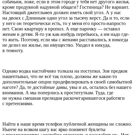
собачьим, ложе, если в этом городе у тебя нет другого жилья,
кроме продувной надувной общаги? Гостиница? Не вариант.
Настоящий джентльмен должен иметь свой угол. А у нас
на двоих с Длинным один угол за тысячу верст. Да и то, если
у него он теоретически есть, то у меня его просто-напросто
нет. Свою квартиру я пропил. А еще парочку — оставил
женам и детям. Я-то уж как-нибудь перебьюсь, а им надо где-
то жить. Поэтому, если мы с женами расставались, я никогда
не делил ни жилье, ни имущество. Уходил в никуда,
в темноту.
Однако водка настойчиво толкала на поступки. Зов предков
нашептывал, что не всё так плохо, должны же какие-то
дополнительные опции продефилировать в своей самобытной
наготе? Да, те достойные дамы, увы и ах, остались без нашего
внимания. А мы поперлись к проституткам. Туда, где
не нужна смешная прелюдия раскочегарившегося работяги
с претензиями.
Найти в наше время телефон публичной женщины не сложно.
Нынче на всяком шагу вас ярко поимеют буклеты
с предложениями «достойно отдохнуть и расслабиться». Нет,