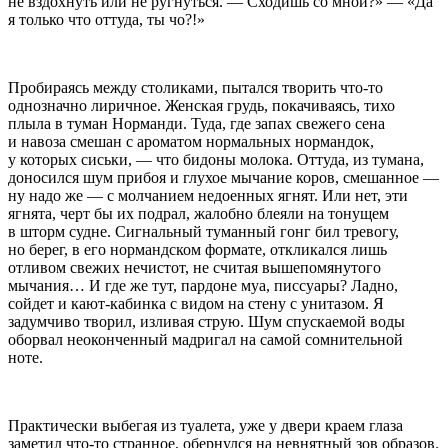
не вздохнуть или не ругнуться. — Сходишь со мной?» — «Да
я только что оттуда, ты чо?!»
Пробираясь между столиками, пытался творить что-то
однозначно лиричное. Женская грудь, покачиваясь, тихо
плыла в туман Норманди. Туда, где запах свежего сена
и навоза смешан с ароматом нормальных нормандок,
у которых сиськи, — что бидоны молока. Оттуда, из тумана,
доносился шум прибоя и глухое мычание коров, смешанное —
ну надо же — с молчанием недоенных ягнят. Или нет, эти
ягнята, черт бы их подрал, жалобно блеяли на тонущем
в шторм судне. Сигнальный туманный гонг бил тревогу,
но берег, в его нормандском формате, откликался лишь
отливом свежих нечистот, не считая вышепомянутого
мычания… И где же тут, пардоне муа, писсуары? Ладно,
сойдет и кают-кабинка с видом на стену с унитазом. Я
задумчиво творил, изливая струю. Шум спускаемой воды
оборвал неоконченный мадригал на самой сомнительной
ноте.
Практически выбегая из туалета, уже у двери краем глаза
заметил что-то странное, обернулся на невнятный зов образов.